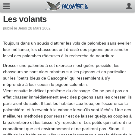
Les volants
publié le Jeudi 28 Mars 2002
Toujours dans un soucis d'attirer les vols de palombes sans éveiller
leur méfiance, les chasseurs ont dressé des pigeons pour simuler
le vol des palombes rôdeuses à la recherche de nourriture.
Dresser une palombe à cet exercice n'est guère possible, les
chasseurs se sont alors rabattus sur les pigeons et en particulier
sur les "petits bleus de Gascogne" qui ressemblent à s'y
méprendre à leur cousin le pigeon colombin.
Vient ensuite le délicat problème du dressage. On ne peut pas en
effet chasser immédiatement avec des pigeons sans les dresser, ils
partiraient de suite. Il faut les habituer aux lieux, en l'occurence la
palombière, et à revenir à la cabane lorsqu'ils sont lâchés. Une des
meilleures méthodes pour réussir est de laisser quelques couples à
la palombière et les laisser s'y reproduire. Les petits qui naîtront ne
connaîtront que cet environnement et ne partiront pas. Sinon, il
suffit de les habituer aux lieux assez longtemps avant le début de la