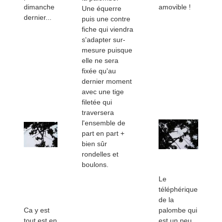
dimanche
amovible !
Une équerre
dernier...
puis une contre
fiche qui viendra
s'adapter sur-
mesure puisque
elle ne sera
fixée qu'au
dernier moment
avec une tige
filetée qui
traversera
l'ensemble de
part en part +
bien sûr
rondelles et
boulons.
Le
téléphérique
de la
Ca y est
palombe qui
tout est en
est un peu