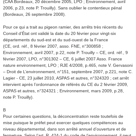
(CAA Bordeaux, 20 décembre 2005, LPO ; Environnement, avril
2006, p.23, note P. Trouilly). Sans oublier le contentieux pénal
(Bordeaux, 26 septembre 2008).
Pour ce qui a trait au pigeon ramier, des arrêts très récents du
Conseil d’État ont validé la date du 20 février pour vingt-six
départements du sud-est et du sud-ouest de la France
(CE, ord. réf., 8 février 2007, asso. FNE, n°300858 ;
Environnement, avril 2007, p.22, note P. Trouilly – CE, ord. réf., 9
février 2007, LPO, n°301302 – CE, 6 juillet 2007 Asso. France
nature environnement, LPO ; RJE 4/2008, p.465, note V. Gervasoni
– Droit de L’environnement, n°151, septembre 2007, p.221, note C.
Lagier - CE, 23 juillet 2010, ASPAS et autres, n°324320 ; cet arrêt
intervient après l’ordonnance de référés du CE du 2 février 2009,
ASPAS et autres, n°324321 ; Environnement, mars 2009, p.28,
note P. Trouilly).
B
Pour certaines questions, la déconcentration reste toutefois de
mise puisque le préfet peut exercer quelques compétences au
niveau départemental, dans son arrêté annuel d’ouverture et de
fermeture. Selon l’art. R. 424-1 du code de l’environnement, il peut