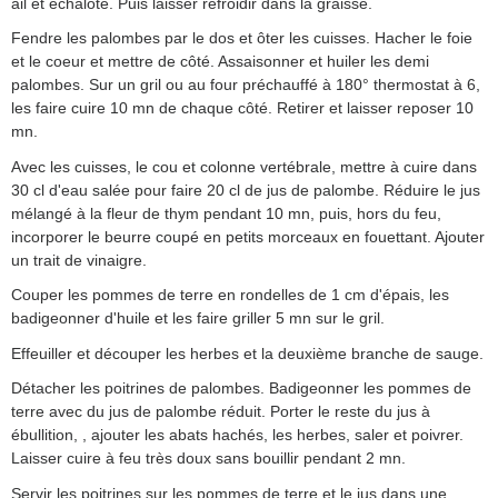
ail et échalote. Puis laisser refroidir dans la graisse.
Fendre les palombes par le dos et ôter les cuisses. Hacher le foie
et le coeur et mettre de côté. Assaisonner et huiler les demi
palombes. Sur un gril ou au four préchauffé à 180° thermostat à 6,
les faire cuire 10 mn de chaque côté. Retirer et laisser reposer 10
mn.
Avec les cuisses, le cou et colonne vertébrale, mettre à cuire dans
30 cl d'eau salée pour faire 20 cl de jus de palombe. Réduire le jus
mélangé à la fleur de thym pendant 10 mn, puis, hors du feu,
incorporer le beurre coupé en petits morceaux en fouettant. Ajouter
un trait de vinaigre.
Couper les pommes de terre en rondelles de 1 cm d'épais, les
badigeonner d'huile et les faire griller 5 mn sur le gril.
Effeuiller et découper les herbes et la deuxième branche de sauge.
Détacher les poitrines de palombes. Badigeonner les pommes de
terre avec du jus de palombe réduit. Porter le reste du jus à
ébullition, , ajouter les abats hachés, les herbes, saler et poivrer.
Laisser cuire à feu très doux sans bouillir pendant 2 mn.
Servir les poitrines sur les pommes de terre et le jus dans une