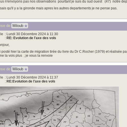
us n'envoyons pas nos observations pourtant je suis du sud ouest (47) notre de
 sais qu'il y a la gironde mais apres les autres departements je ne pense pas.
nse de
Miloub
le
: Lundi 30 Décembre 2024 à 11:30
:
RE: Evolution de l'axe des vols
njour,
ai posté hier
la carte de migration tirée du livre du Dr C.Rocher (1979) et réalisée pa
 ne la vois plus ; je vous la renvoie
nse de
Miloub
le
: Lundi 30 Décembre 2024 à 11:37
:
RE:Evolution de l'axe des vols