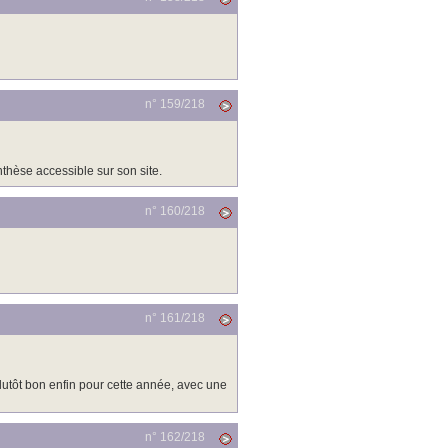
n° 159/
218
thèse accessible sur son site.
n° 160/
218
n° 161/
218
plutôt bon enfin pour cette année, avec une
n° 162/
218