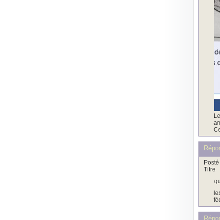
Le
ar
Ce
Répo
Posté 
Titre
qu
le
fé
Répo