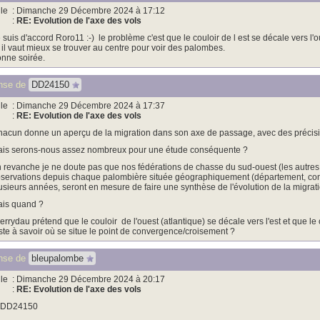
le
: Dimanche 29 Décembre 2024 à 17:12
:
RE: Evolution de l'axe des vols
 suis d'accord Roro11 :-) le problème c'est que le couloir de l est se décale vers l'
) il vaut mieux se trouver au centre pour voir des palombes.
nne soirée.
nse de
DD24150
le
: Dimanche 29 Décembre 2024 à 17:37
:
RE: Evolution de l'axe des vols
acun donne un aperçu de la migration dans son axe de passage, avec des précisio
is serons-nous assez nombreux pour une étude conséquente ?
 revanche je ne doute pas que nos fédérations de chasse du sud-ouest (les autre
servations depuis chaque palombière située géographiquement (département, commu
usieurs années, seront en mesure de faire une synthèse de l'évolution de la migrati
is quand ?
ierrydau prétend que le couloir de l'ouest (atlantique) se décale vers l'est et que le c
ste à savoir où se situe le point de convergence/croisement ?
nse de
bleupalombe
le
: Dimanche 29 Décembre 2024 à 20:17
:
RE: Evolution de l'axe des vols
DD24150