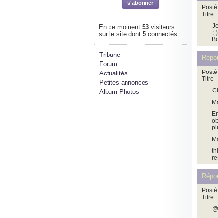
Posté 
Titre
Je
En ce moment
53
visiteurs
;-
sur le site dont
5
connectés
Bo
Tribune
Répo
Forum
Posté 
Actualités
Titre
Petites annonces
Ch
Album Photos
Ma
En
ob
pl
Ma
th
re
Répo
Posté 
Titre
@