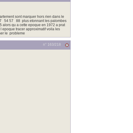
partement sont marquer hors rien dans le
7 54 57 88 plus etonnant les palombes
5 alors qu a cette epoque en 1972 a prat
epoque tracer approximatif voila les
ser le probleme
n° 163/
218