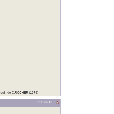
 bouquin de C.ROCHER (1979)
n° 156/
218