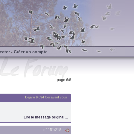
ecter
-
Créer un compte
page 6/8
Déjà lu 9 694 fois avant vous
Lire le message original ...
n° 151/
218