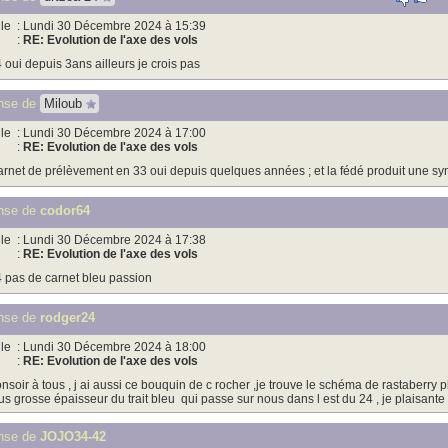
le
: Lundi 30 Décembre 2024 à 15:39
:
RE: Evolution de l'axe des vols
 oui depuis 3ans ailleurs je crois pas
nse de
Miloub
le
: Lundi 30 Décembre 2024 à 17:00
:
RE: Evolution de l'axe des vols
rnet de prélèvement en 33 oui depuis quelques années ; et la fédé produit une syn
nse de
codor64
le
: Lundi 30 Décembre 2024 à 17:38
:
RE: Evolution de l'axe des vols
 pas de carnet bleu passion
nse de
rodger24
le
: Lundi 30 Décembre 2024 à 18:00
:
RE: Evolution de l'axe des vols
nsoir à tous , j ai aussi ce bouquin de c rocher ,je trouve le schéma de rastaberry 
us grosse épaisseur du trait bleu qui passe sur nous dans l est du 24 , je plaisante
nse de
JOJO34-42