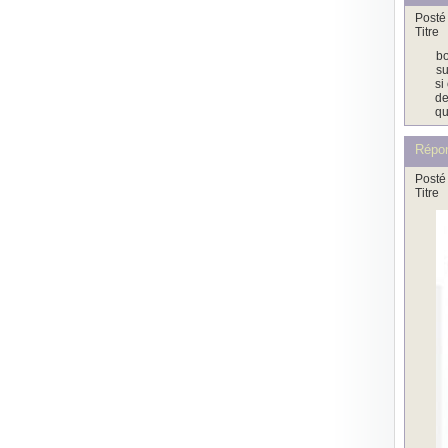
Posté 
Titre
bo
su
si
de
qu
Répo
Posté 
Titre