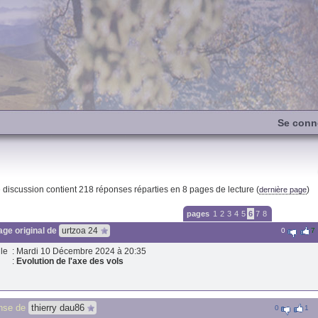
Se conn
e discussion contient
218
réponses réparties en 8 pages de lecture (
)
dernière page
pages
1
2
3
4
5
6
7
8
ge original de
urtzoa 24
0
7
le
: Mardi 10 Décembre 2024 à 20:35
:
Evolution de l'axe des vols
nse de
thierry dau86
0
1