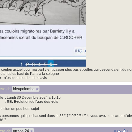
 couloir actuel pour ma part vient passer plus bas et celles qui descendaient du nor
rêtent plus haut de Paris à la sologne
 ´ n’est que mon humble avis
nse de
bleupalombe
le
: Lundi 30 Décembre 2024 à 15:15
:
RE: Evolution de l'axe des vols
estion un peu hors sujet
s personnes qui qui chassent dans le 33/47/40/32/64/24 vous avez un carnet d'obs
dé ?
nse de
urtzoa 24
0
1