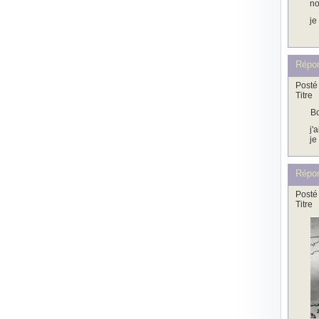
no
je
Répo
Posté 
Titre
Bo
j'
je
Répo
Posté 
Titre