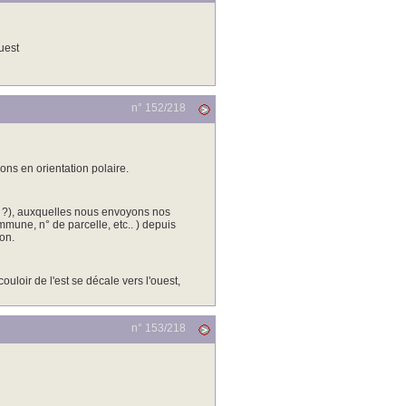
ouest
n° 152/
218
ns en orientation polaire.
s ?), auxquelles nous envoyons nos
ne, n° de parcelle, etc.. ) depuis
on.
ouloir de l'est se décale vers l'ouest,
n° 153/
218