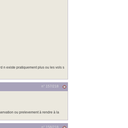
d n existe pratiquement plus ou les vols s
n° 157/
218
ervation ou prelevement à rendre à la
n° 158/
218