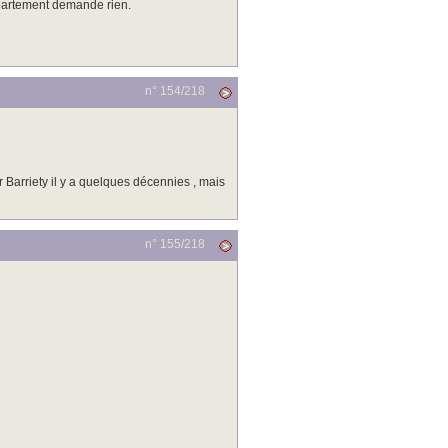
partement demande rien.
n° 154/
218
r Barriety il y a quelques décennies , mais
n° 155/
218