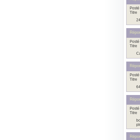
Posté 
Titre
24
Répo
Posté 
Titre
Ca
Répo
Posté 
Titre
64
Répo
Posté 
Titre
bo
pl
Répo