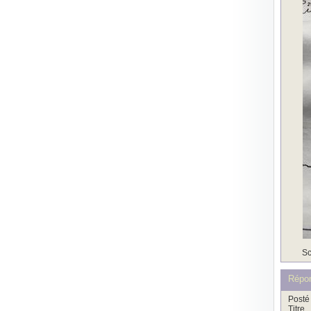
Sc
Répo
Posté 
Titre