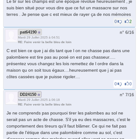
Le tir sur les champs est une époque révolue heureusement , je
suis bien situé pour vous dire que ce fut un massacre sur nos
terres . Je pense que c est mieux de rayer ça de nos mémoires
0
2
pat64190
n° 6/
16
Mardi 29 Juillet 2025 à 04:51
RE: Faire venir la belle bleu de loin
C est bien ce que j ai dis tant que l on ne chasse pas dans une
palombiere est tire pas au posé on est pas chasseur.....
présentez vous changez les lois remettez de l ordre dans la
maison qu on soit tous égaux....heureusement que j ai pas
côtes cassées que je puisse rigoler....
0
0
DD24150
n° 7/
16
Mardi 29 Juillet 2025 à 06:18
RE: Faire venir la belle bleu de loin
Je ne comprends pas pourquoi tirer les palombes au sol ne
serait pas un acte de chasse. S'il ya eu des massacres, c'est le
comportement des tireurs qu'il faut blâmer. Ce qui ne fait pas
partie de l'étique dans une palombière comme au sol, c'est
d'arroser comme des malades quand elles vont se poser en