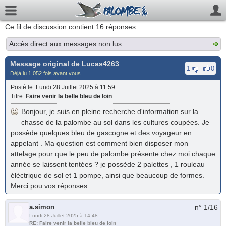
Ce fil de discussion contient
16
réponses
Accès direct aux messages non lus :
Message original de
Lucas4263
1
0
Déjà lu 1 052 fois avant vous
Posté le
: Lundi 28 Juillet 2025 à 11:59
Titre
:
Faire venir la belle bleu de loin
Bonjour, je suis en pleine recherche d'information sur la
chasse de la palombe au sol dans les cultures coupées. Je
possède quelques bleu de gascogne et des voyageur en
appelant . Ma question est comment bien disposer mon
attelage pour que le peu de palombe présente chez moi chaque
année se laissent tentées ? je possède 2 palettes , 1 rouleau
éléctrique de sol et 1 pompe, ainsi que beaucoup de formes.
Merci pou vos réponses
a.simon
n° 1/
16
Lundi 28 Juillet 2025 à 14:48
RE: Faire venir la belle bleu de loin