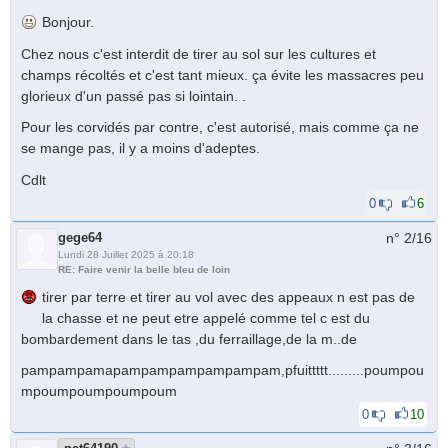
Bonjour.
Chez nous c'est interdit de tirer au sol sur les cultures et
champs récoltés et c'est tant mieux. ça évite les massacres peu
glorieux d'un passé pas si lointain. .
Pour les corvidés par contre, c'est autorisé, mais comme ça ne
se mange pas, il y a moins d'adeptes.
Cdlt
0
6
gege64
n° 2/
16
Lundi 28 Juillet 2025 à 20:18
RE: Faire venir la belle bleu de loin
tirer par terre et tirer au vol avec des appeaux n est pas de
la chasse et ne peut etre appelé comme tel c est du
bombardement dans le tas ,du ferraillage,de la m..de
pampampamapampampampampampam,pfuittttt.........poumpou
mpoumpoumpoumpoum
0
10