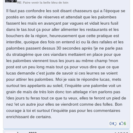
RE: Faire venir la belle bleu de loin
Il faut pas confondre les soit disant chasseurs qui a l'époque se
postés en sortie de réserves et attendait que les palombes
fassent les maïs en avançant par vagues et vidait leurs fusil
dans le tas.tout ça pour aller alimenter les restaurants et les
bouchers de la région, heureusement que cette pratique est
interdite, quoique des fois on entend ici ou là des rafales et les
palombes passent dessus 30 secondes après !je ne parle pas
du stratagème que ces viandars mettaient en place pour que
les palombes viennent tous les jours au même champ !mon
post est un peu long mais tout ça pour vous dire que ce que
lucas demande c'est juste de savoir si ces leurres se voient
pour attirer les palombes. Moi je vais te répondre lucas, mets
surtout tes appelants au soleil, t'inquiète une palombe voit un
grain de maïs de très loin donc ton attelage n'en parlons pas
!des jours tu feras tout ce que tu veux, elles te feront un pied de
nez !et un autre jour elles se viendront comme des folles. Bon
courage à toi et surtout t'inquiète pas pour les commentaires
enrichissant de certains.
0
6