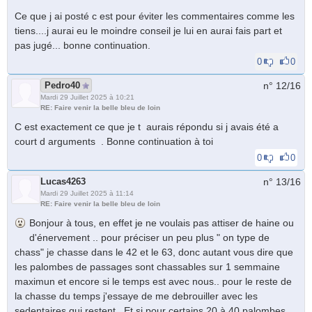
Ce que j ai posté c est pour éviter les commentaires comme les
tiens....j aurai eu le moindre conseil je lui en aurai fais part et
pas jugé... bonne continuation.
0
0
Pedro40
n° 12/
16
Mardi 29 Juillet 2025 à 10:21
RE: Faire venir la belle bleu de loin
C est exactement ce que je t aurais répondu si j avais été a
court d arguments . Bonne continuation à toi
0
0
Lucas4263
n° 13/
16
Mardi 29 Juillet 2025 à 11:14
RE: Faire venir la belle bleu de loin
Bonjour à tous, en effet je ne voulais pas attiser de haine ou
d'énervement .. pour préciser un peu plus " on type de
chass" je chasse dans le 42 et le 63, donc autant vous dire que
les palombes de passages sont chassables sur 1 semmaine
maximun et encore si le temps est avec nous.. pour le reste de
la chasse du temps j'essaye de me debrouiller avec les
sedentaires qui restent.. Et si pour certains 20 à 40 palombes