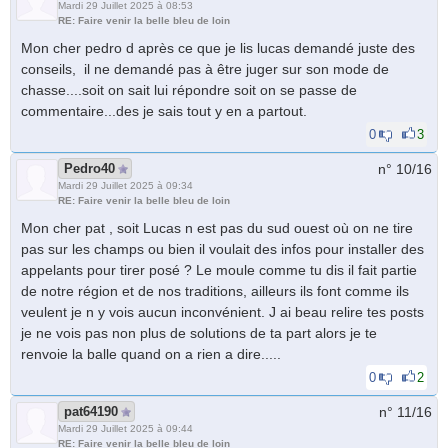
Mardi 29 Juillet 2025 à 08:53
RE: Faire venir la belle bleu de loin
Mon cher pedro d après ce que je lis lucas demandé juste des
conseils, il ne demandé pas à être juger sur son mode de
chasse....soit on sait lui répondre soit on se passe de
commentaire...des je sais tout y en a partout.
0
3
Pedro40
n° 10/
16
Mardi 29 Juillet 2025 à 09:34
RE: Faire venir la belle bleu de loin
Mon cher pat , soit Lucas n est pas du sud ouest où on ne tire
pas sur les champs ou bien il voulait des infos pour installer des
appelants pour tirer posé ? Le moule comme tu dis il fait partie
de notre région et de nos traditions, ailleurs ils font comme ils
veulent je n y vois aucun inconvénient. J ai beau relire tes posts
je ne vois pas non plus de solutions de ta part alors je te
renvoie la balle quand on a rien a dire.....
0
2
pat64190
n° 11/
16
Mardi 29 Juillet 2025 à 09:44
RE: Faire venir la belle bleu de loin