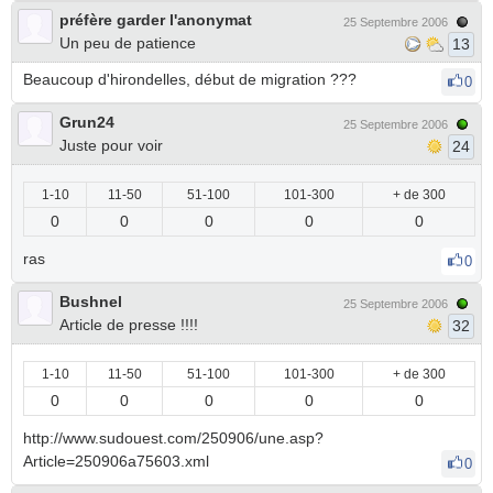
préfère garder l'anonymat
25 Septembre 2006
Un peu de patience
13
Beaucoup d'hirondelles, début de migration ???
0
Grun24
25 Septembre 2006
Juste pour voir
24
1-10
11-50
51-100
101-300
+ de 300
0
0
0
0
0
ras
0
Bushnel
25 Septembre 2006
Article de presse !!!!
32
1-10
11-50
51-100
101-300
+ de 300
0
0
0
0
0
http://www.sudouest.com/250906/une.asp?
Article=250906a75603.xml
0