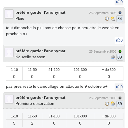
0
préfère garder l'anonymat
25 Septembre 2006
Pluie
34
tout dimanche la plui pas de chasse pour peu etre le weenk en
prochain a+
0
préfère garder l'anonymat
25 Septembre 2006
Nouvelle season
09
1-10
11-50
51-100
101-300
+ de 300
0
0
0
0
0
pas pres reste le camouflage on attaque le 9 octobre a+
0
préfère garder l'anonymat
25 Septembre 2006
Premiere observation
59
1-10
11-50
51-100
101-300
+ de 300
5
2
0
0
0