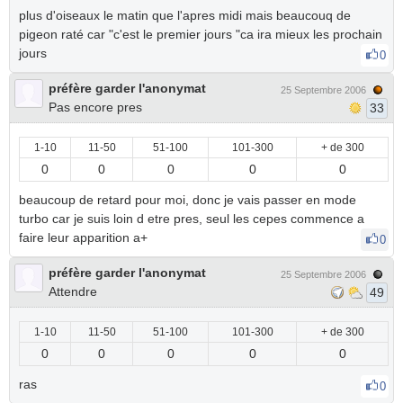
plus d'oiseaux le matin que l'apres midi mais beaucouq de
pigeon raté car "c'est le premier jours "ca ira mieux les prochain
jours
0
préfère garder l'anonymat
25 Septembre 2006
Pas encore pres
33
1-10
11-50
51-100
101-300
+ de 300
0
0
0
0
0
beaucoup de retard pour moi, donc je vais passer en mode
turbo car je suis loin d etre pres, seul les cepes commence a
faire leur apparition a+
0
préfère garder l'anonymat
25 Septembre 2006
Attendre
49
1-10
11-50
51-100
101-300
+ de 300
0
0
0
0
0
ras
0