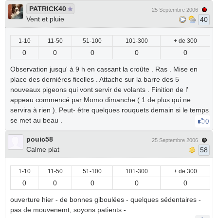
PATRICK40
25 Septembre 2006
Vent et pluie
40
1-10
11-50
51-100
101-300
+ de 300
0
0
0
0
0
Observation jusqu' à 9 h en cassant la croûte . Ras . Mise en
place des dernières ficelles . Attache sur la barre des 5
nouveaux pigeons qui vont servir de volants . Finition de l'
appeau commencé par Momo dimanche ( 1 de plus qui ne
servira à rien ). Peut- être quelques rouquets demain si le temps
se met au beau .
0
pouic58
25 Septembre 2006
Calme plat
58
1-10
11-50
51-100
101-300
+ de 300
0
0
0
0
0
ouverture hier - de bonnes giboulées - quelques sédentaires -
pas de mouvenemt, soyons patients -