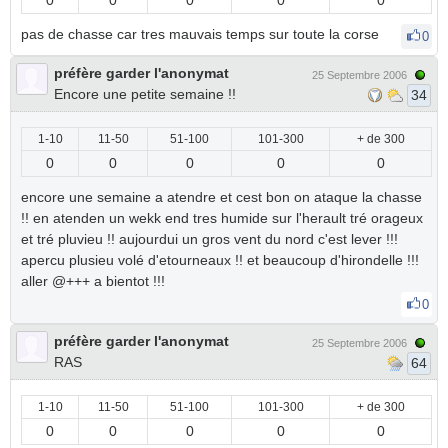
0
0
0
0
0
pas de chasse car tres mauvais temps sur toute la corse
0
préfère garder l'anonymat
25 Septembre 2006
Encore une petite semaine !!
34
1-10
11-50
51-100
101-300
+ de 300
0
0
0
0
0
encore une semaine a atendre et cest bon on ataque la chasse
!! en atenden un wekk end tres humide sur l'herault tré orageux
et tré pluvieu !! aujourdui un gros vent du nord c'est lever !!!
apercu plusieu volé d'etourneaux !! et beaucoup d'hirondelle !!!
aller @+++ a bientot !!!
0
préfère garder l'anonymat
25 Septembre 2006
RAS
64
1-10
11-50
51-100
101-300
+ de 300
0
0
0
0
0