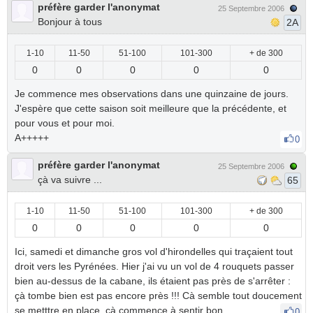
préfère garder l'anonymat
25 Septembre 2006
Bonjour à tous
2A
1-10
11-50
51-100
101-300
+ de 300
0
0
0
0
0
Je commence mes observations dans une quinzaine de jours.
J'espère que cette saison soit meilleure que la précédente, et
pour vous et pour moi.
A+++++
0
préfère garder l'anonymat
25 Septembre 2006
çà va suivre ...
65
1-10
11-50
51-100
101-300
+ de 300
0
0
0
0
0
Ici, samedi et dimanche gros vol d'hirondelles qui traçaient tout
droit vers les Pyrénées. Hier j'ai vu un vol de 4 rouquets passer
bien au-dessus de la cabane, ils étaient pas près de s'arrêter :
çà tombe bien est pas encore près !!! Cà semble tout doucement
se metttre en place, çà commence à sentir bon ...
0