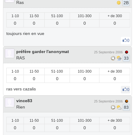
Ras
2B
1-10
11-50
51-100
101-300
+ de 300
0
0
0
0
0
toujours rien en vue
0
préfère garder l'anonymat
25 Septembre 2006
RAS
33
1-10
11-50
51-100
101-300
+ de 300
0
0
0
0
0
ras vers cazalis
0
vince83
25 Septembre 2006
Rien
83
1-10
11-50
51-100
101-300
+ de 300
0
0
0
0
0