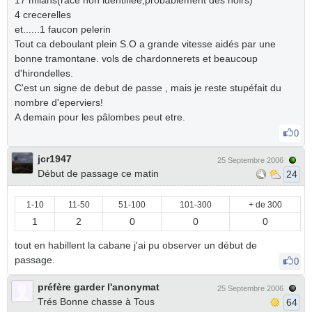
17 milans(race non identifiée,probablement des noirs)
4 crecerelles
et......1 faucon pelerin
Tout ca deboulant plein S.O a grande vitesse aidés par une
bonne tramontane. vols de chardonnerets et beaucoup
d'hirondelles.
C'est un signe de debut de passe , mais je reste stupéfait du
nombre d'eperviers!
A demain pour les pâlombes peut etre.
0
jcr1947
25 Septembre 2006
Début de passage ce matin
24
1-10
11-50
51-100
101-300
+ de 300
1
2
0
0
0
tout en habillent la cabane j'ai pu observer un début de
passage.
0
préfère garder l'anonymat
25 Septembre 2006
Trés Bonne chasse à Tous
64