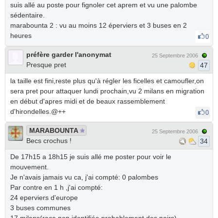
suis allé au poste pour fignoler cet aprem et vu une palombe
sédentaire.
marabounta 2 : vu au moins 12 éperviers et 3 buses en 2
heures
0
préfère garder l'anonymat
25 Septembre 2006
Presque pret
47
la taille est fini,reste plus qu'à régler les ficelles et camoufler,on
sera pret pour attaquer lundi prochain,vu 2 milans en migration
en début d'apres midi et de beaux rassemblement
d'hirondelles.@++
0
MARABOUNTA
25 Septembre 2006
Becs crochus !
34
De 17h15 a 18h15 je suis allé me poster pour voir le
mouvement.
Je n'avais jamais vu ca, j'ai compté: 0 palombes
Par contre en 1 h ,j'ai compté:
24 eperviers d'europe
3 buses communes