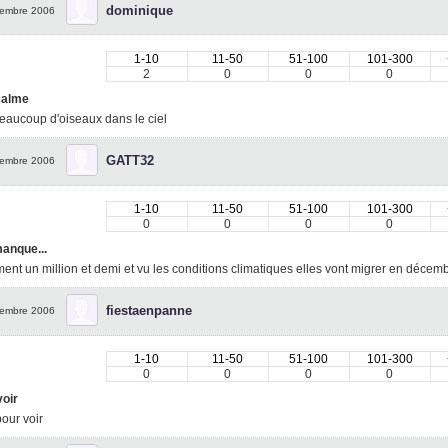
dominique
embre 2006
1-10
11-50
51-100
101-300
2
0
0
0
calme
eaucoup d'oiseaux dans le ciel
GATT32
embre 2006
1-10
11-50
51-100
101-300
0
0
0
0
manque...
ment un million et demi et vu les conditions climatiques elles vont migrer en décemb
fiestaenpanne
embre 2006
1-10
11-50
51-100
101-300
0
0
0
0
voir
pour voir