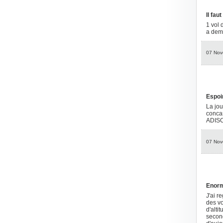
Il faut
1 vol 
a dem
07 Nov
Espoir
La jou
concas
ADIS
07 Nov
Enor
J'ai r
des vo
d'alti
second