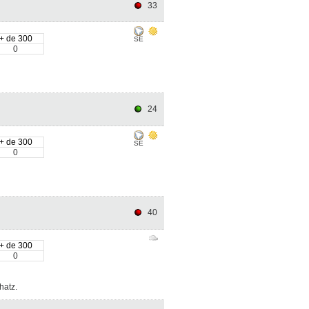
33
+ de 300
SE
0
24
+ de 300
SE
0
40
+ de 300
0
shatz.