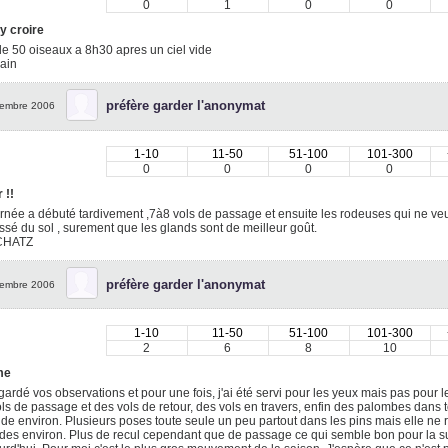
0
1
0
0
 y croire
de 50 oiseaux a 8h30 apres un ciel vide
ain
préfère garder l'anonymat
embre 2006
1-10
11-50
51-100
101-300
0
0
0
0
 !!
rnée a débuté tardivement ,7à8 vols de passage et ensuite les rodeuses qui ne ve
sé du sol , surement que les glands sont de meilleur goût.
CHATZ
préfère garder l'anonymat
embre 2006
1-10
11-50
51-100
101-300
2
6
8
10
me
egardé vos observations et pour une fois, j'ai été servi pour les yeux mais pas pour l
ls de passage et des vols de retour, des vols en travers, enfin des palombes dans 
tude environ. Plusieurs poses toute seule un peu partout dans les pins mais elle ne 
es environ. Plus de recul cependant que de passage ce qui semble bon pour la suit