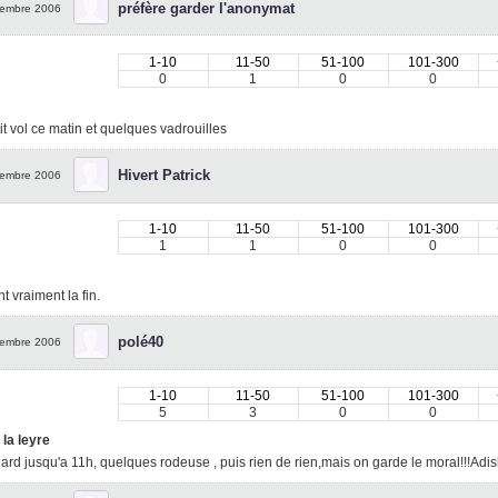
préfère garder l'anonymat
embre 2006
1-10
11-50
51-100
101-300
0
1
0
0
it vol ce matin et quelques vadrouilles
Hivert Patrick
embre 2006
1-10
11-50
51-100
101-300
1
1
0
0
t vraiment la fin.
polé40
embre 2006
1-10
11-50
51-100
101-300
5
3
0
0
 la leyre
lard jusqu'a 11h, quelques rodeuse , puis rien de rien,mais on garde le moral!!!Adi