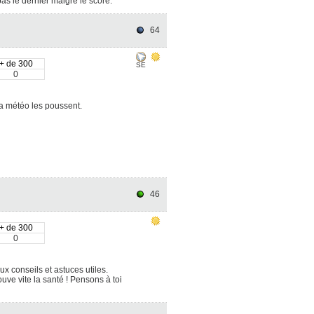
pas le dernier malgré le score.
64
+ de 300
SE
0
la météo les poussent.
46
+ de 300
0
x conseils et astuces utiles.
uve vite la santé ! Pensons à toi