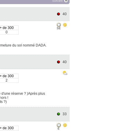
Suivant
40
+ de 300
SE
0
 fermeture du sol nommé DADA.
40
+ de 300
2
 d'une réserve ? )Après plus
ors !
ts ?)
33
+ de 300
E