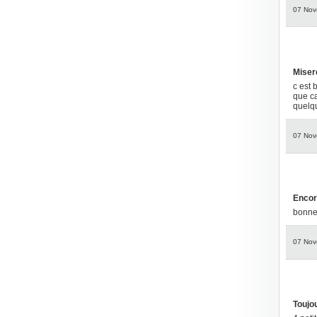
07 Nov
Miser
c est 
que ca
quelq
07 Nov
Encor
bonne 
07 Nov
Toujo