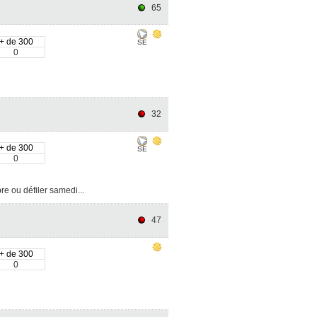
65
+ de 300
SE
0
32
+ de 300
SE
0
re ou défiler samedi...
47
+ de 300
0