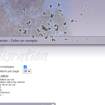
ecter
-
Créer un compte
s comptages
tions par page
utilisée
bière au sol
bière dans les arbres
e de tir au vol
l
ût
chasseur
 ...