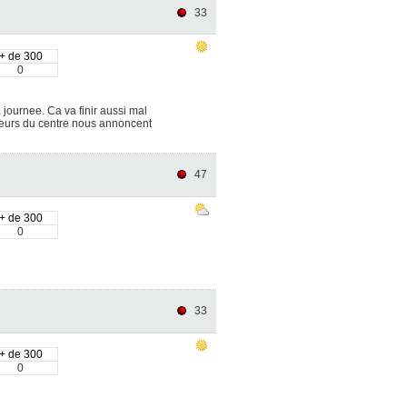
33
+ de 300
0
 journee. Ca va finir aussi mal
seurs du centre nous annoncent
47
+ de 300
0
33
+ de 300
0