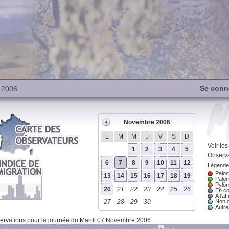
Se conn
 2006
Novembre 2006
L
M
M
J
V
S
D
Voir le
1
2
3
4
5
Observa
6
7
8
9
10
11
12
Légende 
Palom
13
14
15
16
17
18
19
Palom
Pylôn
20
21
22
23
24
25
26
En co
A l'aff
27
28
29
30
Non 
Autres
ervations pour la journée du Mardi 07 Novembre 2006