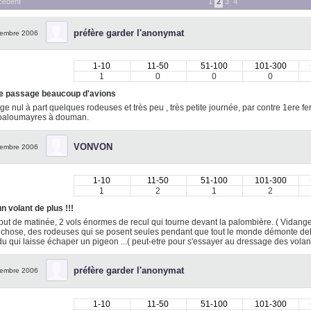
cédent
1
2
3
4
préfère garder l'anonymat
embre 2006
1-10
11-50
51-100
101-300
1
0
0
0
e passage beaucoup d'avions
e nul à part quelques rodeuses et très peu , très petite journée, par contre 1ere
paloumayres à douman.
VONVON
embre 2006
1-10
11-50
51-100
101-300
1
2
1
2
 un volant de plus !!!
ut de matinée, 2 vols énormes de recul qui tourne devant la palombière. ( Vidange
chose, des rodeuses qui se posent seules pendant que tout le monde démonte deh
u qui laisse échaper un pigeon ...( peut-etre pour s'essayer au dressage des volan
préfère garder l'anonymat
embre 2006
1-10
11-50
51-100
101-300