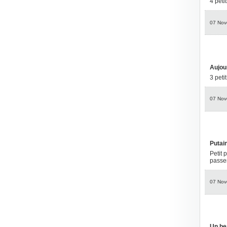
4 peti
07 Nov
Aujou
3 peti
07 Nov
Putai
Petit 
passen
07 Nov
Un be