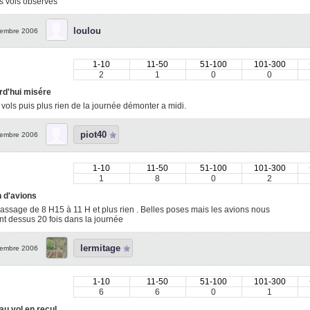
ts vols observés
loulou
embre 2006
1-10
11-50
51-100
101-300
2
1
0
0
rd'hui misére
t vols puis plus rien de la journée démonter a midi.
piot40
embre 2006
1-10
11-50
51-100
101-300
1
8
0
2
n d'avions
passage de 8 H15 à 11 H et plus rien . Belles poses mais les avions nous
t dessus 20 fois dans la journée
lermitage
embre 2006
1-10
11-50
51-100
101-300
6
6
0
1
au vol en recul