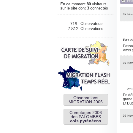
Pré
En ce moment
80
visiteurs
sur le site dont
3
connectés
07 Nov
719
Observateurs
7 812
Observations
Pas d
Passag
Amis 
07 Nov
.... et
En déb
Observations
grand 
MIGRATION 2006
Et Dud
Comptages 2006
07 Nov
des PALOMBES
cols pyrénéens