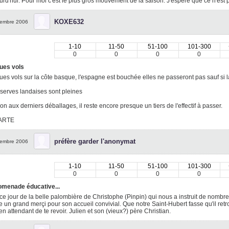
urd'hui. Pour moi c'est le plus gros mouvement de la saison. J'espère que ce n'est 
KOXE632
embre 2006
1-10
11-50
51-100
101-300
0
0
0
0
ues vols
es vols sur la côte basque, l'espagne est bouchée elles ne passeront pas sauf si 
serves landaises sont pleines
ion aux derniers déballages, il reste encore presque un tiers de l'effectif à passer.
 ARTE
préfère garder l'anonymat
embre 2006
1-10
11-50
51-100
101-300
0
0
0
0
omenade éducative...
 ce jour de la belle palombière de Christophe (Pinpin) qui nous a instruit de nombreu
 un grand merçi pour son accueil convivial. Que notre Saint-Hubert fasse qu'il retro
 en attendant de te revoir. Julien et son (vieux?) père Christian.