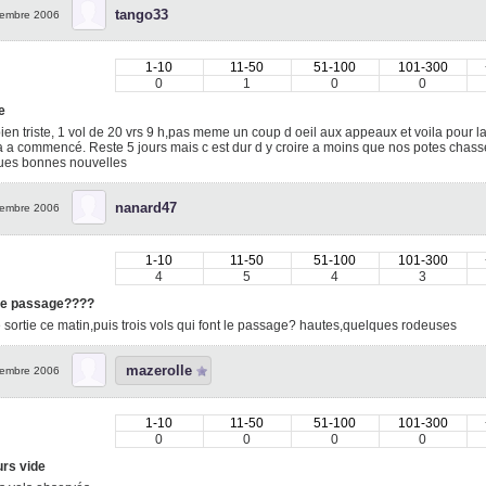
tango33
embre 2006
1-10
11-50
51-100
101-300
0
1
0
0
e
bien triste, 1 vol de 20 vrs 9 h,pas meme un coup d oeil aux appeaux et voila pour la
 a commencé. Reste 5 jours mais c est dur d y croire a moins que nos potes chas
ues bonnes nouvelles
nanard47
embre 2006
1-10
11-50
51-100
101-300
4
5
4
3
e passage????
sortie ce matin,puis trois vols qui font le passage? hautes,quelques rodeuses
mazerolle
embre 2006
1-10
11-50
51-100
101-300
0
0
0
0
urs vide