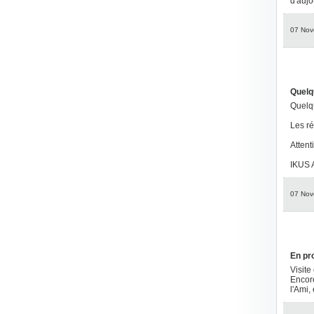
d'aujo
07 Nov
Quelq
Quelqu
Les ré
Attent
IKUS
07 Nov
En pr
Visite
Encore
l'Ami,