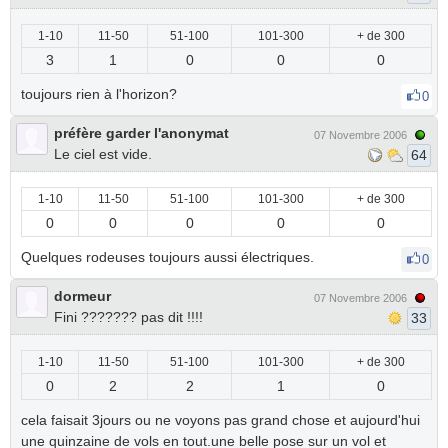
1-10
11-50
51-100
101-300
+ de 300
3
1
0
0
0
toujours rien à l'horizon?
0
préfère garder l'anonymat
07 Novembre 2006
Le ciel est vide.
64
1-10
11-50
51-100
101-300
+ de 300
0
0
0
0
0
Quelques rodeuses toujours aussi électriques.
0
dormeur
07 Novembre 2006
Fini ??????? pas dit !!!!
33
1-10
11-50
51-100
101-300
+ de 300
0
2
2
1
0
cela faisait 3jours ou ne voyons pas grand chose et aujourd'hui
une quinzaine de vols en tout.une belle pose sur un vol et