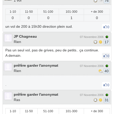
1 vol
76
1-10
11-50
51-100
101-300
+ de 300
0
0
0
1
0
un vol de 200 à 15h30 direction plein sud.
0
JP Chagneau
07 Novembre 2006
Rien
17
Pas un seul vol, pas de grives, peu de petits.. ça continue.
A demain.
0
préfère garder l'anonymat
07 Novembre 2006
Rien
40
.
0
préfère garder l'anonymat
07 Novembre 2006
Ras
31
1-10
11-50
51-100
101-300
+ de 300