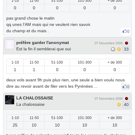
1-10
11-50
51-100
101-300
+ de 300
0
0
0
0
0
pas grand chose le matin
qq unes l'AM mais qui ne veulent rien savoir.
du champ et du mais .
0
préfère garder l'anonymat
07 Novembre 2006
Est la fin il semblerai que oui
33
1-10
11-50
51-100
101-300
+ de 300
1
1
0
0
0
deux vols avant 9h puis plus rien, une seule a bien voulu nous
dire au revoir avant de filer vers les Pyrénées ...
0
LA CHALOSSAISE
07 Novembre 2006
La chalossaise
40
1-10
11-50
51-100
101-300
+ de 300
25
10
10
10
10