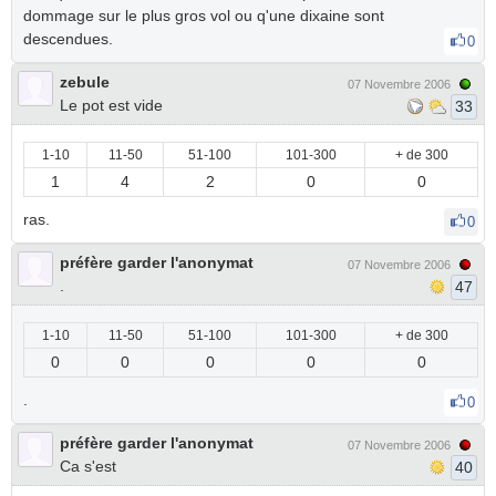
dommage sur le plus gros vol ou q'une dixaine sont
descendues.
0
zebule
07 Novembre 2006
Le pot est vide
33
1-10
11-50
51-100
101-300
+ de 300
1
4
2
0
0
ras.
0
préfère garder l'anonymat
07 Novembre 2006
.
47
1-10
11-50
51-100
101-300
+ de 300
0
0
0
0
0
.
0
préfère garder l'anonymat
07 Novembre 2006
Ca s'est
40