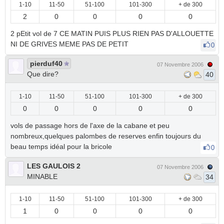
1-10
11-50
51-100
101-300
+ de 300
2
0
0
0
0
2 pEtit vol de 7 CE MATIN PUIS PLUS RIEN PAS D'ALLOUETTE
NI DE GRIVES MEME PAS DE PETIT
0
pierduf40
07 Novembre 2006
Que dire?
40
1-10
11-50
51-100
101-300
+ de 300
0
0
0
0
0
vols de passage hors de l'axe de la cabane et peu
nombreux,quelques palombes de reserves enfin toujours du
beau temps idéal pour la bricole
0
LES GAULOIS 2
07 Novembre 2006
MINABLE
34
1-10
11-50
51-100
101-300
+ de 300
1
0
0
0
0