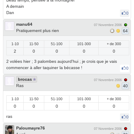
Beau temps, pensée à la montagne!
A demain
Dan
0
manu64
07 Novembre 2006
Pratiquement plus rien
64
1-10
11-50
51-100
101-300
+ de 300
2
0
0
0
0
2 volées hier ; 3 palombes aujourd'hui ; je crois que je vais
commencer à aller taquiner la bécasse !
0
brocas
07 Novembre 2006
Ras
40
1-10
11-50
51-100
101-300
+ de 300
0
0
0
0
0
ras
0
Paloumayre76
07 Novembre 2006