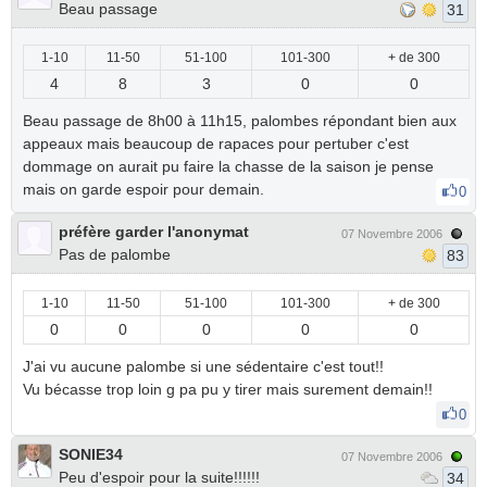
Beau passage
31
1-10
11-50
51-100
101-300
+ de 300
4
8
3
0
0
Beau passage de 8h00 à 11h15, palombes répondant bien aux
appeaux mais beaucoup de rapaces pour pertuber c'est
dommage on aurait pu faire la chasse de la saison je pense
mais on garde espoir pour demain.
0
préfère garder l'anonymat
07 Novembre 2006
Pas de palombe
83
1-10
11-50
51-100
101-300
+ de 300
0
0
0
0
0
J'ai vu aucune palombe si une sédentaire c'est tout!!
Vu bécasse trop loin g pa pu y tirer mais surement demain!!
0
SONIE34
07 Novembre 2006
Peu d'espoir pour la suite!!!!!!
34