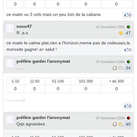
0
0
0
0
0
ce matin vu 3 vols mais un peu loin de la cabane.
0
coco47
07 Novembre 2006
R .a.s.
47
ce matin le calme plat,rien a l'horizon,meme pas de rodeuses,la
morosite gagne! a+ salut !
0
préfère garder l'anonymat
07 Novembre 2006
......
34
1-10
11-50
51-100
101-300
+ de 300
0
0
0
0
0
..............;
0
préfère garder l'anonymat
07 Novembre 2006
Qqs agrainées
40