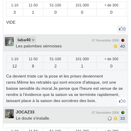
1-10
11-50
51-100
101-300
+ de 300
3
1
0
0
0
VIDE
0
laba40
07 Novembre 2006
Les palombes sénnoises
40
1-10
11-50
51-100
101-300
+ de 300
12
8
2
1
0
Ca devient triste car la pose et les prises deviennent
rares.Même les retraités qui sont encore d'attaque, ont une
baisse sensible du moral.Je pense que l'heure est venue de se
rendre à l'évidence que la saison va se terminée rapidement,
laissant place à la saison des sorcières des bois.
0
JOCAZ33
07 Novembre 2006
Le doute s'installe.
33