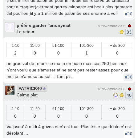
tj ses millier de palombe pour infi toute les reserve de chalosse
sont a craquer(clermont garrey minbaste estibeau hinx gamarde
thil poullion )il y a 1 million de palombe ses enorme a voir
0
préfère garder l'anonymat
07 Novembre 2006
Le retour
33
1-10
11-50
51-100
101-300
+ de 300
2
0
0
1
0
un gros vol de retour ce matin en pose mais ces 250 bestiaux
n'ont voulu que s'amuser et ne sont pas rester assez pour que
moi je m'amuse au sol.....Tant pis.
0
PATRICK40
07 Novembre 2006
Calme plat
40
1-10
11-50
51-100
101-300
+ de 300
0
0
0
0
0
Vu jusqu' à midi 4 grives et c' est tout .Plus triste que triste c' est
désolant ...
0