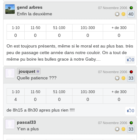
gend arbres
07 Novembre 2006
Enfin la deuxième
40
1-10
11-50
51-100
101-300
+ de 300
0
0
0
0
0
On est toujours présents, même si le moral est au plus bas. très
peu de passage cette année dans notre couloir. On a tout de
même pu boire les bulles grace à notre Gaby....
0
jouquet
07 Novembre 2006
Quelle patience ???
33
1-10
11-50
51-100
101-300
+ de 300
4
0
0
0
0
de 8h15 a 8h30 apres plus rien !!!!
0
pascal33
07 Novembre 2006
Y'en a plus
33