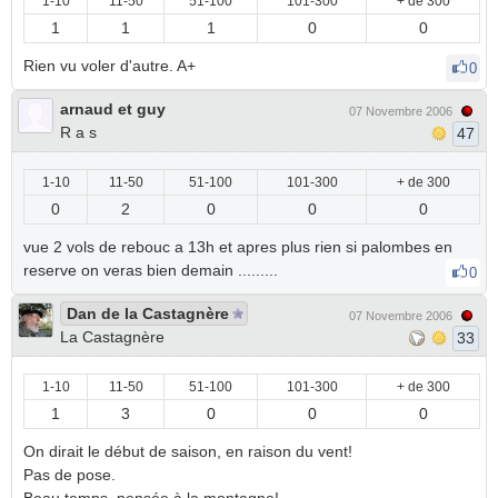
1-10
11-50
51-100
101-300
+ de 300
1
1
1
0
0
Rien vu voler d'autre. A+
0
arnaud et guy
07 Novembre 2006
R a s
47
1-10
11-50
51-100
101-300
+ de 300
0
2
0
0
0
vue 2 vols de rebouc a 13h et apres plus rien si palombes en
reserve on veras bien demain .........
0
Dan de la Castagnère
07 Novembre 2006
La Castagnère
33
1-10
11-50
51-100
101-300
+ de 300
1
3
0
0
0
On dirait le début de saison, en raison du vent!
Pas de pose.