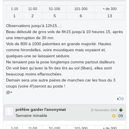
1-10
11-50
51-100
101-300
+ de 300
1
2
5
6
13
Observations jusqu'à 12h15...:
Beau déboulé de gros vols de 8h15 jusqu'à 10 heures 15, après
une interruption de 30 mn.
Vols de 800 à 1000 palombes en grande majorité. Hautes
comme hirondelles, voire moustiques mais voyaient et,
quelques-une se laissaient séduire.
Ne tenaient pas la pose longtemps comme partout dailleurs.
On voit bien qu'avec la fin des tirs au vol (liban), elles sont
beaucoup moins effarouchées.
Demain sera une autre paires de manches car les fous du 3
coups (voire 4!)seront au poste !
@+
0
préfère garder l'anonymat
10 Novembre 2006
Semaine minable
09
1-10
11-50
51-100
101-300
+ de 300