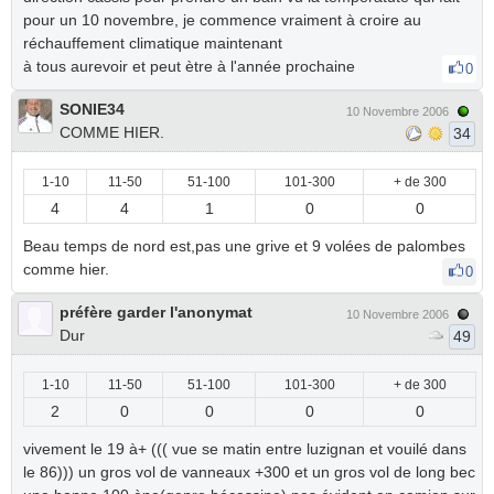
pour un 10 novembre, je commence vraiment à croire au
réchauffement climatique maintenant
à tous aurevoir et peut ètre à l'année prochaine
0
SONIE34
10 Novembre 2006
COMME HIER.
34
1-10
11-50
51-100
101-300
+ de 300
4
4
1
0
0
Beau temps de nord est,pas une grive et 9 volées de palombes
comme hier.
0
préfère garder l'anonymat
10 Novembre 2006
Dur
49
1-10
11-50
51-100
101-300
+ de 300
2
0
0
0
0
vivement le 19 à+ ((( vue se matin entre luzignan et vouilé dans
le 86))) un gros vol de vanneaux +300 et un gros vol de long bec