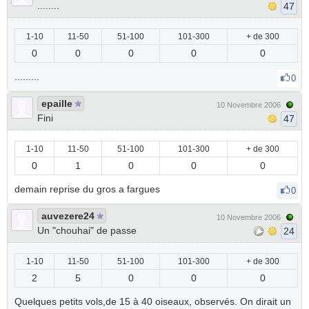
........
47
1-10
11-50
51-100
101-300
+ de 300
0
0
0
0
0
.........
0
epaille
10 Novembre 2006
Fini
47
1-10
11-50
51-100
101-300
+ de 300
0
1
0
0
0
demain reprise du gros a fargues
0
auvezere24
10 Novembre 2006
Un "chouhai" de passe
24
1-10
11-50
51-100
101-300
+ de 300
2
5
0
0
0
Quelques petits vols,de 15 à 40 oiseaux, observés. On dirait un