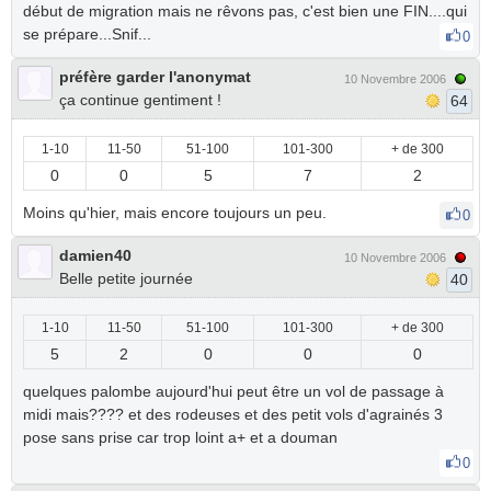
début de migration mais ne rêvons pas, c'est bien une FIN....qui
se prépare...Snif...
0
préfère garder l'anonymat
10 Novembre 2006
ça continue gentiment !
64
1-10
11-50
51-100
101-300
+ de 300
0
0
5
7
2
Moins qu'hier, mais encore toujours un peu.
0
damien40
10 Novembre 2006
Belle petite journée
40
1-10
11-50
51-100
101-300
+ de 300
5
2
0
0
0
quelques palombe aujourd'hui peut être un vol de passage à
midi mais???? et des rodeuses et des petit vols d'agrainés 3
pose sans prise car trop loint a+ et a douman
0