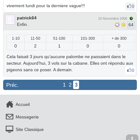
vivement lundi pour la derniere vague!!!
0
patrick64
10 Novembre 2006
Enfin.
64
1-10
11-50
51-100
101-300
+ de 300
0
2
1
0
0
Cela faisait 3 jours qu'aucune palombe ne passaient dans le
secteur. Aujourd'hui, 3 vols sur la cabane. Elles ont répondu aux
pigeons sans ce poser. A demain.
0
1
2
3
Préc.
Accueil
Messagerie
Site Classique