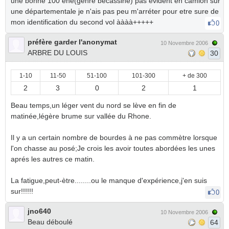
une bonne 100 ène(genre bécassine) pas évident en camion sur
une départementale je n'ais pas peu m'arréter pour etre sure de
mon identification du second vol àààà+++++
0
préfère garder l'anonymat
10 Novembre 2006
ARBRE DU LOUIS
30
1-10
11-50
51-100
101-300
+ de 300
2
3
0
2
1
Beau temps,un léger vent du nord se lève en fin de
matinée,légère brume sur vallée du Rhone.
Il y a un certain nombre de bourdes à ne pas commètre lorsque
l'on chasse au posé;Je crois les avoir toutes abordées les unes
aprés les autres ce matin.
La fatigue,peut-ètre........ou le manque d'expérience,j'en suis
sur!!!!!!
0
jno640
10 Novembre 2006
Beau déboulé
64