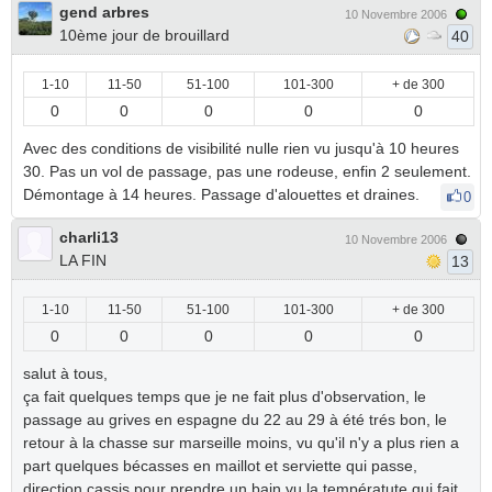
gend arbres
10 Novembre 2006
10ème jour de brouillard
40
1-10
11-50
51-100
101-300
+ de 300
0
0
0
0
0
Avec des conditions de visibilité nulle rien vu jusqu'à 10 heures
30. Pas un vol de passage, pas une rodeuse, enfin 2 seulement.
Démontage à 14 heures. Passage d'alouettes et draines.
0
charli13
10 Novembre 2006
LA FIN
13
1-10
11-50
51-100
101-300
+ de 300
0
0
0
0
0
salut à tous,
ça fait quelques temps que je ne fait plus d'observation, le
passage au grives en espagne du 22 au 29 à été trés bon, le
retour à la chasse sur marseille moins, vu qu'il n'y a plus rien a
part quelques bécasses en maillot et serviette qui passe,
direction cassis pour prendre un bain vu la températute qui fait