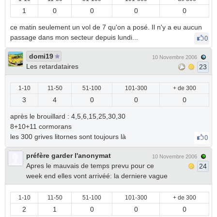
1
0
0
0
0
ce matin seulement un vol de 7 qu'on a posé. Il n'y a eu aucun
passage dans mon secteur depuis lundi...
0
domi19
10 Novembre 2006
Les retardataires
23
1-10
11-50
51-100
101-300
+ de 300
3
4
0
0
0
après le brouillard : 4,5,6,15,25,30,30
8+10+11 cormorans
les 300 grives litornes sont toujours là
0
préfère garder l'anonymat
10 Novembre 2006
Apres le mauvais de temps prevu pour ce
24
week end elles vont arrivéé: la derniere vague
1-10
11-50
51-100
101-300
+ de 300
2
1
0
0
0