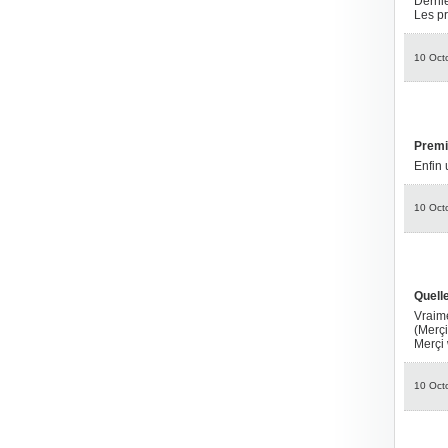
Dernie
Les pr
10 Oct
Premi
Enfin u
10 Oct
Quelle
Vraime
(Merçi !
Merçi 
10 Oct