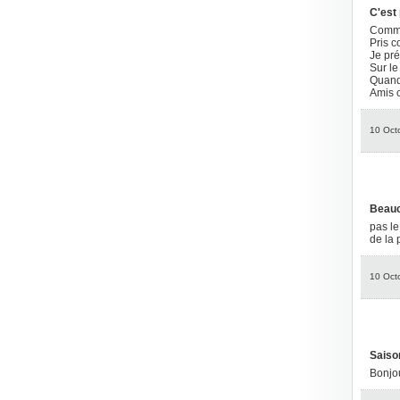
C'est p
Comme 
Pris c
Je pré
Sur le
Quand
Amis c
10 Oct
Beauc
pas le
de la 
10 Oct
Saison
Bonjou