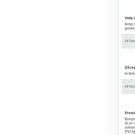
Voila 
temp n
grives
10 Oct
Décept
le tem
10 Oct
Premi
Bonjou
et un 
rohnes
PS/:A