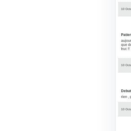
10 Oct
Patie
aujour
que du
truc !!
10 Oct
Debut
rien ,
10 Oct