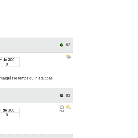
82
+ de 300
0
algrés le temps qui n etait pas
83
+ de 300
NO
0