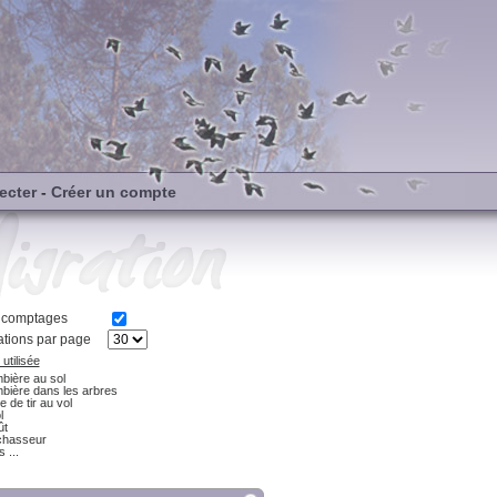
ecter
-
Créer un compte
s comptages
tions par page
utilisée
bière au sol
bière dans les arbres
e de tir au vol
l
ût
chasseur
 ...