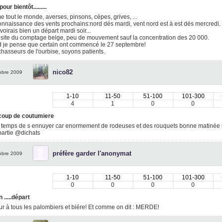
our bientôt.........
tout le monde, averses, pinsons, cèpes, grives, ...
onnaissance des vents prochains:nord dés mardi, vent nord est à est dés mercredi.
voirais bien un départ mardi soir...
 site du comptage belge, peu de mouvement sauf la concentration des 20 000.
 je pense que certain ont commencé le 27 septembre!
hasseurs de l'ourbise, soyons patients.
nico82
obre 2009
1-10
11-50
51-100
101-300
4
1
0
0
oup de coutumiere
 temps de s ennuyer car enormement de rodeuses et des rouquets bonne matinée m
partie @dichats
préfère garder l'anonymat
obre 2009
1-10
11-50
51-100
101-300
0
0
0
0
 .....départ
r à tous les palombiers et biére! Et comme on dit : MERDE!