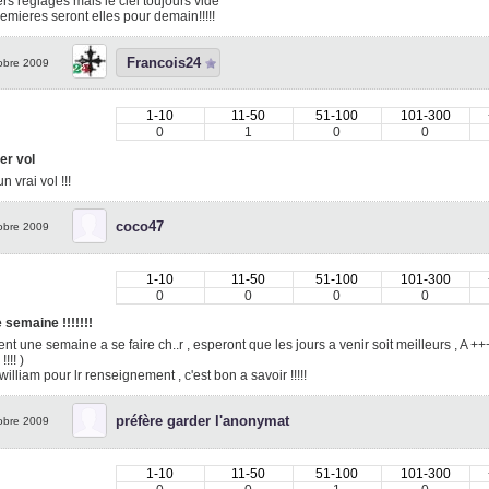
rs réglages mais le ciel toujours vide
emieres seront elles pour demain!!!!!
Francois24
obre 2009
1-10
11-50
51-100
101-300
0
1
0
0
er vol
n vrai vol !!!
coco47
obre 2009
1-10
11-50
51-100
101-300
0
0
0
0
 semaine !!!!!!!
nt une semaine a se faire ch..r , esperont que les jours a venir soit meilleurs , A ++++
!!! )
william pour lr renseignement , c'est bon a savoir !!!!!
préfère garder l'anonymat
obre 2009
1-10
11-50
51-100
101-300