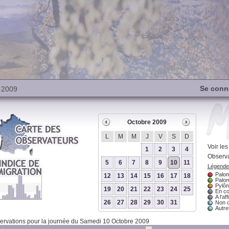
Se conn
 2009
Octobre 2009
L
M
M
J
V
S
D
Voir le
1
2
3
4
Observa
5
6
7
8
9
10
11
Légende 
Palom
12
13
14
15
16
17
18
Palom
Pylôn
19
20
21
22
23
24
25
En co
A l'aff
26
27
28
29
30
31
Non 
Autres
rvations pour la journée du Samedi 10 Octobre 2009