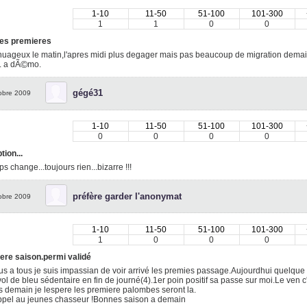
1-10
11-50
51-100
101-300
1
1
0
0
les premieres
uageux le matin,l'apres midi plus degager mais pas beaucoup de migration demain
©
. a dÃ
mo.
gégé31
obre 2009
1-10
11-50
51-100
101-300
0
0
0
0
ion...
ps change...toujours rien...bizarre !!!
préfère garder l'anonymat
obre 2009
1-10
11-50
51-100
101-300
1
0
0
0
ere saison.permi validé
s a tous je suis impassian de voir arrivé les premies passage.Aujourdhui quelque 
vol de bleu sédentaire en fin de journé(4).1er poin positif sa passe sur moi.Le ven c
 demain je lespere les premiere palombes seront la.
ppel au jeunes chasseur !Bonnes saison a demain