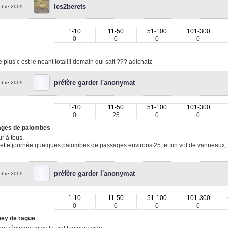
les2berets
obre 2009
1-10
11-50
51-100
101-300
0
0
0
0
e plus c est le neant total!!! demain qui sait ??? adichatz
préfère garder l'anonymat
obre 2009
1-10
11-50
51-100
101-300
0
25
0
0
ges de palombes
r à tous,
ette journée quelques palombes de passages environs 25, et un vol de vanneaux, e
.
préfère garder l'anonymat
obre 2009
1-10
11-50
51-100
101-300
0
0
0
0
ey de rague