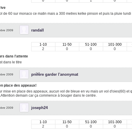
0
0
1
0
rive
vol de 60 sur monaco ce matin mais a 300 metres kelke pinson et puis la pluie lundi 
randall
obre 2009
1-10
11-50
51-100
101-300
2
0
0
0
rs dans l'attente
st dans le titre
préfère garder l'anonymat
obre 2009
en place des appeaux!
ur mise en place des appeaux, aucun vol de bleue en vu mais un vol d'oies(60) et 
.Attention demain car ça commence à bouger dans le centre.
joseph24
obre 2009
1-10
11-50
51-100
101-300
2
0
0
0