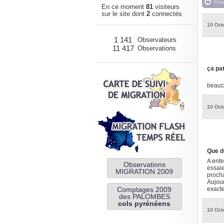
Pré
En ce moment
81
visiteurs
sur le site dont
2
connectés
10 Oct
1 141
Observateurs
11 417
Observations
ça pat
beauco
10 Oct
Que d
A ente
Observations
essaie
MIGRATION 2009
procha
Aujour
exacte
Comptages 2009
des PALOMBES
cols pyrénéens
10 Oct