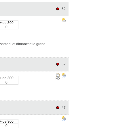
62
+ de 300
0
!! samedi et dimanche le grand
32
+ de 300
NO
0
47
+ de 300
0