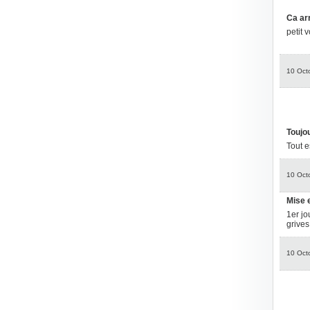
Ca ar
petit 
10 Oct
Toujou
Tout e
10 Oct
Mise 
1er jo
grives
10 Oct