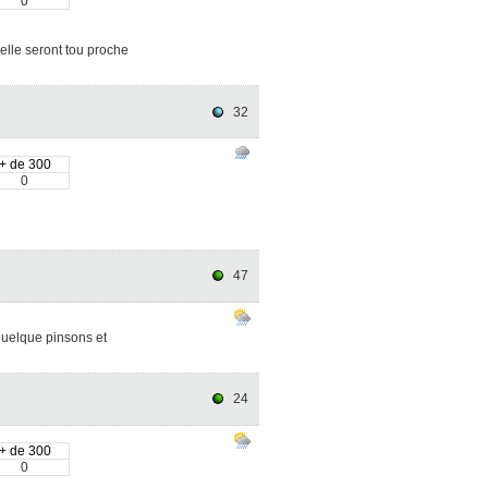
0
elle seront tou proche
32
+ de 300
0
47
quelque pinsons et
24
+ de 300
0