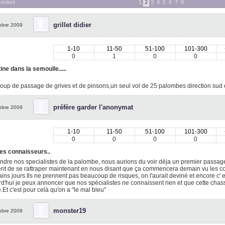
cédent
1
2
3
4
5
6
7
8
grillet didier
obre 2009
1-10
11-50
51-100
101-300
0
1
0
0
ine dans la semoulle.....
up de passage de grives et de pinsons,un seul vol de 25 palombes direction sud
préfère garder l'anonymat
obre 2009
1-10
11-50
51-100
101-300
0
0
0
0
es connaisseurs..
ndre nos specialistes de la palombe, nous aurions du voir déja un premier passag
nt de se rattraper maintenant en nous disant que ça commencera demain vu les co
ins jours.Ils ne prennent pas beaucoup de risques, on l'aurait deviné et encore c' est 
d'hui je peux annoncer que nos spécialistes ne connaissent rien et que cette chas
.Et c'est pour celà qu'on a "le mal bleu"
monster19
obre 2009