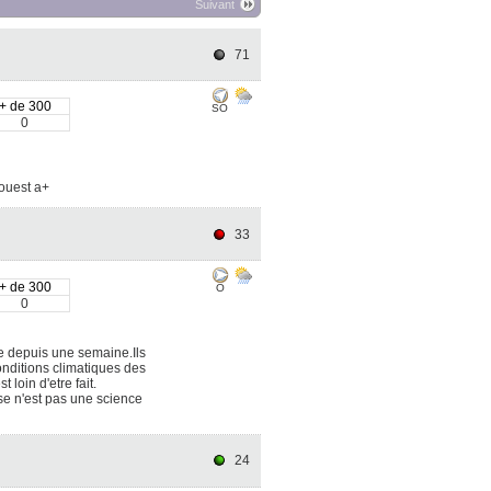
Suivant
71
+ de 300
SO
0
 ouest a+
33
+ de 300
O
0
e depuis une semaine.Ils
nditions climatiques des
loin d'etre fait.
se n'est pas une science
24