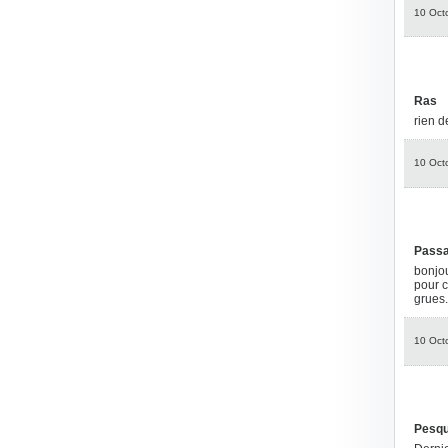
10 Oct
Ras
rien d
10 Oct
Passa
bonjou
pour c
grues
10 Oct
Pesqu