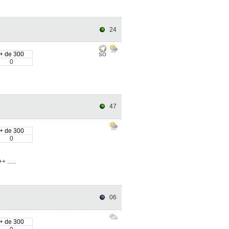
24
+ de 300
SO
0
47
+ de 300
0
 ......
06
+ de 300