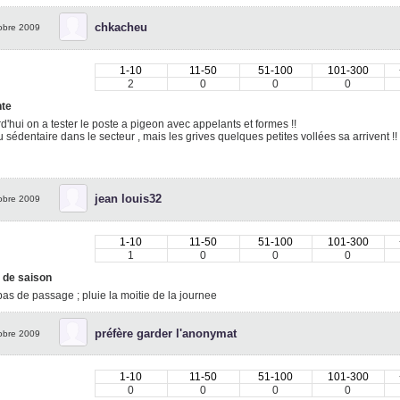
chkacheu
obre 2009
1-10
11-50
51-100
101-300
2
0
0
0
nte
d'hui on a tester le poste a pigeon avec appelants et formes !!
 sédentaire dans le secteur , mais les grives quelques petites vollées sa arrivent 
jean louis32
obre 2009
1-10
11-50
51-100
101-300
1
0
0
0
 de saison
 pas de passage ; pluie la moitie de la journee
préfère garder l'anonymat
obre 2009
1-10
11-50
51-100
101-300
0
0
0
0