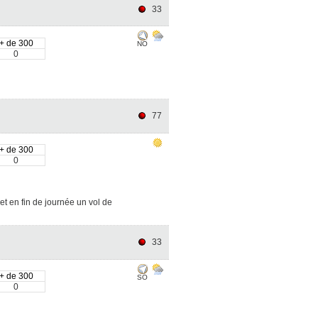
33
+ de 300
NO
0
77
+ de 300
0
t en fin de journée un vol de
33
+ de 300
SO
0