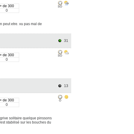
+ de 300
SO
0
 peut etre. vu pas mal de
31
+ de 300
SO
0
13
+ de 300
O
0
grive solitaire quelque pinssons
'est stabilisé sur les bouches du