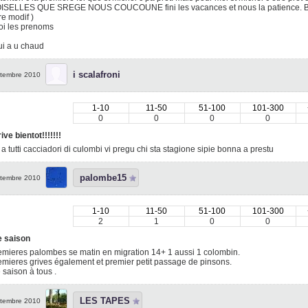
SELLES QUE SREGE NOUS COUCOUNE fini les vacances et nous la patience. Bo
e modif )
oi les prenoms
ui a u chaud
i scalafroni
tembre 2010
1-10
11-50
51-100
101-300
0
0
0
0
ive bientot!!!!!!!
 a tutti cacciadori di culombi vi pregu chi sta stagione sipie bonna a prestu
palombe15
tembre 2010
1-10
11-50
51-100
101-300
2
1
0
0
 saison
emieres palombes se matin en migration 14+ 1 aussi 1 colombin.
emieres grives également et premier petit passage de pinsons.
saison à tous .
LES TAPES
tembre 2010