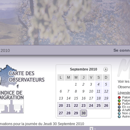
Se conn
 2010
Septembre 2010
L
M
M
J
V
S
D
Voir le
1
2
3
4
5
Observa
6
7
8
9
10
11
12
Légende 
Palom
13
14
15
16
17
18
19
Palom
Pylôn
20
21
22
23
24
25
26
En co
A l'aff
27
28
29
30
Non 
Autres
vations pour la journée du Jeudi 30 Septembre 2010
1
2