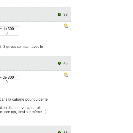
33
+ de 300
0
2, 3 grives ce matin avec le
.
46
+ de 300
0
dans la cabane pour guider le
tion d'un nouvel appareil.....
obre (ça, c'est sur même....).
33