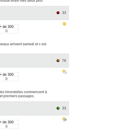
'ammuse entre mes deux pins
33
+ de 300
0
ppeaux arrivent samedi et c est
76
+ de 300
0
, les hirondelles commencent à
 et premiers passages.
33
+ de 300
0