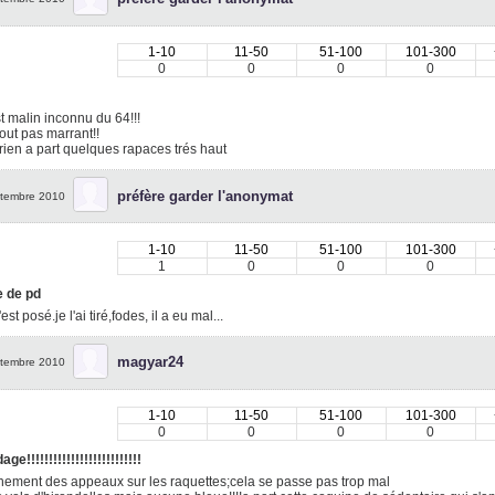
1-10
11-50
51-100
101-300
0
0
0
0
t malin inconnu du 64!!!
tout pas marrant!!
rien a part quelques rapaces trés haut
préfère garder l'anonymat
tembre 2010
1-10
11-50
51-100
101-300
1
0
0
0
 de pd
est posé.je l'ai tiré,fodes, il a eu mal...
magyar24
tembre 2010
1-10
11-50
51-100
101-300
0
0
0
0
ge!!!!!!!!!!!!!!!!!!!!!!!!!!
nement des appeaux sur les raquettes;cela se passe pas trop mal