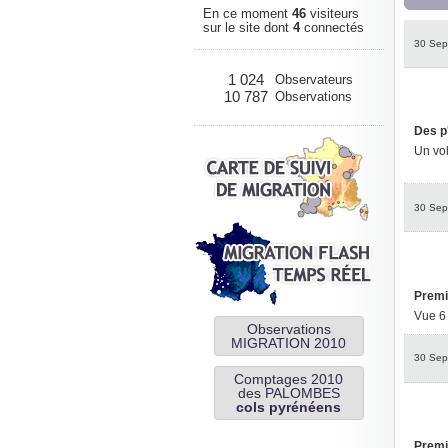
En ce moment
46
visiteurs
sur le site dont
4
connectés
30 Sep
1 024
Observateurs
10 787
Observations
Des p'
Un vol
30 Sep
Premi
Vue 6 
Observations
MIGRATION 2010
30 Sep
Comptages 2010
des PALOMBES
cols pyrénéens
Premiè