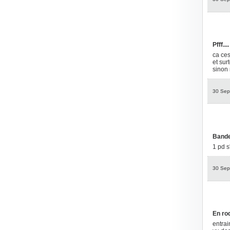
Pfff....
ca ces
et sur
sinon 
30 Sep
Bande
1 pd s'
30 Sep
En roda
entrai