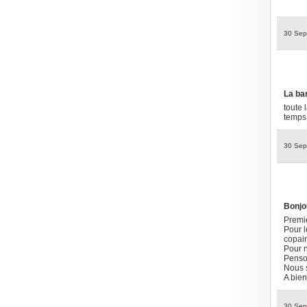
30 Sep
La ba
toute 
temps 
30 Sep
Bonjo
Premi
Pour l
copain
Pour n
Penson
Nous 
A bient
30 Sep