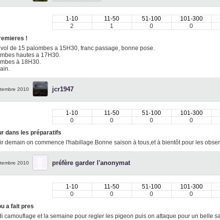
1-10
11-50
51-100
101-300
2
1
0
0
remieres !
 vol de 15 palombes a 15H30, franc passage, bonne pose.
ombes hautes a 17H30.
ombes à 18H30.
ain.
jcr1947
tembre 2010
1-10
11-50
51-100
101-300
0
0
0
0
r dans les préparatifs
r demain on commence l'habillage.Bonne saison à tous,et à bientôt pour les obser
préfère garder l'anonymat
tembre 2010
1-10
11-50
51-100
101-300
0
0
0
0
u a fait pres
 camouflage et la semaine pour regler les pigeon puis on attaque pour un belle sa