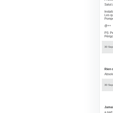
Salut 
Instal
Les qu
Pompon
@++
PS: Pe
Périgo
30 Sep
Rien d
Absolu
30 Sep
Jamai
a part