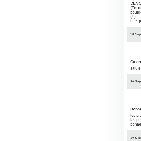
DEMOI
(Encor
pourq
(!!!)
une q
30 Sep
Ca arr
salute
30 Sep
Bonne
les pr
les pr
bonne 
30 Sep