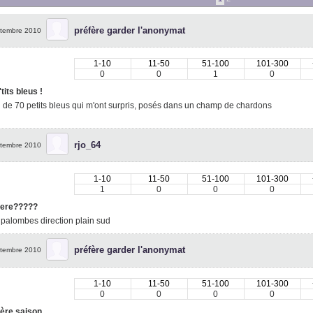
préfère garder l'anonymat
tembre 2010
1-10
11-50
51-100
101-300
0
0
1
0
tits bleus !
 de 70 petits bleus qui m'ont surpris, posés dans un champ de chardons
rjo_64
tembre 2010
1-10
11-50
51-100
101-300
1
0
0
0
ere?????
palombes direction plain sud
préfère garder l'anonymat
tembre 2010
1-10
11-50
51-100
101-300
0
0
0
0
re saison....