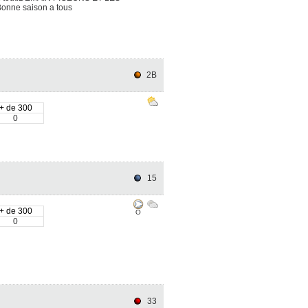
nne saison a tous
2B
+ de 300
0
15
+ de 300
O
0
33