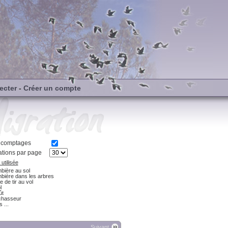
ecter
-
Créer un compte
s comptages
tions par page
utilisée
bière au sol
bière dans les arbres
e de tir au vol
l
ût
chasseur
 ...
Suivant