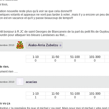
à tous,
lation nouvelle reste plus qu'à voir se que cela donne!!!!
elques volants et appeaux ne vont pas tarder à voler...mais il y a encore un peu de
 est en vacance et qu'il y passe beaucoup de temps!!!
tit bonjour à R.JC de saint Georges de Blancaneix de la part du petit fils de Guytou
urdin pour attaquer les bleues Landaises au filet....
Aiako-Arria Zubelzu
tembre 2010
1-10
11-50
51-100
101-300
0
0
0
0
e rien.
ment rien .....
acacias
tembre 2010
1-10
11-50
51-100
101-300
1
0
0
0
s vu ça
 tonton c la première foi que st michel c pa pret. Mais pour moi st michel c etre 