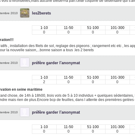
 vols d'hirondelles,mais aucune bleue!!!!a part cette coquine de sédentaire qui s
les2berets
tembre 2010
1-10
11-50
51-100
101-300
0
0
0
0
ation!!!
atifs , installation des filets de sol, reglage des pigeons ; rangement etc etc , les a
pour la nouvelle saison,...bonne saison a tous .les 2 berets
préfère garder l'anonymat
tembre 2010
1-10
11-50
51-100
101-300
2
0
0
0
vation en seine maritime
and chose, de 14h à 18h00, trois vols de 5 à 10 individus + quelques sédentaires
dre mais rien de plus.Encore bcp de feuilles, dans l attente des premières gelées
préfère garder l'anonymat
tembre 2010
1-10
11-50
51-100
101-300
0
0
0
0