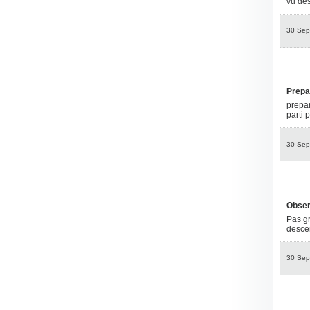
vu des
30 Sep
Prepar
prepar
parti 
30 Sep
Obser
Pas gr
descen
30 Sep