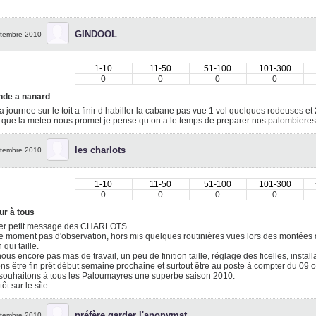
GINDOOL
tembre 2010
1-10
11-50
51-100
101-300
0
0
0
0
nde a nanard
la journee sur le toit a finir d habiller la cabane pas vue 1 vol quelques rodeuses et 
que la meteo nous promet je pense qu on a le temps de preparer nos palombieres
les charlots
tembre 2010
1-10
11-50
51-100
101-300
0
0
0
0
ur à tous
er petit message des CHARLOTS.
e moment pas d'observation, hors mis quelques routinières vues lors des montées 
 qui taille.
ous encore pas mas de travail, un peu de finition taille, réglage des ficelles, installa
s être fin prêt début semaine prochaine et surtout être au poste à compter du 09 oct
souhaitons à tous les Paloumayres une superbe saison 2010.
ôt sur le sîte.
préfère garder l'anonymat
tembre 2010