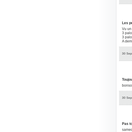
Les p
Vu un
3 pal
3 pal
A dem
30 Sep
Toujou
bonsoi
30 Sep
Pas to
samedi