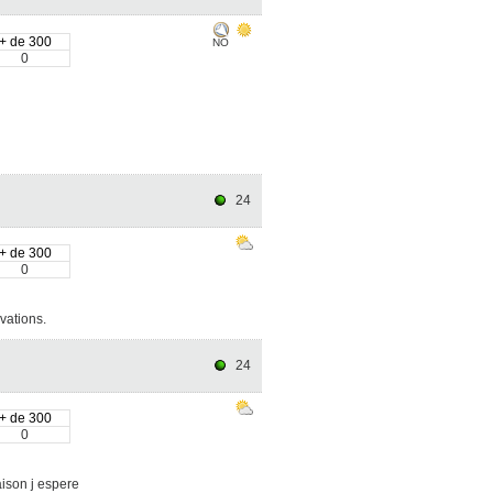
+ de 300
NO
0
24
+ de 300
0
vations.
24
+ de 300
0
ison j espere