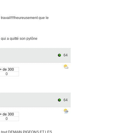
 travail!!!!heureusement que le
 qui a quitté son pylône
64
+ de 300
0
64
+ de 300
0
pret c tout.DEMAIN PIGEONS ET LES