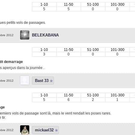
1-10
11-50
51-100
101-300
5
5
0
0
es petits vols de passages.
BELEKABANA
obre 2012
1-10
11-50
51-100
101-300
3
0
0
0
tit demarrage
s aperçus dans la journée .
Bast 33
obre 2012
1-10
11-50
51-100
101-300
5
6
2
1
age
emiers vols de passage sont là, mais le vent rendait les poses rares.
 tir.
mickael32
obre 2012