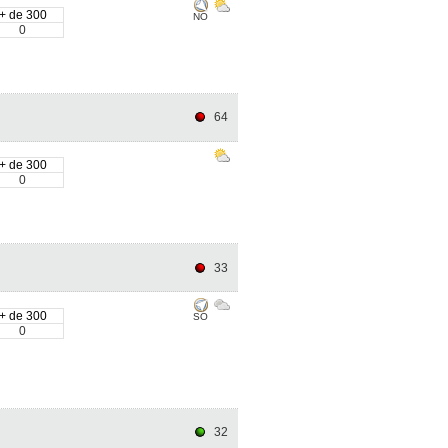
+ de 300
NO
0
64
+ de 300
0
33
+ de 300
SO
0
32