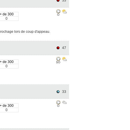
33
+ de 300
O
0
crochage lors de coup d'appeau.
47
+ de 300
SO
0
33
+ de 300
O
0