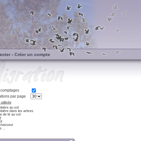
ecter
-
Créer un compte
s comptages
tions par page
utilisée
bière au sol
bière dans les arbres
e de tir au vol
l
ût
chasseur
 ...