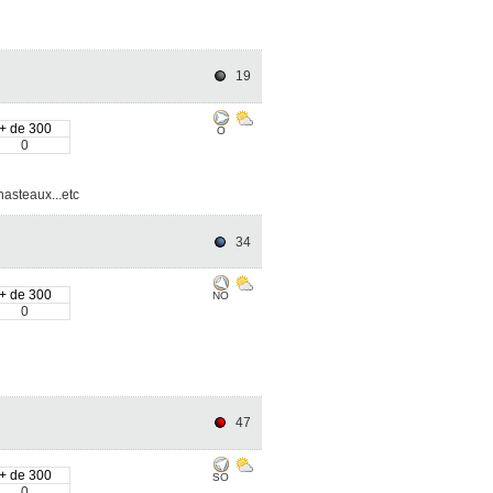
19
+ de 300
O
0
hasteaux...etc
34
+ de 300
NO
0
47
+ de 300
SO
0