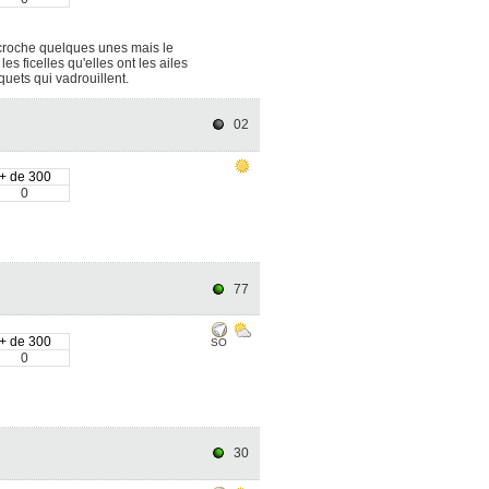
ecroche quelques unes mais le
es ficelles qu'elles ont les ailes
ets qui vadrouillent.
02
+ de 300
0
77
+ de 300
SO
0
30