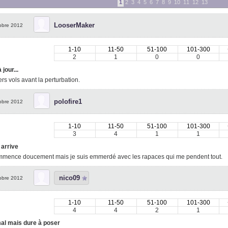
1
2
3
4
5
6
7
8
9
10
11
12
13
LooserMaker
obre 2012
1-10
11-50
51-100
101-300
2
1
0
0
 jour...
rs vols avant la perturbation.
polofire1
obre 2012
1-10
11-50
51-100
101-300
3
4
1
1
 arrive
mmence doucement mais je suis emmerdé avec les rapaces qui me pendent tout.
nico09
obre 2012
1-10
11-50
51-100
101-300
4
4
2
1
al mais dure à poser