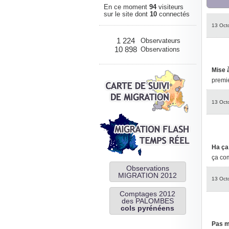
En ce moment
94
visiteurs
sur le site dont
10
connectés
13 Oct
1 224
Observateurs
10 898
Observations
Mise à
premie
13 Oct
Ha ça
ça co
Observations
MIGRATION 2012
13 Oct
Comptages 2012
des PALOMBES
cols pyrénéens
Pas m