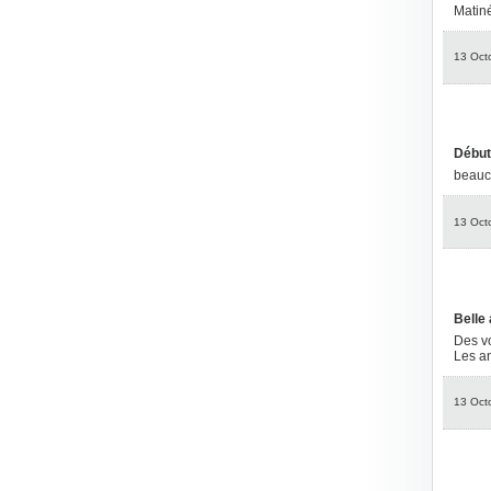
Matin
13 Oct
Début
beauc
13 Oct
Belle
Des vo
Les an
13 Oct