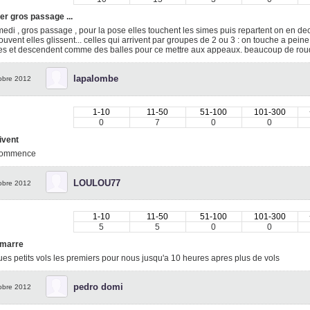
er gros passage ...
edi , gros passage , pour la pose elles touchent les simes puis repartent on en d
ouvent elles glissent... celles qui arrivent par groupes de 2 ou 3 : on touche a peine l
s et descendent comme des balles pour ce mettre aux appeaux. beaucoup de rouqu
lapalombe
obre 2012
1-10
11-50
51-100
101-300
0
7
0
0
rivent
commence
LOULOU77
obre 2012
1-10
11-50
51-100
101-300
5
5
0
0
marre
es petits vols les premiers pour nous jusqu'a 10 heures apres plus de vols
pedro domi
obre 2012