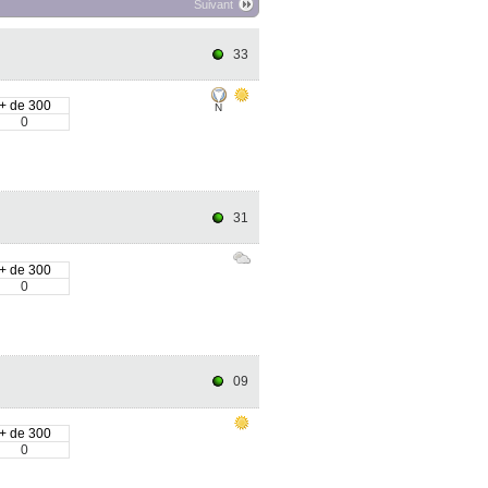
Suivant
33
+ de 300
N
0
31
+ de 300
0
09
+ de 300
0