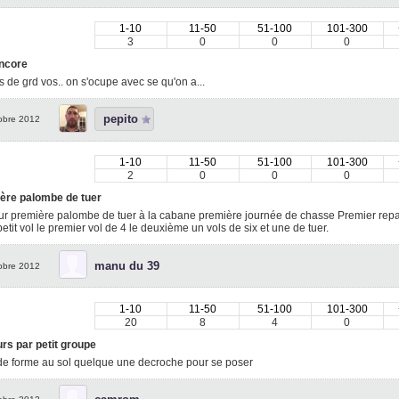
1-10
11-50
51-100
101-300
3
0
0
0
ncore
as de grd vos.. on s'ocupe avec se qu'on a...
pepito
obre 2012
1-10
11-50
51-100
101-300
2
0
0
0
ère palombe de tuer
r première palombe de tuer à la cabane première journée de chasse Premier rep
etit vol le premier vol de 4 le deuxième un vols de six et une de tuer.
manu du 39
obre 2012
1-10
11-50
51-100
101-300
20
8
4
0
rs par petit groupe
de forme au sol quelque une decroche pour se poser