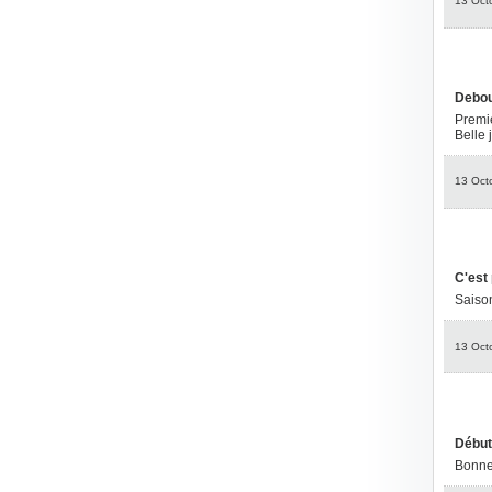
13 Oct
Debou
Premié
Belle
13 Oct
C'est 
Saison
13 Oct
Début
Bonne