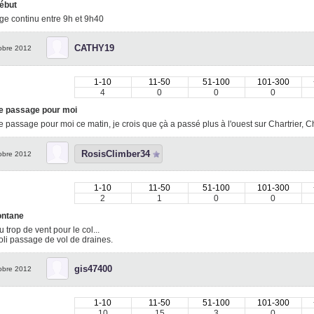
ébut
ge continu entre 9h et 9h40
CATHY19
obre 2012
1-10
11-50
51-100
101-300
4
0
0
0
e passage pour moi
 passage pour moi ce matin, je crois que çà a passé plus à l'ouest sur Chartrier, C
RosisClimber34
obre 2012
1-10
11-50
51-100
101-300
2
1
0
0
ntane
 trop de vent pour le col...
oli passage de vol de draines.
gis47400
obre 2012
1-10
11-50
51-100
101-300
10
15
3
0