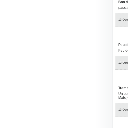
Bon d
passa
13 Oct
Peu d
Peu de
13 Oct
Tramo
Un peu
Mais j
13 Oct