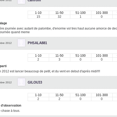
camrom
obre 2012
1-10
11-50
51-100
101-300
15
32
1
0
lage
re journée avec autant de palombe, d'enorme vol tres haut aucune amorce de de
 journée quand meme
PHSALA881
obre 2012
1-10
11-50
51-100
101-300
2
3
0
0
parti
 2012 est lancer beaucoup de petit, et du vent en debut d'aprés midi!!!!
GILOU33
obre 2012
1-10
11-50
51-100
101-300
2
2
0
0
 d'observation
 chase à tous.