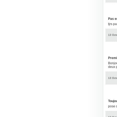
Pas e
tjrs p
13 Oct
Premi
Bonjou
deux p
13 Oct
Toujou
pose 