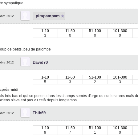
ée sympatique
pimpampam
obre 2012
1-10
11-50
51-100
101-300
3
0
0
0
oup de petits, peu de palombe
David70
obre 2012
1-10
11-50
51-100
101-300
5
3
2
3
 après-midi
ls très bas et qui se posent dans les champs semés d'orge ou sur les rares maïs du
ciens n'avaient pas vu celà depuis longtemps.
Thib69
obre 2012
1-10
11-50
51-100
101-300
9
7
1
0