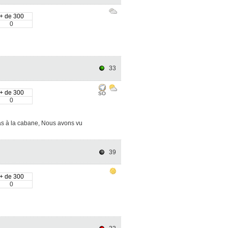
+ de 300
0
33
+ de 300
SO
0
as à la cabane, Nous avons vu
39
+ de 300
0