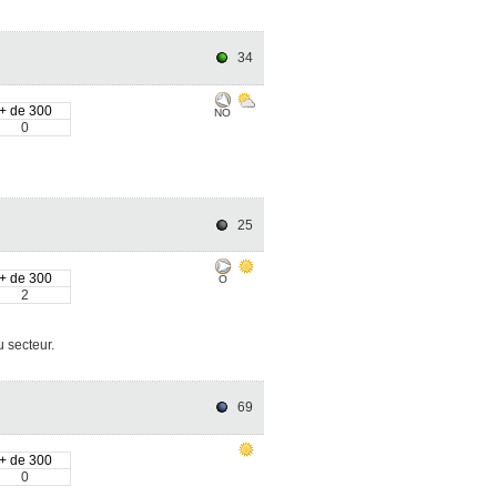
34
+ de 300
NO
0
25
+ de 300
O
2
 secteur.
69
+ de 300
0