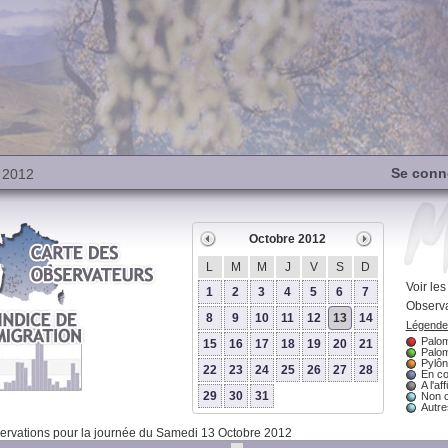
Se conn
 2012
Octobre 2012
L
M
M
J
V
S
D
Voir le
1
2
3
4
5
6
7
Observa
8
9
10
11
12
13
14
Légende 
Palom
15
16
17
18
19
20
21
Palom
Pylôn
22
23
24
25
26
27
28
En co
A l'aff
29
30
31
Non 
Autres
rvations pour la journée du Samedi 13 Octobre 2012