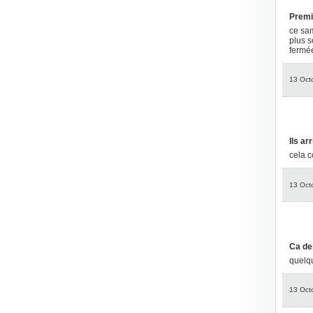
Premi
ce sam
plus s
fermée
13 Oct
Ils ar
cela 
13 Oct
Ca de
quelqu
13 Oct