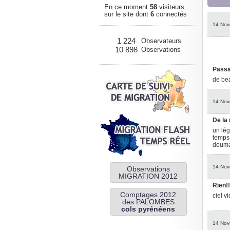
En ce moment
58
visiteurs
sur le site dont
6
connectés
14 Nov
1 224
Observateurs
10 898
Observations
Passa
de bea
14 Nov
De la ro
un lég
temps 
douma
14 Nov
Observations
MIGRATION 2012
Rien!!
Comptages 2012
ciel v
des PALOMBES
cols pyrénéens
14 Nov