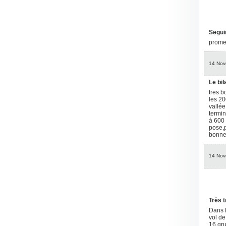
Segui
prome
14 Nov
Le bil
tres b
les 20
vallée
termin
à 600 
pose,p
bonne 
14 Nov
Très t
Dans l
vol de
16 gru