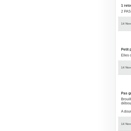
1 retou
2 PAS
14 Nov
Petit
Elles 
14 Nov
Pas g
Brouil
débou
A do
14 Nov