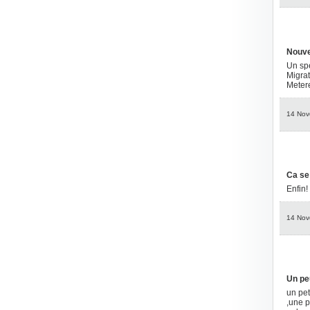
Nouvel
Un spe
Migrat
Metere
14 Nov
Ca se 
Enfin!
14 Nov
Un pe
un pet
,une p