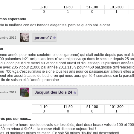
1-10
11-50
51-100
101-300
0
1
0
1
mos esperando..
tia la mañana con dos bandos elegantes, pero se quedo ahi la cosa.
jerome47
embre 2012
an
onne année pour notre couloir(n-e lot et garonne) qui était oublié depuis pas mal
00 palombes le21 oct,les anciens n'avaient pas vu ça dans le secteur depuis 25 ans,c'
 du lot.on peut dire merci au vent de nord ouest et d'ouest,depuis plusieurs années
e avec 235 v pour 21000 pal,année 2011:115 v pour 4460 pal,grosse différence!!!!on 
ou 700 v,ça c'est sur,mais je signe tous les ans pour ce passage.par ailleurs elles a
eut etre aussi à cause du bucheron qui nous aura gonflé 4 semaines sur la parcell
fin de saison et à l'année prochaine.
Jacquot des Bois 24
embre 2012
1-10
11-50
51-100
101-300
3
0
0
1
rès peu sur nous...
a première heure, quelques vols sur les côtés, dont deux beaux vols de 100 et 200 
 30 en retour à 9h05 et la messe était dite pour aujourd'hui !
es, et quelques grives ce matin. Ce soir 50 grives "tia-tia" qui descendent!