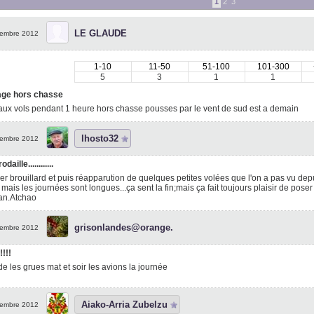
1
2
3
LE GLAUDE
embre 2012
1-10
11-50
51-100
101-300
5
3
1
1
ge hors chasse
ux vols pendant 1 heure hors chasse pousses par le vent de sud est a demain
lhosto32
embre 2012
daille............
er brouillard et puis réapparution de quelques petites volées que l'on a pas vu depui
mais les journées sont longues...ça sent la fin;mais ça fait toujours plaisir de poser un
n.Atchao
grisonlandes@orange.
embre 2012
!!!!
ide les grues mat et soir les avions la journée
Aiako-Arria Zubelzu
embre 2012