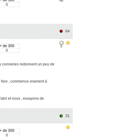
NE
0
64
+ de 300
S
0
os conneries redonnent un peu de
 20 Nov , commence vraiment à
 l'abri et nous , essayons de
31
+ de 300
0