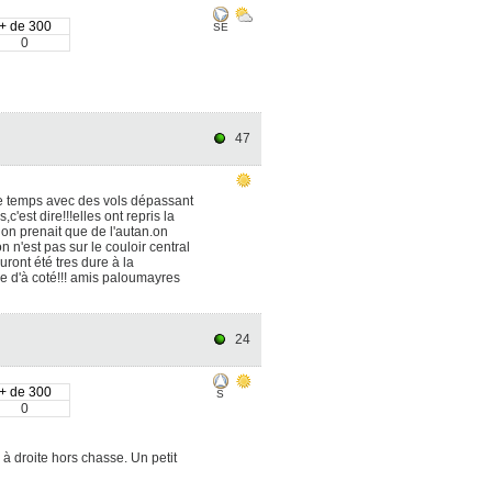
+ de 300
SE
0
47
 de temps avec des vols dépassant
est dire!!!elles ont repris la
 on prenait que de l'autan.on
n'est pas sur le couloir central
uront été tres dure à la
e d'à coté!!! amis paloumayres
24
+ de 300
S
0
à droite hors chasse. Un petit