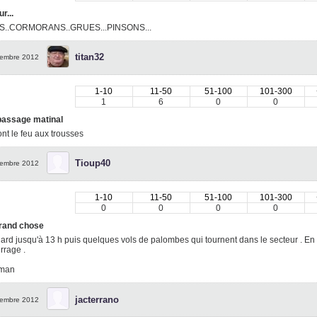
r...
S..CORMORANS..GRUES...PINSONS...
titan32
embre 2012
1-10
11-50
51-100
101-300
1
6
0
0
 passage matinal
ont le feu aux trousses
Tioup40
embre 2012
1-10
11-50
51-100
101-300
0
0
0
0
rand chose
lard jusqu'à 13 h puis quelques vols de palombes qui tournent dans le secteur . En
rrage .
uman
jacterrano
embre 2012