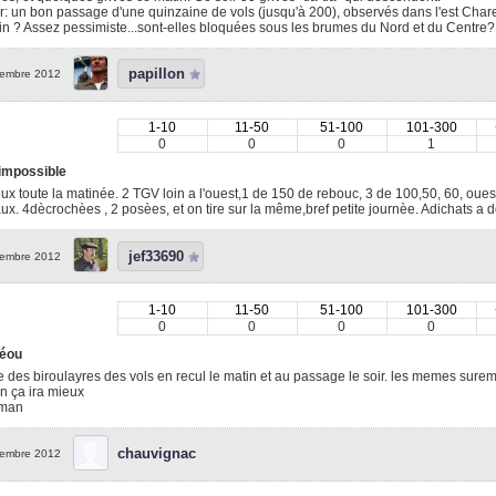
r: un bon passage d'une quinzaine de vols (jusqu'à 200), observés dans l'est Chare
 ? Assez pessimiste...sont-elles bloquées sous les brumes du Nord et du Centre
papillon
embre 2012
1-10
11-50
51-100
101-300
0
0
0
1
impossible
x toute la matinée. 2 TGV loin a l'ouest,1 de 150 de rebouc, 3 de 100,50, 60, ouest
x. 4dècrochèes , 2 posèes, et on tire sur la même,bref petite journèe. Adichats a
jef33690
embre 2012
1-10
11-50
51-100
101-300
0
0
0
0
éou
 des biroulayres des vols en recul le matin et au passage le soir. les memes sure
n ça ira mieux
uman
chauvignac
embre 2012