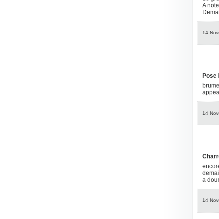
A note
Demain
14 Nov
Pose 
brumeu
appeau
14 Nov
Charr
encore
demai
a do
14 Nov