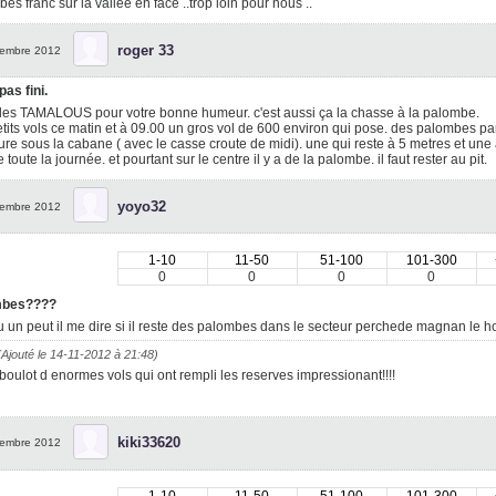
es franc sur la vallée en face ..trop loin pour nous ..
roger 33
embre 2012
pas fini.
les TAMALOUS pour votre bonne humeur. c'est aussi ça la chasse à la palombe.
tits vols ce matin et à 09.00 un gros vol de 600 environ qui pose. des palombes par
ture sous la cabane ( avec le casse croute de midi). une qui reste à 5 metres et une aut
e toute la journée. et pourtant sur le centre il y a de la palombe. il faut rester au pit.
yoyo32
embre 2012
1-10
11-50
51-100
101-300
0
0
0
0
mbes????
 un peut il me dire si il reste des palombes dans le secteur perchede magnan le 
(Ajouté le 14-11-2012 à 21:48)
boulot d enormes vols qui ont rempli les reserves impressionant!!!!
kiki33620
embre 2012
1-10
11-50
51-100
101-300