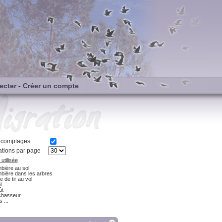
ecter
-
Créer un compte
s comptages
tions par page
utilisée
bière au sol
bière dans les arbres
e de tir au vol
l
ût
chasseur
 ...