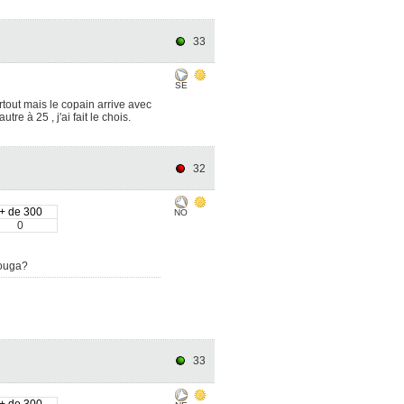
33
SE
tout mais le copain arrive avec
re à 25 , j'ai fait le chois.
32
+ de 300
NO
0
houga?
33
+ de 300