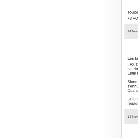
Toujo
+3 V
14 Nov
Les ta
LES TA
sourire
Enfin m
Sinon 
s'ennu
Quand 
Je lui
regagn
14 Nov