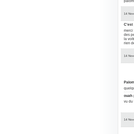
palomb
14 Nov
C'est 
merci 
des pe
la voi
rien d
14 Nov
Palo
quelqu
ouah
vu du 
14 Nov