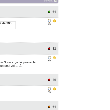
Suivant
64
+ de 300
SE
0
32
SE
s 3 jours..ça fait passer le
 petit vol.......à
40
NE
64