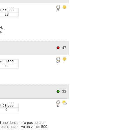
+ de 300
S
23
H.
s.
47
+ de 300
NE
0
33
+ de 300
E
0
 une dont on n'a pas pu tirer
s en retour et vu un vol de 500