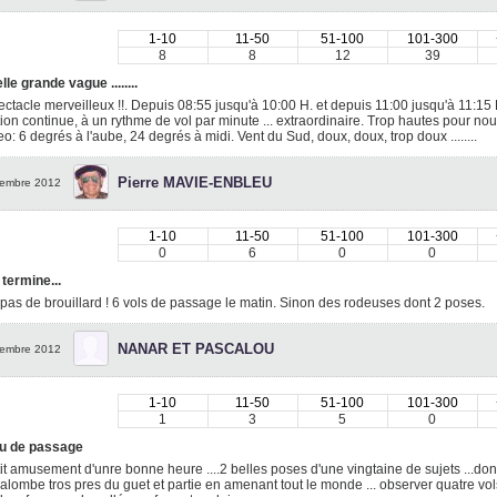
1-10
11-50
51-100
101-300
8
8
12
39
le grande vague ........
ctacle merveilleux !!. Depuis 08:55 jusqu'à 10:00 H. et depuis 11:00 jusqu'à 11:15 
ion continue, à un rythme de vol par minute ... extraordinaire. Trop hautes pour nou
o: 6 degrés à l'aube, 24 degrés à midi. Vent du Sud, doux, doux, trop doux ........
Pierre MAVIE-ENBLEU
embre 2012
1-10
11-50
51-100
101-300
0
6
0
0
termine...
 pas de brouillard ! 6 vols de passage le matin. Sinon des rodeuses dont 2 poses.
NANAR ET PASCALOU
embre 2012
1-10
11-50
51-100
101-300
1
3
5
0
u de passage
it amusement d'unre bonne heure ....2 belles poses d'une vingtaine de sujets ...dont
alombe tros pres du guet et partie en amenant tout le monde ... observer quatre vol