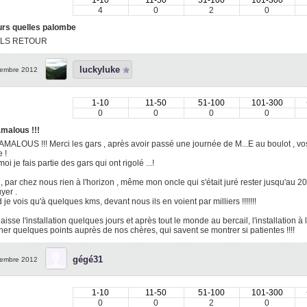
4
0
2
0
urs quelles palombe
OLS RETOUR
luckyluke
embre 2012
1-10
11-50
51-100
101-300
0
0
0
0
malous !!!
MALOUS !!! Merci les gars , après avoir passé une journée de M...E au boulot , v
 !
oi je fais partie des gars qui ont rigolé ...!
, par chez nous rien à l'horizon , même mon oncle qui s'était juré rester jusqu'au
yer .
je vois qu'à quelques kms, devant nous ils en voient par milliers !!!!!!!
 laisse l'installation quelques jours et après tout le monde au bercail, l'installation à
er quelques points auprès de nos chères, qui savent se montrer si patientes !!!!
gégé31
embre 2012
1-10
11-50
51-100
101-300
0
0
2
0