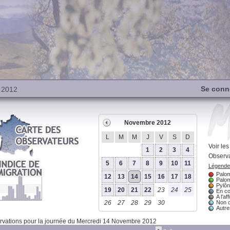
Se conn
 2012
Novembre 2012
L
M
M
J
V
S
D
Voir le
1
2
3
4
Observa
5
6
7
8
9
10
11
Légende 
Palom
12
13
14
15
16
17
18
Palom
Pylôn
19
20
21
22
23
24
25
En co
A l'aff
26
27
28
29
30
Non 
Autres
vations pour la journée du Mercredi 14 Novembre 2012