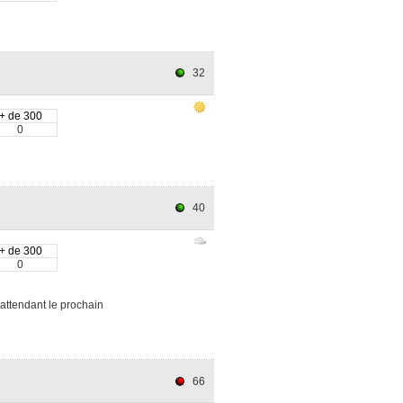
32
+ de 300
0
40
+ de 300
0
 attendant le prochain
66