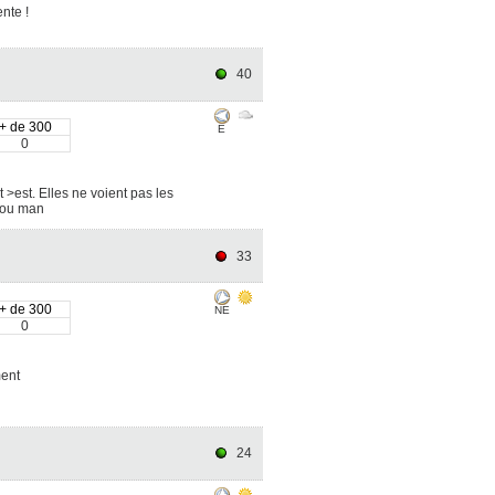
nte !
?
40
+ de 300
E
0
 >est. Elles ne voient pas les
 dou man
33
+ de 300
NE
0
ment
24