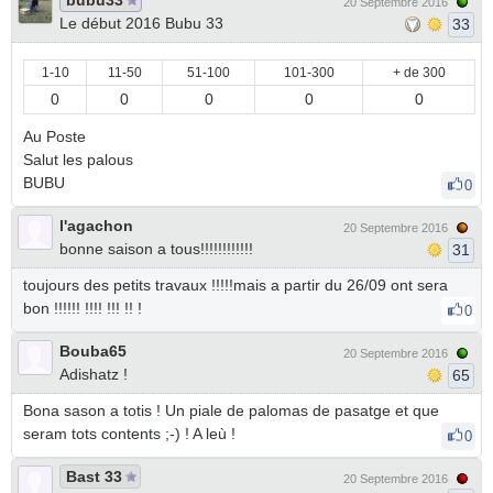
bubu33
20 Septembre 2016
Le début 2016 Bubu 33
33
1-10
11-50
51-100
101-300
+ de 300
0
0
0
0
0
Au Poste
Salut les palous
BUBU
0
l'agachon
20 Septembre 2016
bonne saison a tous!!!!!!!!!!!!
31
toujours des petits travaux !!!!!mais a partir du 26/09 ont sera
bon !!!!!! !!!! !!! !! !
0
Bouba65
20 Septembre 2016
Adishatz !
65
Bona sason a totis ! Un piale de palomas de pasatge et que
seram tots contents ;-) ! A leù !
0
Bast 33
20 Septembre 2016