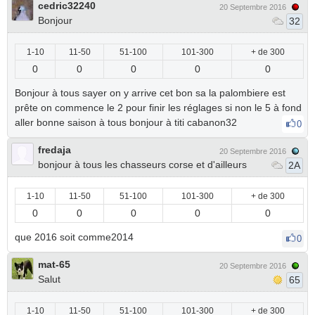
cedric32240
20 Septembre 2016
Bonjour
32
1-10
11-50
51-100
101-300
+ de 300
0
0
0
0
0
Bonjour à tous sayer on y arrive cet bon sa la palombiere est
prête on commence le 2 pour finir les réglages si non le 5 à fond
aller bonne saison à tous bonjour à titi cabanon32
0
fredaja
20 Septembre 2016
bonjour à tous les chasseurs corse et d'ailleurs
2A
1-10
11-50
51-100
101-300
+ de 300
0
0
0
0
0
que 2016 soit comme2014
0
mat-65
20 Septembre 2016
Salut
65
1-10
11-50
51-100
101-300
+ de 300