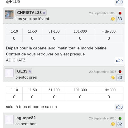
@PLUS
0
CHRISTAL33
20 Septembre 2016
Les yeux se lèvent
33
1-10
11-50
51-100
101-300
+ de 300
0
0
0
0
0
Départ pour la cabane jeudi matin tout le monde piétine
Content de vous retrouver on y est presque
ADICHATZ
0
GL33
20 Septembre 2016
bientôt prés
33
1-10
11-50
51-100
101-300
+ de 300
0
0
0
0
0
salut à tous et bonne saison
0
laguepe82
20 Septembre 2016
ca sent bon
82