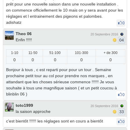
prêt pour une nouvelle saison dans une nouvelle installation .
on commence officiellement le 10 mais on y sera avant pour les
réglages et l entrainement des pigeons et palombes.
adishatz
0
Theo 06
20 Septembre 2016
Enfin !!!!!
04
1-10
11-50
51-100
101-300
+ de 300
0
0
0
0
0
Bonjour à tous , c est reparti pour pour un tour . Semaine
prochaine petit tour au col pour prendre nos marques , en
attandant que les choses sérieuse commence !!!!!! Je vous
souhaite à tous une magnifique saison ( et un petit coucou à
blinblin 06 )
0
toto1999
20 Septembre 2016
la saison approche
33
c'est bientôt !!!!!! les réglages sont en cours a bientôt
0