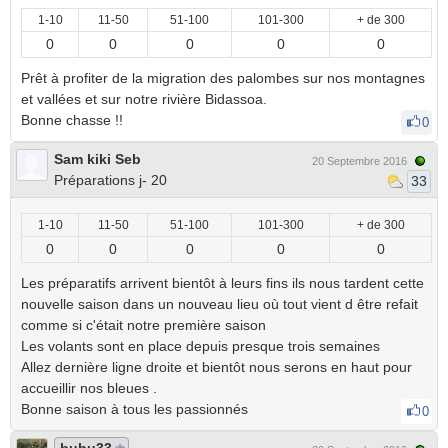
1-10
11-50
51-100
101-300
+ de 300
0
0
0
0
0
Prêt à profiter de la migration des palombes sur nos montagnes
et vallées et sur notre rivière Bidassoa.
Bonne chasse !!
0
Sam kiki Seb
20 Septembre 2016
Préparations j- 20
33
1-10
11-50
51-100
101-300
+ de 300
0
0
0
0
0
Les préparatifs arrivent bientôt à leurs fins ils nous tardent cette
nouvelle saison dans un nouveau lieu où tout vient d être refait
comme si c'était notre première saison
Les volants sont en place depuis presque trois semaines
Allez dernière ligne droite et bientôt nous serons en haut pour
accueillir nos bleues .
Bonne saison à tous les passionnés
0