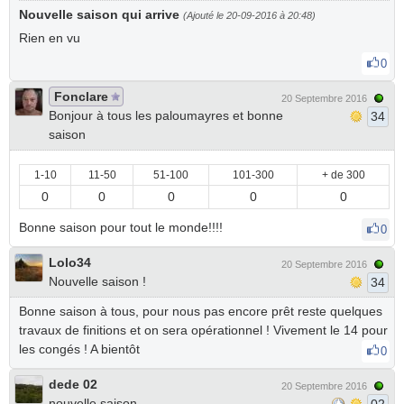
Nouvelle saison qui arrive
(Ajouté le 20-09-2016 à 20:48)
Rien en vu
0
Fonclare
20 Septembre 2016
Bonjour à tous les paloumayres et bonne
34
saison
1-10
11-50
51-100
101-300
+ de 300
0
0
0
0
0
Bonne saison pour tout le monde!!!!
0
Lolo34
20 Septembre 2016
Nouvelle saison !
34
Bonne saison à tous, pour nous pas encore prêt reste quelques
travaux de finitions et on sera opérationnel ! Vivement le 14 pour
les congés ! A bientôt
0
dede 02
20 Septembre 2016
nouvelle saison