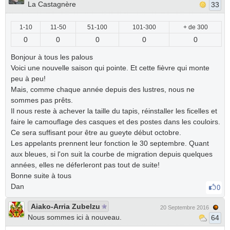
La Castagnère
33
1-10
11-50
51-100
101-300
+ de 300
0
0
0
0
0
Bonjour à tous les palous
Voici une nouvelle saison qui pointe. Et cette fièvre qui monte
peu à peu!
Mais, comme chaque année depuis des lustres, nous ne
sommes pas prêts.
Il nous reste à achever la taille du tapis, réinstaller les ficelles et
faire le camouflage des casques et des postes dans les couloirs.
Ce sera suffisant pour être au gueyte début octobre.
Les appelants prennent leur fonction le 30 septembre. Quant
aux bleues, si l'on suit la courbe de migration depuis quelques
années, elles ne déferleront pas tout de suite!
Bonne suite à tous
Dan
0
Aiako-Arria Zubelzu
20 Septembre 2016
Nous sommes ici à nouveau.
64