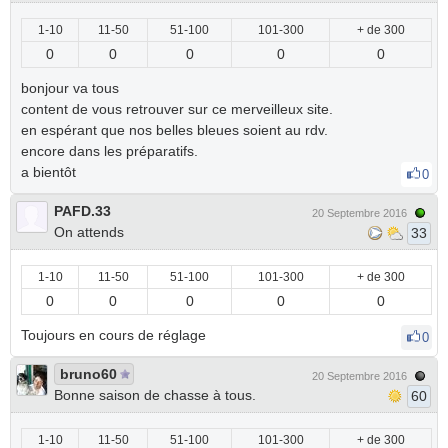
1-10
11-50
51-100
101-300
+ de 300
0
0
0
0
0
bonjour va tous
content de vous retrouver sur ce merveilleux site.
en espérant que nos belles bleues soient au rdv.
encore dans les préparatifs.
a bientôt
0
PAFD.33
20 Septembre 2016
On attends
33
1-10
11-50
51-100
101-300
+ de 300
0
0
0
0
0
Toujours en cours de réglage
0
bruno60
20 Septembre 2016
Bonne saison de chasse à tous.
60
1-10
11-50
51-100
101-300
+ de 300