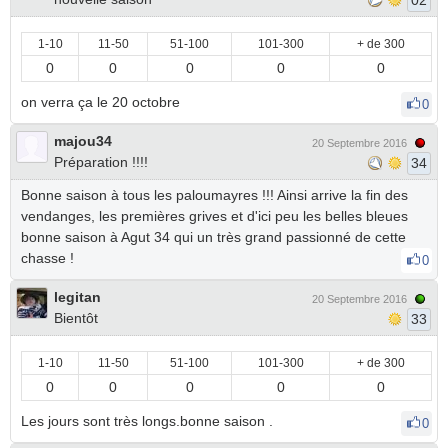
02
1-10
11-50
51-100
101-300
+ de 300
0
0
0
0
0
on verra ça le 20 octobre
0
majou34
20 Septembre 2016
Préparation !!!!
34
Bonne saison à tous les paloumayres !!! Ainsi arrive la fin des
vendanges, les premières grives et d'ici peu les belles bleues
bonne saison à Agut 34 qui un très grand passionné de cette
chasse !
0
legitan
20 Septembre 2016
Bientôt
33
1-10
11-50
51-100
101-300
+ de 300
0
0
0
0
0
Les jours sont très longs.bonne saison .
0