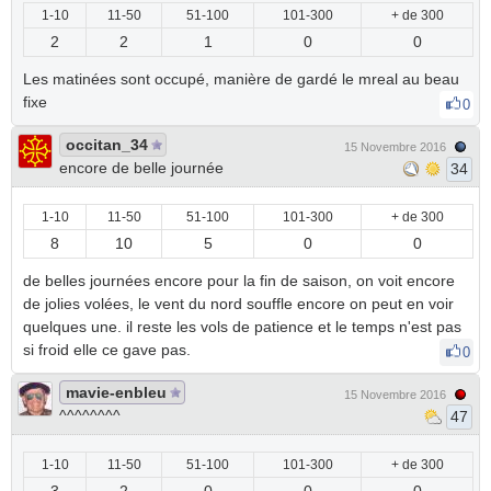
1-10
11-50
51-100
101-300
+ de 300
2
2
1
0
0
Les matinées sont occupé, manière de gardé le mreal au beau
fixe
0
occitan_34
15 Novembre 2016
encore de belle journée
34
1-10
11-50
51-100
101-300
+ de 300
8
10
5
0
0
de belles journées encore pour la fin de saison, on voit encore
de jolies volées, le vent du nord souffle encore on peut en voir
quelques une. il reste les vols de patience et le temps n'est pas
si froid elle ce gave pas.
0
mavie-enbleu
15 Novembre 2016
^^^^^^^^
47
1-10
11-50
51-100
101-300
+ de 300