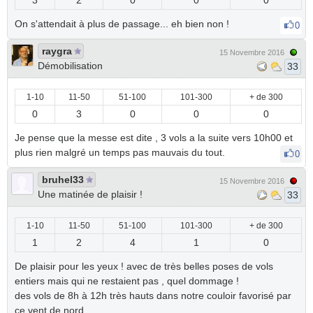
3
2
0
0
0
On s'attendait à plus de passage... eh bien non !
0
raygra
15 Novembre 2016
Démobilisation
33
1-10
11-50
51-100
101-300
+ de 300
0
3
0
0
0
Je pense que la messe est dite , 3 vols a la suite vers 10h00 et
plus rien malgré un temps pas mauvais du tout.
0
bruhel33
15 Novembre 2016
Une matinée de plaisir !
33
1-10
11-50
51-100
101-300
+ de 300
1
2
4
1
0
De plaisir pour les yeux ! avec de très belles poses de vols
entiers mais qui ne restaient pas , quel dommage !
des vols de 8h à 12h très hauts dans notre couloir favorisé par
ce vent de nord .