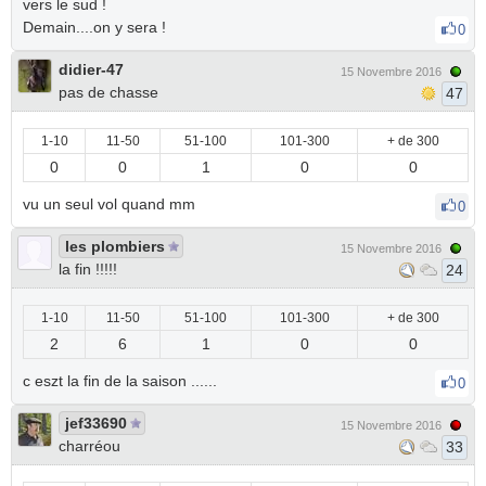
vers le sud !
Demain....on y sera !
0
didier-47
15 Novembre 2016
pas de chasse
47
1-10
11-50
51-100
101-300
+ de 300
0
0
1
0
0
vu un seul vol quand mm
0
les plombiers
15 Novembre 2016
la fin !!!!!
24
1-10
11-50
51-100
101-300
+ de 300
2
6
1
0
0
c eszt la fin de la saison ......
0
jef33690
15 Novembre 2016
charréou
33