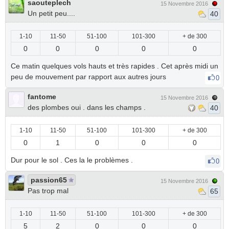
saouteplech
15 Novembre 2016
Un petit peu....
40
1-10
11-50
51-100
101-300
+ de 300
0
0
0
0
0
Ce matin quelques vols hauts et très rapides . Cet après midi un
peu de mouvement par rapport aux autres jours
0
fantome
15 Novembre 2016
des plombes oui . dans les champs .
40
1-10
11-50
51-100
101-300
+ de 300
0
1
0
0
0
Dur pour le sol . Ces la le problèmes .
0
passion65
15 Novembre 2016
Pas trop mal
65
1-10
11-50
51-100
101-300
+ de 300
5
2
0
0
0