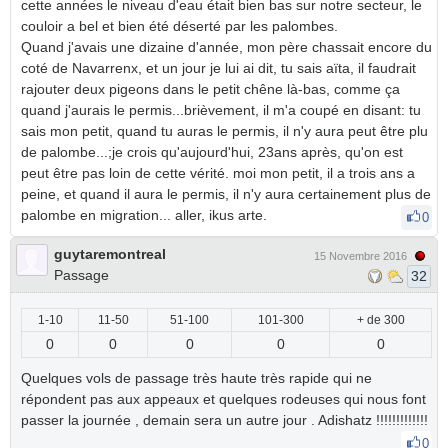
cette années le niveau d'eau était bien bas sur notre secteur, le
couloir a bel et bien été déserté par les palombes.
Quand j'avais une dizaine d'année, mon père chassait encore du
coté de Navarrenx, et un jour je lui ai dit, tu sais aïta, il faudrait
rajouter deux pigeons dans le petit chêne là-bas, comme ça
quand j'aurais le permis...brièvement, il m'a coupé en disant: tu
sais mon petit, quand tu auras le permis, il n'y aura peut être plu
de palombe...;je crois qu'aujourd'hui, 23ans après, qu'on est
peut être pas loin de cette vérité. moi mon petit, il a trois ans a
peine, et quand il aura le permis, il n'y aura certainement plus de
palombe en migration... aller, ikus arte.
0
guytaremontreal
15 Novembre 2016
Passage
32
1-10
11-50
51-100
101-300
+ de 300
0
0
0
0
0
Quelques vols de passage très haute très rapide qui ne
répondent pas aux appeaux et quelques rodeuses qui nous font
passer la journée , demain sera un autre jour . Adishatz !!!!!!!!!!!!!
0