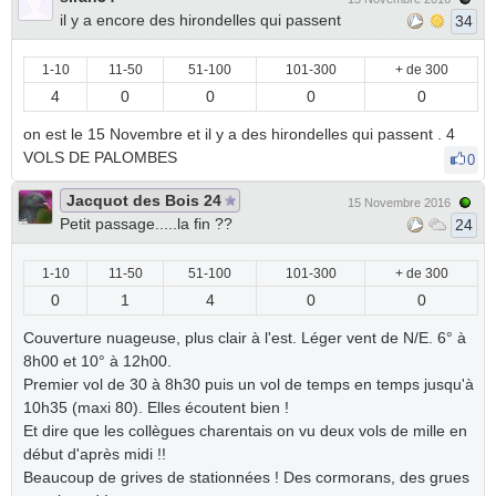
il y a encore des hirondelles qui passent
34
1-10
11-50
51-100
101-300
+ de 300
4
0
0
0
0
on est le 15 Novembre et il y a des hirondelles qui passent . 4
VOLS DE PALOMBES
0
Jacquot des Bois 24
15 Novembre 2016
Petit passage.....la fin ??
24
1-10
11-50
51-100
101-300
+ de 300
0
1
4
0
0
Couverture nuageuse, plus clair à l'est. Léger vent de N/E. 6° à
8h00 et 10° à 12h00.
Premier vol de 30 à 8h30 puis un vol de temps en temps jusqu'à
10h35 (maxi 80). Elles écoutent bien !
Et dire que les collègues charentais on vu deux vols de mille en
début d'après midi !!
Beaucoup de grives de stationnées ! Des cormorans, des grues