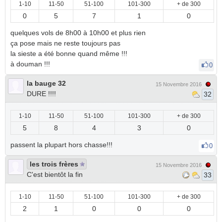
1-10
11-50
51-100
101-300
+ de 300
0
5
7
1
0
quelques vols de 8h00 à 10h00 et plus rien
ça pose mais ne reste toujours pas
la sieste a été bonne quand même !!!
à douman !!!
0
la bauge 32
15 Novembre 2016
DURE !!!!
32
1-10
11-50
51-100
101-300
+ de 300
5
8
4
3
0
passent la plupart hors chasse!!!
0
les trois frères
15 Novembre 2016
C'est bientôt la fin
33
1-10
11-50
51-100
101-300
+ de 300
2
1
0
0
0