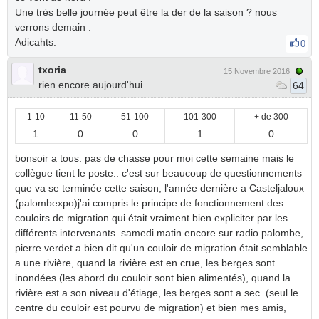
Une très belle journée peut être la der de la saison ? nous
verrons demain .
Adicahts.
0
txoria
15 Novembre 2016
rien encore aujourd'hui
64
1-10
11-50
51-100
101-300
+ de 300
1
0
0
1
0
bonsoir a tous. pas de chasse pour moi cette semaine mais le
collègue tient le poste.. c'est sur beaucoup de questionnements
que va se terminée cette saison; l'année dernière a Casteljaloux
(palombexpo)j'ai compris le principe de fonctionnement des
couloirs de migration qui était vraiment bien expliciter par les
différents intervenants. samedi matin encore sur radio palombe,
pierre verdet a bien dit qu'un couloir de migration était semblable
a une rivière, quand la rivière est en crue, les berges sont
inondées (les abord du couloir sont bien alimentés), quand la
rivière est a son niveau d'étiage, les berges sont a sec..(seul le
centre du couloir est pourvu de migration) et bien mes amis,