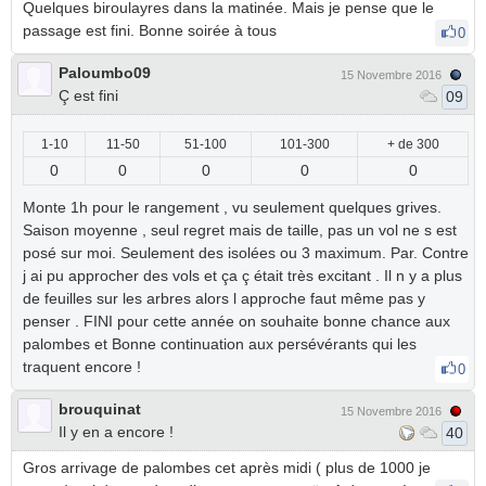
Quelques biroulayres dans la matinée. Mais je pense que le
passage est fini. Bonne soirée à tous
0
Paloumbo09
15 Novembre 2016
Ç est fini
09
1-10
11-50
51-100
101-300
+ de 300
0
0
0
0
0
Monte 1h pour le rangement , vu seulement quelques grives.
Saison moyenne , seul regret mais de taille, pas un vol ne s est
posé sur moi. Seulement des isolées ou 3 maximum. Par. Contre
j ai pu approcher des vols et ça ç était très excitant . Il n y a plus
de feuilles sur les arbres alors l approche faut même pas y
penser . FINI pour cette année on souhaite bonne chance aux
palombes et Bonne continuation aux persévérants qui les
traquent encore !
0
brouquinat
15 Novembre 2016
Il y en a encore !
40
Gros arrivage de palombes cet après midi ( plus de 1000 je