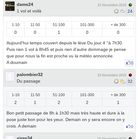
dams24
15 Novembre 2016
1 vol et voilà
24
1-10
11-50
51-100
101-300
+ de 300
0
0
1
0
0
Aujourd'hui temps couvert depuis le lève Du jour 4 °à 7h30.
Puis rien 1 vol à 8h45 et puis rien d'autre dommage je pense
que pour nous la fin est proche vu la météo annoncée.
A doumain
0
palombier32
15 Novembre 2016
Du passage
32
1-10
11-50
51-100
101-300
+ de 300
2
1
2
2
1
Bon petit passage de 8h à 1h30 mais très haute et dure à la
pose juste bon pour les yeux. Demain on y sera encore on y
crois. A demain
0
siran34
15 Novembre 2016