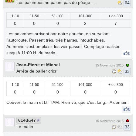
Les palombes ne paient pas de péage .....
64
1-10
11-50
51-100
101-300
+ de 300
0
0
0
2
7
Les palombes arrivent par notre gauche, en survolant
l'autoroute. Passent très, très hautes, intouchables.
Au moins c'est un plaisir les voir passer. Comptage réalisée
jusqu'à 11:00 H. du matin.
0
Jean-Pierre et Michel
15 Novembre 2016
Arrête de bailler cricri!
33
1-10
11-50
51-100
101-300
+ de 300
0
0
0
0
0
Couvert le matin et BT l'AM. Rien vu, que c'est long... A demain.
0
614du47
15 Novembre 2016
Le matin
33