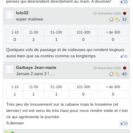
pense) qui descendent directement au maïs. A douman!
0
lolo32
15 Novembre 2016
super matinee
32
1-10
11-50
51-100
101-300
+ de 300
0
2
1
0
0
Quelques vols de passage et de rodeuses qui rondent toujours
aussi bien que sa continu comme ca longtemps
0
Garbaye Jean-marie
15 Novembre 2016
Jamais 2 sans 3 !.....
40
1-10
11-50
51-100
101-300
+ de 300
1
1
1
0
0
Très peu de mouvement sur la cabane mais le troisième (et
dernier) vol est venu de très haut pour nous rendre visite et c'est
ce qui agrémente la journée.
A demain.
0