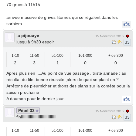
70 grues à 11h15
arrivée massive de grives litornes qui se régalent dans les
sorbiers
0
la pijouaye
15 Novembre 2016
jusqu'à 9h30 espoir
33
1-10
11-50
51-100
101-300
+ de 300
2
3
1
0
0
Après plus rien ....Au point de vue passage , triste annade ; au
résultat du filet bonne réussite ;alors de quoi se plaint on ?
Arrêtons de pleurnicher et tirons des plans sur la comète pour la
saison prochaine
A douman pour le dernier jour
0
Pépé 33
15 Novembre 2016
finiiiiiiiiiiiiiiiiiiiiiiiiiiiiiiiiiiiiii
33
1-10
11-50
51-100
101-300
+ de 300