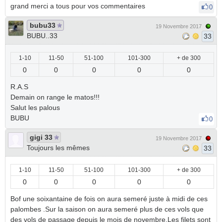
grand merci a tous pour vos commentaires
0
bubu33
19 Novembre 2017
BUBU..33
33
1-10
11-50
51-100
101-300
+ de 300
0
0
0
0
0
R.A.S
Demain on range le matos!!!
Salut les palous
BUBU
0
gigi 33
19 Novembre 2017
Toujours les mêmes
33
1-10
11-50
51-100
101-300
+ de 300
0
0
0
0
0
Bof une soixantaine de fois on aura semeré juste à midi de ces
palombes .Sur la saison on aura semeré plus de ces vols que
des vols de passage depuis le mois de novembre.Les filets sont