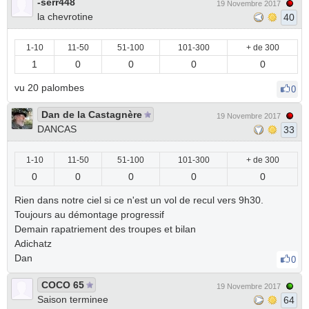
-serr448
19 Novembre 2017
la chevrotine
40
1-10
11-50
51-100
101-300
+ de 300
1
0
0
0
0
vu 20 palombes
0
Dan de la Castagnère
19 Novembre 2017
DANCAS
33
1-10
11-50
51-100
101-300
+ de 300
0
0
0
0
0
Rien dans notre ciel si ce n'est un vol de recul vers 9h30.
Toujours au démontage progressif
Demain rapatriement des troupes et bilan
Adichatz
Dan
0
COCO 65
19 Novembre 2017
Saison terminee
64