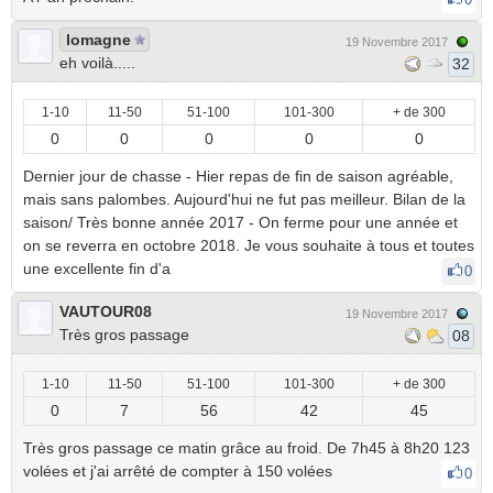
lomagne
19 Novembre 2017
eh voilà.....
32
1-10
11-50
51-100
101-300
+ de 300
0
0
0
0
0
Dernier jour de chasse - Hier repas de fin de saison agréable,
mais sans palombes. Aujourd'hui ne fut pas meilleur. Bilan de la
saison/ Très bonne année 2017 - On ferme pour une année et
on se reverra en octobre 2018. Je vous souhaite à tous et toutes
une excellente fin d'a
0
VAUTOUR08
19 Novembre 2017
Très gros passage
08
1-10
11-50
51-100
101-300
+ de 300
0
7
56
42
45
Très gros passage ce matin grâce au froid. De 7h45 à 8h20 123
volées et j'ai arrêté de compter à 150 volées
0