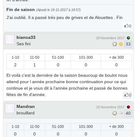
Fin de saison
(Ajouté le 19-11-2017 à 18:57)
J'ai oublié. Il a passé très peu de grives et de Alouettes . Fin
0
bianca33
19 Novembre 2017
Ses fini
33
1-10
11-50
51-100
101-300
+ de 300
2
1
0
0
0
Et voilà c'est la dernière de la saison beaucoup de boulot nous
attend pour l année prochaine bonne continuation pour ce qui
continue et je vous dit à l'année prochaine et passé de bonnes
fêtes de fin d'année.
0
Mandran
19 Novembre 2017
brouillard
40
1-10
11-50
51-100
101-300
+ de 300
0
0
0
0
0