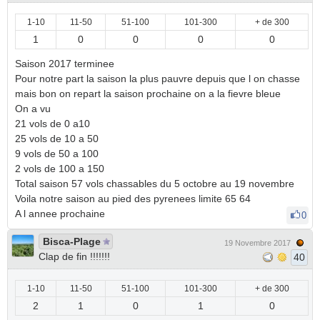
1-10
11-50
51-100
101-300
+ de 300
1
0
0
0
0
Saison 2017 terminee
Pour notre part la saison la plus pauvre depuis que l on chasse
mais bon on repart la saison prochaine on a la fievre bleue
On a vu
21 vols de 0 a10
25 vols de 10 a 50
9 vols de 50 a 100
2 vols de 100 a 150
Total saison 57 vols chassables du 5 octobre au 19 novembre
Voila notre saison au pied des pyrenees limite 65 64
A l annee prochaine
0
Bisca-Plage
19 Novembre 2017
Clap de fin !!!!!!!
40
1-10
11-50
51-100
101-300
+ de 300
2
1
0
1
0