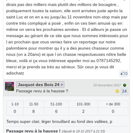
dirais pas des milliers mais plutôt des millions de bocagère ,
pratiquement toutes la saison, elle sont arrivées juste après la
saint Luc et on en a eu jusqu'àu 11 novembre non-stop mais par
contre très compliqué a posé , enfin on ces bien amusé qu en
même on verra les prochaines années . Et d ailleurs je passe un
message au gérant de ce site que nous sommes intéressés pour
l an prochain que vous veniez faire un reportage sur notre
palombiere pour montrer qu il y a des jeunes chasseur comme
nous (on a 20ans) et que l on chasse respectueuses nôtre belle
bleue, voilà si ça vous intéresse appeler moi au 0787145292,
merci et je prends sa très au sérieux. Sûr ceux je vous dit
adischatz
0
Jacquot des Bois 24
19 Novembre 2017
Passage revu à la hausse !!
24
1-10
11-50
51-100
101-300
+ de 300
0
8
6
2
0
Temps super clair, léger brouillard au fond des vallées, p
Passage revu à la hausse !
(Ajouté le 19-11-2017 à 21:33)