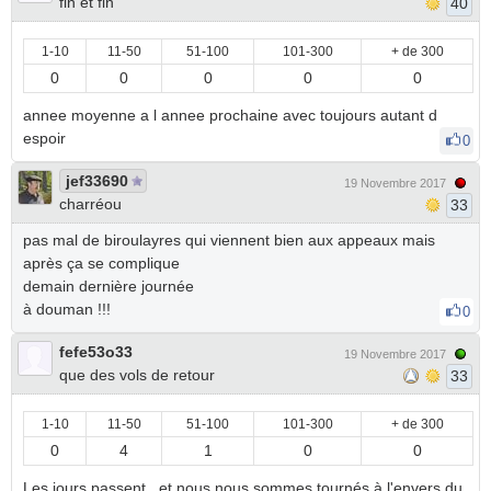
fin et fin
40
1-10
11-50
51-100
101-300
+ de 300
0
0
0
0
0
annee moyenne a l annee prochaine avec toujours autant d
espoir
0
jef33690
19 Novembre 2017
charréou
33
pas mal de biroulayres qui viennent bien aux appeaux mais
après ça se complique
demain dernière journée
à douman !!!
0
fefe53o33
19 Novembre 2017
que des vols de retour
33
1-10
11-50
51-100
101-300
+ de 300
0
4
1
0
0
Les jours passent , et nous nous sommes tournés à l'envers du