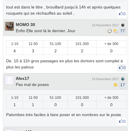
tout est dans le titre , brouillard jusqu'à 14h et après quelques
rouquets qui se réchauffes au soleil ,
0
MOMO 30
19 Novembre 2017
Enfin Elle sont là le dernier. Jour
77
1-10
11-50
51-100
101-300
+ de 300
4
3
2
2
0
De. 10 à 11h gros passages en plus les dortoirs sont complet à
plus les palous
0
Alex17
19 Novembre 2017
Pas mal de poses
17
1-10
11-50
51-100
101-300
+ de 300
1
1
0
0
0
Palombes très faciles à faire poser et en nombres sur le poste.
0