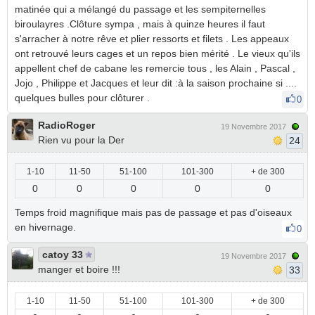
matinée qui a mélangé du passage et les sempiternelles
biroulayres .Clôture sympa , mais à quinze heures il faut
s'arracher à notre rêve et plier ressorts et filets . Les appeaux
ont retrouvé leurs cages et un repos bien mérité . Le vieux qu'ils
appellent chef de cabane les remercie tous , les Alain , Pascal ,
Jojo , Philippe et Jacques et leur dit :à la saison prochaine si ....
quelques bulles pour clôturer .
0
RadioRoger
19 Novembre 2017
Rien vu pour la Der
24
1-10
11-50
51-100
101-300
+ de 300
0
0
0
0
0
Temps froid magnifique mais pas de passage et pas d'oiseaux
en hivernage.
0
catoy 33
19 Novembre 2017
manger et boire !!!
33
1-10
11-50
51-100
101-300
+ de 300