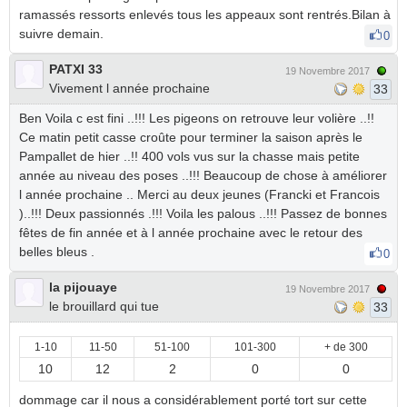
ramassés ressorts enlevés tous les appeaux sont rentrés.Bilan à
suivre demain.
0
PATXI 33
19 Novembre 2017
Vivement l année prochaine
33
Ben Voila c est fini ..!!! Les pigeons on retrouve leur volière ..!!
Ce matin petit casse croûte pour terminer la saison après le
Pampallet de hier ..!! 400 vols vus sur la chasse mais petite
année au niveau des poses ..!!! Beaucoup de chose à améliorer
l année prochaine .. Merci au deux jeunes (Francki et Francois
)..!!! Deux passionnés .!!! Voila les palous ..!!! Passez de bonnes
fêtes de fin année et à l année prochaine avec le retour des
belles bleus .
0
la pijouaye
19 Novembre 2017
le brouillard qui tue
33
1-10
11-50
51-100
101-300
+ de 300
10
12
2
0
0
dommage car il nous a considérablement porté tort sur cette