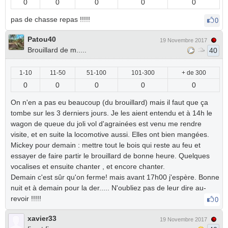
0
0
0
0
0
pas de chasse repas !!!!!
0
Patou40
19 Novembre 2017
Brouillard de m.....
40
1-10
11-50
51-100
101-300
+ de 300
0
0
0
0
0
On n'en a pas eu beaucoup (du brouillard) mais il faut que ça
tombe sur les 3 derniers jours. Je les aient entendu et à 14h le
wagon de queue du joli vol d'agrainées est venu me rendre
visite, et en suite la locomotive aussi. Elles ont bien mangées.
Mickey pour demain : mettre tout le bois qui reste au feu et
essayer de faire partir le brouillard de bonne heure. Quelques
vocalises et ensuite chanter , et encore chanter.
Demain c'est sûr qu'on ferme! mais avant 17h00 j'espère. Bonne
nuit et à demain pour la der..... N'oubliez pas de leur dire au-
revoir !!!!!
0
xavier33
19 Novembre 2017