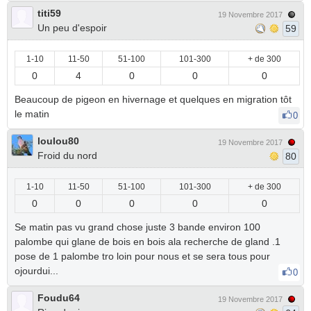
titi59
19 Novembre 2017
Un peu d'espoir
59
1-10
11-50
51-100
101-300
+ de 300
0
4
0
0
0
Beaucoup de pigeon en hivernage et quelques en migration tôt
le matin
0
loulou80
19 Novembre 2017
Froid du nord
80
1-10
11-50
51-100
101-300
+ de 300
0
0
0
0
0
Se matin pas vu grand chose juste 3 bande environ 100
palombe qui glane de bois en bois ala recherche de gland .1
pose de 1 palombe tro loin pour nous et se sera tous pour
ojourdui...
0
Foudu64
19 Novembre 2017