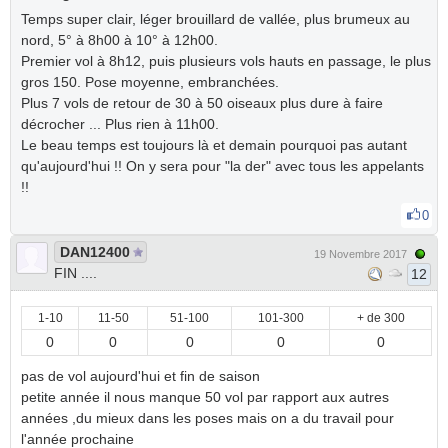
Temps super clair, léger brouillard de vallée, plus brumeux au
nord, 5° à 8h00 à 10° à 12h00.
Premier vol à 8h12, puis plusieurs vols hauts en passage, le plus
gros 150. Pose moyenne, embranchées.
Plus 7 vols de retour de 30 à 50 oiseaux plus dure à faire
décrocher ... Plus rien à 11h00.
Le beau temps est toujours là et demain pourquoi pas autant
qu'aujourd'hui !! On y sera pour "la der" avec tous les appelants
!!
0
DAN12400
19 Novembre 2017
FIN ....
12
1-10
11-50
51-100
101-300
+ de 300
0
0
0
0
0
pas de vol aujourd'hui et fin de saison
petite année il nous manque 50 vol par rapport aux autres
années ,du mieux dans les poses mais on a du travail pour
l'année prochaine