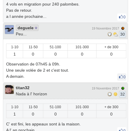
4 vols en migration pour 240 palombes.
Pas de retour.
a l année prochaine...
0
deguele
19 Novembre 2017
Peu...
30
1-10
11-50
51-100
101-300
+ de 300
1
0
0
0
0
Observation de 07h45 à 09h.
Une seule volée de 2 et c'est tout.
A demain.
0
titan32
19 Novembre 2017
Nada à l' horizon
32
1-10
11-50
51-100
101-300
+ de 300
1
0
0
0
0
C' est fini, les appeaux sont à la maison.
A l' an prochain.
0