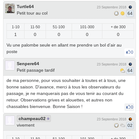
Turtle64
23 Septembre 2018
Petit tour au col
64
1-10
11-50
51-100
101-300
+ de 300
1
0
0
0
0
Vu une palombe seule en allant me prendre un bol d’air au
poste
0
Senpere64
23 Septembre 2018
Petit passage tardif
64
de ma personne, pour vous souhaiter à toutes et à tous, une
bonne saison. D'avance, merci à tous les observateurs du
passage, je ne manquerais pas de vous tenir au courant du
retour. Observations grives et alouettes, et autres non
chassables bienvenue. Bonne Saison !
0
champeau02
23 Septembre 2018
vivement
02