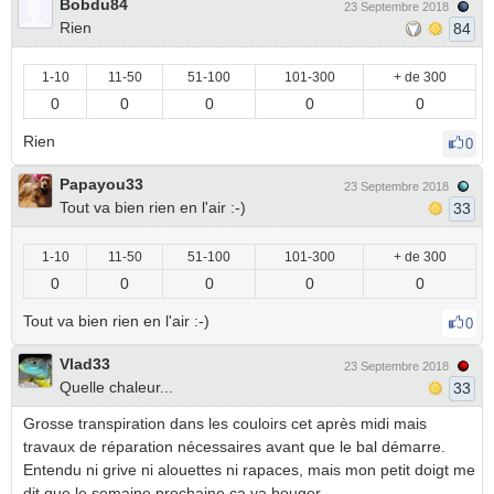
Bobdu84
23 Septembre 2018
Rien
84
1-10
11-50
51-100
101-300
+ de 300
0
0
0
0
0
Rien
0
Papayou33
23 Septembre 2018
Tout va bien rien en l'air :-)
33
1-10
11-50
51-100
101-300
+ de 300
0
0
0
0
0
Tout va bien rien en l'air :-)
0
Vlad33
23 Septembre 2018
Quelle chaleur...
33
Grosse transpiration dans les couloirs cet après midi mais
travaux de réparation nécessaires avant que le bal démarre.
Entendu ni grive ni alouettes ni rapaces, mais mon petit doigt me
dit que le semaine prochaine ça va bouger...