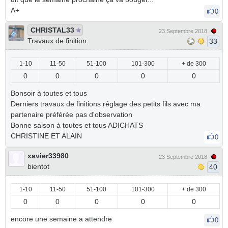
A+
0
CHRISTAL33
23 Septembre 2018
Travaux de finition
33
1-10
11-50
51-100
101-300
+ de 300
0
0
0
0
0
Bonsoir à toutes et tous
Derniers travaux de finitions réglage des petits fils avec ma
partenaire préférée pas d'observation
Bonne saison à toutes et tous ADICHATS
CHRISTINE ET ALAIN
0
xavier33980
23 Septembre 2018
bientot
40
1-10
11-50
51-100
101-300
+ de 300
0
0
0
0
0
encore une semaine a attendre
0