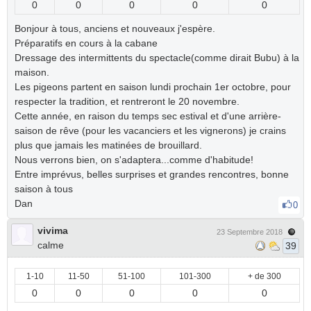
0
0
0
0
0
Bonjour à tous, anciens et nouveaux j'espère.
Préparatifs en cours à la cabane
Dressage des intermittents du spectacle(comme dirait Bubu) à la
maison.
Les pigeons partent en saison lundi prochain 1er octobre, pour
respecter la tradition, et rentreront le 20 novembre.
Cette année, en raison du temps sec estival et d'une arrière-
saison de rêve (pour les vacanciers et les vignerons) je crains
plus que jamais les matinées de brouillard.
Nous verrons bien, on s'adaptera...comme d'habitude!
Entre imprévus, belles surprises et grandes rencontres, bonne
saison à tous
Dan
0
vivima
23 Septembre 2018
calme
39
1-10
11-50
51-100
101-300
+ de 300
0
0
0
0
0