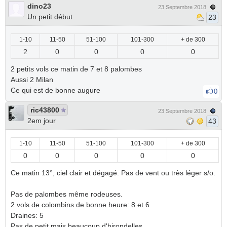
dino23
23 Septembre 2018
Un petit début
23
1-10
11-50
51-100
101-300
+ de 300
2
0
0
0
0
2 petits vols ce matin de 7 et 8 palombes
Aussi 2 Milan
Ce qui est de bonne augure
0
ric43800
23 Septembre 2018
2em jour
43
1-10
11-50
51-100
101-300
+ de 300
0
0
0
0
0
Ce matin 13°, ciel clair et dégagé. Pas de vent ou très léger s/o.
Pas de palombes même rodeuses.
2 vols de colombins de bonne heure: 8 et 6
Draines: 5
Pas de petit mais beaucoup d'hirondelles.