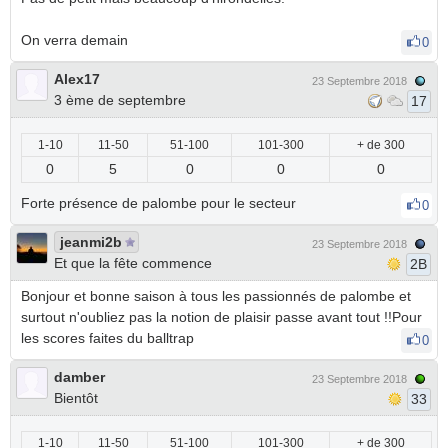
On verra demain
0
Alex17
23 Septembre 2018
3 ème de septembre
17
1-10
11-50
51-100
101-300
+ de 300
0
5
0
0
0
Forte présence de palombe pour le secteur
0
jeanmi2b
23 Septembre 2018
Et que la fête commence
2B
Bonjour et bonne saison à tous les passionnés de palombe et
surtout n'oubliez pas la notion de plaisir passe avant tout !!Pour
les scores faites du balltrap
0
damber
23 Septembre 2018
Bientôt
33
1-10
11-50
51-100
101-300
+ de 300