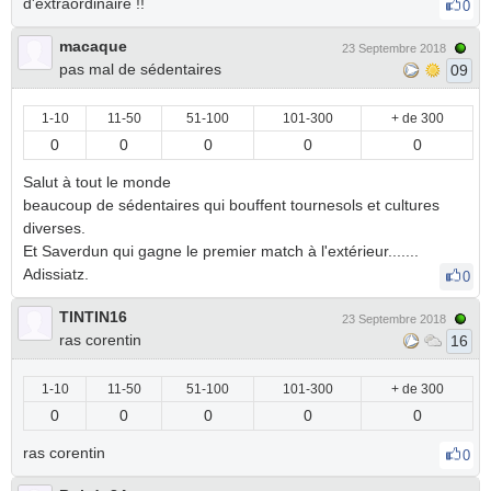
d'extraordinaire !!
0
macaque
23 Septembre 2018
pas mal de sédentaires
09
1-10
11-50
51-100
101-300
+ de 300
0
0
0
0
0
Salut à tout le monde
beaucoup de sédentaires qui bouffent tournesols et cultures
diverses.
Et Saverdun qui gagne le premier match à l'extérieur.......
Adissiatz.
0
TINTIN16
23 Septembre 2018
ras corentin
16
1-10
11-50
51-100
101-300
+ de 300
0
0
0
0
0
ras corentin
0