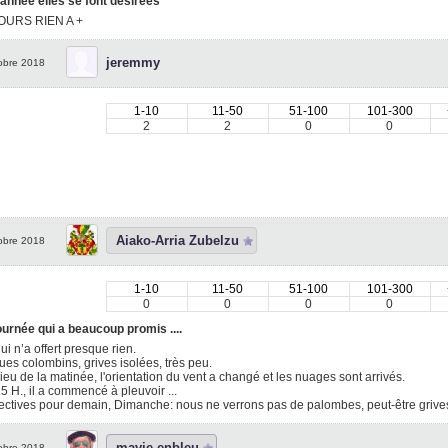
annee elles se font désirées
OURS RIEN A +
jeremmy
obre 2018
1-10
11-50
51-100
101-300
2
2
0
0
Aiako-Arria Zubelzu
obre 2018
1-10
11-50
51-100
101-300
0
0
0
0
urnée qui a beaucoup promis ....
 qui n’a offert presque rien.
es colombins, grives isolées, très peu.
ieu de la matinée, l'orientation du vent a changé et les nuages sont arrivés.
5 H., il a commencé à pleuvoir ...
ectives pour demain, Dimanche: nous ne verrons pas de palombes, peut-être griv
mavie-enbleu
obre 2018