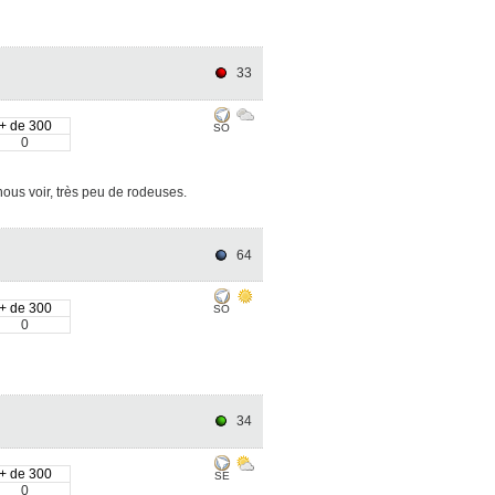
33
+ de 300
SO
0
ous voir, très peu de rodeuses.
64
+ de 300
SO
0
34
+ de 300
SE
0