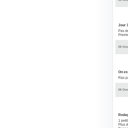
Jour 
Pas de
Premie
06 Oct
On est
Ras p
06 Oct
Rodag
1 peti
Plus d