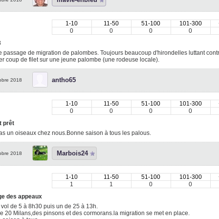
1-10
11-50
51-100
101-300
0
0
0
0
3
 passage de migration de palombes. Toujours beaucoup d'hirondelles luttant contr
r coup de filet sur une jeune palombe (une rodeuse locale).
antho65
obre 2018
1-10
11-50
51-100
101-300
0
0
0
0
 prêt
as un oiseaux chez nous.Bonne saison à tous les palous.
Marbois24
obre 2018
1-10
11-50
51-100
101-300
1
1
0
0
e des appeaux
t vol de 5 à 8h30 puis un de 25 à 13h.
e 20 Milans,des pinsons et des cormorans.la migration se met en place.