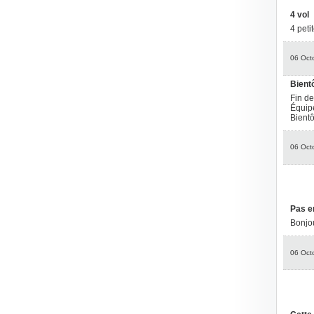
4 vol
4 peti
06 Oct
Bientô
Fin de
Équipe
Bientôt
06 Oct
Pas e
Bonjou
06 Oct