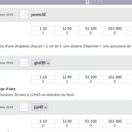
1
2
3
4
5
jerem32
obre 2018
1-10
11-50
51-100
101-300
1
2
0
0
ols d'une vingtaine chacun + 1 vol de 4. une dizaine d'épervier + une quinzaine de
..
ghil59
obre 2018
1-10
11-50
51-100
101-300
0
1
0
0
ge d'oies
d'environ 30 oies à 12H45 en direction du Nord
jiji40
obre 2018
1-10
11-50
51-100
101-300
0
0
0
0