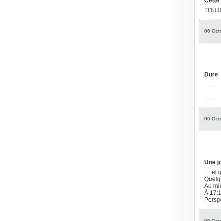
Cette 
TOUJ
06 Oct
Dure
..........
........
06 Oct
Une jo
.... et
Quelqu
Au mil
À 17:1
Persp
06 Oct