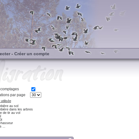
ecter
-
Créer un compte
s comptages
tions par page
utilisée
bière au sol
bière dans les arbres
e de tir au vol
l
ût
chasseur
 ...