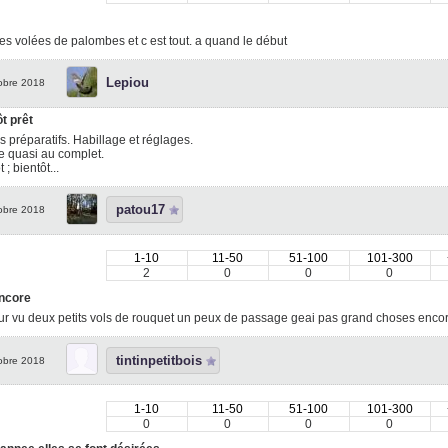
tes volées de palombes et c est tout. a quand le début
Lepiou
obre 2018
t prêt
s préparatifs. Habillage et réglages.
 quasi au complet.
 ; bientôt...
patou17
obre 2018
1-10
11-50
51-100
101-300
2
0
0
0
ncore
r vu deux petits vols de rouquet un peux de passage geai pas grand choses enco
tintinpetitbois
obre 2018
1-10
11-50
51-100
101-300
0
0
0
0