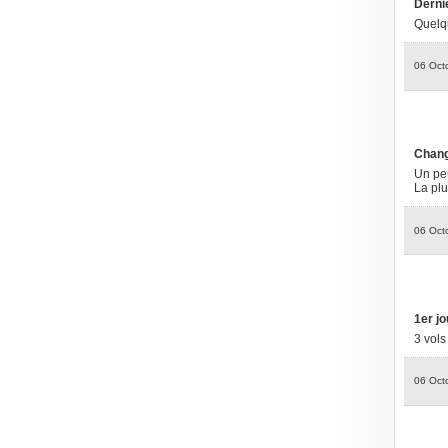
Derni
Quelqu
06 Oct
Chang
Un peu
La plu
06 Oct
1er jo
3 vol
06 Oct