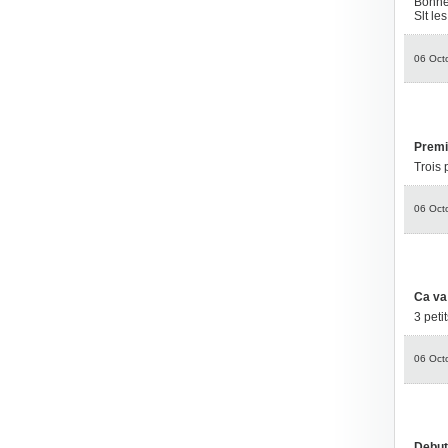
Bonne
Slt le
06 Oct
Premi
Trois 
06 Oct
Ca v
3 peti
06 Oct
Debut