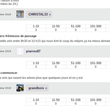
 saison à tous
s lotois du 24;)
CHRISTAL33
obre 2018
1-10
11-50
51-100
101-300
3
0
0
0
ers frémisses de passage
petits vols entre 9h30 et 10 h15 qui nous font le coup du mépris ça ira mieux de
piarrou87
obre 2018
1-10
11-50
51-100
101-300
3
0
0
0
a commencer
ts vols qui rasent les arbres.plus que quelques jours et on y est
grandbois
obre 2018
1-10
11-50
51-100
101-300
0
0
0
0