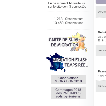
En ce moment
66
visiteurs
sur le site dont
5
connectés
06 Oct
1 218
Observateurs
10 450
Observations
Début
vu 2 v
Enfin.
06 Oct
Passa
1 vol 
Observations
MIGRATION 2018
06 Oct
Comptages 2018
des PALOMBES
cols pyrénéens