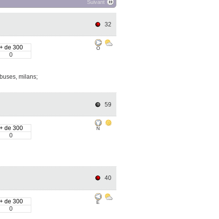
Suivant
32
+ de 300
O
0
 buses, milans;
59
+ de 300
N
0
40
+ de 300
E
0