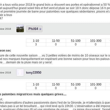
r a tous voila pour 2018 le grand bois a réouvert ses portes et opérationnel a 50 %
t aujourd'hui grand soleil très et fort vent et pluie se soir 18 h donc dépose 16 h
 et première journée de barre pour palombes vue quelques sédentaires ,pisons et 
tz a tous
 47
Phil64
obre 2018
1-10
11-50
51-100
101-300
3
0
0
0
geon sec
ure de cette nouvelle saison ….vu 3 petites volées de moins de 10 oiseaux sur le s
d nos marques tranquillement en espérant une bonne saison pour tous les palous
re….demain de la pluie mais on y sera!
tony33950
obre 2018
1-10
11-50
51-100
101-300
0
0
0
0
e palombes migratrices mais quelques grives....
r,
les observations d'autres passionnés dans l'est de la Gironde, je m'attendais à que
ndais pas à un tel brouillard.... qui s'est levé qu'à 10h30. L'observation a été imposs
e, quelques rôdeuses (6) et une vingtaine de grives..... ça migre doucement. J'espè