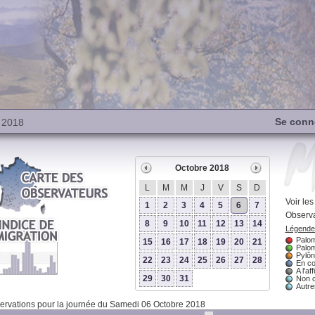
Se conn
 2018
Octobre 2018
L
M
M
J
V
S
D
Voir le
1
2
3
4
5
6
7
Observa
8
9
10
11
12
13
14
Légende 
Palom
15
16
17
18
19
20
21
Palom
Pylôn
22
23
24
25
26
27
28
En co
A l'aff
29
30
31
Non 
Autres
rvations pour la journée du Samedi 06 Octobre 2018