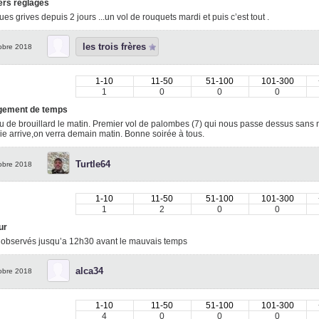
ers réglages
es grives depuis 2 jours ...un vol de rouquets mardi et puis c’est tout .
les trois frères
obre 2018
1-10
11-50
51-100
101-300
1
0
0
0
ement de temps
 de brouillard le matin. Premier vol de palombes (7) qui nous passe dessus sans n
ie arrive,on verra demain matin. Bonne soirée à tous.
Turtle64
obre 2018
1-10
11-50
51-100
101-300
1
2
0
0
ur
s observés jusqu’a 12h30 avant le mauvais temps
alca34
obre 2018
1-10
11-50
51-100
101-300
4
0
0
0