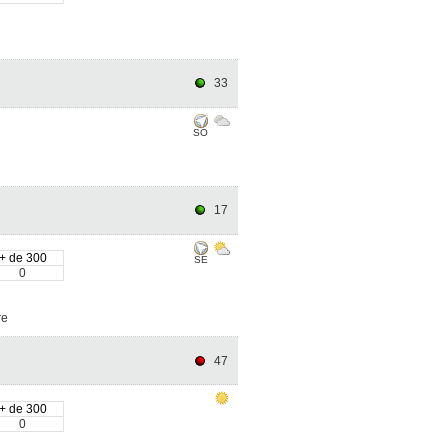
33
SO
17
+ de 300
SE
0
re
47
+ de 300
0