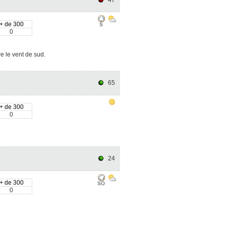
+ de 300
S
0
e le vent de sud.
65
+ de 300
0
24
+ de 300
SO
0