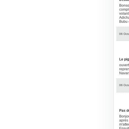
Bonsoi
comple
volant
Adicha
Bubu
06 Oct
Le pi
ouvert
repren
Navar
06 Oct
Pas d
Bonjou
après 
m'atte
Ensuit