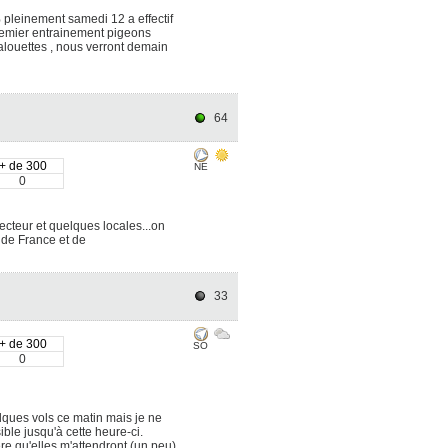
 pleinement samedi 12 a effectif
 premier entrainement pigeons
alouettes , nous verront demain
64
+ de 300
NE
0
ecteur et quelques locales...on
 de France et de
33
+ de 300
SO
0
lques vols ce matin mais je ne
ible jusqu'à cette heure-ci.
re qu'elles m'attendront (un peu)