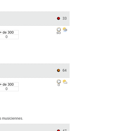
33
+ de 300
SO
0
64
+ de 300
O
0
es musiciennes.
47