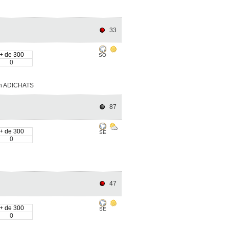
33
+ de 300
SO
0
main ADICHATS
87
+ de 300
SE
0
47
+ de 300
SE
0