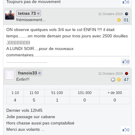
Toujours pas de mouvement
0
tetras 73
11 Octobre 2019
frémissement...
01
ON observe quelques vols 3/4 sur le col ENFIN !!!! il était
temps........on monte demain pour trois jours avec 2500 douilles
;)))))))))))))))
A LUNDI SOIR....pour de nouveaux
commentaires................................................................................
..................................
0
francis33
11 Octobre 2019
Enfin!!!
47
1-10
11-50
51-100
101-300
+ de 300
4
5
1
0
0
Dernier vols 12h45
Jolie passage sur cabane
Hors chasse aussi pas comptabilisé
Merci aux volants ...
0