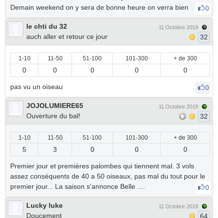
Demain weekend on y sera de bonne heure on verra bien
0
le chti du 32
11 Octobre 2019
auch aller et retour ce jour
32
1-10
11-50
51-100
101-300
+ de 300
0
0
0
0
0
pas vu un oiseau
0
JOJOLUMIERE65
11 Octobre 2019
Ouverture du bal!
32
1-10
11-50
51-100
101-300
+ de 300
5
3
0
0
0
Premier jour et premières palombes qui tiennent mal. 3 vols
assez conséquents de 40 a 50 oiseaux, pas mal du tout pour le
premier jour... La saison s'annonce Belle ....
0
Lucky luke
11 Octobre 2019
Doucement
64