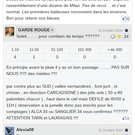
rassemblement d’une dizaine de Milan. Pas de recul ... et c’est
normal. Les premières batteuses ronronnent dans les environs.
Bon pour retenir nos bleues.
0
GARDE ROUGE
11 Octobre 2019
Soleil......... pour combien de temps ??????
34
1-10
11-50
51-100
101-300
+ de 300
4
1
0
0
0
En principe avant la pluie il y as un bon passage ..........PAS SUR
NOUS !!!!!! des miettes !!!!!
par contre plus au SUD ( vallée vernazobres , font-junt , st
chinian , en direction CARCASSONE ) des jolis vols ( 30 a 80
palombes chacun ) , haut dans le ciel mais DEFILE de 8H30 a
11H ( observation a la jumelle donc pas inscrits pour les
comptages ) ALCA 34 ou SANGLIER 34 vous confirmez ??????
ATTENTION TARN et LAURAGAIS !!!!
0
Alexia08
11 Octobre 2019