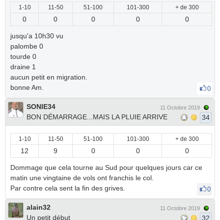
1-10
11-50
51-100
101-300
+ de 300
0
0
0
0
0
jusqu'a 10h30 vu
palombe 0
tourde 0
draine 1
aucun petit en migration.
bonne Am.
0
SONIE34
11 Octobre 2019
BON DÉMARRAGE...MAIS LA PLUIE ARRIVE
34
1-10
11-50
51-100
101-300
+ de 300
12
9
0
0
0
Dommage que cela tourne au Sud pour quelques jours car ce
matin une vingtaine de vols ont franchis le col.
Par contre cela sent la fin des grives.
0
alain32
11 Octobre 2019
Un petit début
32