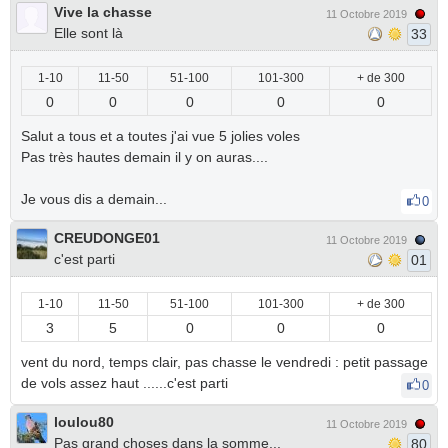
Vive la chasse
11 Octobre 2019
Elle sont là
33
1-10
11-50
51-100
101-300
+ de 300
0
0
0
0
0
Salut a tous et a toutes j'ai vue 5 jolies voles
Pas très hautes demain il y on auras....
Je vous dis a demain...
0
CREUDONGE01
11 Octobre 2019
c'est parti
01
1-10
11-50
51-100
101-300
+ de 300
3
5
0
0
0
vent du nord, temps clair, pas chasse le vendredi : petit passage
de vols assez haut ......c'est parti
0
loulou80
11 Octobre 2019
Pas grand choses dans la somme...
80