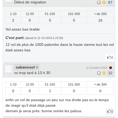
Début de migration
87
1-10
11-50
51-100
101-300
+ de 300
2
0
0
0
16
Vol assez bas tirable
C'est parti
(Ajouté le 11-10-2019 à 15:59)
12 vol de plus de 1000 palombe dans la haute vienne tout les vol
était assez bas
0
cabanosol
11 Octobre 2019
vu trop tard à 13 h 30
32
1-10
11-50
51-100
101-300
+ de 300
0
0
1
0
0
enfin un vol de passage un peu sur ma droite pas eu le temps
de réagir qu'il était déjà passé.
demain je serai près. bonne soirée les palous.
0