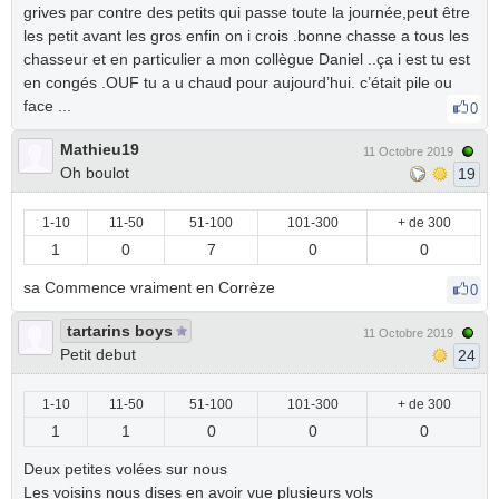
grives par contre des petits qui passe toute la journée,peut être
les petit avant les gros enfin on i crois .bonne chasse a tous les
chasseur et en particulier a mon collègue Daniel ..ça i est tu est
en congés .OUF tu a u chaud pour aujourd’hui. c’était pile ou
face ...
0
Mathieu19
11 Octobre 2019
Oh boulot
19
1-10
11-50
51-100
101-300
+ de 300
1
0
7
0
0
sa Commence vraiment en Corrèze
0
tartarins boys
11 Octobre 2019
Petit debut
24
1-10
11-50
51-100
101-300
+ de 300
1
1
0
0
0
Deux petites volées sur nous
Les voisins nous dises en avoir vue plusieurs vols