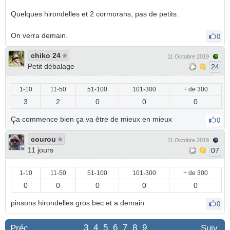
Quelques hirondelles et 2 cormorans, pas de petits.
On verra demain.
0
chiko 24
11 Octobre 2019
Petit débalage
24
1-10
11-50
51-100
101-300
+ de 300
3
2
0
0
0
Ça commence bien ça va être de mieux en mieux
0
courou
11 Octobre 2019
11 jours
07
1-10
11-50
51-100
101-300
+ de 300
0
0
0
0
0
pinsons hirondelles gros bec et a demain
0
3
4
5
6
7
8
9
Préc.
Suiv.