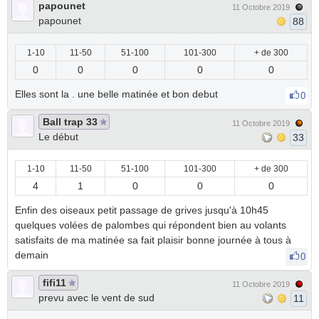
papounet
11 Octobre 2019
papounet
88
1-10
11-50
51-100
101-300
+ de 300
0
0
0
0
0
Elles sont la . une belle matinée et bon debut
0
Ball trap 33
11 Octobre 2019
Le début
33
1-10
11-50
51-100
101-300
+ de 300
4
1
0
0
0
Enfin des oiseaux petit passage de grives jusqu'à 10h45
quelques volées de palombes qui répondent bien au volants
satisfaits de ma matinée sa fait plaisir bonne journée à tous à
demain
0
fifi11
11 Octobre 2019
prevu avec le vent de sud
11