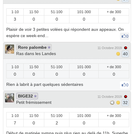
1-10
11-50
51-100
101-300
+ de 300
3
0
0
0
0
Plaisir de voir 3 petites volées qui répondent aux appeaux. On
espère ce week-end...
0
Roro palombe
11 Octobre 2019
Ras dans les Landes
40
1-10
11-50
51-100
101-300
+ de 300
0
0
0
0
0
Rien à labrit à part quelques sédentaires
0
BIGE32
11 Octobre 2019
Petit frémissement
32
1-10
11-50
51-100
101-300
+ de 300
7
0
2
0
0
Début de matinée sympa puis plus rien au delà de 11h. Superbe