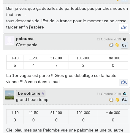
Bon je vois que ça deballes de partout.bas pas par chez nous en
tout cas ...
tous descends de l'Est de la france.pour le moment ça ne cesse
tarder enfin j'espère
0
palouma
11 Octobre 2019
C’est partie
87
1-10
11-50
51-100
101-300
+ de 300
5
4
7
2
0
La 1er vague est partie !! Gros gros déballage sur la haute
vienne !!! A vous dans le sud
0
Le solitaire
11 Octobre 2019
grand beau temp
64
1-10
11-50
51-100
101-300
+ de 300
0
0
0
0
0
Ciel bleu mes sans Palombe vue une palombe et une ou autre