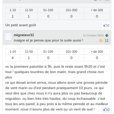
1-10
11-50
51-100
101-300
+ de 300
1
1
0
0
0
Un petit avant goût
0
migrateur11
11 Octobre 2019
maigre et je pense que pour la suite aussi !
11
1-10
11-50
51-100
101-300
+ de 300
4
1
0
0
0
vu la premiere palombe à 9h, puis le reste avant 9h20 et c'est
tout ! quelques tourdres de bon matin, mais grand chose non
plus.
ce qui devait arrivé arriva, nous allons avoir une grosse période
de vent marin ou d'est pendant pratiquement 10 jours, ce qui
veut dire que chez nous il n'y aura plus ou pas beaucoup de
migration, ou bien très très hautes, du coup inchassable. c'est
tous les ans pareil, à peu près à la même période et au meilleur
moment, nous n'avons plus de vent ou un vent de sud !
0