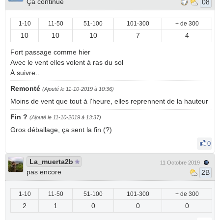
Ça continue
08
1-10
11-50
51-100
101-300
+ de 300
10
10
10
7
4
Fort passage comme hier
Avec le vent elles volent à ras du sol
À suivre..
Remonté
(Ajouté le 11-10-2019 à 10:36)
Moins de vent que tout à l'heure, elles reprennent de la hauteur
Fin ?
(Ajouté le 11-10-2019 à 13:37)
Gros déballage, ça sent la fin (?)
0
La_muerta2b
11 Octobre 2019
pas encore
2B
1-10
11-50
51-100
101-300
+ de 300
2
1
0
0
0