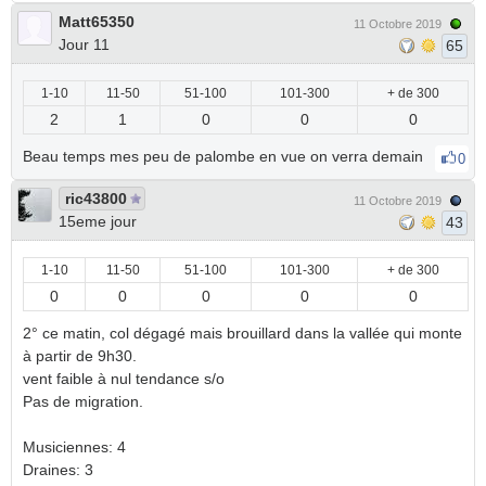
Matt65350
11 Octobre 2019
Jour 11
65
1-10
11-50
51-100
101-300
+ de 300
2
1
0
0
0
Beau temps mes peu de palombe en vue on verra demain
0
ric43800
11 Octobre 2019
15eme jour
43
1-10
11-50
51-100
101-300
+ de 300
0
0
0
0
0
2° ce matin, col dégagé mais brouillard dans la vallée qui monte
à partir de 9h30.
vent faible à nul tendance s/o
Pas de migration.
Musiciennes: 4
Draines: 3