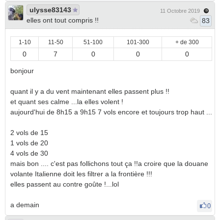
ulysse83143
11 Octobre 2019
elles ont tout compris !!
83
1-10
11-50
51-100
101-300
+ de 300
0
7
0
0
0
bonjour
quant il y a du vent maintenant elles passent plus !!
et quant ses calme ...la elles volent !
aujourd'hui de 8h15 a 9h15 7 vols encore et toujours trop haut ...
2 vols de 15
1 vols de 20
4 vols de 30
mais bon .... c'est pas follichons tout ça !!a croire que la douane
volante Italienne doit les filtrer a la frontière !!!
elles passent au contre goûte !...lol
a demain
0