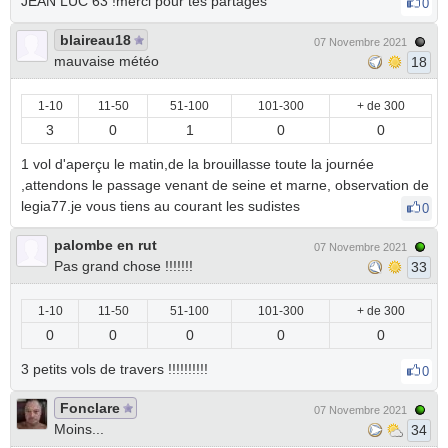
JEAN LUC 63 !merci pour tes partages
0
blaireau18
07 Novembre 2021
mauvaise météo
18
1-10
11-50
51-100
101-300
+ de 300
3
0
1
0
0
1 vol d'aperçu le matin,de la brouillasse toute la journée
,attendons le passage venant de seine et marne, observation de
legia77.je vous tiens au courant les sudistes
0
palombe en rut
07 Novembre 2021
Pas grand chose !!!!!!!
33
1-10
11-50
51-100
101-300
+ de 300
0
0
0
0
0
3 petits vols de travers !!!!!!!!!!
0
Fonclare
07 Novembre 2021
Moins...
34