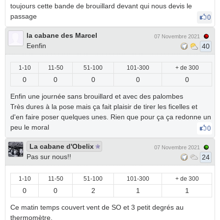
toujours cette bande de brouillard devant qui nous devis le
passage
0
la cabane des Marcel
07 Novembre 2021
Eenfin
40
1-10
11-50
51-100
101-300
+ de 300
0
0
0
0
0
Enfin une journée sans brouillard et avec des palombes
Très dures à la pose mais ça fait plaisir de tirer les ficelles et
d'en faire poser quelques unes. Rien que pour ça ça redonne un
peu le moral
0
La cabane d'Obelix
07 Novembre 2021
Pas sur nous!!
24
1-10
11-50
51-100
101-300
+ de 300
0
0
2
1
1
Ce matin temps couvert vent de SO et 3 petit degrés au
thermomètre.