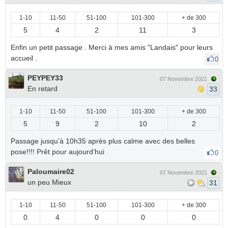
1-10
11-50
51-100
101-300
+ de 300
5
4
2
11
3
Enfin un petit passage . Merci à mes amis "Landais" pour leurs
accueil .
0
PEYPEY33
07 Novembre 2021
En retard
33
1-10
11-50
51-100
101-300
+ de 300
5
9
2
10
2
Passage jusqu’à 10h35 après plus calme avec des belles
pose!!!! Prêt pour aujourd’hui
0
Paloumaire02
07 Novembre 2021
un peu Mieux
31
1-10
11-50
51-100
101-300
+ de 300
0
4
0
0
0