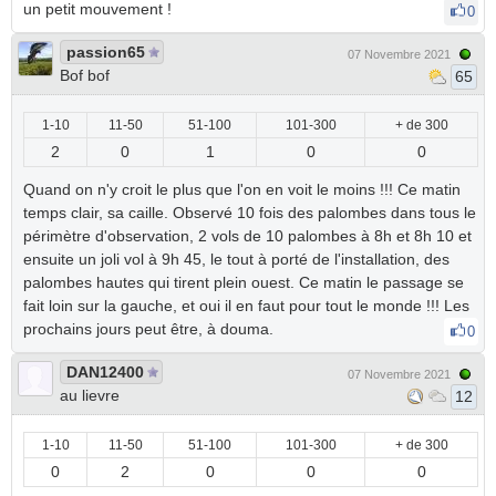
un petit mouvement !
0
passion65
07 Novembre 2021
Bof bof
65
1-10
11-50
51-100
101-300
+ de 300
2
0
1
0
0
Quand on n'y croit le plus que l'on en voit le moins !!! Ce matin
temps clair, sa caille. Observé 10 fois des palombes dans tous le
périmètre d'observation, 2 vols de 10 palombes à 8h et 8h 10 et
ensuite un joli vol à 9h 45, le tout à porté de l'installation, des
palombes hautes qui tirent plein ouest. Ce matin le passage se
fait loin sur la gauche, et oui il en faut pour tout le monde !!! Les
prochains jours peut être, à douma.
0
DAN12400
07 Novembre 2021
au lievre
12
1-10
11-50
51-100
101-300
+ de 300
0
2
0
0
0