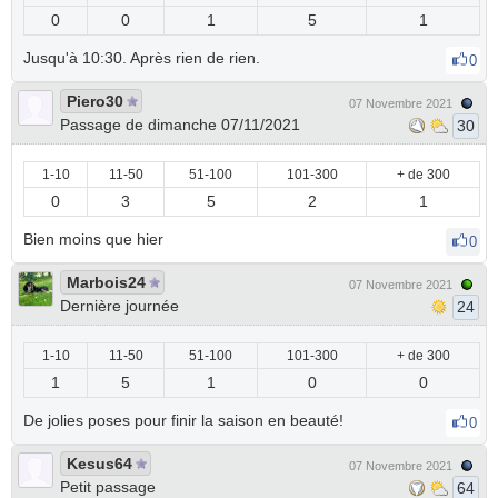
0
0
1
5
1
Jusqu'à 10:30. Après rien de rien.
0
Piero30
07 Novembre 2021
Passage de dimanche 07/11/2021
30
1-10
11-50
51-100
101-300
+ de 300
0
3
5
2
1
Bien moins que hier
0
Marbois24
07 Novembre 2021
Dernière journée
24
1-10
11-50
51-100
101-300
+ de 300
1
5
1
0
0
De jolies poses pour finir la saison en beauté!
0
Kesus64
07 Novembre 2021
Petit passage
64