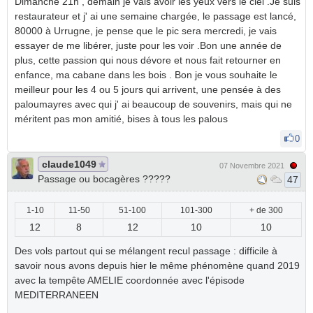
Dimanche 21h , demain je vais avoir les yeux vers le ciel .Je suis
restaurateur et j' ai une semaine chargée, le passage est lancé,
80000 à Urrugne, je pense que le pic sera mercredi, je vais
essayer de me libérer, juste pour les voir .Bon une année de
plus, cette passion qui nous dévore et nous fait retourner en
enfance, ma cabane dans les bois . Bon je vous souhaite le
meilleur pour les 4 ou 5 jours qui arrivent, une pensée à des
paloumayres avec qui j' ai beaucoup de souvenirs, mais qui ne
méritent pas mon amitié, bises à tous les palous
0
claude1049
07 Novembre 2021
Passage ou bocagères ?????
47
1-10
11-50
51-100
101-300
+ de 300
12
8
12
10
10
Des vols partout qui se mélangent recul passage : difficile à
savoir nous avons depuis hier le même phénomène quand 2019
avec la tempête AMELIE coordonnée avec l'épisode
MEDITERRANEEN