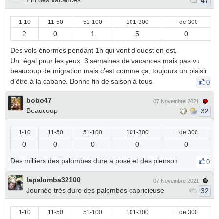
Fin des vacances
47
1-10
11-50
51-100
101-300
+ de 300
2
0
1
5
0
Des vols énormes pendant 1h qui vont d’ouest en est.
Un régal pour les yeux. 3 semaines de vacances mais pas vu
beaucoup de migration mais c’est comme ça, toujours un plaisir
d’être à la cabane. Bonne fin de saison à tous.
0
bobo47
07 Novembre 2021
Beaucoup
32
1-10
11-50
51-100
101-300
+ de 300
0
0
0
0
0
Des milliers des palombes dure a posé et des pienson
0
lapalomba32100
07 Novembre 2021
Journée très dure des palombes capricieuse
32
1-10
11-50
51-100
101-300
+ de 300