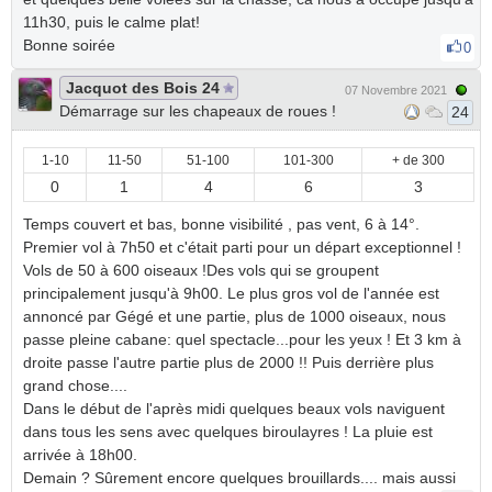
11h30, puis le calme plat!
Bonne soirée
0
Jacquot des Bois 24
07 Novembre 2021
Démarrage sur les chapeaux de roues !
24
1-10
11-50
51-100
101-300
+ de 300
0
1
4
6
3
Temps couvert et bas, bonne visibilité , pas vent, 6 à 14°.
Premier vol à 7h50 et c'était parti pour un départ exceptionnel !
Vols de 50 à 600 oiseaux !Des vols qui se groupent
principalement jusqu'à 9h00. Le plus gros vol de l'année est
annoncé par Gégé et une partie, plus de 1000 oiseaux, nous
passe pleine cabane: quel spectacle...pour les yeux ! Et 3 km à
droite passe l'autre partie plus de 2000 !! Puis derrière plus
grand chose....
Dans le début de l'après midi quelques beaux vols naviguent
dans tous les sens avec quelques biroulayres ! La pluie est
arrivée à 18h00.
Demain ? Sûrement encore quelques brouillards.... mais aussi