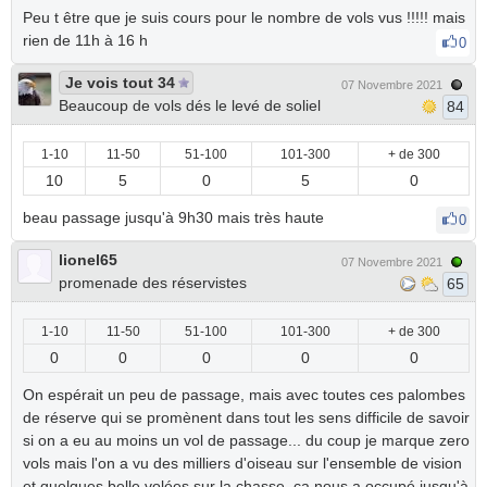
Peu t être que je suis cours pour le nombre de vols vus !!!!! mais
rien de 11h à 16 h
0
Je vois tout 34
07 Novembre 2021
Beaucoup de vols dés le levé de soliel
84
1-10
11-50
51-100
101-300
+ de 300
10
5
0
5
0
beau passage jusqu'à 9h30 mais très haute
0
lionel65
07 Novembre 2021
promenade des réservistes
65
1-10
11-50
51-100
101-300
+ de 300
0
0
0
0
0
On espérait un peu de passage, mais avec toutes ces palombes
de réserve qui se promènent dans tout les sens difficile de savoir
si on a eu au moins un vol de passage... du coup je marque zero
vols mais l'on a vu des milliers d'oiseau sur l'ensemble de vision
et quelques belle volées sur la chasse, ca nous a occupé jusqu'à