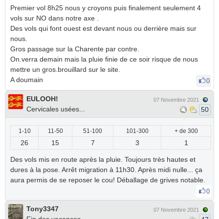
Premier vol 8h25 nous y croyons puis finalement seulement 4
vols sur NO dans notre axe .
Des vols qui font ouest est devant nous ou derrière mais sur
nous.
Gros passage sur la Charente par contre.
On.verra demain mais la pluie finie de ce soir risque de nous
mettre un gros.brouillard sur le site.
A doumain
0
EULOOH!
07 Novembre 2021
Cervicales usées...
50
1-10
11-50
51-100
101-300
+ de 300
26
15
7
3
1
Des vols mis en route après la pluie. Toujours très hautes et
dures à la pose. Arrêt migration à 11h30. Après midi nulle... ça
aura permis de se reposer le cou! Déballage de grives notable.
0
Tony3347
07 Novembre 2021