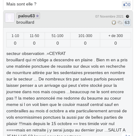
Mais sont elle ?
0
palou63
07 Novembre 2021
brouillard
63
1-10
11-50
51-100
101-300
+ de 300
0
0
0
0
0
secteur observation .=CEYRAT
brouillard qui m'oblige a descendre en plaine . Bien m en a pris
une matinée ponctuee de reussite sur deux vols en recherche
de nourriture attirée par les sedentaires presentes en nombre
sur le secteur ... De nombreux tirs par salves parfois peuvent
laisser penser a un arrivage qui peut s'etre stocké pour la
journee dans nos mais coupes ...beaucoup ne le sont encore
pas !! la meteo annoncéé me redonne du beaume au coeur
meme si l on voit bien que le couloir massif central sauf en
combrailles au mois d octobre a ete particulierement arrosé de
vols enormissimes ponctues la aussi par de belles parties de
plaisir !!!mais depuis le 15 octobre == tres timide voir nul
====mais en retraite j y serai jusqu au dernier jour ...SALUT A