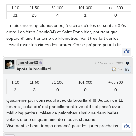
1-10
11-50
51-100
101-300
+ de 300
31
23
4
1
0
...mais encore quelques unes, à croire qu'elles se sont arrêtés
entre Les Aires ( sonie34) et Saint Pons hier, pourtant que
séparé d' une trentaine de kilomètres .Vent très fort qui les
fessait raser les cimes des arbres. On se prépare pour la fin.
0
jeanluc63
07 Novembre 2021
Après le brouillard ...
63
1-10
11-50
51-100
101-300
+ de 300
2
3
0
0
0
Quatrième jour consécutif avec du brouillard !!!! Autour de 11
heures , celui-ci s' est partiellement levé et il est passé avant
midi cinq petites volées de palombes ainsi que deux belles
volées d une cinquantaine de mauvis chacune !
Vivement le beau temps annoncé pour les jours prochains .
0