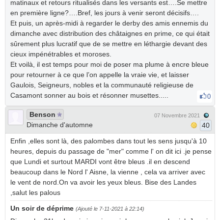
matinaux et retours ritualisés dans les versants est….Se mettre
en première ligne?….Bref, les jours à venir seront décisifs….
Et puis, un après-midi à regarder le derby des amis ennemis du
dimanche avec distribution des châtaignes en prime, ce qui était
sûrement plus lucratif que de se mettre en léthargie devant des
cieux impénétrables et moroses.
Et voilà, il est temps pour moi de poser ma plume à encre bleue
pour retourner à ce que l’on appelle la vraie vie, et laisser
Gaulois, Seigneurs, nobles et la communauté religieuse de
Casamont sonner au bois et résonner musettes.....
0
Benson
07 Novembre 2021
Dimanche d'automne
40
Enfin ,elles sont là, des palombes dans tout les sens jusqu'à 10
heures, depuis du passage de "mer" comme l' on dit ici .je pense
que Lundi et surtout MARDI vont être bleus .il en descend
beaucoup dans le Nord l' Aisne, la vienne , cela va arriver avec
le vent de nord.On va avoir les yeux bleus. Bise des Landes
,salut les palous
Un soir de déprime
(Ajouté le 7-11-2021 à 22:14)