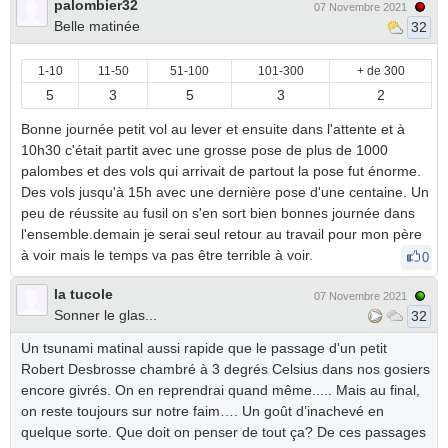
palombier32
07 Novembre 2021
Belle matinée
32
1-10
11-50
51-100
101-300
+ de 300
5
3
5
3
2
Bonne journée petit vol au lever et ensuite dans l'attente et à
10h30 c'était partit avec une grosse pose de plus de 1000
palombes et des vols qui arrivait de partout la pose fut énorme.
Des vols jusqu'à 15h avec une dernière pose d'une centaine. Un
peu de réussite au fusil on s'en sort bien bonnes journée dans
l'ensemble.demain je serai seul retour au travail pour mon père
à voir mais le temps va pas être terrible à voir.
0
la tucole
07 Novembre 2021
Sonner le glas...
32
Un tsunami matinal aussi rapide que le passage d'un petit
Robert Desbrosse chambré à 3 degrés Celsius dans nos gosiers
encore givrés. On en reprendrai quand même..... Mais au final,
on reste toujours sur notre faim…. Un goût d’inachevé en
quelque sorte. Que doit on penser de tout ça? De ces passages