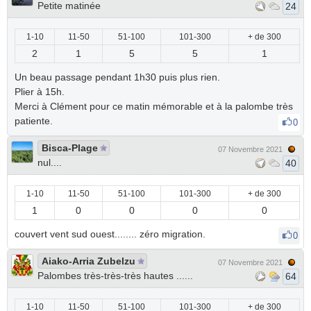
Petite matinée
24
1-10
11-50
51-100
101-300
+ de 300
2
1
5
5
1
Un beau passage pendant 1h30 puis plus rien.
Plier à 15h.
Merci à Clément pour ce matin mémorable et à la palombe très
patiente.
0
Bisca-Plage
07 Novembre 2021
nul....
40
1-10
11-50
51-100
101-300
+ de 300
1
0
0
0
0
couvert vent sud ouest........ zéro migration.
0
Aiako-Arria Zubelzu
07 Novembre 2021
Palombes très-très-très hautes ......
64
1-10
11-50
51-100
101-300
+ de 300