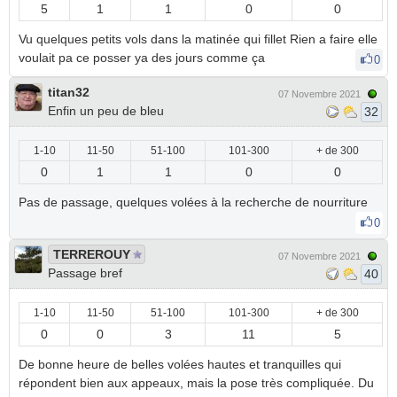
5
1
1
0
0
Vu quelques petits vols dans la matinée qui fillet Rien a faire elle
voulait pa ce posser ya des jours comme ça
0
titan32
07 Novembre 2021
Enfin un peu de bleu
32
1-10
11-50
51-100
101-300
+ de 300
0
1
1
0
0
Pas de passage, quelques volées à la recherche de nourriture
0
TERREROUY
07 Novembre 2021
Passage bref
40
1-10
11-50
51-100
101-300
+ de 300
0
0
3
11
5
De bonne heure de belles volées hautes et tranquilles qui
répondent bien aux appeaux, mais la pose très compliquée. Du