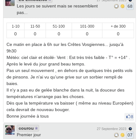
27 Septembre 2023
Les jours se suivent mais se ressemblent
68
pas...
1-10
11-50
51-100
101-300
+ de 300
0
0
0
0
0
Ce matin en place à 6h sur les Crêtes Vosgiennes... jusqu'à
9h30
Météo: ciel clair et étoilé- Vent : Est très très faible - T° = +14° .
Après le levé du jour grand beau temps.
Pas un seul mouvement , en dehors de quelques très petits vols
de pinsons. Je n'ai vu qu'une grive sur un sorbier rempli de
baies.
Il n'y a pas eu de gelée blanche dans la nuit, la douceur des
températures n'arrange pas les choses.
Dès que la température va baisser ( même au niveau Européen)
cela devrait de nouveau bouger.
Bonne journée à tous
8
courou
27 Septembre 2023
Premier jour
07