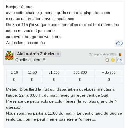
Bonjour à tous,
avec cette chaleur je pense qu'ils sont à la plage tous ces
oiseaux qu'on attend avec impatience.
De 8h à 11h j'ai vu quelques hirondelles et c'est tout même les
cépes ne veulent pas sortir.
ça devrait bouger ce week end.
A plus les passionnés.
0
Aiako-Arria Zubelzu
27 Septembre 2023
Quelle chaleur !!
64
1-10
11-50
51-100
101-300
+ de 300
0
0
0
0
0
Météo: Brouillard la nuit qui disparaît en quelques minutes à
l'aube. 22º à 8:00 H. du matin avec un léger vent de Sud.
Présence de petits vols de colombines (le vol plus grand de 4
oiseaux).
Nous sommes partis à 11:00 du matin. Le vent chaud du Sud se
renforce... on ne peut même pas être à l'ombre....