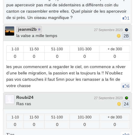
pue apercevoir pas mal de sédentaires a différents coin du
canton ce rassembler entre elles. Quel plaisir de les apercevoir
de si près. Un oiseau magnifique ?
1
jeanmi2b
27 Septembre 2023
la valse a mille temps
2B
1-10
11-50
51-100
101-300
+ de 300
0
0
0
0
0
les yeux commencent a regarder le ciel, on commence a rêver
d'une belle migration, la passion est la toujours la !! N'oubliez
pas vos cartouches il faut 5mn pour les ramasser a la fin de
votre chasse
6
Roubi24
27 Septembre 2023
Ras ras
24
1-10
11-50
51-100
101-300
+ de 300
0
0
0
0
0
T’as