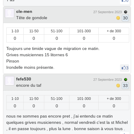
0
cle-men
27 Septembre 2023
Tête de gondole
30
1-10
11-50
51-100
101-300
+ de 300
0
0
0
0
0
Toujours une timide vague de migration ce matin.
Grives musiciennes 15 litornes 6
Pinson
Irondelle moins présente.
3
fefe530
27 Septembre 2023
encore du taf
33
1-10
11-50
51-100
101-300
+ de 300
0
0
0
0
0
nous ne sommes pas encore pret , j'ai entendu ce matin
quelques grives musiciennes , normal vendredi c'est la st Michel
, il en passe toujours , plus la lune . bonne saison à vous tous .