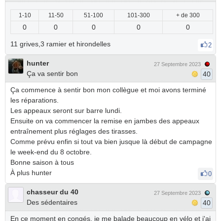
1-10
11-50
51-100
101-300
+ de 300
0
0
0
0
0
11 grives,3 ramier et hirondelles
2
hunter
27 Septembre 2023
Ça va sentir bon
40
Ça commence à sentir bon mon collègue et moi avons terminé
les réparations.
Les appeaux seront sur barre lundi.
Ensuite on va commencer la remise en jambes des appeaux
entraînement plus réglages des tirasses.
Comme prévu enfin si tout va bien jusque là début de campagne
le week-end du 8 octobre.
Bonne saison à tous
À plus hunter
0
chasseur du 40
27 Septembre 2023
Des sédentaires
40
En ce moment en congés, je me balade beaucoup en vélo et j'ai