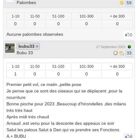
Palombes
59
1-10
11-50
51-100
101-300
+ de 300
0
0
0
0
0
Aucune palombes observées
0
bubu33
27 Septembre 2023
Bubu 33
33
1-10
11-50
51-100
101-300
+ de 300
1
0
0
0
0
Premier petit vol, ce matin ,petite pose
Je pense que ce sont des oiseaux qui se déplacent ,pour la
nourriture
Bonne pioche pour 2023 ,Beaucoup d'hirondelles ,des milans
très très haut
Après midi très chaud
Arnaud ,est venu pour la descente des appeaux ce soir
Salut les palous Salut à Dan qui va prendre ses Fonctions
A.+ BUBU
8