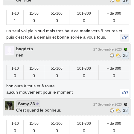
ciel vide
39
1-10
11-50
51-100
101-300
+ de 300
1
0
0
0
0
un seul vol plein sud mais tres haut ce matin vers 9 heures et
puis c'est tout.à demain et bonne soirée à vous tous.
9
bagdets
27 Septembre 2023
rien
25
1-10
11-50
51-100
101-300
+ de 300
0
0
0
0
0
bonjours à tous et à toute
aucun mouvement pour le moment
7
Samy 33
27 Septembre 2023
C'est quand le bonheur.
33
1-10
11-50
51-100
101-300
+ de 300
0
0
0
0
0