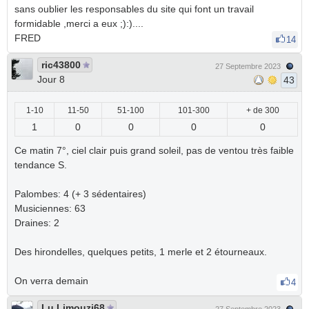
sans oublier les responsables du site qui font un travail
formidable ,merci a eux ;):)....
FRED
14
ric43800
27 Septembre 2023
Jour 8
43
1-10
11-50
51-100
101-300
+ de 300
1
0
0
0
0
Ce matin 7°, ciel clair puis grand soleil, pas de ventou très faible
tendance S.
Palombes: 4 (+ 3 sédentaires)
Musiciennes: 63
Draines: 2
Des hirondelles, quelques petits, 1 merle et 2 étourneaux.
On verra demain
4
Lu Limouzi68