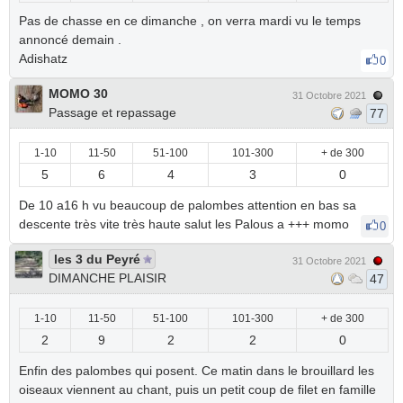
Pas de chasse en ce dimanche , on verra mardi vu le temps
annoncé demain .
Adishatz
0
MOMO 30
31 Octobre 2021
Passage et repassage
77
1-10
11-50
51-100
101-300
+ de 300
5
6
4
3
0
De 10 a16 h vu beaucoup de palombes attention en bas sa
descente très vite très haute salut les Palous a +++ momo
0
les 3 du Peyré
31 Octobre 2021
DIMANCHE PLAISIR
47
1-10
11-50
51-100
101-300
+ de 300
2
9
2
2
0
Enfin des palombes qui posent. Ce matin dans le brouillard les
oiseaux viennent au chant, puis un petit coup de filet en famille