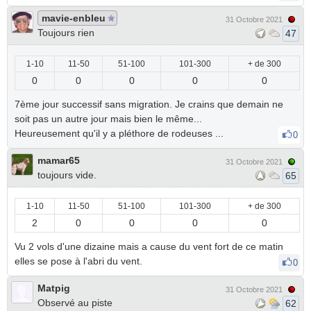
mavie-enbleu
31 Octobre 2021
Toujours rien
47
1-10
11-50
51-100
101-300
+ de 300
0
0
0
0
0
7ème jour successif sans migration. Je crains que demain ne
soit pas un autre jour mais bien le même...
Heureusement qu'il y a pléthore de rodeuses ...
0
mamar65
31 Octobre 2021
toujours vide.
65
1-10
11-50
51-100
101-300
+ de 300
2
0
0
0
0
Vu 2 vols d'une dizaine mais a cause du vent fort de ce matin
elles se pose à l'abri du vent.
0
Matpig
31 Octobre 2021
Observé au piste
62