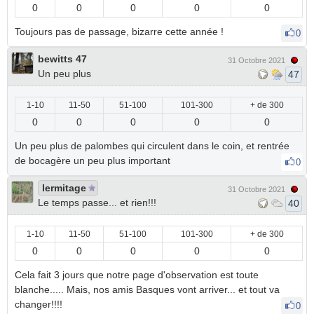
0
0
0
0
0
Toujours pas de passage, bizarre cette année !
0
bewitts 47
31 Octobre 2021
Un peu plus
47
1-10
11-50
51-100
101-300
+ de 300
0
0
0
0
0
Un peu plus de palombes qui circulent dans le coin, et rentrée
de bocagère un peu plus important
0
lermitage
31 Octobre 2021
Le temps passe... et rien!!!
40
1-10
11-50
51-100
101-300
+ de 300
0
0
0
0
0
Cela fait 3 jours que notre page d'observation est toute
blanche..... Mais, nos amis Basques vont arriver... et tout va
changer!!!!
0