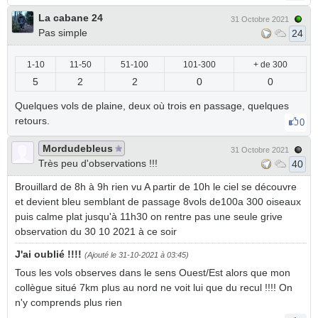
La cabane 24
31 Octobre 2021
Pas simple
24
1-10
11-50
51-100
101-300
+ de 300
5
2
2
0
0
Quelques vols de plaine, deux où trois en passage, quelques
retours.
0
Mordudebleus
31 Octobre 2021
Très peu d'observations !!!
40
Brouillard de 8h à 9h rien vu A partir de 10h le ciel se découvre
et devient bleu semblant de passage 8vols de100a 300 oiseaux
puis calme plat jusqu'à 11h30 on rentre pas une seule grive
observation du 30 10 2021 à ce soir
J'ai oublié !!!!
(Ajouté le 31-10-2021 à 03:45)
Tous les vols observes dans le sens Ouest/Est alors que mon
collègue situé 7km plus au nord ne voit lui que du recul !!!! On
n'y comprends plus rien