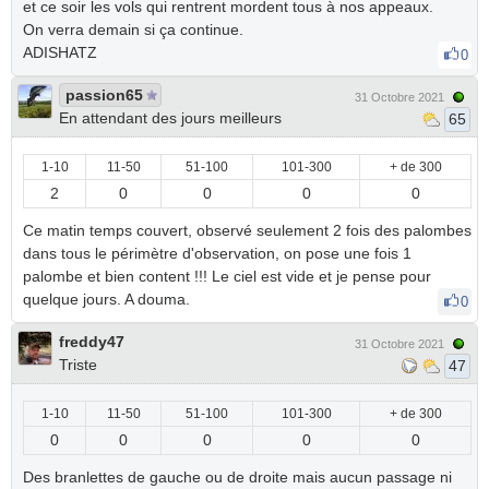
et ce soir les vols qui rentrent mordent tous à nos appeaux.
On verra demain si ça continue.
ADISHATZ
0
passion65
31 Octobre 2021
En attendant des jours meilleurs
65
1-10
11-50
51-100
101-300
+ de 300
2
0
0
0
0
Ce matin temps couvert, observé seulement 2 fois des palombes
dans tous le périmètre d'observation, on pose une fois 1
palombe et bien content !!! Le ciel est vide et je pense pour
quelque jours. A douma.
0
freddy47
31 Octobre 2021
Triste
47
1-10
11-50
51-100
101-300
+ de 300
0
0
0
0
0
Des branlettes de gauche ou de droite mais aucun passage ni