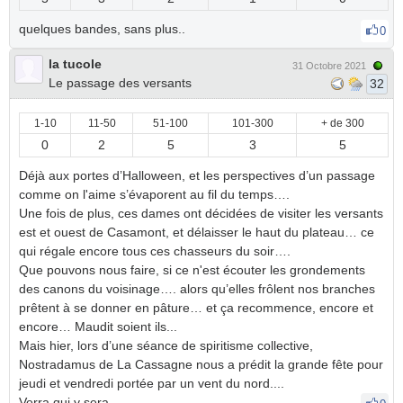
quelques bandes, sans plus..
0
la tucole
31 Octobre 2021
Le passage des versants
32
1-10
11-50
51-100
101-300
+ de 300
0
2
5
3
5
Déjà aux portes d’Halloween, et les perspectives d’un passage
comme on l'aime s’évaporent au fil du temps….
Une fois de plus, ces dames ont décidées de visiter les versants
est et ouest de Casamont, et délaisser le haut du plateau… ce
qui régale encore tous ces chasseurs du soir….
Que pouvons nous faire, si ce n'est écouter les grondements
des canons du voisinage…. alors qu’elles frôlent nos branches
prêtent à se donner en pâture… et ça recommence, encore et
encore… Maudit soient ils...
Mais hier, lors d’une séance de spiritisme collective,
Nostradamus de La Cassagne nous a prédit la grande fête pour
jeudi et vendredi portée par un vent du nord....
Verra qui y sera.