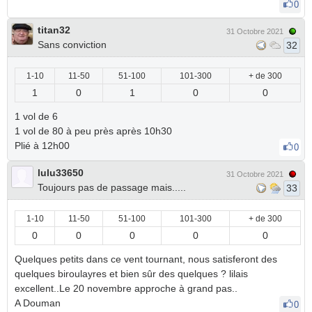
0
titan32
31 Octobre 2021
Sans conviction
32
1-10
11-50
51-100
101-300
+ de 300
1
0
1
0
0
1 vol de 6
1 vol de 80 à peu près après 10h30
Plié à 12h00
0
lulu33650
31 Octobre 2021
Toujours pas de passage mais.....
33
1-10
11-50
51-100
101-300
+ de 300
0
0
0
0
0
Quelques petits dans ce vent tournant, nous satisferont des
quelques biroulayres et bien sûr des quelques ? lilais
excellent..Le 20 novembre approche à grand pas..
A Douman
0