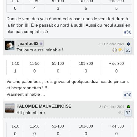
1-10
11-50
51-100
101-300
+ de 300
0
4
3
6
5
Dans le vent des vols énormes brasser dans le vent fort dure à
la finition !!!! Elle passait du nord à sud!!! Aussi du recul aussi en
plus pas comptabilisé
0
jeanluc63
31 Octobre 2021
Toujours aussi minable !
63
1-10
11-50
51-100
101-300
+ de 300
1
0
0
0
0
Vu cinq palombes , trois grives et quelques dizaines de pinsons
et bergeronnettes !!!!
Vraiment minable ...
0
PALOMBE MAUVEZINOISE
31 Octobre 2021
Rtt palombiere
32
1-10
11-50
51-100
101-300
+ de 300
0
0
0
0
0