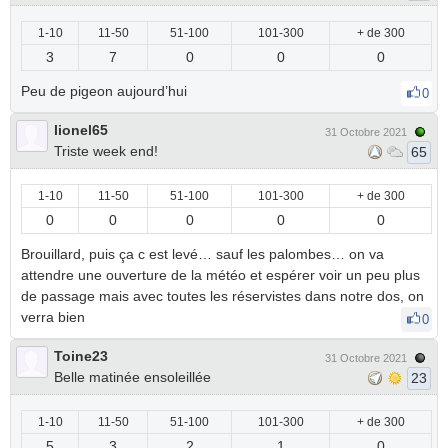
1-10
11-50
51-100
101-300
+ de 300
3
7
0
0
0
Peu de pigeon aujourd’hui
0
lionel65
31 Octobre 2021
Triste week end!
65
1-10
11-50
51-100
101-300
+ de 300
0
0
0
0
0
Brouillard, puis ça c est levé… sauf les palombes… on va
attendre une ouverture de la météo et espérer voir un peu plus
de passage mais avec toutes les réservistes dans notre dos, on
verra bien
0
Toine23
31 Octobre 2021
Belle matinée ensoleillée
23
1-10
11-50
51-100
101-300
+ de 300
5
3
2
1
0