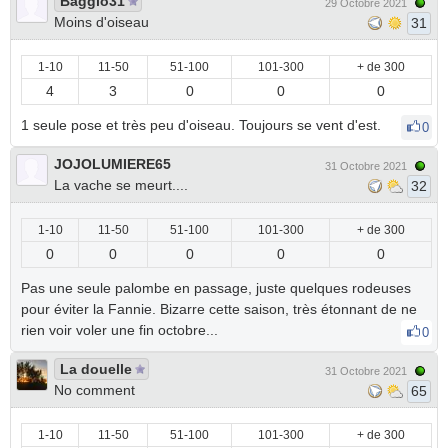
Baggio31
29 Octobre 2021
Moins d'oiseau
31
1-10
11-50
51-100
101-300
+ de 300
4
3
0
0
0
1 seule pose et très peu d'oiseau. Toujours se vent d'est.
0
JOJOLUMIERE65
31 Octobre 2021
La vache se meurt....
32
1-10
11-50
51-100
101-300
+ de 300
0
0
0
0
0
Pas une seule palombe en passage, juste quelques rodeuses
pour éviter la Fannie. Bizarre cette saison, très étonnant de ne
rien voir voler une fin octobre...
0
La douelle
31 Octobre 2021
No comment
65
1-10
11-50
51-100
101-300
+ de 300