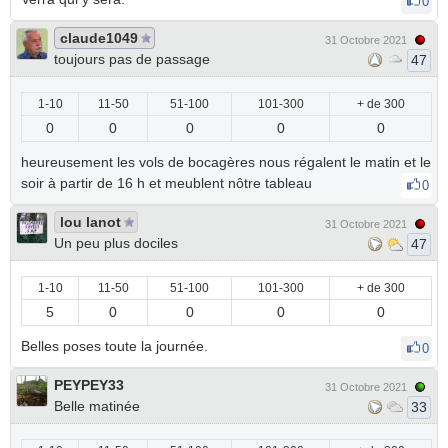
0
claude1049
31 Octobre 2021
toujours pas de passage
47
1-10
11-50
51-100
101-300
+ de 300
0
0
0
0
0
heureusement les vols de bocagères nous régalent le matin et le
soir à partir de 16 h et meublent nôtre tableau
0
lou lanot
31 Octobre 2021
Un peu plus dociles
47
1-10
11-50
51-100
101-300
+ de 300
5
0
0
0
0
Belles poses toute la journée.
0
PEYPEY33
31 Octobre 2021
Belle matinée
33