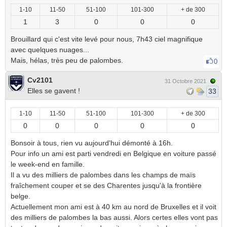
1-10
11-50
51-100
101-300
+ de 300
1
3
0
0
0
Brouillard qui c'est vite levé pour nous, 7h43 ciel magnifique
avec quelques nuages...
Mais, hélas, très peu de palombes.
0
Cv2101
31 Octobre 2021
Elles se gavent !
33
1-10
11-50
51-100
101-300
+ de 300
0
0
0
0
0
Bonsoir à tous, rien vu aujourd'hui démonté à 16h.
Pour info un ami est parti vendredi en Belgique en voiture passé
le week-end en famille.
Il a vu des milliers de palombes dans les champs de maïs
fraîchement couper et se des Charentes jusqu'à la frontière
belge.
Actuellement mon ami est à 40 km au nord de Bruxelles et il voit
des milliers de palombes la bas aussi. Alors certes elles vont pas