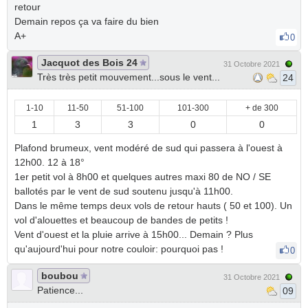
retour
Demain repos ça va faire du bien
A+
0
Jacquot des Bois 24
31 Octobre 2021
Très très petit mouvement...sous le vent...
24
1-10
11-50
51-100
101-300
+ de 300
1
3
3
0
0
Plafond brumeux, vent modéré de sud qui passera à l'ouest à
12h00. 12 à 18°
1er petit vol à 8h00 et quelques autres maxi 80 de NO / SE
ballotés par le vent de sud soutenu jusqu'à 11h00.
Dans le même temps deux vols de retour hauts ( 50 et 100). Un
vol d'alouettes et beaucoup de bandes de petits !
Vent d'ouest et la pluie arrive à 15h00... Demain ? Plus
qu'aujourd'hui pour notre couloir: pourquoi pas !
0
boubou
31 Octobre 2021
Patience...
09