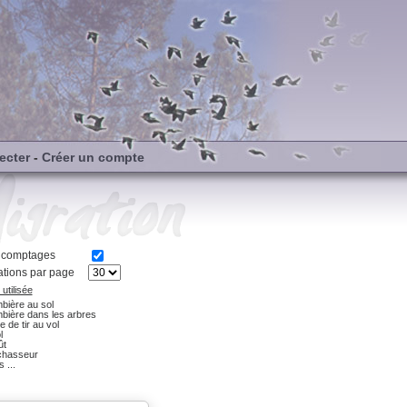
ecter
-
Créer un compte
s comptages
tions par page
utilisée
bière au sol
bière dans les arbres
e de tir au vol
l
ût
chasseur
 ...