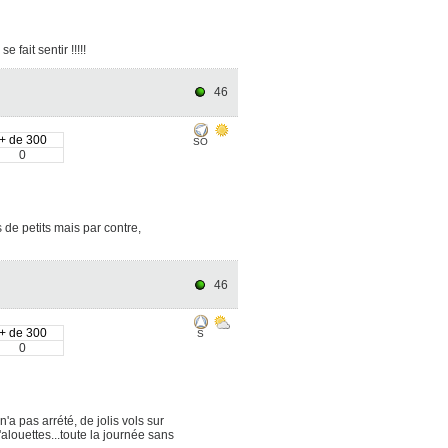
 fait sentir !!!!!
46
+ de 300
SO
0
 de petits mais par contre,
46
+ de 300
S
0
pas arrété, de jolis vols sur
alouettes...toute la journée sans