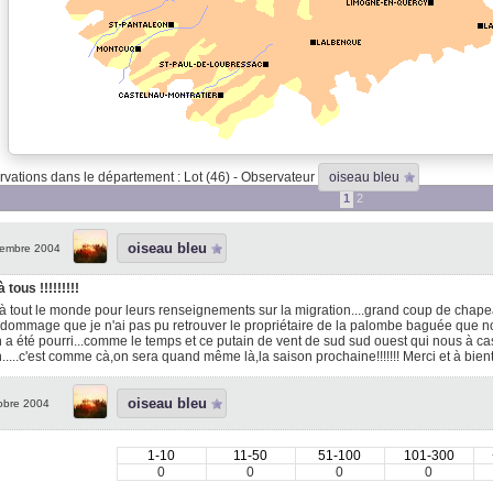
vations dans le département : Lot (46) - Observateur
oiseau bleu
1
2
oiseau bleu
embre 2004
 tous !!!!!!!!!
à tout le monde pour leurs renseignements sur la migration....grand coup de chapea
...dommage que je n'ai pas pu retrouver le propriétaire de la palombe baguée que no
 a été pourri...comme le temps et ce putain de vent de sud sud ouest qui nous à casse
.....c'est comme cà,on sera quand même là,la saison prochaine!!!!!!! Merci et à bientô
oiseau bleu
obre 2004
1-10
11-50
51-100
101-300
0
0
0
0