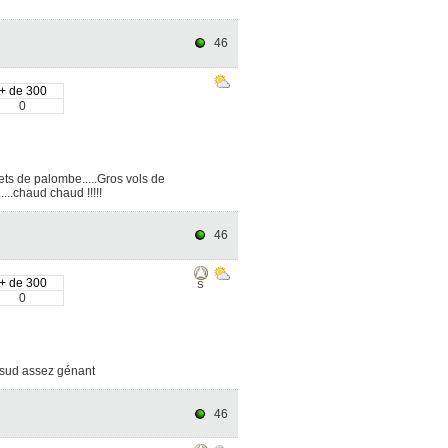
46
+ de 300
0
ts de palombe.....Gros vols de
...chaud chaud !!!!!
46
+ de 300
S
0
e sud assez génant
46