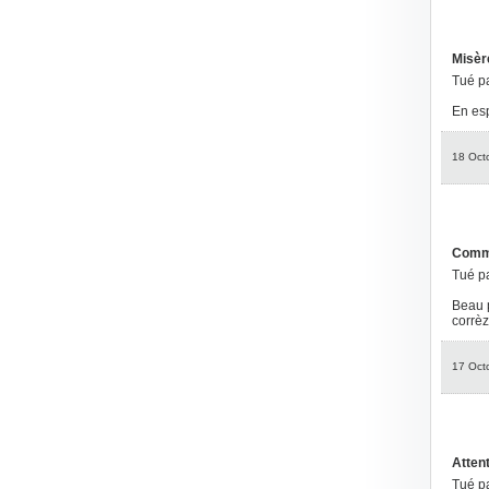
Misère
Tué p
En esp
18 Oct
Comme 
Tué p
Beau p
corrèz
17 Oct
Attent
Tué p