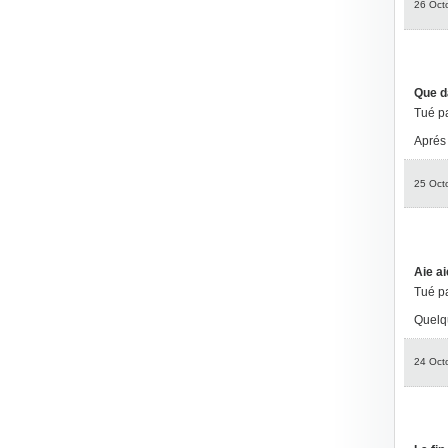
26 Oct
Que da
Tué p
Aprés 
25 Oct
Aie aie
Tué p
Quelqu
24 Oct