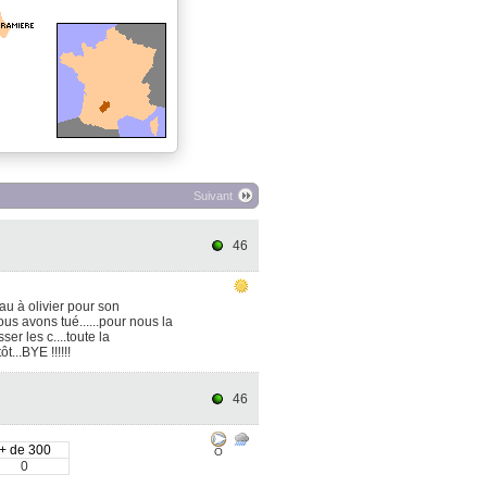
Suivant
46
u à olivier pour son
us avons tué......pour nous la
r les c....toute la
t...BYE !!!!!!
46
+ de 300
O
0