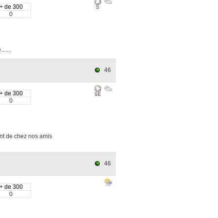
+ de 300
S
0
.....
46
+ de 300
SE
0
ent de chez nos amis
46
+ de 300
0