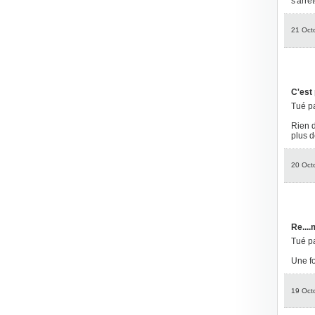
s'arré
21 Oct
C'est 
Tué p
Rien d
plus d
20 Oct
Re....
Tué p
Une fo
19 Oct