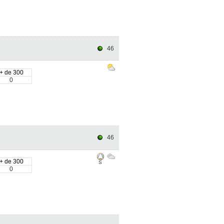
46
+ de 300
0
46
+ de 300
S
0