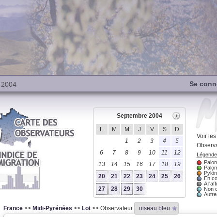
Se conn
 2004
Septembre 2004
L
M
M
J
V
S
D
Voir le
1
2
3
4
5
Observa
6
7
8
9
10
11
12
Légende 
Palom
13
14
15
16
17
18
19
Palom
Pylôn
20
21
22
23
24
25
26
En co
A l'aff
27
28
29
30
Non 
Autres
France
>>
Midi-Pyrénées
>>
Lot
>> Observateur
oiseau bleu