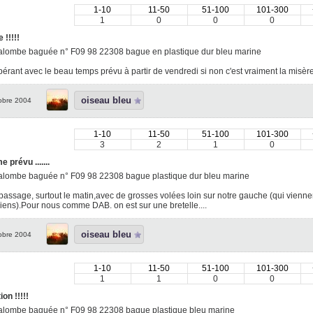
1-10
11-50
51-100
101-300
1
0
0
0
 !!!!!
alombe baguée n° F09 98 22308 bague en plastique dur bleu marine
érant avec le beau temps prévu à partir de vendredi si non c'est vraiment la misère..
oiseau bleu
obre 2004
1-10
11-50
51-100
101-300
3
2
1
0
prévu .......
alombe baguée n° F09 98 22308 bague plastique dur bleu marine
assage, surtout le matin,avec de grosses volées loin sur notre gauche (qui vienn
iens).Pour nous comme DAB. on est sur une bretelle....
oiseau bleu
obre 2004
1-10
11-50
51-100
101-300
1
1
0
0
ion !!!!!
alombe baguée n° F09 98 22308 bague plastique bleu marine