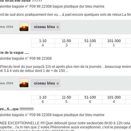
 se ferait elle sentir ?????
alombe baguée n° F09 98 22308 bague plastique dur bleu marine
ent de sud donc pratiquement rien vu.....à part encore quelques vols de retour.La fin se
oiseau bleu
obre 2004
1-10
11-50
51-100
101-300
4
3
2
1
te de la vague .....
alombe baguée n° F09 98 22308
d'hier,du levé du jour jusqu'à 11h et aprés plus rien de la journée....beaucoup moins
é 3 à 4 vols de retour dont 1 de + de 150....
oiseau bleu
obre 2004
1-10
11-50
51-100
101-300
6
5
6
4
i....fi....que !!!!!!!!!!!!
alombe baguée n° F09 98 22308 bague plastique dur bleu marine
E EXCEPTIONNELLE !!!!! Quel déboulé (pour notre secteur)de 8h30 à 12h cela n'a 
uperbe....l'a.m rien que 2 volée.Phénomène aussi exceptionnel, c'est le passage d'