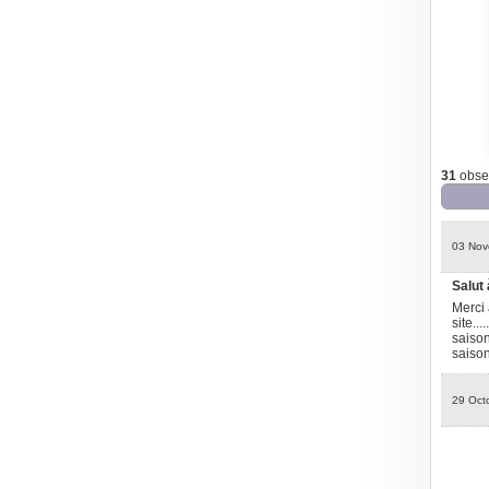
31
obser
03 Nov
Salut à
Merci 
site..
saison
saison
29 Oct