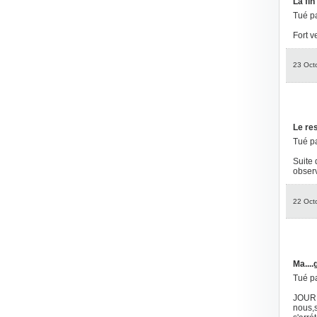
La fin
Tué p
Fort v
23 Oct
Le res
Tué p
Suite 
observ
22 Oct
Ma....gn
Tué p
JOURNE
nous,s