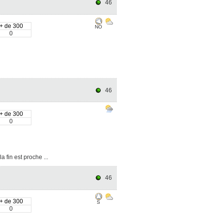
46
+ de 300
NO
0
46
+ de 300
0
 fin est proche ...
46
+ de 300
S
0