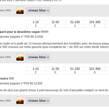
té,les vols 1 derrière l'autre !! DU JAMAIS VU !!!!
oiseau bleu
obre 2004
1-10
11-50
51-100
101-300
2
2
1
2
parti pour la deuxième vague !!!!!!!!
alombe baguée n° F09 98 22308
u matin et à partir de 13 heures déclanchement des hostilités avec de beaux paque
e 500 oiseaux sur notre gauche (pas compté)et de + de 300 sur notre droite (idem)..
oiseau bleu
obre 2004
1-10
11-50
51-100
101-300
2
0
0
0
misère !!!!!
alombe baguée n°F09 98 22308
is de plus pas grand chose à part beaucoup de vols d'alouettes malgré ce vent d
oiseau bleu
obre 2004