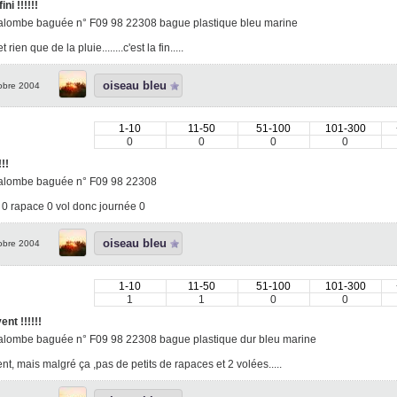
ini !!!!!!
alombe baguée n° F09 98 22308 bague plastique bleu marine
t rien que de la pluie........c'est la fin.....
oiseau bleu
obre 2004
1-10
11-50
51-100
101-300
0
0
0
0
!!
alombe baguée n° F09 98 22308
t 0 rapace 0 vol donc journée 0
oiseau bleu
obre 2004
1-10
11-50
51-100
101-300
1
1
0
0
ent !!!!!!
alombe baguée n° F09 98 22308 bague plastique dur bleu marine
ent, mais malgré ça ,pas de petits de rapaces et 2 volées.....