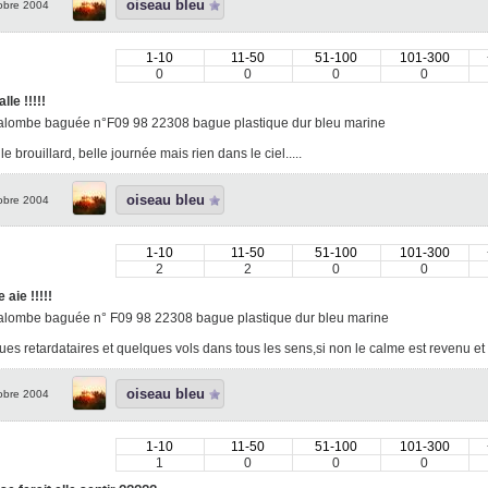
oiseau bleu
obre 2004
1-10
11-50
51-100
101-300
0
0
0
0
lle !!!!!
alombe baguée n°F09 98 22308 bague plastique dur bleu marine
le brouillard, belle journée mais rien dans le ciel.....
oiseau bleu
obre 2004
1-10
11-50
51-100
101-300
2
2
0
0
 aie !!!!!
alombe baguée n° F09 98 22308 bague plastique dur bleu marine
es retardataires et quelques vols dans tous les sens,si non le calme est revenu et la
oiseau bleu
obre 2004
1-10
11-50
51-100
101-300
1
0
0
0