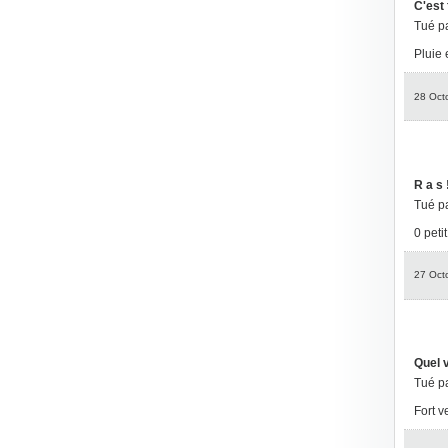
C'est f
Tué p
Pluie e
28 Oct
R a s !
Tué p
0 peti
27 Oct
Quel v
Tué p
Fort v