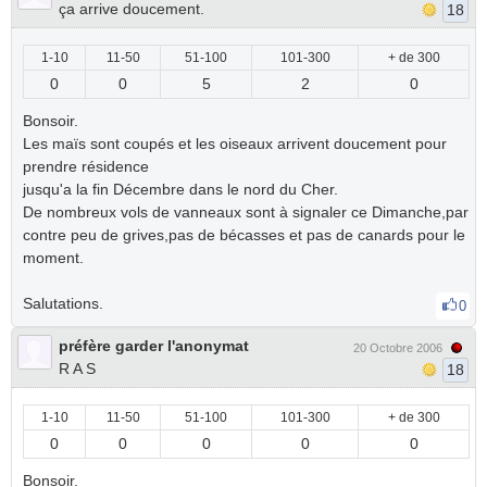
ça arrive doucement.
18
1-10
11-50
51-100
101-300
+ de 300
0
0
5
2
0
Bonsoir.
Les maïs sont coupés et les oiseaux arrivent doucement pour
prendre résidence
jusqu'a la fin Décembre dans le nord du Cher.
De nombreux vols de vanneaux sont à signaler ce Dimanche,par
contre peu de grives,pas de bécasses et pas de canards pour le
moment.
Salutations.
0
préfère garder l'anonymat
20 Octobre 2006
R A S
18
1-10
11-50
51-100
101-300
+ de 300
0
0
0
0
0
Bonsoir.