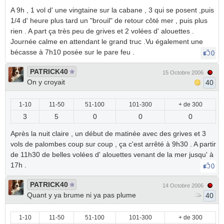
A 9h , 1 vol d' une vingtaine sur la cabane , 3 qui se posent ,puis
1/4 d' heure plus tard un "brouil" de retour côté mer , puis plus
rien . A part ça très peu de grives et 2 volées d' alouettes .
Journée calme en attendant le grand truc .Vu également une
bécasse à 7h10 posée sur le pare feu .
0
PATRICK40
15 Octobre 2006
On y croyait
40
1-10
11-50
51-100
101-300
+ de 300
3
5
0
0
0
Après la nuit claire , un début de matinée avec des grives et 3
vols de palombes coup sur coup , ça c'est arrêté à 9h30 . A partir
de 11h30 de belles volées d' alouettes venant de la mer jusqu' à
17h .
0
PATRICK40
14 Octobre 2006
Quant y ya brume ni ya pas plume
40
1-10
11-50
51-100
101-300
+ de 300