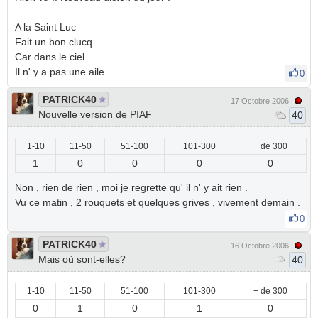
A la Saint Luc
Fait un bon clucq
Car dans le ciel
Il n' y a pas une aile
0
PATRICK40
17 Octobre 2006
Nouvelle version de PIAF
40
1-10
11-50
51-100
101-300
+ de 300
1
0
0
0
0
Non , rien de rien , moi je regrette qu' il n' y ait rien .
Vu ce matin , 2 rouquets et quelques grives , vivement demain .
0
PATRICK40
16 Octobre 2006
Mais où sont-elles?
40
1-10
11-50
51-100
101-300
+ de 300
0
1
0
1
0