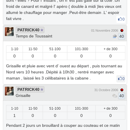
sont - elles ? Pour l' instant , on n' est pas gâté sur la côte .Un
froid de canard et malgré l' apéro ( double à midi )les vieux ont
allumé le chauffage pour manger .Peut-être demain .L' espoir
fait vivre .
0
PATRICK40
01 Novembre 2006
Temps de Toussaint
40
1-10
11-50
51-100
101-300
+ de 300
0
0
0
0
0
Grisaille et pluie avec vent d' ouest au départ , puis tournant au
Nord vers 10 heures .Dépité à 10h30 , rentré manger avec
maman , laissé les 3 célibataires à la cabane .
0
PATRICK40
31 Octobre 2006
Grisaille
40
1-10
11-50
51-100
101-300
+ de 300
1
0
0
0
0
Pendant 2 jours un brouillard à couper au couteau et ce matin