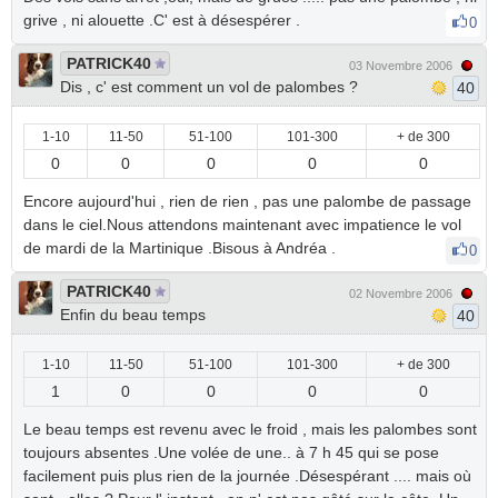
grive , ni alouette .C' est à désespérer .
0
PATRICK40
03 Novembre 2006
Dis , c' est comment un vol de palombes ?
40
1-10
11-50
51-100
101-300
+ de 300
0
0
0
0
0
Encore aujourd'hui , rien de rien , pas une palombe de passage
dans le ciel.Nous attendons maintenant avec impatience le vol
de mardi de la Martinique .Bisous à Andréa .
0
PATRICK40
02 Novembre 2006
Enfin du beau temps
40
1-10
11-50
51-100
101-300
+ de 300
1
0
0
0
0
Le beau temps est revenu avec le froid , mais les palombes sont
toujours absentes .Une volée de une.. à 7 h 45 qui se pose
facilement puis plus rien de la journée .Désespérant .... mais où