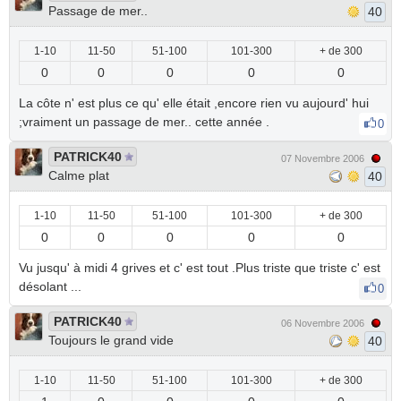
Passage de mer..
40
1-10
11-50
51-100
101-300
+ de 300
0
0
0
0
0
La côte n' est plus ce qu' elle était ,encore rien vu aujourd' hui
;vraiment un passage de mer.. cette année .
0
PATRICK40
07 Novembre 2006
Calme plat
40
1-10
11-50
51-100
101-300
+ de 300
0
0
0
0
0
Vu jusqu' à midi 4 grives et c' est tout .Plus triste que triste c' est
désolant ...
0
PATRICK40
06 Novembre 2006
Toujours le grand vide
40
1-10
11-50
51-100
101-300
+ de 300