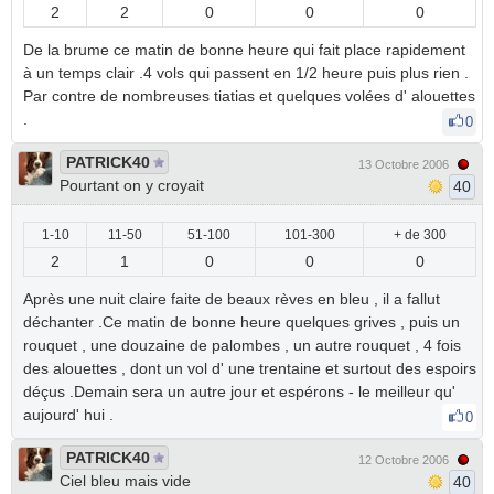
2
2
0
0
0
De la brume ce matin de bonne heure qui fait place rapidement
à un temps clair .4 vols qui passent en 1/2 heure puis plus rien .
Par contre de nombreuses tiatias et quelques volées d' alouettes
.
0
PATRICK40
13 Octobre 2006
Pourtant on y croyait
40
1-10
11-50
51-100
101-300
+ de 300
2
1
0
0
0
Après une nuit claire faite de beaux rèves en bleu , il a fallut
déchanter .Ce matin de bonne heure quelques grives , puis un
rouquet , une douzaine de palombes , un autre rouquet , 4 fois
des alouettes , dont un vol d' une trentaine et surtout des espoirs
déçus .Demain sera un autre jour et espérons - le meilleur qu'
aujourd' hui .
0
PATRICK40
12 Octobre 2006
Ciel bleu mais vide
40