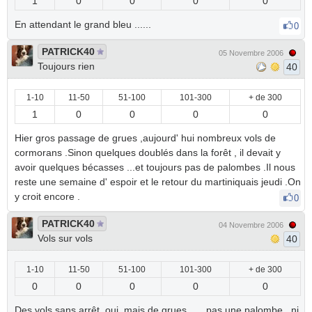
1
0
0
0
0
En attendant le grand bleu ......
0
PATRICK40
05 Novembre 2006
Toujours rien
40
1-10
11-50
51-100
101-300
+ de 300
1
0
0
0
0
Hier gros passage de grues ,aujourd' hui nombreux vols de
cormorans .Sinon quelques doublés dans la forêt , il devait y
avoir quelques bécasses ...et toujours pas de palombes .Il nous
reste une semaine d' espoir et le retour du martiniquais jeudi .On
y croit encore .
0
PATRICK40
04 Novembre 2006
Vols sur vols
40
1-10
11-50
51-100
101-300
+ de 300
0
0
0
0
0
Des vols sans arrêt ,oui, mais de grues ..... pas une palombe , ni