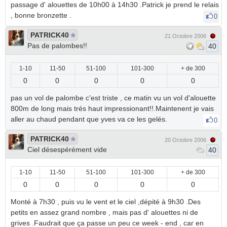
passage d' alouettes de 10h00 à 14h30 .Patrick je prend le relais
, bonne bronzette .
0
PATRICK40
21 Octobre 2006
Pas de palombes!!
40
1-10
11-50
51-100
101-300
+ de 300
0
0
0
0
0
pas un vol de palombe c'est triste , ce matin vu un vol d'alouette
800m de long mais trés haut impressionant!!.Maintenent je vais
aller au chaud pendant que yves va ce les gelés.
0
PATRICK40
20 Octobre 2006
Ciel désespérément vide
40
1-10
11-50
51-100
101-300
+ de 300
0
0
0
0
0
Monté à 7h30 , puis vu le vent et le ciel ,dépité à 9h30 .Des
petits en assez grand nombre , mais pas d' alouettes ni de
grives .Faudrait que ça passe un peu ce week - end , car en