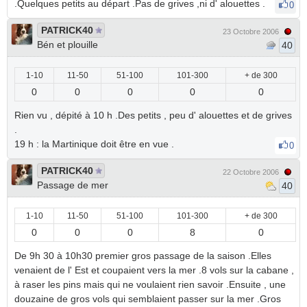
.Quelques petits au départ .Pas de grives ,ni d' alouettes .
0
PATRICK40
23 Octobre 2006
Bén et plouille
40
1-10
11-50
51-100
101-300
+ de 300
0
0
0
0
0
Rien vu , dépité à 10 h .Des petits , peu d' alouettes et de grives
.
19 h : la Martinique doit être en vue .
0
PATRICK40
22 Octobre 2006
Passage de mer
40
1-10
11-50
51-100
101-300
+ de 300
0
0
0
8
0
De 9h 30 à 10h30 premier gros passage de la saison .Elles
venaient de l' Est et coupaient vers la mer .8 vols sur la cabane ,
à raser les pins mais qui ne voulaient rien savoir .Ensuite , une
douzaine de gros vols qui semblaient passer sur la mer .Gros