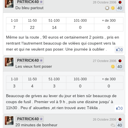
PATRICK40
28 Octobre 2006
Du bleu partout
40
1-10
11-50
51-100
101-300
+ de 300
7
22
14
0
0
Même sur la route , 90 euros et certainement 2 points , pris en
rentrant !!autrement beaucoup de volées qui coupent vers la
mer et qui ne veulent pas poser. Une journée à oublier .
0
PATRICK40
27 Octobre 2006
Les vieux font poser
40
1-10
11-50
51-100
101-300
+ de 300
3
4
3
0
0
Beaucoup de grives au lever du jour et bien sûr beaucoup de
coups de fusil . Premier vol à 9 h , puis une dizaine jusqu' à
11h30 . Peu d' alouettes ,et rien trouvé avec Tékila .
0
PATRICK40
26 Octobre 2006
20 minutes de bonheur
40