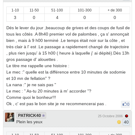
1-10
11-50
51-100
101-300
+ de 300
3
0
4
0
0
Dés le lever du jour ,beaucoup de grives et des coups de fusil de
tous les côtés .A 8h40 premier vol de palombes , ça s' annonçait
bien , mais à 9 h00 terminé .Le temps était noir sur la côte , et
très clair à l' est .Le passage a rapidement changé de trajectoire
, plus rien jusqu' à 15 h00 ( heure à laquelle j' ai dépité).Dès 13h
gros passage d' alouettes .
Le titre me rappelle une histoire :
Le mec :" quelle est la différence entre 10 minutes de sodomie
et 10 mn de fellation" ?
La nana :" je ne sais pas "
Le mec : " As-tu 20 minutes à m' accorder "?
Comme quoi le bonheur!!!
Ok , c' est pas le bon site je ne recommencerai pas .
0
PATRICK40
25 Octobre 2006
Plein les yeux
40