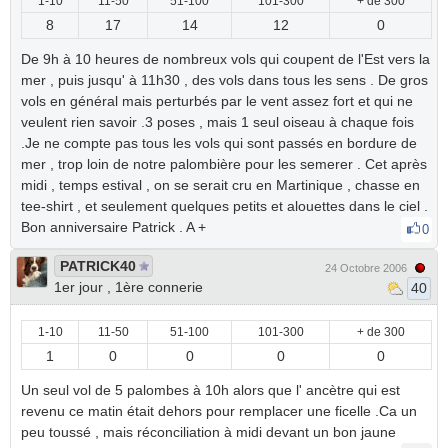
1-10
11-50
51-100
101-300
+ de 300
8
17
14
12
0
De 9h à 10 heures de nombreux vols qui coupent de l'Est vers la
mer , puis jusqu' à 11h30 , des vols dans tous les sens . De gros
vols en général mais perturbés par le vent assez fort et qui ne
veulent rien savoir .3 poses , mais 1 seul oiseau à chaque fois
.Je ne compte pas tous les vols qui sont passés en bordure de
mer , trop loin de notre palombière pour les semerer . Cet après
midi , temps estival , on se serait cru en Martinique , chasse en
tee-shirt , et seulement quelques petits et alouettes dans le ciel .
Bon anniversaire Patrick . A +
0
PATRICK40
24 Octobre 2006
1er jour , 1ère connerie
40
1-10
11-50
51-100
101-300
+ de 300
1
0
0
0
0
Un seul vol de 5 palombes à 10h alors que l' ancètre qui est
revenu ce matin était dehors pour remplacer une ficelle .Ca un
peu toussé , mais réconciliation à midi devant un bon jaune