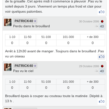
de la grisaille .Cet après midi il commence à pleuvoir .Pas vu le
soleil depuis 3 jours .Vivement un temps plus froid et clair pour
voir quelques palombes.
0
PATRICK40
30 Octobre 2006
Perdu dans le brouillard
40
1-10
11-50
51-100
101-300
+ de 300
0
0
0
0
0
Arrêt à 12h30 avant de manger .Toujours dans le brouillard .Pas
vu un oiseau
0
PATRICK40
29 Octobre 2006
Pas vu le ciel
40
1-10
11-50
51-100
101-300
+ de 300
0
0
0
0
0
Brouillard épais à couper au couteau toute la matinée .Dépité à
13 h .
0