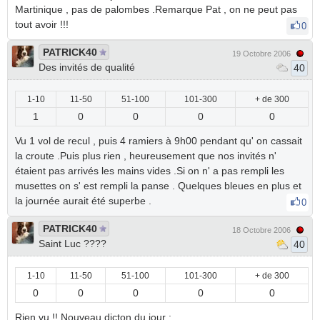
Martinique , pas de palombes .Remarque Pat , on ne peut pas
tout avoir !!!
0
PATRICK40
19 Octobre 2006
Des invités de qualité
40
1-10
11-50
51-100
101-300
+ de 300
1
0
0
0
0
Vu 1 vol de recul , puis 4 ramiers à 9h00 pendant qu' on cassait
la croute .Puis plus rien , heureusement que nos invités n'
étaient pas arrivés les mains vides .Si on n' a pas rempli les
musettes on s' est rempli la panse . Quelques bleues en plus et
la journée aurait été superbe .
0
PATRICK40
18 Octobre 2006
Saint Luc ????
40
1-10
11-50
51-100
101-300
+ de 300
0
0
0
0
0
Rien vu !! Nouveau dicton du jour :