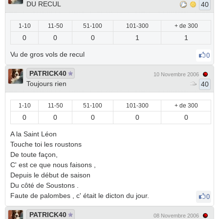
DU RECUL
40
1-10
11-50
51-100
101-300
+ de 300
0
0
0
1
1
Vu de gros vols de recul
0
PATRICK40
10 Novembre 2006
Toujours rien
40
1-10
11-50
51-100
101-300
+ de 300
0
0
0
0
0
A la Saint Léon
Touche toi les roustons
De toute façon,
C' est ce que nous faisons ,
Depuis le début de saison
Du côté de Soustons .
Faute de palombes , c' était le dicton du jour.
0
PATRICK40
08 Novembre 2006