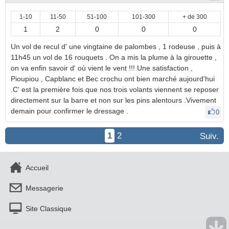
1-10
11-50
51-100
101-300
+ de 300
1
2
0
0
0
Un vol de recul d' une vingtaine de palombes , 1 rodeuse , puis à
11h45 un vol de 16 rouquets . On a mis la plume à la girouette ,
on va enfin savoir d' où vient le vent !!! Une satisfaction ,
Pioupiou , Capblanc et Bec crochu ont bien marché aujourd'hui
.C' est la première fois que nos trois volants viennent se reposer
directement sur la barre et non sur les pins alentours .Vivement
demain pour confirmer le dressage .
0
1
2
Suiv.
Accueil
Messagerie
Site Classique