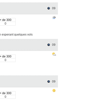
09
+ de 300
0
en esperant quelques vols
09
+ de 300
0
09
+ de 300
0