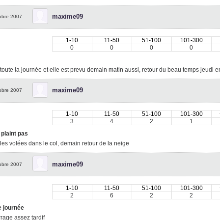
maxime09
obre 2007
1-10
11-50
51-100
101-300
0
0
0
0
toute la journée et elle est prevu demain matin aussi, retour du beau temps jeudi 
maxime09
obre 2007
1-10
11-50
51-100
101-300
3
4
2
1
plaint pas
les volées dans le col, demain retour de la neige
maxime09
obre 2007
1-10
11-50
51-100
101-300
2
6
2
2
 journée
rage assez tardif