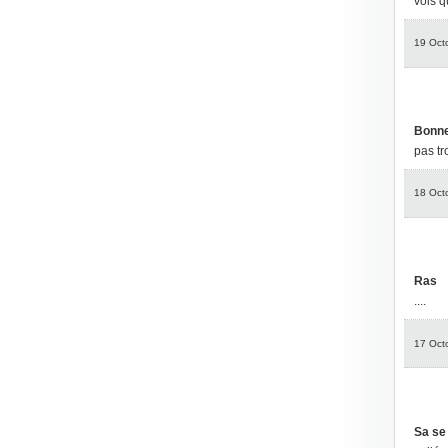
vols q
19 Oct
Bonne
pas tr
18 Oct
Ras
....
17 Oct
Sa se