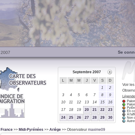
Se conn
 2007
Septembre 2007
L
M
M
J
V
S
D
Voir le
1
2
Observa
3
4
5
6
7
8
9
Légende 
Palom
10
11
12
13
14
15
16
Palom
Pylôn
17
18
19
20
21
22
23
En co
A l'aff
24
25
26
27
28
29
30
Non 
Autres
France
>>
Midi-Pyrénées
>>
Ariège
>> Observateur
maxime09