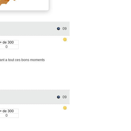
09
+ de 300
0
sant a tout ces bons moments
09
+ de 300
0