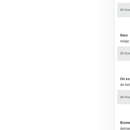
30 Oct
Rien
neige 
29 Oct
On se 
de bel
28 Oct
Bonne
demar