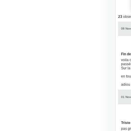
23
obser
08 Nov
Fin d
voila 
passée
Sur la
en tou
adiou
01 Nov
Triste
pas gr