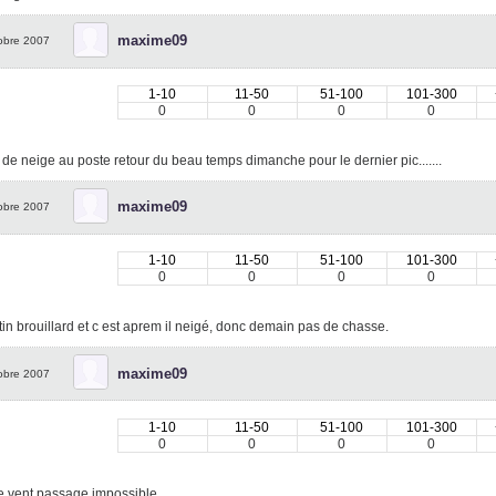
maxime09
obre 2007
1-10
11-50
51-100
101-300
0
0
0
0
de neige au poste retour du beau temps dimanche pour le dernier pic.......
maxime09
obre 2007
1-10
11-50
51-100
101-300
0
0
0
0
in brouillard et c est aprem il neigé, donc demain pas de chasse.
maxime09
obre 2007
1-10
11-50
51-100
101-300
0
0
0
0
de vent passage impossible