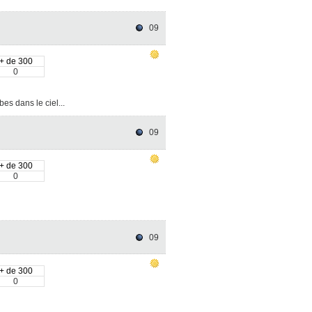
09
+ de 300
0
es dans le ciel...
09
+ de 300
0
09
+ de 300
0