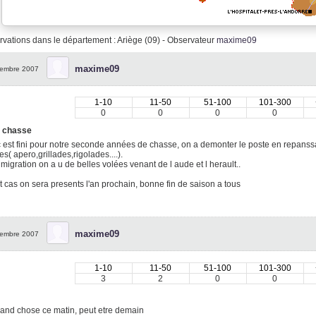
vations dans le département : Ariège (09) - Observateur
maxime09
maxime09
embre 2007
1-10
11-50
51-100
101-300
0
0
0
0
e chasse
c est fini pour notre seconde années de chasse, on a demonter le poste en repans
s( apero,grillades,rigolades....).
 migration on a u de belles volées venant de l aude et l herault..
t cas on sera presents l'an prochain, bonne fin de saison a tous
maxime09
embre 2007
1-10
11-50
51-100
101-300
3
2
0
0
and chose ce matin, peut etre demain