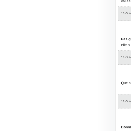
vallée
16 Oct
Pas g
elle n
14 Oct
Que s
......
13 Oct
Bonne