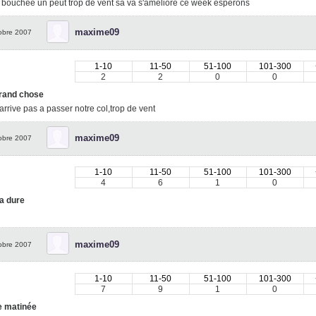
 bouchée un peut trop de vent sa va s'amelioré ce week esperons
maxime09
obre 2007
1-10
11-50
51-100
101-300
2
2
0
0
rand chose
 arrive pas a passer notre col,trop de vent
maxime09
obre 2007
1-10
11-50
51-100
101-300
4
6
1
0
a dure
maxime09
obre 2007
1-10
11-50
51-100
101-300
7
9
1
0
 matinée