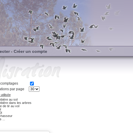
ecter
-
Créer un compte
s comptages
tions par page
utilisée
bière au sol
bière dans les arbres
e de tir au vol
l
ût
chasseur
 ...