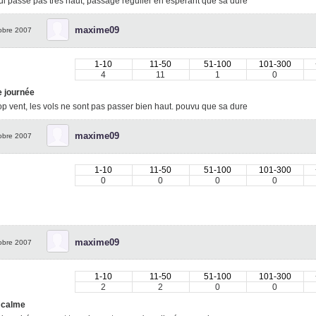
ui passe pas tres haut, passage regulier en esperant que sa dure
maxime09
obre 2007
1-10
11-50
51-100
101-300
4
11
1
0
 journée
op vent, les vols ne sont pas passer bien haut. pouvu que sa dure
maxime09
obre 2007
1-10
11-50
51-100
101-300
0
0
0
0
maxime09
obre 2007
1-10
11-50
51-100
101-300
2
2
0
0
 calme