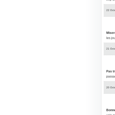
22 Oct
Miser
les jo
21 Oct
Pas t
passag
20 Oct
Bonne