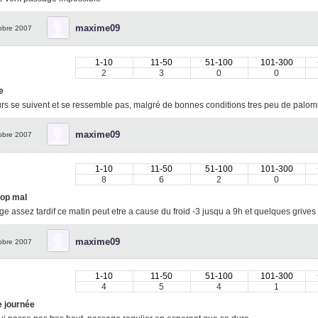
maxime09
obre 2007
1-10
11-50
51-100
101-300
2
3
0
0
e
urs se suivent et se ressemble pas, malgré de bonnes conditions tres peu de palomb
maxime09
obre 2007
1-10
11-50
51-100
101-300
8
6
2
0
rop mal
e assez tardif ce matin peut etre a cause du froid -3 jusqu a 9h et quelques grives
maxime09
obre 2007
1-10
11-50
51-100
101-300
4
5
4
1
 journée