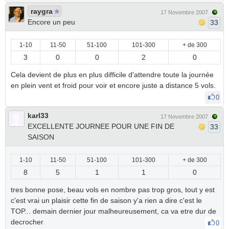
raygra
17 Novembre 2007
Encore un peu
33
1-10
11-50
51-100
101-300
+ de 300
3
0
0
2
0
Cela devient de plus en plus difficile d'attendre toute la journée
en plein vent et froid pour voir et encore juste a distance 5 vols.
0
karl33
17 Novembre 2007
EXCELLENTE JOURNEE POUR UNE FIN DE
33
SAISON
1-10
11-50
51-100
101-300
+ de 300
8
5
1
1
0
tres bonne pose, beau vols en nombre pas trop gros, tout y est
c'est vrai un plaisir cette fin de saison y'a rien a dire c'est le
TOP... demain dernier jour malheureusement, ca va etre dur de
decrocher
0