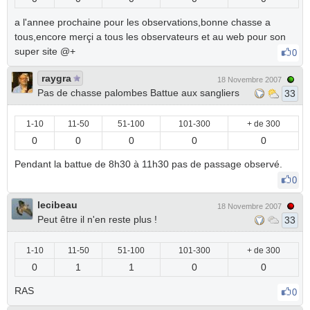
a l'annee prochaine pour les observations,bonne chasse a
tous,encore merçi a tous les observateurs et au web pour son
super site @+
0
raygra
18 Novembre 2007
Pas de chasse palombes Battue aux sangliers
33
1-10
11-50
51-100
101-300
+ de 300
0
0
0
0
0
Pendant la battue de 8h30 à 11h30 pas de passage observé.
0
lecibeau
18 Novembre 2007
Peut être il n'en reste plus !
33
1-10
11-50
51-100
101-300
+ de 300
0
1
1
0
0
RAS
0