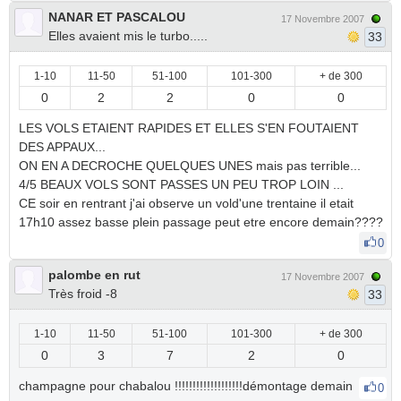
NANAR ET PASCALOU
17 Novembre 2007
Elles avaient mis le turbo.....
33
1-10
11-50
51-100
101-300
+ de 300
0
2
2
0
0
LES VOLS ETAIENT RAPIDES ET ELLES S'EN FOUTAIENT
DES APPAUX...
ON EN A DECROCHE QUELQUES UNES mais pas terrible...
4/5 BEAUX VOLS SONT PASSES UN PEU TROP LOIN ...
CE soir en rentrant j'ai observe un vold'une trentaine il etait
17h10 assez basse plein passage peut etre encore demain????
0
palombe en rut
17 Novembre 2007
Très froid -8
33
1-10
11-50
51-100
101-300
+ de 300
0
3
7
2
0
champagne pour chabalou !!!!!!!!!!!!!!!!!!!démontage demain
0