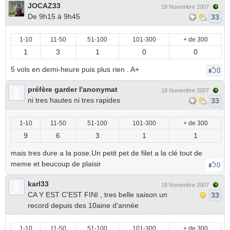
JOCAZ33
18 Novembre 2007
De 9h15 à 9h45
33
1-10
11-50
51-100
101-300
+ de 300
1
3
1
0
0
5 vols en demi-heure puis plus rien . A+
0
préfère garder l'anonymat
18 Novembre 2007
ni tres hautes ni tres rapides
33
1-10
11-50
51-100
101-300
+ de 300
9
6
3
1
1
mais tres dure a la pose.Un petit pet de filet a la clé tout de
meme et beucoup de plaisir
0
karl33
18 Novembre 2007
CA Y EST C'EST FINI , tres belle saison un
33
record depuis des 10aine d'année
1-10
11-50
51-100
101-300
+ de 300