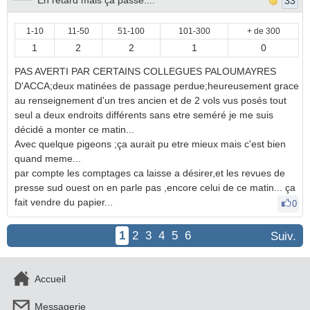
En retard mais ça passe....
33
1-10
11-50
51-100
101-300
+ de 300
1
2
2
1
0
PAS AVERTI PAR CERTAINS COLLEGUES PALOUMAYRES
D'ACCA;deux matinées de passage perdue;heureusement grace
au renseignement d'un tres ancien et de 2 vols vus posés tout
seul a deux endroits différents sans etre seméré je me suis
décidé a monter ce matin...
Avec quelque pigeons ;ça aurait pu etre mieux mais c'est bien
quand meme...
par compte les comptages ca laisse a désirer,et les revues de
presse sud ouest on en parle pas ,encore celui de ce matin... ça
fait vendre du papier...
0
1
2
3
4
5
6
Suiv.
Accueil
Messagerie