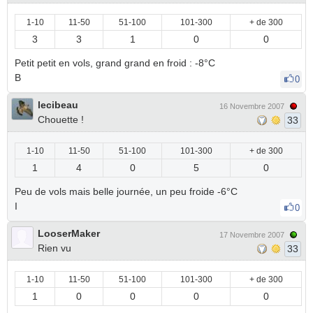
1-10
11-50
51-100
101-300
+ de 300
3
3
1
0
0
Petit petit en vols, grand grand en froid : -8°C
B
0
lecibeau
16 Novembre 2007
Chouette !
33
1-10
11-50
51-100
101-300
+ de 300
1
4
0
5
0
Peu de vols mais belle journée, un peu froide -6°C
I
0
LooserMaker
17 Novembre 2007
Rien vu
33
1-10
11-50
51-100
101-300
+ de 300
1
0
0
0
0