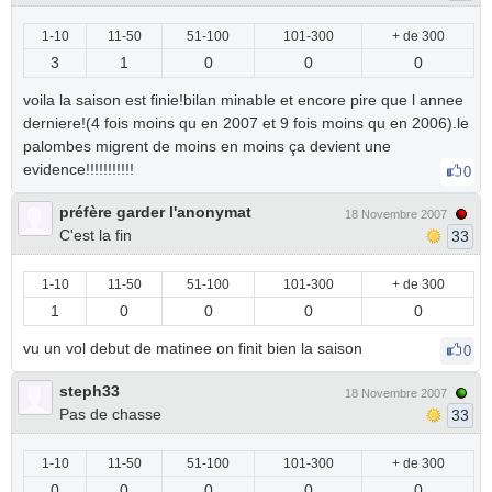
1-10
11-50
51-100
101-300
+ de 300
3
1
0
0
0
voila la saison est finie!bilan minable et encore pire que l annee
derniere!(4 fois moins qu en 2007 et 9 fois moins qu en 2006).le
palombes migrent de moins en moins ça devient une
evidence!!!!!!!!!!!
0
préfère garder l'anonymat
18 Novembre 2007
C'est la fin
33
1-10
11-50
51-100
101-300
+ de 300
1
0
0
0
0
vu un vol debut de matinee on finit bien la saison
0
steph33
18 Novembre 2007
Pas de chasse
33
1-10
11-50
51-100
101-300
+ de 300
0
0
0
0
0