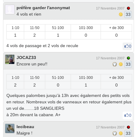
préfère garder l'anonymat
17 Novembre 2007
4 vols et rien
33
1-10
11-50
51-100
101-300
+ de 300
1
2
1
0
0
4 vols de passage et 2 vols de recule
0
JOCAZ33
17 Novembre 2007
Encore un peu!!
33
1-10
11-50
51-100
101-300
+ de 300
2
2
0
1
0
Quelques palombes jusqu'à 13h avec également des petits vols
en retour. Nombreux vols de vanneaux en retour également plus
un vol de........18 SANGLIERS
à 20m devant la cabane. A+
0
lecibeau
17 Novembre 2007
Maigre !
33