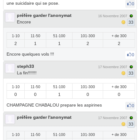
une suicidaire qui se pose.
0
préfère garder l'anonymat
16 Novembre 2007
Encore
33
1-10
11-50
51-100
101-300
+ de 300
2
1
1
2
2
Encore quelques vols !!!
0
steph33
17 Novembre 2007
La fin!!!!!!!
33
1-10
11-50
51-100
101-300
+ de 300
0
0
1
0
0
CHAMPAGNE CHABALOU prepare les aspirines
0
préfère garder l'anonymat
17 Novembre 2007
33
1-10
11-50
51-100
101-300
+ de 300