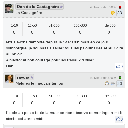
Dan de la Castagnère
20 Novembre 2007
La Castagnère
33
1-10
11-50
51-100
101-300
+ de 300
0
0
0
0
0
Nous avons démonté depuis la St Martin mais en ce jour
symbolique, je souhaitais saluer tous les paloumaïres et leur dire
au revoir
A bientôt et bon courage pour les travaux d'hiver
Dan
0
raygra
19 Novembre 2007
Malgres le mauvais temps
33
1-10
11-50
51-100
101-300
+ de 300
0
0
0
0
0
Fidele au poste toute la matinée rien observé demontage à midi
sieste cet apres midi
0