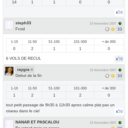
14
1
1
0
0
0
steph33
16 Novembre 2007
Froid
33
1-10
11-50
51-100
101-300
+ de 300
0
2
1
1
0
6 VOLS DE RECUL
0
raygra
16 Novembre 2007
Debut de la fin
33
1-10
11-50
51-100
101-300
+ de 300
1
2
1
2
0
tout petit passage de 9h30 à 11h30 apres calme plat pas un
oiseau dans le ciel
0
NANAR ET PASCALOU
16 Novembre 2007