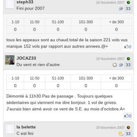
steph33
19 Novembre 2007
Fini pour 2007
33
1-10
11-50
51-100
101-300
+ de 300
0
0
0
0
0
tous les appeaux sont au chaud.total de la saison 221 vols vus
manque 152 vols par rapport aux autres annees.@+
0
JOCAZ33
19 Novembre 2007
Du vent et rien d'autre
33
1-10
11-50
51-100
101-300
+ de 300
0
0
0
0
0
Démonté à 11h30.Pas de passage . Toujours quelques
sédentaires qui viennent me dire bonjour. 1 vol de grives.
J'aurais bien aimé avoir ce vent de S.E. au mois d'octobre.A+
0
la belette
18 Novembre 2007
C est fini
33