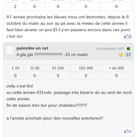
2
0
0
0
0
A l' année prochaine les bleues nous ont demontes, depuis le 8
octobre du matin au soir au pit avec la meteo de cette annee il
faut bien arreter un jour.Et il y'en passera encore dans ces jours
c'est sur.
0
palombe en rut
18 Novembre 2007
A gla gla !!!!!!!!!!!!!!!!!!!!!!! -10 ce matin
33
1-10
11-50
51-100
101-300
+ de 300
0
0
0
0
0
voila c'est fini!
vu cette année 431vols. passage très bizarre du au vent de nord
cette année
fin de saison très dur pour chabalou!!!!!!!!!
a l'année prochain pour des nouvelles aventures!!
0