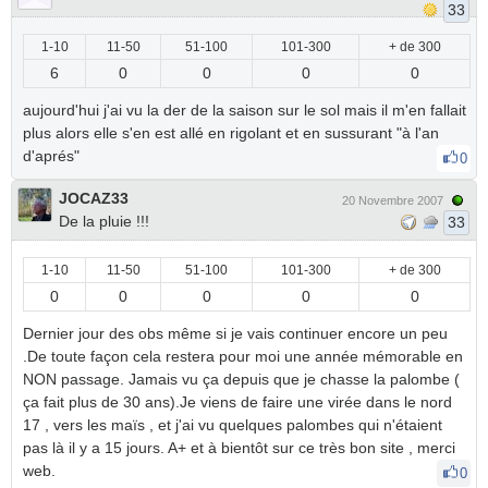
33
1-10
11-50
51-100
101-300
+ de 300
6
0
0
0
0
aujourd'hui j'ai vu la der de la saison sur le sol mais il m'en fallait
plus alors elle s'en est allé en rigolant et en sussurant "à l'an
d'aprés"
0
JOCAZ33
20 Novembre 2007
De la pluie !!!
33
1-10
11-50
51-100
101-300
+ de 300
0
0
0
0
0
Dernier jour des obs même si je vais continuer encore un peu
.De toute façon cela restera pour moi une année mémorable en
NON passage. Jamais vu ça depuis que je chasse la palombe (
ça fait plus de 30 ans).Je viens de faire une virée dans le nord
17 , vers les maïs , et j'ai vu quelques palombes qui n'étaient
pas là il y a 15 jours. A+ et à bientôt sur ce très bon site , merci
web.
0