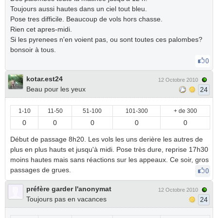
Toujours aussi hautes dans un ciel tout bleu.
Pose tres difficile. Beaucoup de vols hors chasse.
Rien cet apres-midi.
Si les pyrenees n'en voient pas, ou sont toutes ces palombes?
bonsoir à tous.
0
kotar.est24
12 Octobre 2010
Beau pour les yeux
24
1-10
11-50
51-100
101-300
+ de 300
0
0
0
0
0
Début de passage 8h20. Les vols les uns derière les autres de
plus en plus hauts et jusqu'à midi. Pose très dure, reprise 17h30
moins hautes mais sans réactions sur les appeaux. Ce soir, gros
passages de grues.
0
préfère garder l'anonymat
12 Octobre 2010
Toujours pas en vacances
24