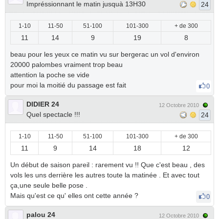
Impréssionnant le matin jusquà 13H30
24
1-10
11-50
51-100
101-300
+ de 300
11
14
9
19
8
beau pour les yeux ce matin vu sur bergerac un vol d'environ
20000 palombes vraiment trop beau
attention la poche se vide
pour moi la moitié du passage est fait
0
DIDIER 24
12 Octobre 2010
Quel spectacle !!!
24
1-10
11-50
51-100
101-300
+ de 300
11
9
14
18
12
Un début de saison pareil : rarement vu !! Que c'est beau , des
vols les uns derrière les autres toute la matinée . Et avec tout
ça,une seule belle pose .
Mais qu'est ce qu' elles ont cette année ?
0
palou 24
12 Octobre 2010