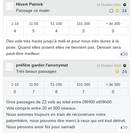
Hivert Patrick
12 Octobre 2010
Passage ce matin
24
1-10
11-50
51-100
101-300
+ de 300
4
5
4
3
0
Des vols très hauts jusqu'à midi et pour nous très dures à la
pose. Quand elles posent elles ne tiennent pas. Demain sera
peut-être meilleur.
0
préfère garder l'anonymat
12 Octobre 2010
Très beaux passages
24
1-10
11-50
51-100
101-300
+ de 300
0
7
8
7
0
Gros passages de 22 vols au total entre 08H00 et09h00.
Vols compris entre 20 et 300 oiseaux.
Nous sommes toujours en train de reconstruire notre
palombière, nous pouvons dire merci à ceux qui ont tout détruit.
Nous pensons avoir fini pour samadi.
0