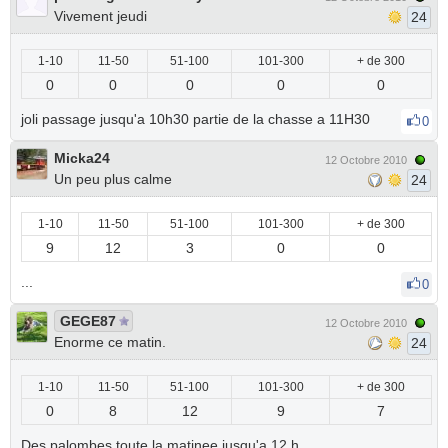
Vivement jeudi
24
1-10
11-50
51-100
101-300
+ de 300
0
0
0
0
0
joli passage jusqu'a 10h30 partie de la chasse a 11H30
0
Micka24
12 Octobre 2010
Un peu plus calme
24
1-10
11-50
51-100
101-300
+ de 300
9
12
3
0
0
...
0
GEGE87
12 Octobre 2010
Enorme ce matin.
24
1-10
11-50
51-100
101-300
+ de 300
0
8
12
9
7
Des palombes toute la matinee jusqu'a 12 h.