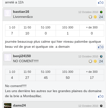
arretè a 11h
0
bastian16
12 Octobre 2010
Livonnen&co
24
1-10
11-50
51-100
101-300
+ de 300
7
10
0
1
0
journée beaucoup plus calme qui hier niveau palombe quelque
beau vol de grue et quelque oie. a demain
0
benji24150
12 Octobre 2010
NO COMENT!!!!!
24
1-10
11-50
51-100
101-300
+ de 300
4
27
45
50
17
No coment!!!!!
Les uns derrière les autres sur les grandes plaines du domaine
de la brie a Monbazillac.
0
dams24
12 Octobre 2010