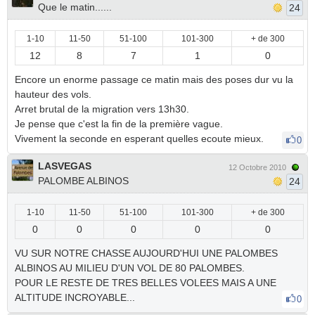
Que le matin......
24
1-10
11-50
51-100
101-300
+ de 300
12
8
7
1
0
Encore un enorme passage ce matin mais des poses dur vu la
hauteur des vols.
Arret brutal de la migration vers 13h30.
Je pense que c'est la fin de la première vague.
Vivement la seconde en esperant quelles ecoute mieux.
0
LASVEGAS
12 Octobre 2010
PALOMBE ALBINOS
24
1-10
11-50
51-100
101-300
+ de 300
0
0
0
0
0
VU SUR NOTRE CHASSE AUJOURD'HUI UNE PALOMBES
ALBINOS AU MILIEU D'UN VOL DE 80 PALOMBES.
POUR LE RESTE DE TRES BELLES VOLEES MAIS A UNE
ALTITUDE INCROYABLE...
0