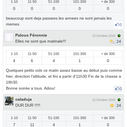
1-10
11-50
51-100
101-300
+ de 300
0
0
0
0
0
beaucoup sont deja passees.les annees ne sont jamais les
memes
0
Palous Féronnie
12 Octobre 2010
Elles ne sont que matinale!!!
24
1-10
11-50
51-100
101-300
+ de 300
4
6
4
1
0
Quelques petits vols ce matin assez basse au début puis comme
hier, direction l'altitude, et fini a partir d'11h30.Fin de la chasse a
18h30.
Bonne soirée a tous. Adiou!
0
caladuja
12 Octobre 2010
DUR DUR !!!!!
24
1-10
11-50
51-100
101-300
+ de 300
7
11
4
1
0