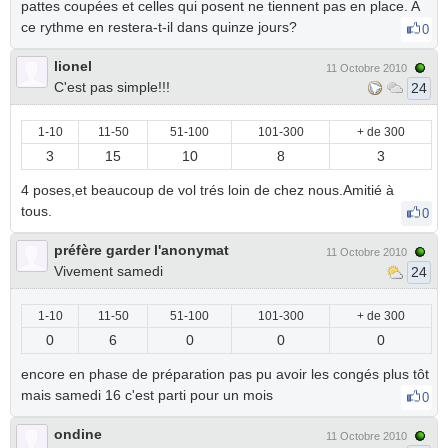
pattes coupées et celles qui posent ne tiennent pas en place. A
ce rythme en restera-t-il dans quinze jours?
0
lionel
11 Octobre 2010
C'est pas simple!!!
24
1-10
11-50
51-100
101-300
+ de 300
3
15
10
8
3
4 poses,et beaucoup de vol trés loin de chez nous.Amitié à
tous.
0
préfère garder l'anonymat
11 Octobre 2010
Vivement samedi
24
1-10
11-50
51-100
101-300
+ de 300
0
6
0
0
0
encore en phase de préparation pas pu avoir les congés plus tôt
mais samedi 16 c'est parti pour un mois
0
ondine
11 Octobre 2010