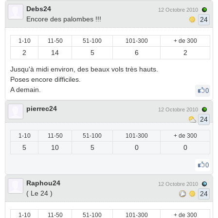
Debs24
12 Octobre 2010
Encore des palombes !!!
24
1-10
11-50
51-100
101-300
+ de 300
2
14
5
6
2
Jusqu'à midi environ, des beaux vols très hauts.
Poses encore difficiles.
A demain.
0
pierrec24
12 Octobre 2010
24
1-10
11-50
51-100
101-300
+ de 300
5
10
5
0
0
0
Raphou24
12 Octobre 2010
( Le 24 )
24
1-10
11-50
51-100
101-300
+ de 300