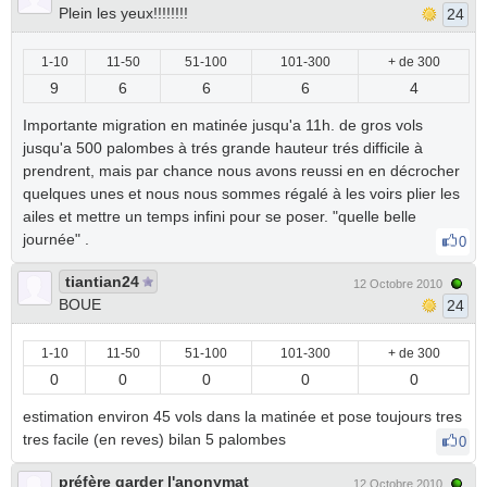
Plein les yeux!!!!!!!!
24
1-10
11-50
51-100
101-300
+ de 300
9
6
6
6
4
Importante migration en matinée jusqu'a 11h. de gros vols
jusqu'a 500 palombes à trés grande hauteur trés difficile à
prendrent, mais par chance nous avons reussi en en décrocher
quelques unes et nous nous sommes régalé à les voirs plier les
ailes et mettre un temps infini pour se poser. "quelle belle
journée" .
0
tiantian24
12 Octobre 2010
BOUE
24
1-10
11-50
51-100
101-300
+ de 300
0
0
0
0
0
estimation environ 45 vols dans la matinée et pose toujours tres
tres facile (en reves) bilan 5 palombes
0
préfère garder l'anonymat
12 Octobre 2010