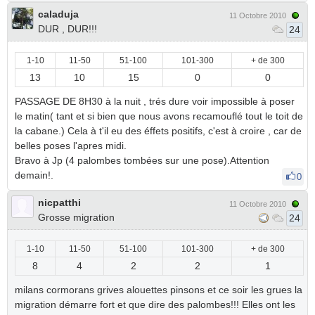
caladuja
11 Octobre 2010
DUR , DUR!!!
24
1-10
11-50
51-100
101-300
+ de 300
13
10
15
0
0
PASSAGE DE 8H30 à la nuit , trés dure voir impossible à poser
le matin( tant et si bien que nous avons recamouflé tout le toit de
la cabane.) Cela à t'il eu des éffets positifs, c'est à croire , car de
belles poses l'apres midi.
Bravo à Jp (4 palombes tombées sur une pose).Attention
demain!.
0
nicpatthi
11 Octobre 2010
Grosse migration
24
1-10
11-50
51-100
101-300
+ de 300
8
4
2
2
1
milans cormorans grives alouettes pinsons et ce soir les grues la
migration démarre fort et que dire des palombes!!! Elles ont les