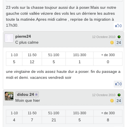
23 vols sur la chasse toujour aussi dur à poser.Mais sur notre
gauche coté vallée vézere des vols les un dérriere les autres
toute la matinée.Apres midi calme , reprise de la migration à
17h30.
0
pierre24
12 Octobre 2010
C plus calme
24
1-10
11-50
51-100
101-300
+ de 300
5
12
5
1
0
une vingtaine de vols assez haute dur a poser. fin du passage a
midi et demi. vacances vendredi soir
0
didou 24
12 Octobre 2010
Moin que hier
24
1-10
11-50
51-100
101-300
+ de 300
4
7
21
5
8