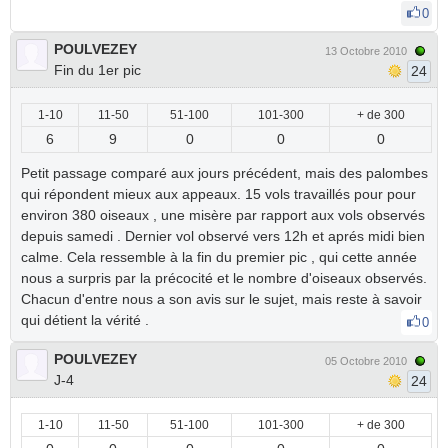
0
POULVEZEY
13 Octobre 2010
Fin du 1er pic
24
1-10
11-50
51-100
101-300
+ de 300
6
9
0
0
0
Petit passage comparé aux jours précédent, mais des palombes
qui répondent mieux aux appeaux. 15 vols travaillés pour pour
environ 380 oiseaux , une misère par rapport aux vols observés
depuis samedi . Dernier vol observé vers 12h et aprés midi bien
calme. Cela ressemble à la fin du premier pic , qui cette année
nous a surpris par la précocité et le nombre d'oiseaux observés.
Chacun d'entre nous a son avis sur le sujet, mais reste à savoir
qui détient la vérité .
0
POULVEZEY
05 Octobre 2010
J-4
24
1-10
11-50
51-100
101-300
+ de 300