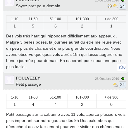
25 Octobre 2010
Soyez pret pour demain
24
1-10
11-50
51-100
101-300
+ de 300
1
5
6
2
1
Des vols trés haut qui répondent difficilement aux appeaux .
Malgré 3 belles poses, la journée aurait dû être meilleure avec
un peu plus de chance et une plus grande coordination. Nous
avons observé quelques vols aprés 18h qui laisse augurer une
bonne journée pour demain. En espérant pour nous une pose
plus facile .
0
POULVEZEY
23 Octobre 2010
Petit passage
24
1-10
11-50
51-100
101-300
+ de 300
1
4
4
2
0
Petit passage sur la cabanne avec 11 vols, aperçu plusieurs vols
plus important sur notre gauche dés 9h.Des palombes qui
décrochent assez facilement pour venir visiter nos chênes mais