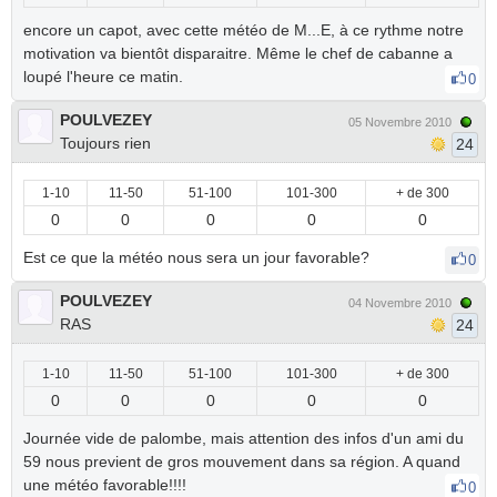
encore un capot, avec cette météo de M...E, à ce rythme notre
motivation va bientôt disparaitre. Même le chef de cabanne a
loupé l'heure ce matin.
0
POULVEZEY
05 Novembre 2010
Toujours rien
24
1-10
11-50
51-100
101-300
+ de 300
0
0
0
0
0
Est ce que la météo nous sera un jour favorable?
0
POULVEZEY
04 Novembre 2010
RAS
24
1-10
11-50
51-100
101-300
+ de 300
0
0
0
0
0
Journée vide de palombe, mais attention des infos d'un ami du
59 nous previent de gros mouvement dans sa région. A quand
une météo favorable!!!!
0