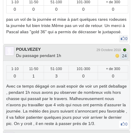
1-10
11-50
51-100
101-300
+ de 300
0
0
0
0
0
pas un vol de la journée et mise à part quelques rares rodeuses
la journée fut bien triste.Même pas un vol de retour. Un merci à
Pascal alias "gold 36" qui a permis de décrasser le juxtaposé.
0
POULVEZEY
29 Octobre 2010
Du passage pendant 1h
24
1-10
11-50
51-100
101-300
+ de 300
0
1
3
0
0
Avec ce temps dégagé on avait espoir de voir un petit deballage
, pendant 1h nous avons pu observer de nombreux vols hors
chasse qui passait par le travers. Malheureusement nous
n'avons pu travailler que 4 vols qui nous ont permis d'assurer la
journée. La météo des jours suivant s'annoncant peu favorable ,
il va falloir patienter quelques jours pour voir arriver le dernier
pic. On y croit , il en reste à passer prés de 1/3.
0