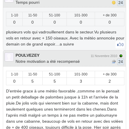
Temps pourri
24
1-10
11-50
51-100
101-300
+ de 300
0
0
0
0
0
plusieurs vols qui vadrouillenent dans le secteur.Vu plusieurs
vols en retour avec + 150 oiseaux. Avec la météo annoncée pour
demain on de grand espoir....a suivre
0
POULVEZEY
11 Novembre 2010
Notre motivation a été recompensé
24
1-10
11-50
51-100
101-300
+ de 300
0
5
5
3
2
D'entrée grace à une météo favorable ,commme on le pensait
un petit deballage de palombes jusque à 11h et l'arrivée de la
pluie.De jolis vols qui viennent bien sur la cabanne, mais dont
seulement quelques unes termineront dans les chenes.Dans
l'aprés midi malgré un temps à ne pas mettre un paloumayre
dans une cabanne, beaucoup de vols en retour avec des volées
de + de 400 oiseaux, toujours difficile à la pose. Hier soir aprés