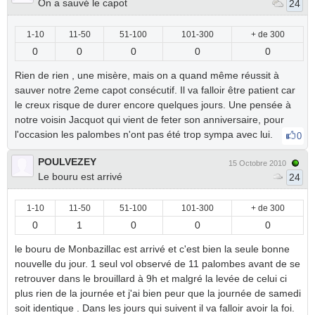
On a sauvé le capot
24
1-10
11-50
51-100
101-300
+ de 300
0
0
0
0
0
Rien de rien , une misère, mais on a quand même réussit à
sauver notre 2eme capot consécutif. Il va falloir être patient car
le creux risque de durer encore quelques jours. Une pensée à
notre voisin Jacquot qui vient de feter son anniversaire, pour
l'occasion les palombes n'ont pas été trop sympa avec lui.
0
POULVEZEY
15 Octobre 2010
Le bouru est arrivé
24
1-10
11-50
51-100
101-300
+ de 300
0
1
0
0
0
le bouru de Monbazillac est arrivé et c'est bien la seule bonne
nouvelle du jour. 1 seul vol observé de 11 palombes avant de se
retrouver dans le brouillard à 9h et malgré la levée de celui ci
plus rien de la journée et j'ai bien peur que la journée de samedi
soit identique . Dans les jours qui suivent il va falloir avoir la foi.