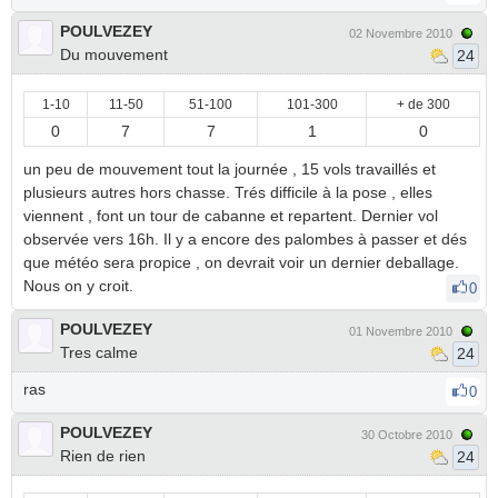
POULVEZEY
02 Novembre 2010
Du mouvement
24
1-10
11-50
51-100
101-300
+ de 300
0
7
7
1
0
un peu de mouvement tout la journée , 15 vols travaillés et
plusieurs autres hors chasse. Trés difficile à la pose , elles
viennent , font un tour de cabanne et repartent. Dernier vol
observée vers 16h. Il y a encore des palombes à passer et dés
que météo sera propice , on devrait voir un dernier deballage.
Nous on y croit.
0
POULVEZEY
01 Novembre 2010
Tres calme
24
ras
0
POULVEZEY
30 Octobre 2010
Rien de rien
24