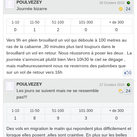
POULVEZEY
28 Octobre 2010
Journée bizarre
24
1-10
11-50
51-100
101-300
+ de 300
0
1
2
0
0
Vers 9h en plein brouillard un vol qui déboule à 100 metres au
ras de la cabanne ,30 minutes plus tard toujours dans le
brouillard un vol en retour. Nous réussirons à poser les deux . La
journée s'annoncait plutôt bien.Vers 10h30 le ciel se dégage ,
mais malheureusement nous ne reverrons des palombes que
sur un vol de retour vers 16h
0
POULVEZEY
27 Octobre 2010
Les jours se suivent mais ne se ressemble
24
pas!!!
1-10
11-50
51-100
101-300
+ de 300
1
8
9
3
0
Des vols en migration le matin qui repondent plus difficilement et
lorsque elles posent ,elles sont craintive. En plus sur les belles