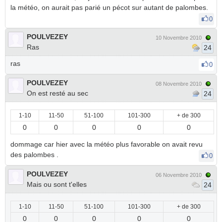
la météo, on aurait pas parié un pécot sur autant de palombes.
0
POULVEZEY
10 Novembre 2010
Ras
24
ras
0
POULVEZEY
08 Novembre 2010
On est resté au sec
24
1-10
11-50
51-100
101-300
+ de 300
0
0
0
0
0
dommage car hier avec la météo plus favorable on avait revu
des palombes .
0
POULVEZEY
06 Novembre 2010
Mais ou sont t'elles
24
1-10
11-50
51-100
101-300
+ de 300
0
0
0
0
0