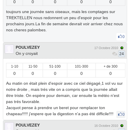
0
0
0
0
0
toujours une journée sans oiseaux, mais les comptages sur
TREKTELLEN nous redonnent un peu d'espoir pour les
prochains jours.La fin de semaine devrait voir arriver chez nous
nos cheres palombes.
0
POULVEZEY
17 Octobre 2010
On y croyait
24
1-10
11-50
51-100
101-300
+ de 300
0
0
0
0
0
Au matin on était plein d'espoir avec ce ciel dégagé,1 vol vu sur
notre droite , mais trés vite on a compris que la journée allait
être triste. On espère pour demain, car ensuite la météo n'est
pas trés favorable.
Jacquot pense à prendre un beret pour remplacer ton
chapeau!!!!! j'espere que la digestion n'a pas été difficile!!!!
0
POULVEZEY
16 Octobre 2010