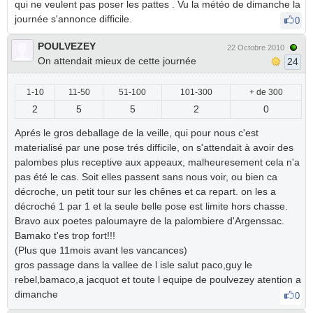
qui ne veulent pas poser les pattes . Vu la météo de dimanche la
journée s'annonce difficile.
0
POULVEZEY
22 Octobre 2010
On attendait mieux de cette journée
24
1-10
11-50
51-100
101-300
+ de 300
2
5
5
2
0
Aprés le gros deballage de la veille, qui pour nous c'est
materialisé par une pose trés difficile, on s'attendait à avoir des
palombes plus receptive aux appeaux, malheuresement cela n'a
pas été le cas. Soit elles passent sans nous voir, ou bien ca
décroche, un petit tour sur les chênes et ca repart. on les a
décroché 1 par 1 et la seule belle pose est limite hors chasse.
Bravo aux poetes paloumayre de la palombiere d'Argenssac.
Bamako t'es trop fort!!!
(Plus que 11mois avant les vancances)
gros passage dans la vallee de l isle salut paco,guy le
rebel,bamaco,a jacquot et toute l equipe de poulvezey atention a
dimanche
0