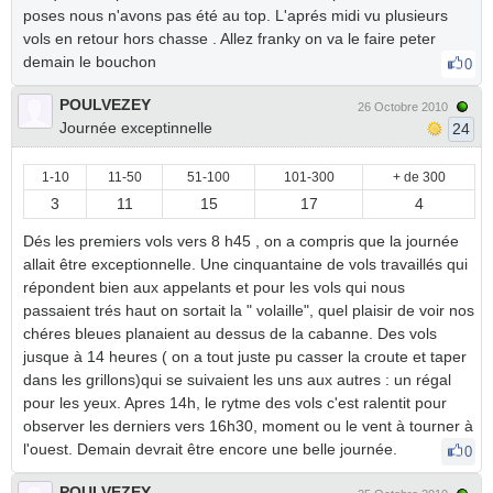
poses nous n'avons pas été au top. L'aprés midi vu plusieurs
vols en retour hors chasse . Allez franky on va le faire peter
demain le bouchon
0
POULVEZEY
26 Octobre 2010
Journée exceptinnelle
24
1-10
11-50
51-100
101-300
+ de 300
3
11
15
17
4
Dés les premiers vols vers 8 h45 , on a compris que la journée
allait être exceptionnelle. Une cinquantaine de vols travaillés qui
répondent bien aux appelants et pour les vols qui nous
passaient trés haut on sortait la " volaille", quel plaisir de voir nos
chéres bleues planaient au dessus de la cabanne. Des vols
jusque à 14 heures ( on a tout juste pu casser la croute et taper
dans les grillons)qui se suivaient les uns aux autres : un régal
pour les yeux. Apres 14h, le rytme des vols c'est ralentit pour
observer les derniers vers 16h30, moment ou le vent à tourner à
l'ouest. Demain devrait être encore une belle journée.
0
POULVEZEY