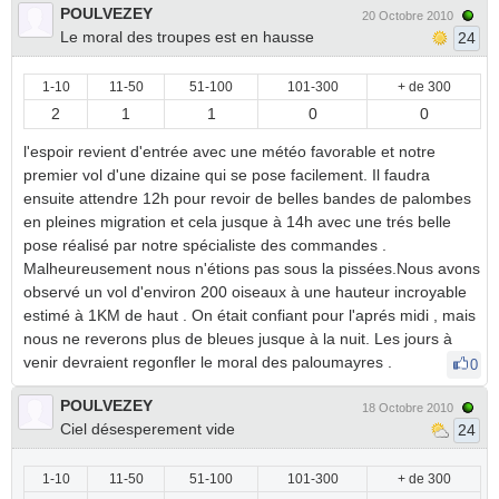
POULVEZEY
20 Octobre 2010
Le moral des troupes est en hausse
24
1-10
11-50
51-100
101-300
+ de 300
2
1
1
0
0
l'espoir revient d'entrée avec une météo favorable et notre
premier vol d'une dizaine qui se pose facilement. Il faudra
ensuite attendre 12h pour revoir de belles bandes de palombes
en pleines migration et cela jusque à 14h avec une trés belle
pose réalisé par notre spécialiste des commandes .
Malheureusement nous n'étions pas sous la pissées.Nous avons
observé un vol d'environ 200 oiseaux à une hauteur incroyable
estimé à 1KM de haut . On était confiant pour l'aprés midi , mais
nous ne reverons plus de bleues jusque à la nuit. Les jours à
venir devraient regonfler le moral des paloumayres .
0
POULVEZEY
18 Octobre 2010
Ciel désesperement vide
24
1-10
11-50
51-100
101-300
+ de 300