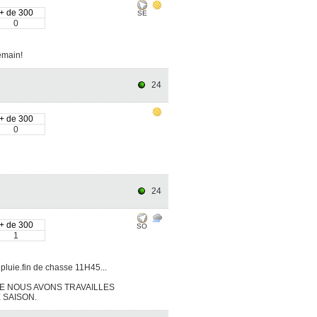
+ de 300
SE
0
demain!
24
+ de 300
0
24
+ de 300
SO
1
pluie.fin de chasse 11H45...
E NOUS AVONS TRAVAILLES
 SAISON.