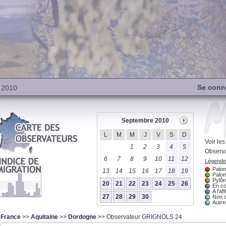
Se conn
 2010
Septembre 2010
L
M
M
J
V
S
D
Voir le
1
2
3
4
5
Observa
6
7
8
9
10
11
12
Légende 
Palom
13
14
15
16
17
18
19
Palom
Pylôn
20
21
22
23
24
25
26
En co
A l'aff
27
28
29
30
Non 
Autres
France
>>
Aquitaine
>>
Dordogne
>> Observateur
GRIGNOLS 24