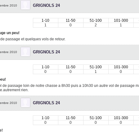
GRIGNOLS 24
embre 2010
1-10
11-50
51-100
101-300
1
0
2
1
uge un peu!
 de passage et quelques vols de retour.
GRIGNOLS 24
embre 2010
1-10
11-50
51-100
101-300
0
0
1
0
peu!
l de passage loin de notre chasse a 8h30 puis a 10h30 un autre vol de passage mai
e.autrement rien.
GRIGNOLS 24
embre 2010
1-10
11-50
51-100
101-300
0
0
0
0
e!