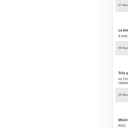
07 Nov
ça bo
4 vols
06 Nov
Trés 
vu 1vo
caban
05 Nov
Misèr
RAS.