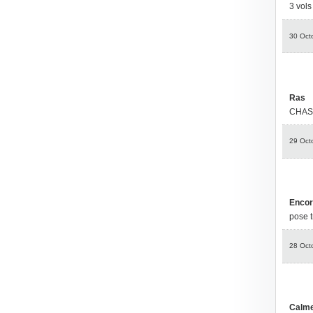
3 vols
30 Oct
Ras
CHAS
29 Oct
Encor
pose t
28 Oct
Calme