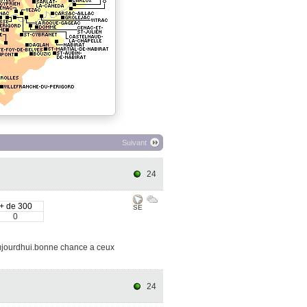
Suivant
24
+ de 300
SE
0
aujourdhui.bonne chance a ceux
24