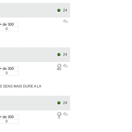
24
+ de 300
0
24
+ de 300
NO
0
S SENS MAIS DURE A LA
24
+ de 300
S
0