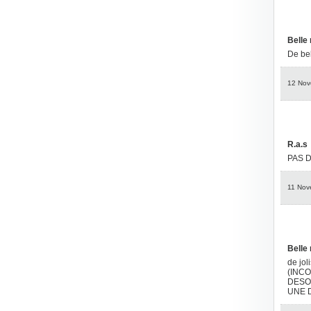
Belle 
De bel
12 Nov
R.a.s
PAS 
11 Nov
Belle
de jol
(INC
DESO
UNE 