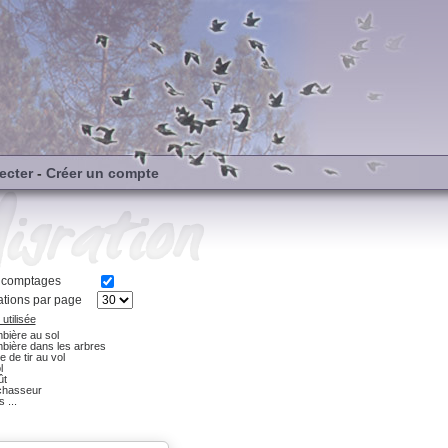
ecter
-
Créer un compte
s comptages
tions par page
utilisée
bière au sol
bière dans les arbres
e de tir au vol
l
ût
chasseur
 ...