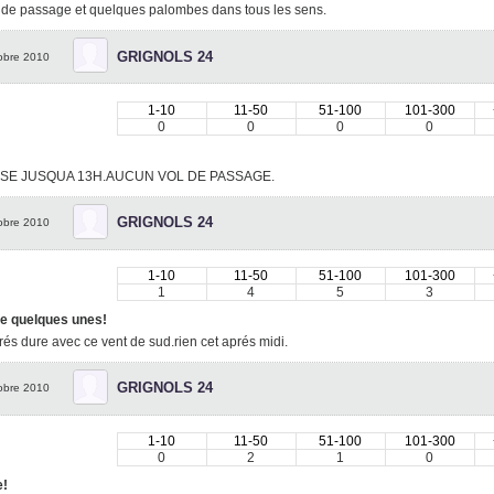
 de passage et quelques palombes dans tous les sens.
GRIGNOLS 24
obre 2010
1-10
11-50
51-100
101-300
0
0
0
0
SE JUSQUA 13H.AUCUN VOL DE PASSAGE.
GRIGNOLS 24
obre 2010
1-10
11-50
51-100
101-300
1
4
5
3
e quelques unes!
rés dure avec ce vent de sud.rien cet aprés midi.
GRIGNOLS 24
obre 2010
1-10
11-50
51-100
101-300
0
2
1
0
!