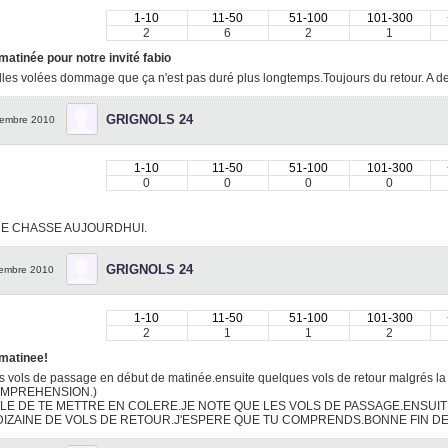
1-10
11-50
51-100
101-300
2
6
2
1
matinée pour notre invité fabio
les volées dommage que ça n'est pas duré plus longtemps.Toujours du retour. A 
GRIGNOLS 24
embre 2010
1-10
11-50
51-100
101-300
0
0
0
0
DE CHASSE AUJOURDHUI.
GRIGNOLS 24
embre 2010
1-10
11-50
51-100
101-300
2
1
1
2
 matinee!
is vols de passage en début de matinée.ensuite quelques vols de retour malgrés la 
OMPREHENSION.)
LE DE TE METTRE EN COLERE.JE NOTE QUE LES VOLS DE PASSAGE.ENSUIT
DIZAINE DE VOLS DE RETOUR.J'ESPERE QUE TU COMPRENDS.BONNE FIN DE