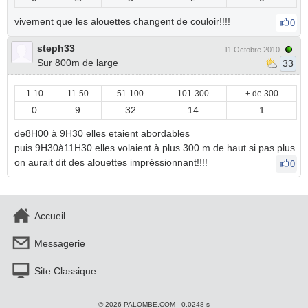
vivement que les alouettes changent de couloir!!!!
0
steph33
11 Octobre 2010
Sur 800m de large
33
1-10
11-50
51-100
101-300
+ de 300
0
9
32
14
1
de8H00 à 9H30 elles etaient abordables
puis 9H30à11H30 elles volaient à plus 300 m de haut si pas plus
on aurait dit des alouettes impréssionnant!!!!
0
Accueil
Messagerie
Site Classique
© 2026 PALOMBE.COM - 0.0248 s