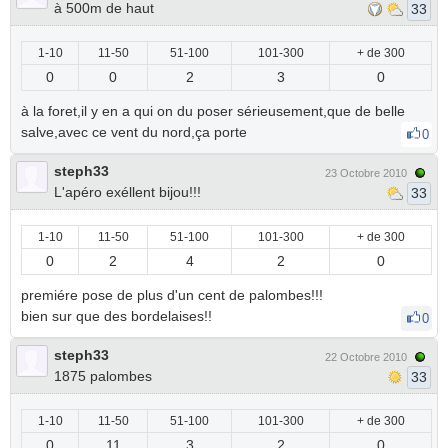
à 500m de haut
33
1-10
11-50
51-100
101-300
+ de 300
0
0
2
3
0
à la foret,il y en a qui on du poser sérieusement,que de belle
salve,avec ce vent du nord,ça porte
0
steph33
23 Octobre 2010
L'apéro exéllent bijou!!!
33
1-10
11-50
51-100
101-300
+ de 300
0
2
4
2
0
premiére pose de plus d'un cent de palombes!!!
bien sur que des bordelaises!!
0
steph33
22 Octobre 2010
1875 palombes
33
1-10
11-50
51-100
101-300
+ de 300
0
11
3
2
0