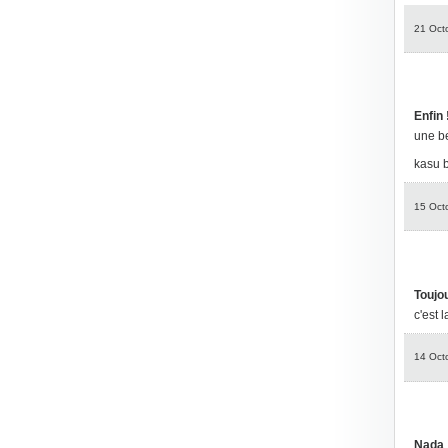
21 Oct
Enfin 
une be
kasu b
15 Oct
Toujou
c'est l
14 Oct
Nada 