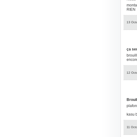
monta
RIEN
13 Oct
ça se
brouil
encore
12 Oct
Brouil
plafon
kasu b
11 Oct