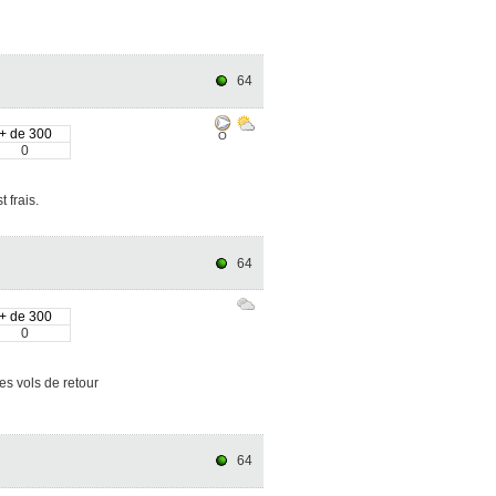
64
+ de 300
O
0
 frais.
64
+ de 300
0
es vols de retour
64