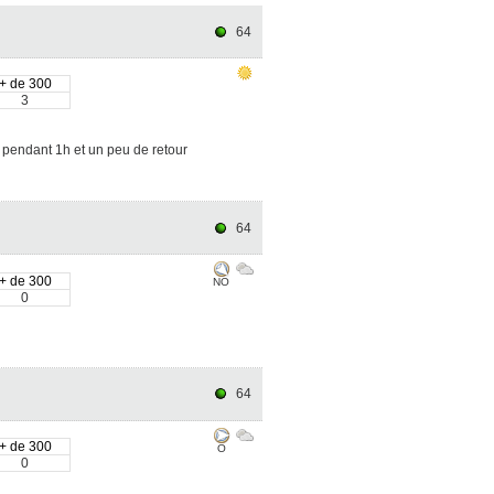
64
+ de 300
3
é pendant 1h et un peu de retour
64
+ de 300
NO
0
64
+ de 300
O
0