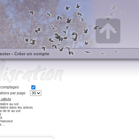
ecter
-
Créer un compte
s comptages
tions par page
utilisée
bière au sol
bière dans les arbres
e de tir au vol
l
ût
chasseur
 ...