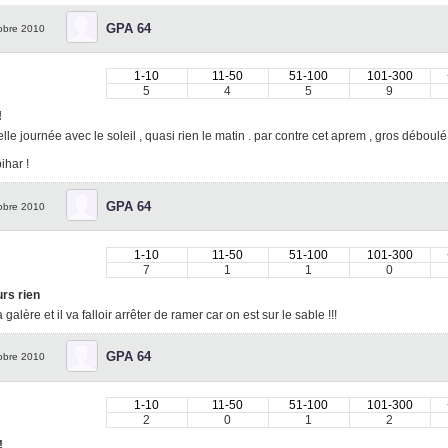
GPA 64
obre 2010
1-10
11-50
51-100
101-300
5
4
5
9
!
lle journée avec le soleil , quasi rien le matin . par contre cet aprem , gros déboul
ihar !
GPA 64
obre 2010
1-10
11-50
51-100
101-300
7
1
1
0
rs rien
a galère et il va falloir arrêter de ramer car on est sur le sable !!!
GPA 64
obre 2010
1-10
11-50
51-100
101-300
2
0
1
2
!