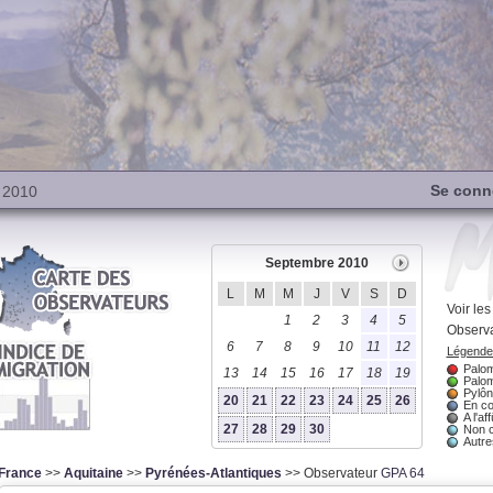
Se conn
 2010
Septembre 2010
L
M
M
J
V
S
D
Voir le
1
2
3
4
5
Observa
6
7
8
9
10
11
12
Légende 
Palom
13
14
15
16
17
18
19
Palom
Pylôn
20
21
22
23
24
25
26
En co
A l'aff
27
28
29
30
Non 
Autres
France
>>
Aquitaine
>>
Pyrénées-Atlantiques
>> Observateur
GPA 64