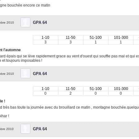
gne bouchée encore ce matin
GPA 64
obre 2010
1-10
11-50
51-100
101-300
3
3
1
1
nt l'automne
lard épais qui se lève rapidement grace au vent d'ouest qui souffle pas mal et qui est
 et toujours imposables !
GPA 64
obre 2010
1-10
11-50
51-100
101-300
0
2
0
0
le !
d trés bas toute la journée avec du brouillard ce matin , montagne bouchée.quelqu
ihar !
GPA 64
obre 2010