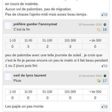
en cours de matinée.
Aucun vol de palombes, pas de migration.
Pas de chasse l'après-midi mais assez beau temps.
0
préfère garder l'anonymat
16 Novembre 2010
C'est la fin
16
1-10
11-50
51-100
101-300
+ de 300
0
3
2
3
0
peu de palombe avec une telle journée de soleil . je crois que
c'est le fin.je pense encore un peu le matin si il fait beau pendant
1 ou 2 jours puis fini.
0
oeil de lynx laurent
14 Novembre 2010
Pluie
17
1-10
11-50
51-100
101-300
+ de 300
0
0
0
0
0
Les papie on pas monte
0