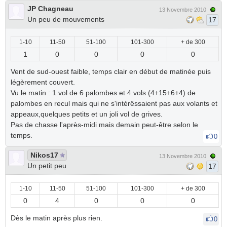
JP Chagneau
13 Novembre 2010
Un peu de mouvements
17
1-10
11-50
51-100
101-300
+ de 300
1
0
0
0
0
Vent de sud-ouest faible, temps clair en début de matinée puis
légèrement couvert.
Vu le matin : 1 vol de 6 palombes et 4 vols (4+15+6+4) de
palombes en recul mais qui ne s'intérêssaient pas aux volants et
appeaux,quelques petits et un joli vol de grives.
Pas de chasse l'après-midi mais demain peut-être selon le
temps.
0
Nikos17
13 Novembre 2010
Un petit peu
17
1-10
11-50
51-100
101-300
+ de 300
0
4
0
0
0
Dès le matin après plus rien.
0