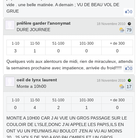
vide . une belle matinée. A demain ; VU DE BEAU VOL DE
GRUE
0
préfère garder l'anonymat
18 Novembre 2010
DURE JOURNEE
79
1-10
11-50
51-100
101-300
+ de 300
3
1
0
0
0
Quelques vols aux alentours de midi, rien de miraculeux, attends
la semaines prochaine avec impatience, arrivée du froid!!!!!
0
oeil de lynx laurent
18 Novembre 2010
Monte a 10h00
17
1-10
11-50
51-100
101-300
+ de 300
0
4
2
1
0
MONTE A 10H00 CAR J AI VUE UN GROS PASSAGE SUR LE
COULOIR DE L'ISLE,DONC J'AI APPELE LES PAPIS,ILS EN
ONT VU UN PEU!MAIS AU BOULOT J'EN AI VU AU MOINS
20...25 VOLS DE 300 A 600 PALOMBES.ET UN GROS