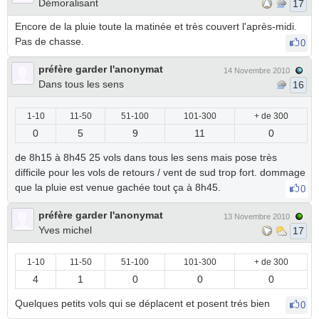
Démoralisant
17
Encore de la pluie toute la matinée et très couvert l'après-midi.
Pas de chasse.
0
préfère garder l'anonymat
14 Novembre 2010
Dans tous les sens
16
1-10
11-50
51-100
101-300
+ de 300
0
5
9
11
0
de 8h15 à 8h45 25 vols dans tous les sens mais pose très
difficile pour les vols de retours / vent de sud trop fort. dommage
que la pluie est venue gachée tout ça à 8h45.
0
préfère garder l'anonymat
13 Novembre 2010
Yves michel
17
1-10
11-50
51-100
101-300
+ de 300
4
1
0
0
0
Quelques petits vols qui se déplacent et posent trés bien
0