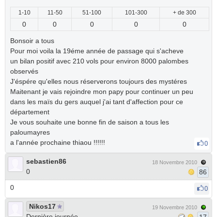
1-10
11-50
51-100
101-300
+ de 300
0
0
0
0
0
Bonsoir a tous
Pour moi voila la 19éme année de passage qui s'acheve
un bilan positif avec 210 vols pour environ 8000 palombes
observés
J'éspére qu'elles nous réserverons toujours des mystéres
Maitenant je vais rejoindre mon papy pour continuer un peu
dans les maïs du gers auquel j'ai tant d'affection pour ce
département
Je vous souhaite une bonne fin de saison a tous les
paloumayres
a l'année prochaine thiaou !!!!!!
0
sebastien86
18 Novembre 2010
0
86
0
0
Nikos17
19 Novembre 2010
Dernière journée