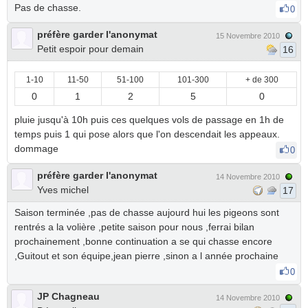
Pas de chasse.
0
préfère garder l'anonymat
15 Novembre 2010
Petit espoir pour demain
16
1-10
11-50
51-100
101-300
+ de 300
0
1
2
5
0
pluie jusqu'à 10h puis ces quelques vols de passage en 1h de
temps puis 1 qui pose alors que l'on descendait les appeaux.
dommage
0
préfère garder l'anonymat
14 Novembre 2010
Yves michel
17
Saison terminée ,pas de chasse aujourd hui les pigeons sont
rentrés a la volière ,petite saison pour nous ,ferrai bilan
prochainement ,bonne continuation a se qui chasse encore
,Guitout et son équipe,jean pierre ,sinon a l année prochaine
0
JP Chagneau
14 Novembre 2010