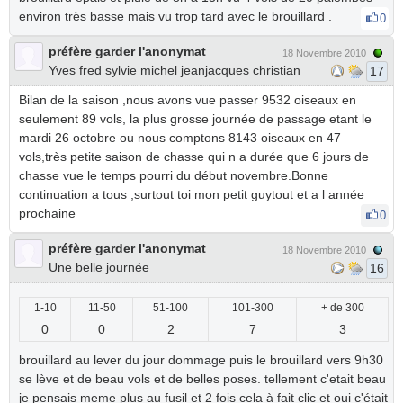
environ très basse mais vu trop tard avec le brouillard .
0
préfère garder l'anonymat
18 Novembre 2010
Yves fred sylvie michel jeanjacques christian
17
Bilan de la saison ,nous avons vue passer 9532 oiseaux en
seulement 89 vols, la plus grosse journée de passage etant le
mardi 26 octobre ou nous comptons 8143 oiseaux en 47
vols,très petite saison de chasse qui n a durée que 6 jours de
chasse vue le temps pourri du début novembre.Bonne
continuation a tous ,surtout toi mon petit guytout et a l année
prochaine
0
préfère garder l'anonymat
18 Novembre 2010
Une belle journée
16
1-10
11-50
51-100
101-300
+ de 300
0
0
2
7
3
brouillard au lever du jour dommage puis le brouillard vers 9h30
se lève et de beau vols et de belles poses. tellement c'etait beau
je pensais meme plus au fusil et 2 fois cela à fait clic et oui c'était