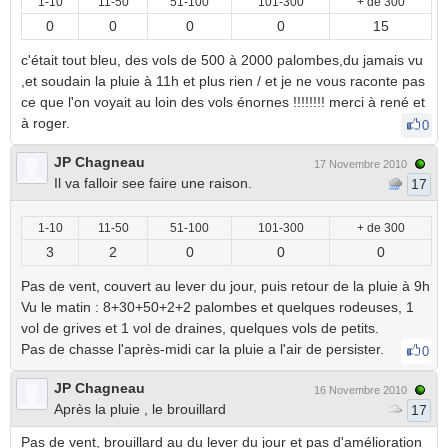
1-10
11-50
51-100
101-300
+ de 300
0
0
0
0
15
c'était tout bleu, des vols de 500 à 2000 palombes,du jamais vu
,et soudain la pluie à 11h et plus rien / et je ne vous raconte pas
ce que l'on voyait au loin des vols énornes !!!!!!!! merci à rené et
à roger.
0
JP Chagneau
17 Novembre 2010
Il va falloir see faire une raison.
17
1-10
11-50
51-100
101-300
+ de 300
3
2
0
0
0
Pas de vent, couvert au lever du jour, puis retour de la pluie à 9h
Vu le matin : 8+30+50+2+2 palombes et quelques rodeuses, 1
vol de grives et 1 vol de draines, quelques vols de petits.
Pas de chasse l'après-midi car la pluie a l'air de persister.
0
JP Chagneau
16 Novembre 2010
Après la pluie , le brouillard
17
Pas de vent, brouillard au du lever du jour et pas d'amélioration