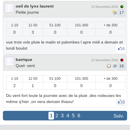
oeil de lynx laurent
12 Novembre 2010
Petite journe
17
1-10
11-50
51-100
101-300
+ de 300
0
3
0
0
0
vue trois vols pluie le matin et palombes l apre midi a demain et
lundi boulot
0
barrique
12 Novembre 2010
Quel- vent
16
1-10
11-50
51-100
101-300
+ de 300
2
1
0
0
0
Du vent fort toute la journée avec de la pluie ,des rodeuses les
même q'hier ,on vera demain thiaou!
0
1
2
3
4
5
6
Suiv.