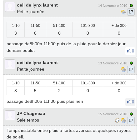
oeil de lynx laurent
14 Novembre 2010
Petite journée
17
1-10
11-50
51-100
101-300
+ de 300
3
0
0
0
0
passage de8h00a 11h00 puis de la pluie pour le dernier jour
demain boulot
0
oeil de lynx laurent
13 Novembre 2010
Petite journée
17
1-10
11-50
51-100
101-300
+ de 300
3
5
2
0
0
passage de8h00a 11h00 puis plus rien
0
JP Chagneau
15 Novembre 2010
Sale temps
17
Temps instable entre pluie à fortes averses et quelques rayons
de soleil.