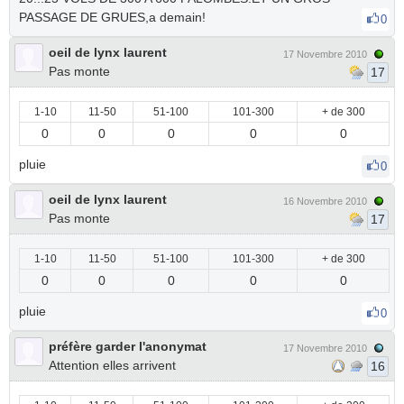
PASSAGE DE GRUES,a demain!
0
oeil de lynx laurent
17 Novembre 2010
Pas monte
17
1-10
11-50
51-100
101-300
+ de 300
0
0
0
0
0
pluie
0
oeil de lynx laurent
16 Novembre 2010
Pas monte
17
1-10
11-50
51-100
101-300
+ de 300
0
0
0
0
0
pluie
0
préfère garder l'anonymat
17 Novembre 2010
Attention elles arrivent
16