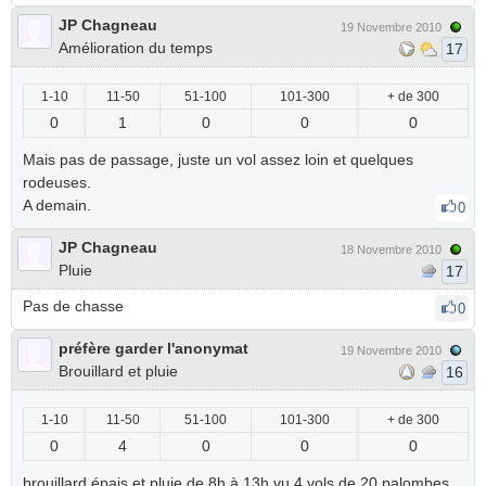
JP Chagneau
19 Novembre 2010
Amélioration du temps
17
1-10
11-50
51-100
101-300
+ de 300
0
1
0
0
0
Mais pas de passage, juste un vol assez loin et quelques
rodeuses.
A demain.
0
JP Chagneau
18 Novembre 2010
Pluie
17
Pas de chasse
0
préfère garder l'anonymat
19 Novembre 2010
Brouillard et pluie
16
1-10
11-50
51-100
101-300
+ de 300
0
4
0
0
0
brouillard épais et pluie de 8h à 13h vu 4 vols de 20 palombes