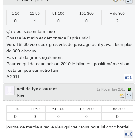
17
1-10
11-50
51-100
101-300
+ de 300
0
4
0
0
2
Ça y est saison terminée.
Chasse le matin et démontage l'après midi.
Vers 16h30 vue deux gros vols de passage où il y avait bien plus
de 300 oiseaux.
Pas mal de grues également.
Pour ce qui de cette saison 2010 le bilan est positif même si on
reste un peu sur notre faim.
A 2011.
0
oeil de lynx laurent
19 Novembre 2010
Rien
17
1-10
11-50
51-100
101-300
+ de 300
0
0
0
0
0
journe de merde avec le vieu qui veut tous pour lui donc bordel
0