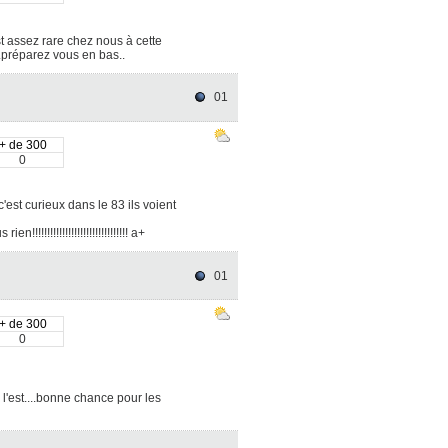
t assez rare chez nous à cette
e..préparez vous en bas..
01
+ de 300
0
est curieux dans le 83 ils voient
!!!!!!!!!!!!!!!!!!!!!!!!!!!! a+
01
+ de 300
0
 l'est....bonne chance pour les