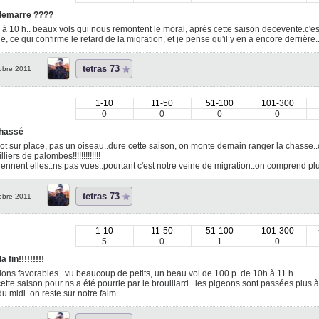
demarre ????
 à 10 h.. beaux vols qui nous remontent le moral, après cette saison decevente.c'es
, ce qui confirme le retard de la migration, et je pense qu'il y en a encore derrièr
tetras 73
obre 2011
1-10
11-50
51-100
101-300
0
0
0
0
hassé
t sur place, pas un oiseau..dure cette saison, on monte demain ranger la chasse..c'
liers de palombes!!!!!!!!!!!!!
ennent elles..ns pas vues..pourtant c'est notre veine de migration..on comprend plus rien!!!!
tetras 73
obre 2011
1-10
11-50
51-100
101-300
5
0
1
0
a fin!!!!!!!!!
ions favorables.. vu beaucoup de petits, un beau vol de 100 p. de 10h à 11 h
ette saison pour ns a été pourrie par le brouillard...les pigeons sont passées plus à
u midi..on reste sur notre faim .