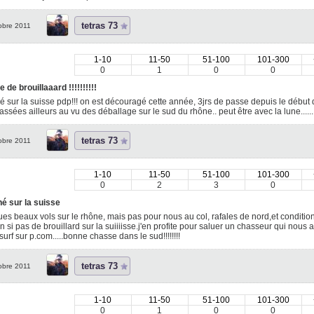
tetras 73
obre 2011
1-10
11-50
51-100
101-300
0
1
0
0
 de brouillaaard !!!!!!!!!!
 sur la suisse pdp!!! on est découragé cette année, 3jrs de passe depuis le début d
assées ailleurs au vu des déballage sur le sud du rhône.. peut être avec la lune.......
tetras 73
obre 2011
1-10
11-50
51-100
101-300
0
2
3
0
é sur la suisse
es beaux vols sur le rhône, mais pas pour nous au col, rafales de nord,et conditio
 si pas de brouillard sur la suiiiisse.j'en profite pour saluer un chasseur qui nous a
 surf sur p.com.....bonne chasse dans le sud!!!!!!!!
tetras 73
obre 2011
1-10
11-50
51-100
101-300
0
1
0
0