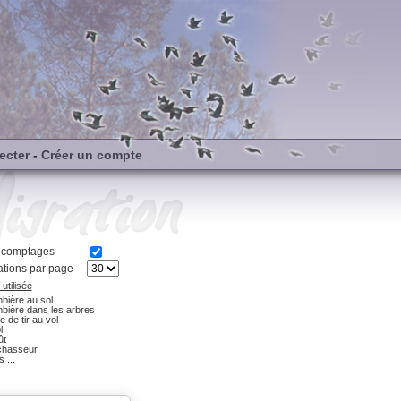
ecter
-
Créer un compte
s comptages
tions par page
utilisée
bière au sol
bière dans les arbres
e de tir au vol
l
ût
chasseur
 ...