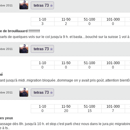
tetras 73
obre 2011
1-10
11-50
51-100
101-300
3
2
0
0
 de brouillaaard !!!!!!!!!!
arts de quelques vols sur le col jusqu'a 9 h. et basta....bouché sur la suisse 1 vol 
tetras 73
obre 2011
1-10
11-50
51-100
101-300
0
0
0
0
hé
ard jusqu'à midi..migration bloquée..dommage on y avait pris goùt..attention bientôt le gra
tetras 73
obre 2011
1-10
11-50
51-100
101-300
0
20
15
7
les yeux
assage dès 8h. jusqu'à 10 h. et stop.c'est parti chez nous dans le jura.pic migratoire
 à ts..