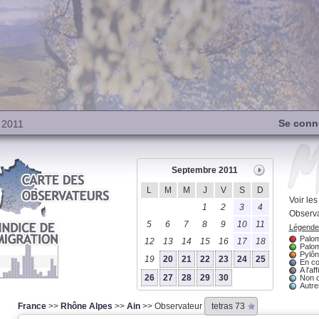
Se conn
 2011
Septembre 2011
L
M
M
J
V
S
D
Voir le
1
2
3
4
Observa
5
6
7
8
9
10
11
Légende 
Palom
12
13
14
15
16
17
18
Palom
Pylôn
19
20
21
22
23
24
25
En co
A l'aff
26
27
28
29
30
Non 
Autres
France
>>
Rhône Alpes
>>
Ain
>> Observateur
tetras 73