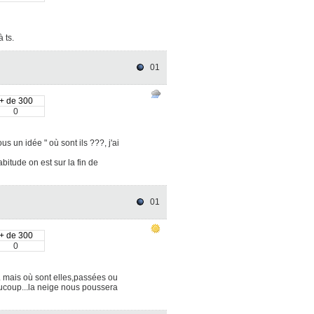
à ts.
01
+ de 300
0
us un idée " où sont ils ???, j'ai
itude on est sur la fin de
01
+ de 300
0
t. mais où sont elles,passées ou
aucoup...la neige nous poussera