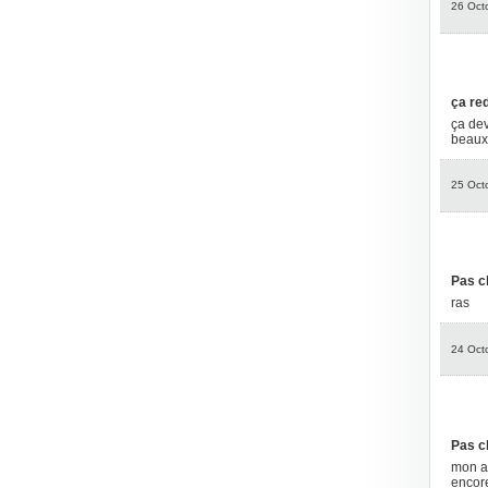
26 Oct
ça red
ça dev
beaux 
25 Oct
Pas c
ras
24 Oct
Pas c
mon am
encore