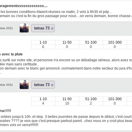
ragementsssssssssssss....
 les bonnes conditions étaient réunies ce matin, 2 vols à 8h30 et pdp...
demain ou c'est la fin du gros passage pour nous....on verra demain, bonne chasse 
tetras 73
obre 2011
1-10
11-50
51-100
101-300
0
0
0
0
 avec la pluie
'ai surfé sur notre site, et personne n'a encore vu un déballage sérieux, alors avez vo
ée mais sans certitude..
ion demain avec le blanc gel annoncé..normalement dans notre secteur du jura d'hab
..
tetras 73
obre 2011
1-10
11-50
51-100
101-300
4
10
2
0
ruc!!!!!
 volées jusqu'à 10h..et stop. 3 belles journées de passe depuis le début, c'est cour
ssées ???? je vois que c'est presque partout pareil...chez nous on y croit plus be
niers vols on verra!!!!!!!!!