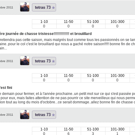
tetras 73
obre 2011
1-10
11-50
51-100
101-300
0
0
0
0
re journée de chasse tristesse!!!!!!!!!!!!! et brouiillard
retiendra pas cette saison, mais malgrés tout comme tous les passionnés on se lan
ine..pour le col c'est le brouillard qui nous a gaché notre saison!!!!! bonne fin de c
in...
tetras 73
obre 2011
1-10
11-50
51-100
101-300
0
0
0
0
est fini
 demain pour fermer, et à l'année prochaine..un petit mot sur ce qui s'est passée p
pour eux, mais faites attention de ne pas pourrir ce site merveilleux qui nous permet
ion tout au long du mois d'octobre...ce serait dommage..allez bonne fin de chasse d
tetras 73
obre 2011
1-10
11-50
51-100
101-300
0
6
3
1