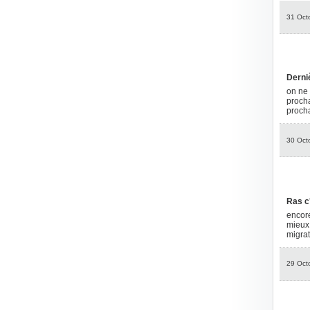
31 Oct
Derniè
on ne 
procha
procha
30 Oct
Ras c'
encore
mieux 
migrat
29 Oct