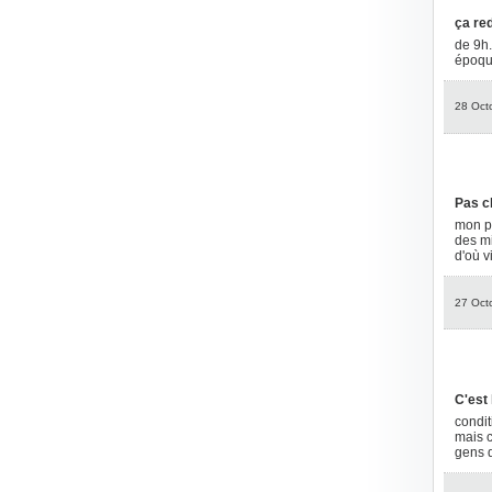
ça re
de 9h.
époque
28 Oct
Pas c
mon po
des mil
d'où vi
27 Oct
C'est l
condit
mais c
gens d