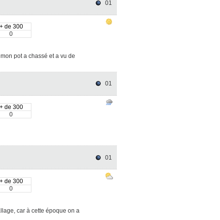
01
+ de 300
0
k, mon pot a chassé et a vu de
01
+ de 300
0
01
+ de 300
0
llage, car à cette époque on a