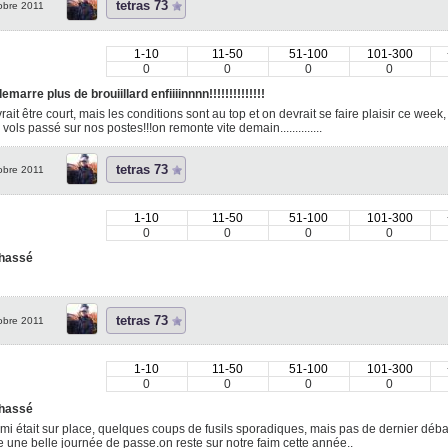
tetras 73
obre 2011
1-10
11-50
51-100
101-300
0
0
0
0
emarre plus de brouiillard enfiiiinnnn!!!!!!!!!!!!!!
rait être court, mais les conditions sont au top et on devrait se faire plaisir ce wee
vols passé sur nos postes!!!on remonte vite demain..............
tetras 73
obre 2011
1-10
11-50
51-100
101-300
0
0
0
0
hassé
tetras 73
obre 2011
1-10
11-50
51-100
101-300
0
0
0
0
hassé
i était sur place, quelques coups de fusils sporadiques, mais pas de dernier déba
 une belle journée de passe.on reste sur notre faim cette année..