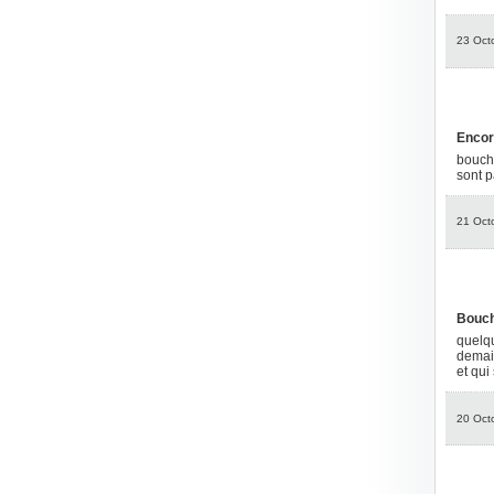
23 Oct
Encore
bouché
sont p
21 Oct
Bouch
quelqu
demain
et qui
20 Oct