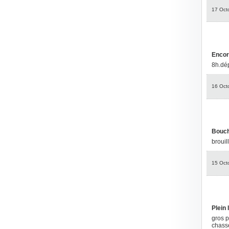
17 Oct
Encore
8h.dép
16 Oct
Bouc
brouill
15 Oct
Plein 
gros p
chasse