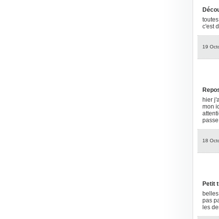
Décou
toutes
c'est 
19 Oct
Repos
hier j
mon id
attent
passe
18 Oct
Petit t
belles
pas pa
les der