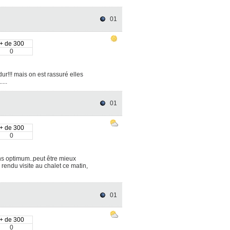
01
+ de 300
0
ur!!! mais on est rassuré elles
....
01
+ de 300
0
ns optimum..peut être mieux
 rendu visite au chalet ce matin,
01
+ de 300
0