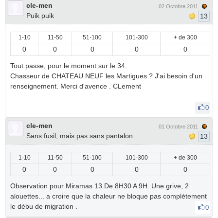
cle-men
02 Octobre 2011
Puik puik
13
1-10
11-50
51-100
101-300
+ de 300
0
0
0
0
0
Tout passe, pour le moment sur le 34.
Chasseur de CHATEAU NEUF les Martigues ? J'ai besoin d'un
renseignement. Merci d'avence . CLement
0
cle-men
01 Octobre 2011
Sans fusil, mais pas sans pantalon.
13
1-10
11-50
51-100
101-300
+ de 300
0
0
0
0
0
Observation pour Miramas 13.De 8H30 A 9H. Une grive, 2
alouettes... a croire que la chaleur ne bloque pas complètement
le débu de migration .
0