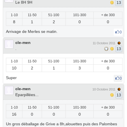
Le 8H 9H
13
1-10
11-50
51-100
101-300
+ de 300
8
1
2
0
0
Arrivage de Merles se matin.
0
cle-men
11 Octobre 2011
.
13
1-10
11-50
51-100
101-300
+ de 300
10
2
1
3
0
Super
0
cle-men
10 Octobre 2011
Eparpillées...
13
1-10
11-50
51-100
101-300
+ de 300
16
0
0
0
0
Un gros déballage de Grive a 8h,alouettes puis des Palombes