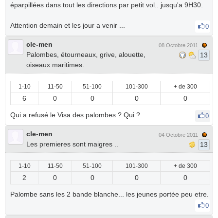
éparpillées dans tout les directions par petit vol.. jusqu'a 9H30.
Attention demain et les jour a venir ...
0
cle-men
08 Octobre 2011
Palombes, étourneaux, grive, alouette,
13
oiseaux maritimes.
1-10
11-50
51-100
101-300
+ de 300
6
0
0
0
0
Qui a refusé le Visa des palombes ? Qui ?
0
cle-men
04 Octobre 2011
Les premieres sont maigres ..
13
1-10
11-50
51-100
101-300
+ de 300
2
0
0
0
0
Palombe sans les 2 bande blanche... les jeunes portée peu etre.
0