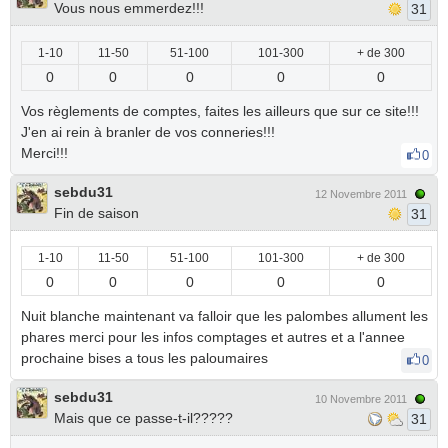
Vous nous emmerdez!!!
31
1-10
11-50
51-100
101-300
+ de 300
0
0
0
0
0
Vos règlements de comptes, faites les ailleurs que sur ce site!!!
J'en ai rein à branler de vos conneries!!!
Merci!!!
0
sebdu31
12 Novembre 2011
Fin de saison
31
1-10
11-50
51-100
101-300
+ de 300
0
0
0
0
0
Nuit blanche maintenant va falloir que les palombes allument les
phares merci pour les infos comptages et autres et a l'annee
prochaine bises a tous les paloumaires
0
sebdu31
10 Novembre 2011
Mais que ce passe-t-il?????
31