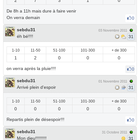
2
7
3
1
0
De 8h a 11h mais dure à faire venir
On verra demain
0
sebdu31
03 Novembre 2011
éh bé!!!!
31
1-10
11-50
51-100
101-300
+ de 300
1
2
0
0
0
on verra après la pluie!!!!
0
sebdu31
01 Novembre 2011
Arrivé plein d'espoir
31
1-10
11-50
51-100
101-300
+ de 300
0
0
0
0
0
Repartis plein de désespoir!!!
0
sebdu31
31 Octobre 2011
Mon dieu!!!!!!!!!
31