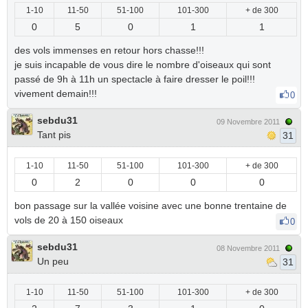
1-10
11-50
51-100
101-300
+ de 300
0
5
0
1
1
des vols immenses en retour hors chasse!!!
je suis incapable de vous dire le nombre d'oiseaux qui sont
passé de 9h à 11h un spectacle à faire dresser le poil!!!
vivement demain!!!
0
sebdu31
09 Novembre 2011
Tant pis
31
1-10
11-50
51-100
101-300
+ de 300
0
2
0
0
0
bon passage sur la vallée voisine avec une bonne trentaine de
vols de 20 à 150 oiseaux
0
sebdu31
08 Novembre 2011
Un peu
31
1-10
11-50
51-100
101-300
+ de 300