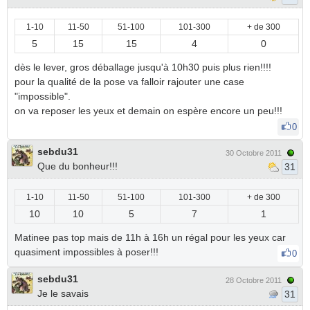
1-10
11-50
51-100
101-300
+ de 300
5
15
15
4
0
dès le lever, gros déballage jusqu'à 10h30 puis plus rien!!!!
pour la qualité de la pose va falloir rajouter une case
"impossible".
on va reposer les yeux et demain on espère encore un peu!!!
0
sebdu31
30 Octobre 2011
Que du bonheur!!!
31
1-10
11-50
51-100
101-300
+ de 300
10
10
5
7
1
Matinee pas top mais de 11h à 16h un régal pour les yeux car
quasiment impossibles à poser!!!
0
sebdu31
28 Octobre 2011
Je le savais
31