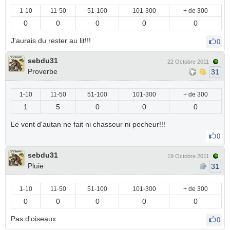
1-10
11-50
51-100
101-300
+ de 300
0
0
0
0
0
J'aurais du rester au lit!!!
0
sebdu31
22 Octobre 2011
Proverbe
31
1-10
11-50
51-100
101-300
+ de 300
1
5
0
0
0
Le vent d'autan ne fait ni chasseur ni pecheur!!!
0
sebdu31
19 Octobre 2011
Pluie
31
1-10
11-50
51-100
101-300
+ de 300
0
0
0
0
0
Pas d'oiseaux
0