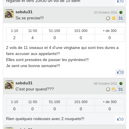
regardé et vers 10h30 un vol de 15 idem
0
sebdu31
10 Octobre 2011
Sa se precise!!!
31
1-10
11-50
51-100
101-300
+ de 300
2
4
0
0
0
2 vols de 11 oiseaux et 4 d'une vingtaine qui sont tres dures a
faire accuser aux appelants!!!
Elles sont pressées de passer les pyrénées!!!
Je sent une bonne semaine!!!
0
sebdu31
08 Octobre 2011
C'est pour quand???
31
1-10
11-50
51-100
101-300
+ de 300
0
0
0
0
0
Rien quelques rodeuses avec 2 rouquets!!!
0