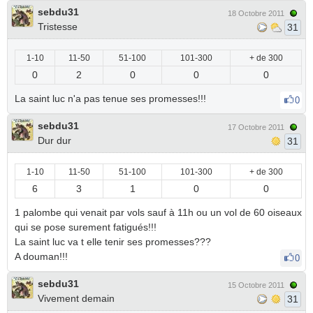
sebdu31
18 Octobre 2011
Tristesse
31
1-10
11-50
51-100
101-300
+ de 300
0
2
0
0
0
La saint luc n'a pas tenue ses promesses!!!
0
sebdu31
17 Octobre 2011
Dur dur
31
1-10
11-50
51-100
101-300
+ de 300
6
3
1
0
0
1 palombe qui venait par vols sauf à 11h ou un vol de 60 oiseaux
qui se pose surement fatigués!!!
La saint luc va t elle tenir ses promesses???
A douman!!!
0
sebdu31
15 Octobre 2011
Vivement demain
31