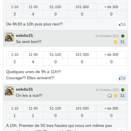
1-10
11-50
51-100
101-300
+ de 300
3
4
0
0
0
De 8h30 a 10h puis plus rien!!!
0
sebdu31
14 Octobre 2011
Sa sent bon!!!
31
1-10
11-50
51-100
101-300
+ de 300
2
4
0
0
0
Quelques unes de 9h a 11h!!!
Courage!!! Elles arrivent!!!
0
sebdu31
11 Octobre 2011
On les a vus!!!
31
1-10
11-50
51-100
101-300
+ de 300
1
1
0
0
0
A 10h, Premier de 50 tres hautes qui nous ont même pas