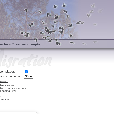
ecter
-
Créer un compte
s comptages
tions par page
tilisée
ière au sol
bière dans les arbres
 de tir au vol
t
hasseur
 ...