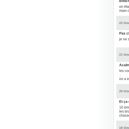
Bouc
on éta
mais c
22 Oct
Pas c
je ne 
21 Oct
Acalm
les co
..
on a e
20 Oct
Et ça
10 ème
les br
chasse
19 Oct