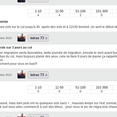
1-10
11-50
51-100
101-300
4
4
2
0
tombe
es vols sur le col jusqu'à 9h. après des vols et à 11h30 terminé..on sent le début d
tetras 73
obre 2012
ols sur 3 jours au col
pic migratoire vents favorables, belle journée de migration, ensuite le vent ayant to
 bas du col, mais toujours plaisir des yeux..cela va faire 8 jours de passe ça rappel
on.
arrivent pour vous en bas!!!
tetras 73
obre 2012
1-10
11-50
51-100
101-300
0
0
0
0
assé, mais mes pots ont vu quelques vols sans + , mauvais temps sur l'est ;normal, 
e sud vous allez commencé à voir des bleus... pour nous le pic de migra.bne chass