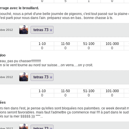
0
5
1
0
rage avec le brouillard.
 bouché, nous a privé d'une belle journée de pigeons, c'est tout passé sur la plaine e
c'est parti pour nous dans l'ain. préparez vous en bas.. bonne chasse à ts.
tetras 73
obre 2012
1-10
11-50
51-100
101-300
0
0
0
0
gloo
au, pas pu chasser!!!!!!!!!!!
 si le vent tourne au nord sur suisse....on verra.....on y croit.
tetras 73
obre 2012
1-10
11-50
51-100
101-300
0
0
0
0
ées
rs rien dans l'est, je pense qu'elles sont bloquées nos palombes. ce week devrait 
ions seront favorables. mais faut l'admettre ça commence mal !!!! à part dans le sud 
ls sur la mer §§§§§ ))) """"...
tetras 73
obre 2012