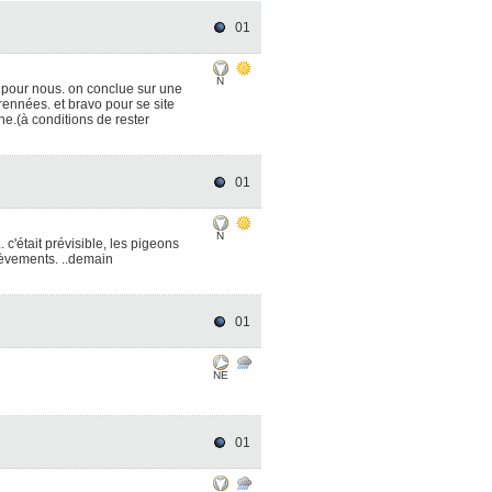
01
N
mé pour nous. on conclue sur une
ennées. et bravo pour se site
ne.(à conditions de rester
01
N
 c'était prévisible, les pigeons
élèvements. ..demain
01
NE
01