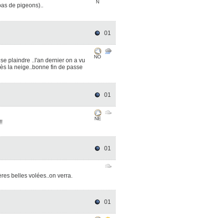
N
pas de pigeons)..
01
NO
 plaindre ..l'an dernier on a vu
ès la neige..bonne fin de passe
01
NE
!!
01
res belles volées..on verra.
01