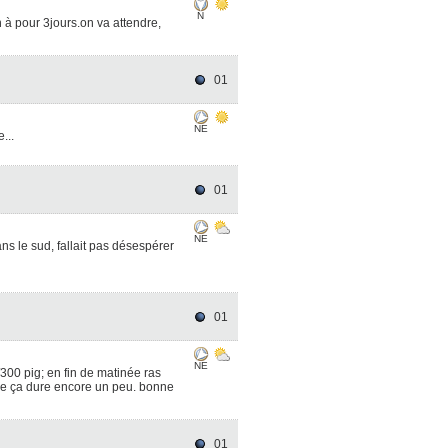
N
n à pour 3jours.on va attendre,
01
NE
e...
01
NE
ns le sud, fallait pas désespérer
01
NE
300 pig; en fin de matinée ras
 que ça dure encore un peu. bonne
01