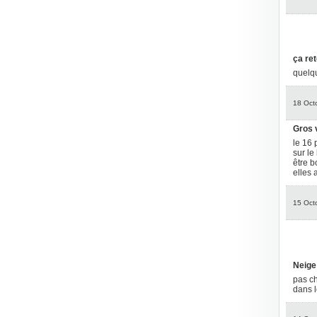
ça re
quelqu
18 Oct
Gros v
le 16 
sur le
être b
elles 
15 Oct
Neige
pas ch
dans l