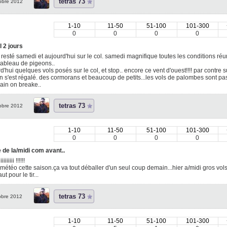
tetras 73
obre 2012
1-10
11-50
51-100
101-300
0
0
0
0
 2 jours
 resté samedi et aujourd'hui sur le col. samedi magnifique toutes les conditions réu
ableau de pigeons..
d'hui quelques vols posés sur le col, et stop.. encore ce vent d'ouest!!!! par contr
n s'est régalé. des cormorans et beaucoup de petits...les vols de palombes sont pas 
ain on breake..
tetras 73
obre 2012
1-10
11-50
51-100
101-300
0
0
0
0
 de la/midi com avant..
iiiiiiii !!!!!!
 météo cette saison.ça va tout déballer d'un seul coup demain...hier a/midi gros vol
ut pour le tir...
tetras 73
obre 2012
1-10
11-50
51-100
101-300