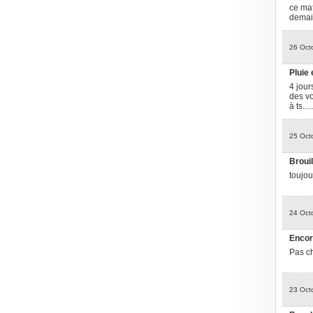
ce mat
demain
26 Oct
Pluie 
4 jour
des vo
à ts.......
25 Oct
Brouil
toujou
24 Oct
Encor
Pas ch
23 Oct