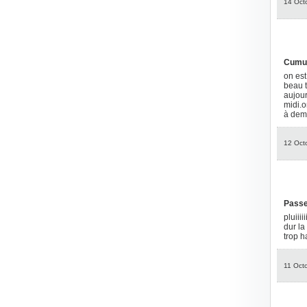
14 Oct
Cumul
on est
beau t
aujour
midi.o
à dem
12 Oct
Passe
pluiiiiiii
dur la
trop ha
11 Oct