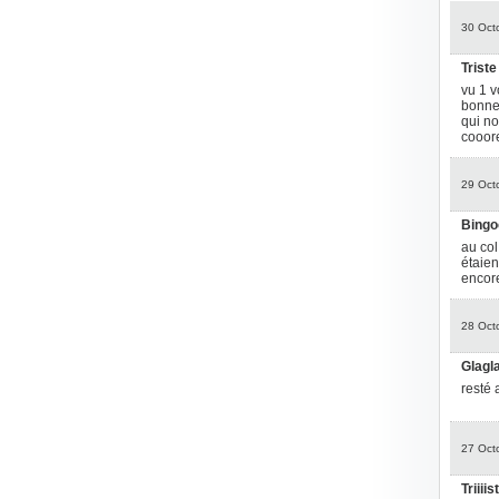
30 Oct
Triste 
vu 1 v
bonne 
qui no
cooore
29 Oct
Bingoo
au col
étaien
encore!!
28 Oct
Glagl
resté 
27 Oct
Triiiis