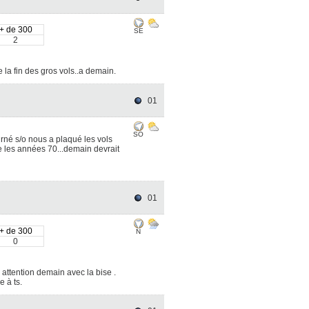
+ de 300
SE
2
e la fin des gros vols..a demain.
01
SO
urné s/o nous a plaqué les vols
le les années 70...demain devrait
01
+ de 300
N
0
attention demain avec la bise .
e à ts.