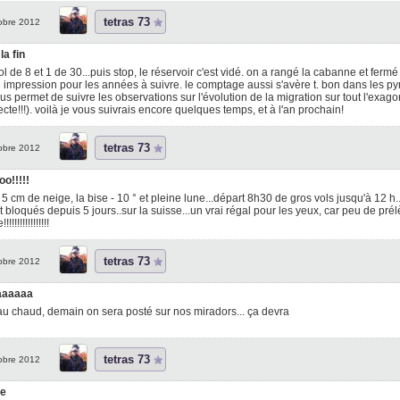
tetras 73
obre 2012
la fin
ol de 8 et 1 de 30...puis stop, le réservoir c'est vidé. on a rangé la cabanne et fer
impression pour les années à suivre. le comptage aussi s'avère t. bon dans les pyr
us permet de suivre les observations sur l'évolution de la migration sur tout l'exago
cte!!!). voilà je vous suivrais encore quelques temps, et à l'an prochain!
tetras 73
obre 2012
o!!!!!
 5 cm de neige, la bise - 10 ° et pleine lune...départ 8h30 de gros vols jusqu'à 12 h...
t bloqués depuis 5 jours..sur la suisse...un vrai régal pour les yeux, car peu de pr
!!!!!!!!!!!!!!!
tetras 73
obre 2012
aaaaaa
au chaud, demain on sera posté sur nos miradors... ça devra
tetras 73
obre 2012
te