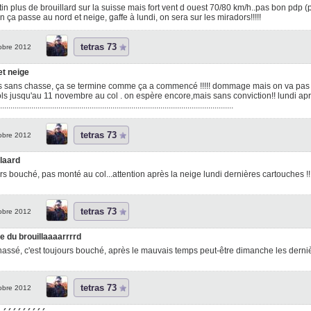
in plus de brouillard sur la suisse mais fort vent d ouest 70/80 km/h..pas bon pdp (
 ça passe au nord et neige, gaffe à lundi, on sera sur les miradors!!!!!
tetras 73
obre 2012
et neige
s sans chasse, ça se termine comme ça a commencé !!!!! dommage mais on va pas se
ls jusqu'au 11 novembre au col . on espère encore,mais sans conviction!! lundi apr
..............................................................................................................
tetras 73
obre 2012
laard
rs bouché, pas monté au col...attention après la neige lundi dernières cartouches !!
tetras 73
obre 2012
e du brouillaaaarrrrd
assé, c'est toujours bouché, après le mauvais temps peut-être dimanche les derniè
tetras 73
obre 2012