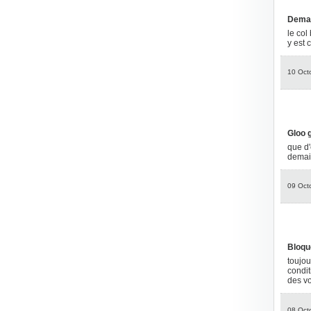
Demar
le col
y est 
10 Oct
Gloo 
que d'e
demain
09 Oct
Bloqu
toujou
condit
des vo
08 Oct