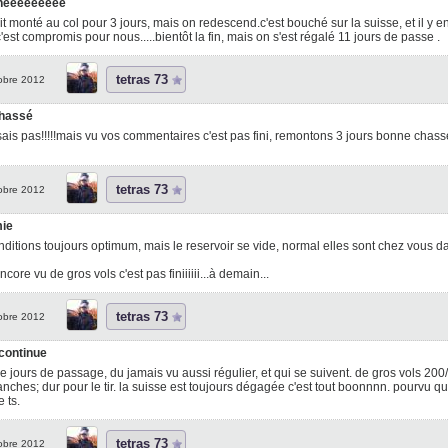
hééééééééé
it monté au col pour 3 jours, mais on redescend.c'est bouché sur la suisse, et il y e
'est compromis pour nous.....bientôt la fin, mais on s'est régalé 11 jours de passe .
tetras 73
obre 2012
hassé
sais pas!!!!!mais vu vos commentaires c'est pas fini, remontons 3 jours bonne chass
tetras 73
obre 2012
ie
nditions toujours optimum, mais le reservoir se vide, normal elles sont chez vous da
ncore vu de gros vols c'est pas finiiiiii...à demain...
tetras 73
obre 2012
 continue
 jours de passage, du jamais vu aussi régulier, et qui se suivent. de gros vols 200/
anches; dur pour le tir. la suisse est toujours dégagée c'est tout boonnnn. pourvu
 ts.
tetras 73
obre 2012