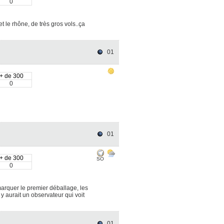
0
t le rhône, de très gros vols..ça
01
+ de 300
0
01
+ de 300
SO
0
marquer le premier déballage, les
y aurait un observateur qui voit
01