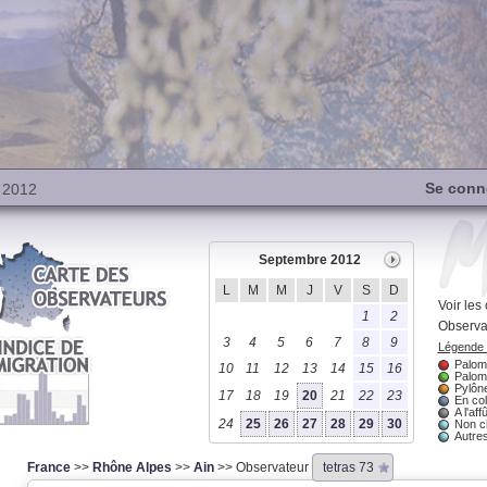
Se conn
 2012
Septembre 2012
L
M
M
J
V
S
D
Voir le
1
2
Observa
3
4
5
6
7
8
9
Légende u
Palomb
10
11
12
13
14
15
16
Palom
Pylône
17
18
19
20
21
22
23
En col
A l'affû
24
25
26
27
28
29
30
Non c
Autres
France
>>
Rhône Alpes
>>
Ain
>> Observateur
tetras 73