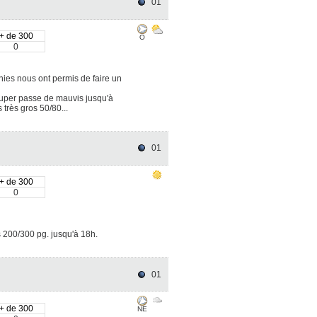
01
+ de 300
O
0
nies nous ont permis de faire un
e super passe de mauvis jusqu'à
très gros 50/80...
01
+ de 300
0
s 200/300 pg. jusqu'à 18h.
01
+ de 300
NE