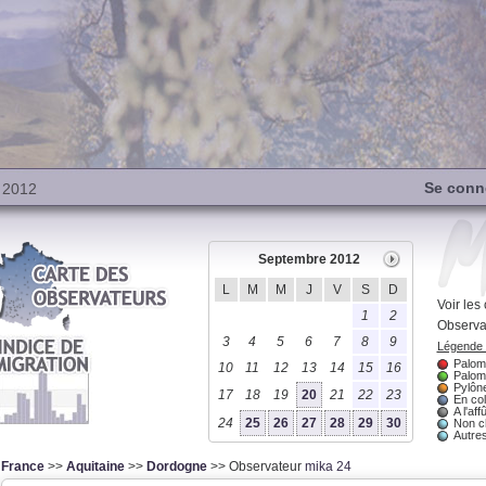
Se conn
 2012
Septembre 2012
L
M
M
J
V
S
D
Voir le
1
2
Observa
3
4
5
6
7
8
9
Légende u
Palomb
10
11
12
13
14
15
16
Palom
Pylône
17
18
19
20
21
22
23
En col
A l'affû
24
25
26
27
28
29
30
Non c
Autres
France
>>
Aquitaine
>>
Dordogne
>> Observateur
mika 24