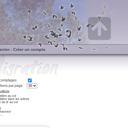
ecter
-
Créer un compte
s comptages
tions par page
tilisée
ière au sol
bière dans les arbres
 de tir au vol
t
hasseur
 ...