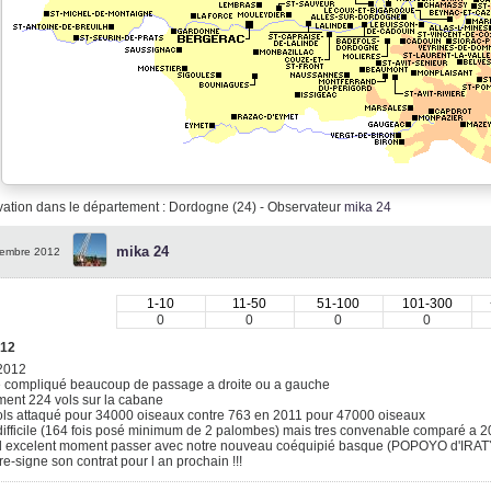
ation dans le département : Dordogne (24) - Observateur
mika 24
mika 24
embre 2012
1-10
11-50
51-100
101-300
0
0
0
0
012
 2012
 compliqué beaucoup de passage a droite ou a gauche
ent 224 vols sur la cabane
ols attaqué pour 34000 oiseaux contre 763 en 2011 pour 47000 oiseaux
ifficile (164 fois posé minimum de 2 palombes) mais tres convenable comparé a 2
d excelent moment passer avec notre nouveau coéquipié basque (POPOYO d'IRAT
 re-signe son contrat pour l an prochain !!!