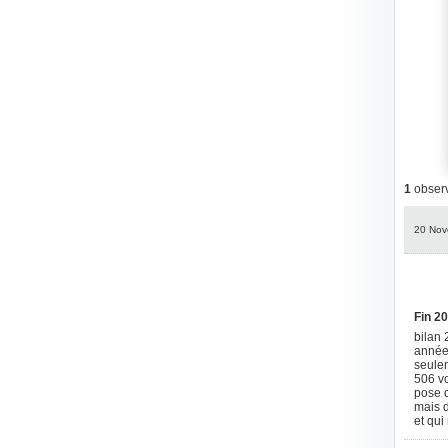
1
observ
20 Nov
Fin 2
bilan
année
seulem
506 v
pose d
mais 
et qui