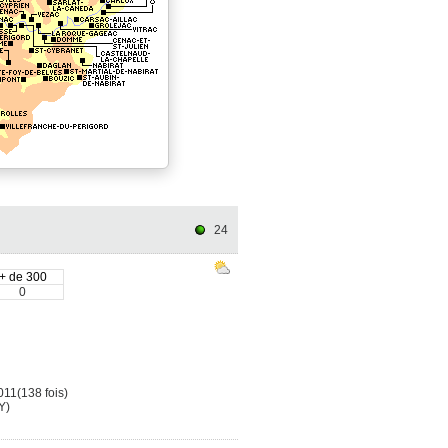
24
+ de 300
0
011(138 fois)
Y)