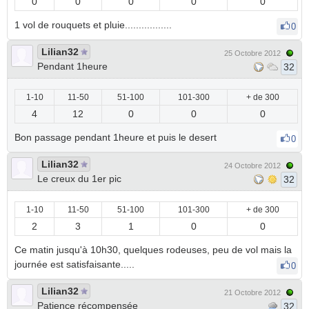
0
0
0
0
0
1 vol de rouquets et pluie.................
0
Lilian32
25 Octobre 2012
Pendant 1heure
32
1-10
11-50
51-100
101-300
+ de 300
4
12
0
0
0
Bon passage pendant 1heure et puis le desert
0
Lilian32
24 Octobre 2012
Le creux du 1er pic
32
1-10
11-50
51-100
101-300
+ de 300
2
3
1
0
0
Ce matin jusqu'à 10h30, quelques rodeuses, peu de vol mais la
journée est satisfaisante.....
0
Lilian32
21 Octobre 2012
Patience récompensée
32