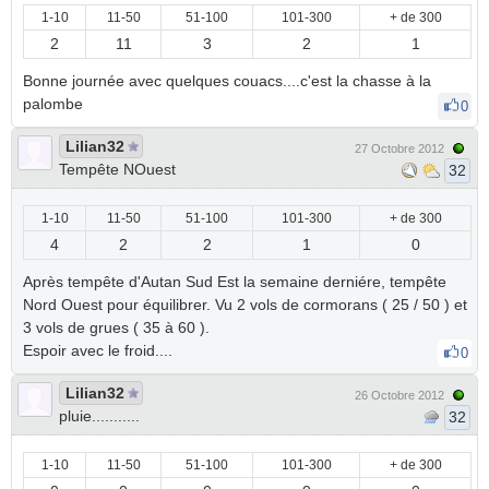
1-10
11-50
51-100
101-300
+ de 300
2
11
3
2
1
Bonne journée avec quelques couacs....c'est la chasse à la
palombe
0
Lilian32
27 Octobre 2012
Tempête NOuest
32
1-10
11-50
51-100
101-300
+ de 300
4
2
2
1
0
Après tempête d'Autan Sud Est la semaine derniére, tempête
Nord Ouest pour équilibrer. Vu 2 vols de cormorans ( 25 / 50 ) et
3 vols de grues ( 35 à 60 ).
Espoir avec le froid....
0
Lilian32
26 Octobre 2012
pluie...........
32
1-10
11-50
51-100
101-300
+ de 300