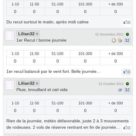
1-10
11-50
51-100
101-300
+ de 300
0
0
0
0
0
Du recul surtout le matin, après midi calme
0
Lilian32
01 Novembre 2012
1er Recul / bonne journée
32
1-10
11-50
51-100
101-300
+ de 300
0
0
0
0
0
1er recul balancé par le vent fort. Belle journée...
0
Lilian32
31 Octobre 2012
Pluie, brouillard et ciel vide
32
1-10
11-50
51-100
101-300
+ de 300
0
0
0
0
0
Rien de la journée, météo défavorable, juste 2 à 3 mouvements
de rodeuses. 2 vols de réserve rentrant en fin de journée...
0