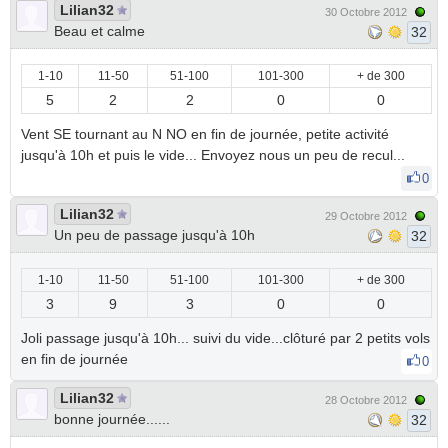
Lilian32
30 Octobre 2012
Beau et calme
32
1-10
11-50
51-100
101-300
+ de 300
5
2
2
0
0
Vent SE tournant au N NO en fin de journée, petite activité
jusqu'à 10h et puis le vide... Envoyez nous un peu de recul...
0
Lilian32
29 Octobre 2012
Un peu de passage jusqu'à 10h
32
1-10
11-50
51-100
101-300
+ de 300
3
9
3
0
0
Joli passage jusqu'à 10h... suivi du vide...clôturé par 2 petits vols
en fin de journée
0
Lilian32
28 Octobre 2012
bonne journée......
32