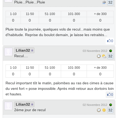
Pluie...Pluie...Pluie
32
1-10
11-50
51-100
101-300
+ de 300
0
0
0
0
0
Pluie toute la journée, quelques vols de recul...mais moins que
d'habitude. Reprise du boulot demain, je laisse les retraités...
0
Lilian32
03 Novembre 2012
Recul....
32
1-10
11-50
51-100
101-300
+ de 300
0
0
0
0
0
Recul important tôt le matin, palombes au ras des cimes à cause
du vent fort = pose impossible. Après midi retour aux dortoirs loin
et hautes.
0
Lilian32
02 Novembre 2012
2éme jour de recul
32