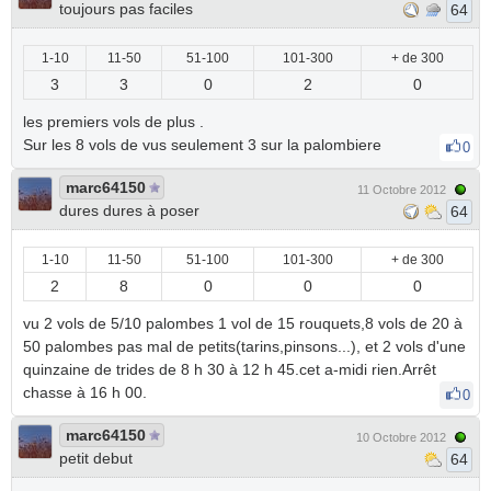
toujours pas faciles
64
1-10
11-50
51-100
101-300
+ de 300
3
3
0
2
0
les premiers vols de plus .
Sur les 8 vols de vus seulement 3 sur la palombiere
0
marc64150
11 Octobre 2012
dures dures à poser
64
1-10
11-50
51-100
101-300
+ de 300
2
8
0
0
0
vu 2 vols de 5/10 palombes 1 vol de 15 rouquets,8 vols de 20 à
50 palombes pas mal de petits(tarins,pinsons...), et 2 vols d'une
quinzaine de trides de 8 h 30 à 12 h 45.cet a-midi rien.Arrêt
chasse à 16 h 00.
0
marc64150
10 Octobre 2012
petit debut
64