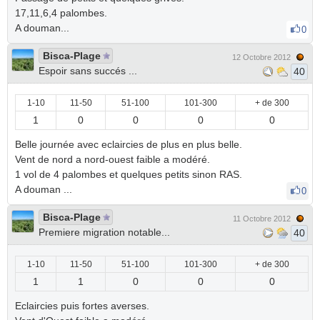
17,11,6,4 palombes.
A douman...
0
Bisca-Plage
12 Octobre 2012
Espoir sans succés ...
40
1-10
11-50
51-100
101-300
+ de 300
1
0
0
0
0
Belle journée avec eclaircies de plus en plus belle.
Vent de nord a nord-ouest faible a modéré.
1 vol de 4 palombes et quelques petits sinon RAS.
A douman ...
0
Bisca-Plage
11 Octobre 2012
Premiere migration notable...
40
1-10
11-50
51-100
101-300
+ de 300
1
1
0
0
0
Eclaircies puis fortes averses.