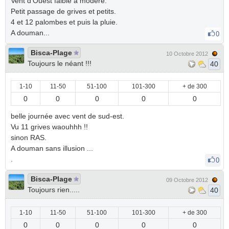
Vent d'Ouest faible a modéré.
Petit passage de grives et petits.
4 et 12 palombes et puis la pluie.
A douman...
0
Bisca-Plage
10 Octobre 2012
Toujours le néant !!!
40
1-10
11-50
51-100
101-300
+ de 300
0
0
0
0
0
belle journée avec vent de sud-est.
Vu 11 grives waouhhh !!
sinon RAS.
A douman sans illusion ...
.
0
Bisca-Plage
09 Octobre 2012
Toujours rien.....
40
1-10
11-50
51-100
101-300
+ de 300
0
0
0
0
0