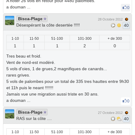
A noter 26 vols en retour pour 4480 palombes.
a douman ...
0
Bisca-Plage
28 Octobre 2012
Désespérant la côte desertée !!!!!
40
1-10
11-50
51-100
101-300
+ de 300
1
1
1
2
0
Tres beau et froid.
Vent de nord-est modéré.
5 vols d'oies, 1 de grues,2 magnifiques de canards...
rares grives.
5 vols de palombes pour un total de 335 tres hauttes entre 9h30
et 11h puis le neant !!!!!!!
Jamais vue une migration aussi triste en 30 ans.
a douman ...
0
Bisca-Plage
27 Octobre 2012
RAS sur la côte ....
40
1-10
11-50
51-100
101-300
+ de 300