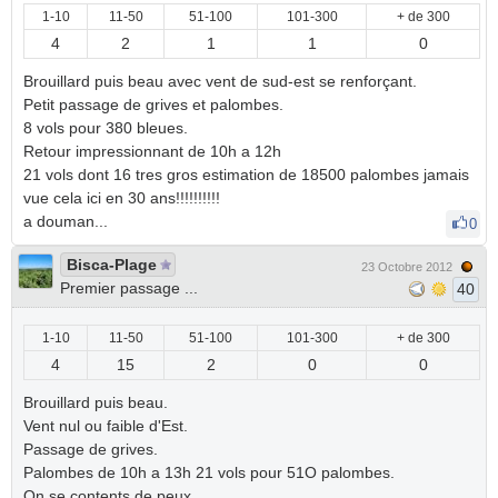
1-10
11-50
51-100
101-300
+ de 300
4
2
1
1
0
Brouillard puis beau avec vent de sud-est se renforçant.
Petit passage de grives et palombes.
8 vols pour 380 bleues.
Retour impressionnant de 10h a 12h
21 vols dont 16 tres gros estimation de 18500 palombes jamais
vue cela ici en 30 ans!!!!!!!!!!
a douman...
0
Bisca-Plage
23 Octobre 2012
Premier passage ...
40
1-10
11-50
51-100
101-300
+ de 300
4
15
2
0
0
Brouillard puis beau.
Vent nul ou faible d'Est.
Passage de grives.
Palombes de 10h a 13h 21 vols pour 51O palombes.
On se contents de peux.