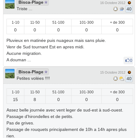
Bisca-Plage
16 Octobre 2012
Triste ...
40
1-10
11-50
51-100
101-300
+ de 300
0
0
0
0
0
Pluvieux en matinée puis nuageux mais sans pluie.
Venr de Sud tournant Est en apres midi.
Aucune migration.
A douman ...
0
Bisca-Plage
15 Octobre 2012
Petites volées !!!!
40
1-10
11-50
51-100
101-300
+ de 300
15
8
0
0
0
Assez belle journée avec vent leger de sud-est à sud-ouest.
Passage d'hirondelles et de petits.
Pas de grives.
Passage de rouquets principalement de 10h a 14h apres plus
rien.