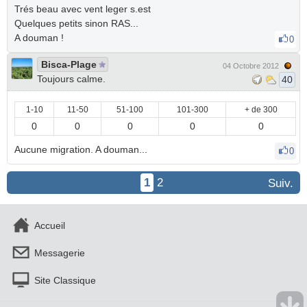
Trés beau avec vent leger s.est
Quelques petits sinon RAS...
A douman !
0
Bisca-Plage
04 Octobre 2012
Toujours calme.
40
1-10
11-50
51-100
101-300
+ de 300
0
0
0
0
0
Aucune migration. A douman...
0
1
2
Suiv.
Accueil
Messagerie
Site Classique