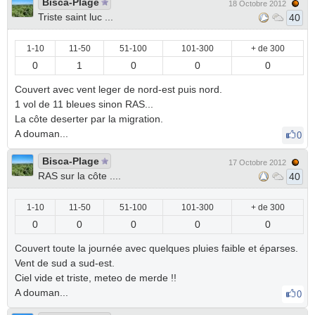
Bisca-Plage
18 Octobre 2012
Triste saint luc ...
40
1-10
11-50
51-100
101-300
+ de 300
0
1
0
0
0
Couvert avec vent leger de nord-est puis nord.
1 vol de 11 bleues sinon RAS...
La côte deserter par la migration.
A douman...
0
Bisca-Plage
17 Octobre 2012
RAS sur la côte ....
40
1-10
11-50
51-100
101-300
+ de 300
0
0
0
0
0
Couvert toute la journée avec quelques pluies faible et éparses.
Vent de sud a sud-est.
Ciel vide et triste, meteo de merde !!
A douman...
0