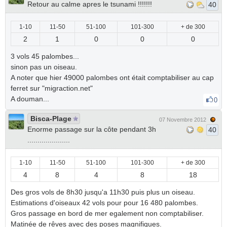
Retour au calme apres le tsunami !!!!!!!
40
1-10
11-50
51-100
101-300
+ de 300
2
1
0
0
0
3 vols 45 palombes...
sinon pas un oiseau.
A noter que hier 49000 palombes ont était comptabiliser au cap
ferret sur "migraction.net"
A douman...
0
Bisca-Plage
07 Novembre 2012
Enorme passage sur la côte pendant 3h
40
.....................
1-10
11-50
51-100
101-300
+ de 300
4
8
4
8
18
Des gros vols de 8h30 jusqu'a 11h30 puis plus un oiseau.
Estimations d'oiseaux 42 vols pour pour 16 480 palombes.
Gros passage en bord de mer egalement non comptabiliser.
Matinée de rêves avec des poses magnifiques.