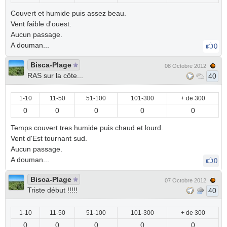
Couvert et humide puis assez beau.
Vent faible d'ouest.
Aucun passage.
A douman...
0
Bisca-Plage
08 Octobre 2012
RAS sur la côte...
40
1-10
11-50
51-100
101-300
+ de 300
0
0
0
0
0
Temps couvert tres humide puis chaud et lourd.
Vent d'Est tournant sud.
Aucun passage.
A douman...
0
Bisca-Plage
07 Octobre 2012
Triste début !!!!!
40
1-10
11-50
51-100
101-300
+ de 300
0
0
0
0
0