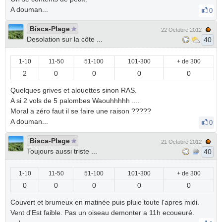
A douman...
0
Bisca-Plage
22 Octobre 2012
Desolation sur la côte ...
40
1-10
11-50
51-100
101-300
+ de 300
2
0
0
0
0
Quelques grives et alouettes sinon RAS.
A si 2 vols de 5 palombes Waouhhhhh ....
Moral a zéro faut il se faire une raison ?????
A douman...
0
Bisca-Plage
21 Octobre 2012
Toujours aussi triste ...
40
1-10
11-50
51-100
101-300
+ de 300
0
0
0
0
0
Couvert et brumeux en matinée puis pluie toute l'apres midi.
Vent d'Est faible. Pas un oiseau demonter a 11h ecoueuré.