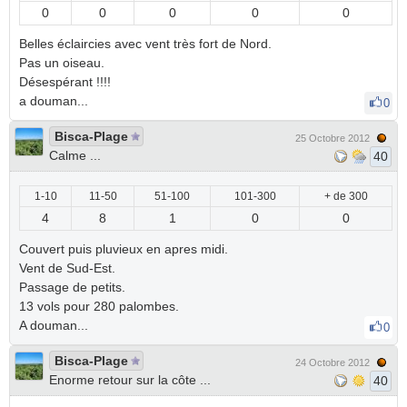
0
0
0
0
0
Belles éclaircies avec vent très fort de Nord.
Pas un oiseau.
Désespérant !!!!
a douman...
0
Bisca-Plage
25 Octobre 2012
Calme ...
40
1-10
11-50
51-100
101-300
+ de 300
4
8
1
0
0
Couvert puis pluvieux en apres midi.
Vent de Sud-Est.
Passage de petits.
13 vols pour 280 palombes.
A douman...
0
Bisca-Plage
24 Octobre 2012
Enorme retour sur la côte ...
40