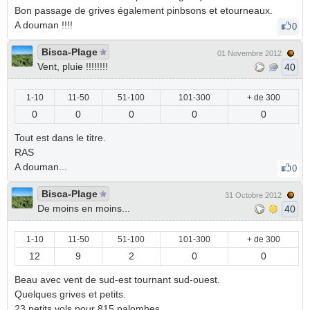
Bon passage de grives également pinbsons et etourneaux.
A douman !!!!
0
Bisca-Plage
01 Novembre 2012
Vent, pluie !!!!!!!!
40
1-10
11-50
51-100
101-300
+ de 300
0
0
0
0
0
Tout est dans le titre.
RAS
A douman...
0
Bisca-Plage
31 Octobre 2012
De moins en moins...
40
1-10
11-50
51-100
101-300
+ de 300
12
9
2
0
0
Beau avec vent de sud-est tournant sud-ouest.
Quelques grives et petits.
23 petits vols pour 815 palombes.