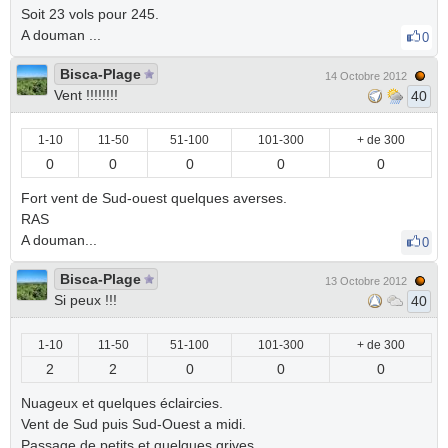
Soit 23 vols pour 245.
A douman ...
0
Bisca-Plage
14 Octobre 2012
Vent !!!!!!!!
40
1-10
11-50
51-100
101-300
+ de 300
0
0
0
0
0
Fort vent de Sud-ouest quelques averses.
RAS
A douman...
0
Bisca-Plage
13 Octobre 2012
Si peux !!!
40
1-10
11-50
51-100
101-300
+ de 300
2
2
0
0
0
Nuageux et quelques éclaircies.
Vent de Sud puis Sud-Ouest a midi.
Passage de petits et quelques grives.