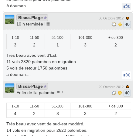
A douman...
0
Bisca-Plage
30 Octobre 2012
10 h terminée !!!!!
40
1-10
11-50
51-100
101-300
+ de 300
3
2
1
3
2
Tres beau avec vent d'Est.
11 vols 2320 palombes en migration.
5 vols de retour 1750 palombes.
a douman....
0
Bisca-Plage
29 Octobre 2012
Enfin de lla palombe !!!!!
40
1-10
11-50
51-100
101-300
+ de 300
4
2
3
3
2
Trés beau avec vent de sud-est modéré.
14 vols en migration pour 2620 palombes.