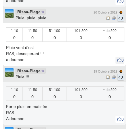
a douman...
0
Bisca-Plage
20 Octobre 2012
Pluie, pluie, pluie...
40
1-10
11-50
51-100
101-300
+ de 300
0
0
0
0
0
Pluie vent d'est.
RAS, desesperant !!!
a douman...
0
Bisca-Plage
19 Octobre 2012
Pluie !!!
40
1-10
11-50
51-100
101-300
+ de 300
0
0
0
0
0
Forte pluie en matinée.
RAS
A douman...
0