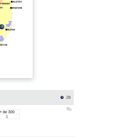
2B
+ de 300
1