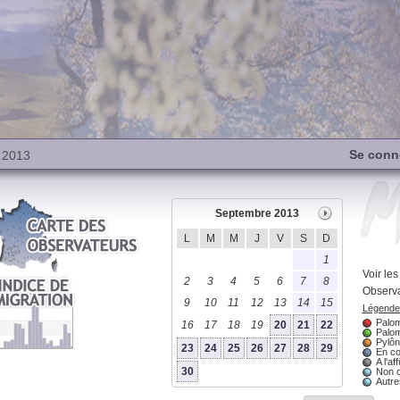
Se conn
 2013
Septembre 2013
L
M
M
J
V
S
D
1
Voir le
2
3
4
5
6
7
8
Observa
9
10
11
12
13
14
15
Légende 
Palom
16
17
18
19
20
21
22
Palom
Pylôn
23
24
25
26
27
28
29
En co
A l'aff
30
Non 
Autres