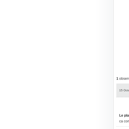
1
observ
15 Oct
Le pla
ca com