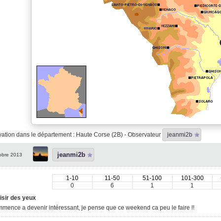
ation dans le département : Haute Corse (2B) - Observateur
jeanmi2b
jeanmi2b
obre 2013
1-10
11-50
51-100
101-300
0
6
1
1
isir des yeux
mence a devenir intéressant, je pense que ce weekend ca peu le faire !!