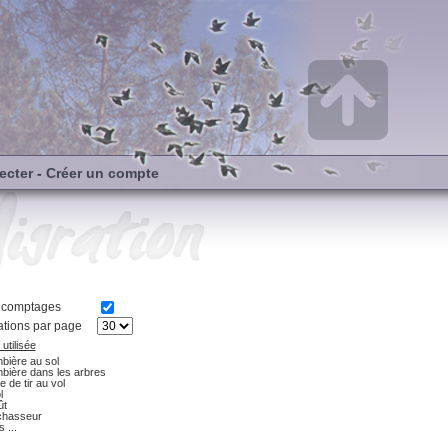
ecter
-
Créer un compte
s comptages
tions par page
utilisée
bière au sol
bière dans les arbres
e de tir au vol
l
ût
chasseur
 ...