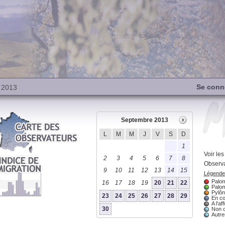
Se conn
 2013
Septembre 2013
L
M
M
J
V
S
D
1
Voir le
2
3
4
5
6
7
8
Observa
9
10
11
12
13
14
15
Légende 
Palom
16
17
18
19
20
21
22
Palom
Pylôn
23
24
25
26
27
28
29
En co
A l'aff
30
Non 
Autres