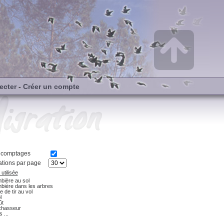
ecter
-
Créer un compte
s comptages
tions par page
utilisée
bière au sol
bière dans les arbres
e de tir au vol
l
ût
chasseur
 ...