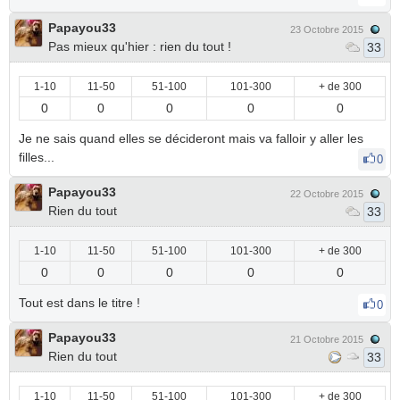
Papayou33
23 Octobre 2015
Pas mieux qu'hier : rien du tout !
33
1-10
11-50
51-100
101-300
+ de 300
0
0
0
0
0
Je ne sais quand elles se décideront mais va falloir y aller les
filles...
0
Papayou33
22 Octobre 2015
Rien du tout
33
1-10
11-50
51-100
101-300
+ de 300
0
0
0
0
0
Tout est dans le titre !
0
Papayou33
21 Octobre 2015
Rien du tout
33
1-10
11-50
51-100
101-300
+ de 300