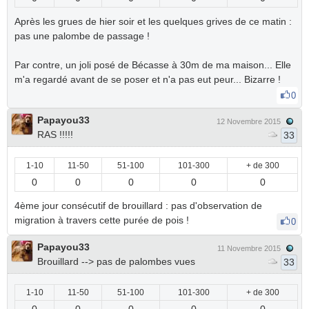
Après les grues de hier soir et les quelques grives de ce matin :
pas une palombe de passage !
Par contre, un joli posé de Bécasse à 30m de ma maison... Elle
m'a regardé avant de se poser et n'a pas eut peur... Bizarre !
0
Papayou33
12 Novembre 2015
RAS !!!!!
33
1-10
11-50
51-100
101-300
+ de 300
0
0
0
0
0
4ème jour consécutif de brouillard : pas d'observation de
migration à travers cette purée de pois !
0
Papayou33
11 Novembre 2015
Brouillard --> pas de palombes vues
33
1-10
11-50
51-100
101-300
+ de 300