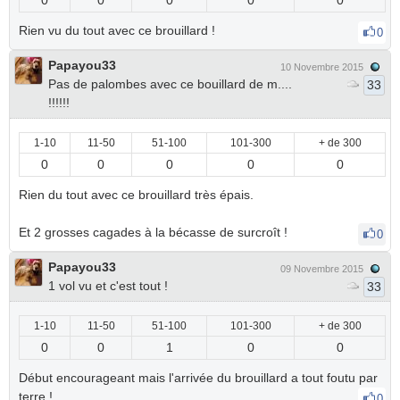
0
0
0
0
0
Rien vu du tout avec ce brouillard !
0
Papayou33
10 Novembre 2015
Pas de palombes avec ce bouillard de m....
33
!!!!!!
1-10
11-50
51-100
101-300
+ de 300
0
0
0
0
0
Rien du tout avec ce brouillard très épais.
Et 2 grosses cagades à la bécasse de surcroît !
0
Papayou33
09 Novembre 2015
1 vol vu et c'est tout !
33
1-10
11-50
51-100
101-300
+ de 300
0
0
1
0
0
Début encourageant mais l'arrivée du brouillard a tout foutu par
terre !
0