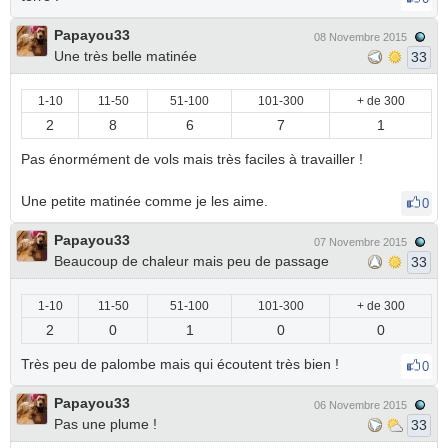
Papayou33
08 Novembre 2015
Une très belle matinée
33
1-10
11-50
51-100
101-300
+ de 300
2
8
6
7
1
Pas énormément de vols mais très faciles à travailler !
Une petite matinée comme je les aime.
0
Papayou33
07 Novembre 2015
Beaucoup de chaleur mais peu de passage
33
1-10
11-50
51-100
101-300
+ de 300
2
0
1
0
0
Très peu de palombe mais qui écoutent très bien !
0
Papayou33
06 Novembre 2015
Pas une plume !
33