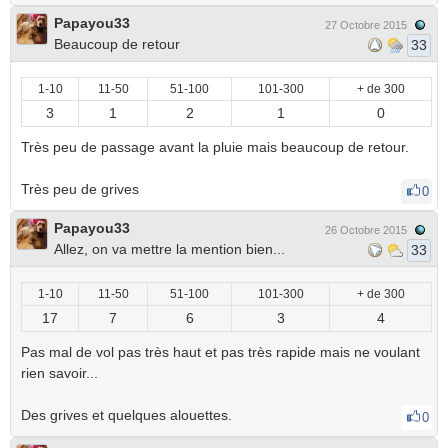
Papayou33
27 Octobre 2015
Beaucoup de retour
33
1-10
11-50
51-100
101-300
+ de 300
3
1
2
1
0
Très peu de passage avant la pluie mais beaucoup de retour.
Très peu de grives
0
Papayou33
26 Octobre 2015
Allez, on va mettre la mention bien...
33
1-10
11-50
51-100
101-300
+ de 300
17
7
6
3
4
Pas mal de vol pas très haut et pas très rapide mais ne voulant
rien savoir...
Des grives et quelques alouettes.
0