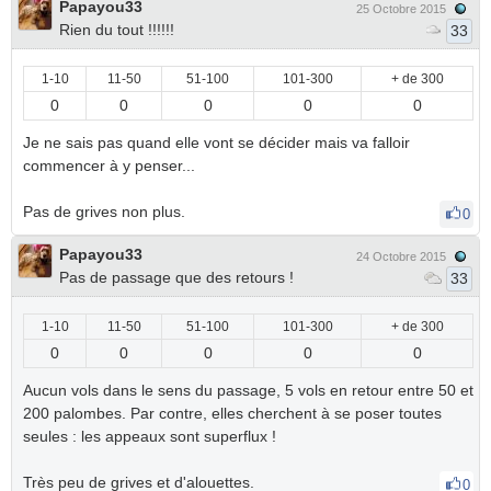
Papayou33
25 Octobre 2015
Rien du tout !!!!!!
33
1-10
11-50
51-100
101-300
+ de 300
0
0
0
0
0
Je ne sais pas quand elle vont se décider mais va falloir
commencer à y penser...
Pas de grives non plus.
0
Papayou33
24 Octobre 2015
Pas de passage que des retours !
33
1-10
11-50
51-100
101-300
+ de 300
0
0
0
0
0
Aucun vols dans le sens du passage, 5 vols en retour entre 50 et
200 palombes. Par contre, elles cherchent à se poser toutes
seules : les appeaux sont superflux !
Très peu de grives et d'alouettes.
0