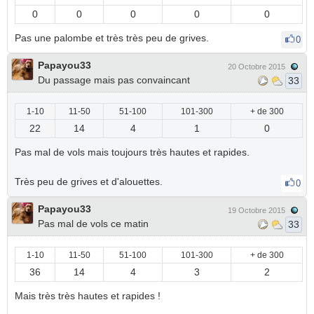
0
0
0
0
0
Pas une palombe et très très peu de grives.
0
Papayou33
20 Octobre 2015
Du passage mais pas convaincant
33
1-10
11-50
51-100
101-300
+ de 300
22
14
4
1
0
Pas mal de vols mais toujours très hautes et rapides.
Très peu de grives et d'alouettes.
0
Papayou33
19 Octobre 2015
Pas mal de vols ce matin
33
1-10
11-50
51-100
101-300
+ de 300
36
14
4
3
2
Mais très très hautes et rapides !