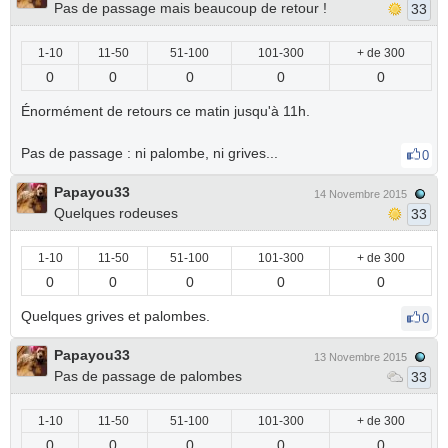
Pas de passage mais beaucoup de retour !
33
1-10
11-50
51-100
101-300
+ de 300
0
0
0
0
0
Énormément de retours ce matin jusqu'à 11h.
Pas de passage : ni palombe, ni grives...
0
Papayou33
14 Novembre 2015
Quelques rodeuses
33
1-10
11-50
51-100
101-300
+ de 300
0
0
0
0
0
Quelques grives et palombes.
0
Papayou33
13 Novembre 2015
Pas de passage de palombes
33
1-10
11-50
51-100
101-300
+ de 300
0
0
0
0
0