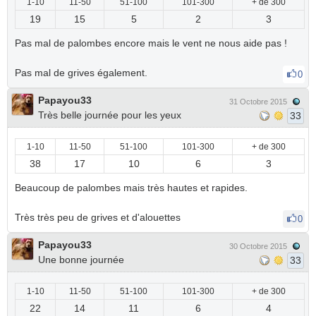
1-10
11-50
51-100
101-300
+ de 300
19
15
5
2
3
Pas mal de palombes encore mais le vent ne nous aide pas !
Pas mal de grives également.
0
Papayou33
31 Octobre 2015
Très belle journée pour les yeux
33
1-10
11-50
51-100
101-300
+ de 300
38
17
10
6
3
Beaucoup de palombes mais très hautes et rapides.
Très très peu de grives et d'alouettes
0
Papayou33
30 Octobre 2015
Une bonne journée
33
1-10
11-50
51-100
101-300
+ de 300
22
14
11
6
4