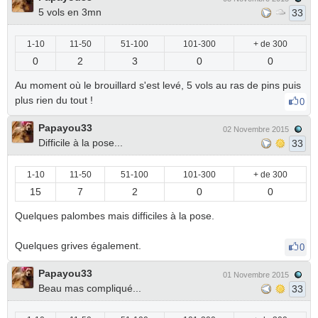
5 vols en 3mn
33
1-10
11-50
51-100
101-300
+ de 300
0
2
3
0
0
Au moment où le brouillard s'est levé, 5 vols au ras de pins puis
plus rien du tout !
0
Papayou33
02 Novembre 2015
Difficile à la pose...
33
1-10
11-50
51-100
101-300
+ de 300
15
7
2
0
0
Quelques palombes mais difficiles à la pose.
Quelques grives également.
0
Papayou33
01 Novembre 2015
Beau mas compliqué...
33