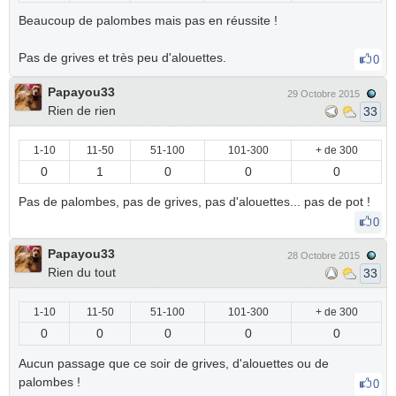
Beaucoup de palombes mais pas en réussite !
Pas de grives et très peu d'alouettes.
0
Papayou33
29 Octobre 2015
Rien de rien
33
1-10
11-50
51-100
101-300
+ de 300
0
1
0
0
0
Pas de palombes, pas de grives, pas d'alouettes... pas de pot !
0
Papayou33
28 Octobre 2015
Rien du tout
33
1-10
11-50
51-100
101-300
+ de 300
0
0
0
0
0
Aucun passage que ce soir de grives, d'alouettes ou de
palombes !
0