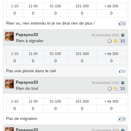
1-10
11-50
51-100
101-300
+ de 300
0
0
0
0
0
Rien vu, rien entendu et je ne dirai rien de plus !
0
Papayou33
05 Novembre 2015
Rien à signaler
33
1-10
11-50
51-100
101-300
+ de 300
0
0
0
0
0
Pas une plume dans le ciel
0
Papayou33
04 Novembre 2015
Rien du tout
33
1-10
11-50
51-100
101-300
+ de 300
0
0
0
0
0
Pas de migration
0
Papayou33
03 Novembre 2015