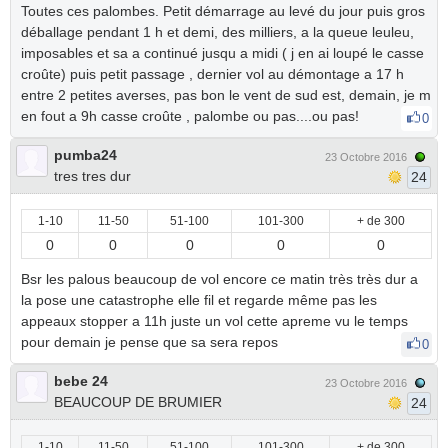
Toutes ces palombes. Petit démarrage au levé du jour puis gros
déballage pendant 1 h et demi, des milliers, a la queue leuleu,
imposables et sa a continué jusqu a midi ( j en ai loupé le casse
croûte) puis petit passage , dernier vol au démontage a 17 h
entre 2 petites averses, pas bon le vent de sud est, demain, je m
en fout a 9h casse croûte , palombe ou pas....ou pas!
0
pumba24
23 Octobre 2016
tres tres dur
24
1-10
11-50
51-100
101-300
+ de 300
0
0
0
0
0
Bsr les palous beaucoup de vol encore ce matin très très dur a
la pose une catastrophe elle fil et regarde même pas les
appeaux stopper a 11h juste un vol cette apreme vu le temps
pour demain je pense que sa sera repos
0
bebe 24
23 Octobre 2016
BEAUCOUP DE BRUMIER
24
1-10
11-50
51-100
101-300
+ de 300