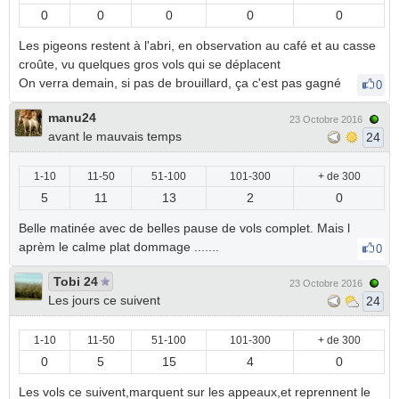
0
0
0
0
0
Les pigeons restent à l'abri, en observation au café et au casse
croûte, vu quelques gros vols qui se déplacent
On verra demain, si pas de brouillard, ça c'est pas gagné
0
manu24
23 Octobre 2016
avant le mauvais temps
24
1-10
11-50
51-100
101-300
+ de 300
5
11
13
2
0
Belle matinée avec de belles pause de vols complet. Mais l
aprèm le calme plat dommage .......
0
Tobi 24
23 Octobre 2016
Les jours ce suivent
24
1-10
11-50
51-100
101-300
+ de 300
0
5
15
4
0
Les vols ce suivent,marquent sur les appeaux,et reprennent le