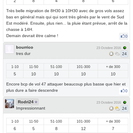
2
8
4
8
6
Très belle migration de 8H30 à 10H30 avec de gros vols assez
bas en général mais qui qui sont très gênés par le vent de Sud
Est modéré. Ensuite, plus rien... la pluie étant prévue, arrêt de la
chasse à 14H.
Demain devrait être calme !
0
bourrico
23 Octobre 2016
tres dur
24
1-10
11-50
51-100
101-300
+ de 300
5
10
10
10
10
Encore bcp de vol 47 attaquer beaucoup plus basse que hier et
plus dure a faire descendre
0
Rodri24
23 Octobre 2016
Impressionnant
24
1-10
11-50
51-100
101-300
+ de 300
6
5
8
12
7