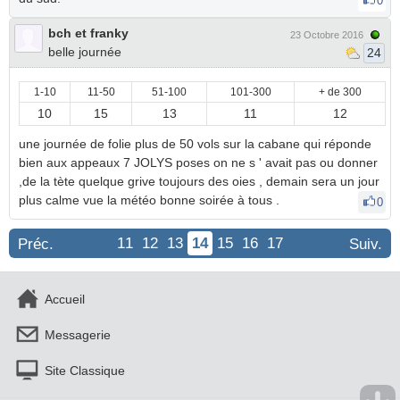
0
bch et franky
23 Octobre 2016
belle journée
24
1-10
11-50
51-100
101-300
+ de 300
10
15
13
11
12
une journée de folie plus de 50 vols sur la cabane qui réponde
bien aux appeaux 7 JOLYS poses on ne s ' avait pas ou donner
,de la tète quelque grive toujours des oies , demain sera un jour
plus calme vue la météo bonne soirée à tous .
0
11
12
13
14
15
16
17
Préc.
Suiv.
Accueil
Messagerie
Site Classique