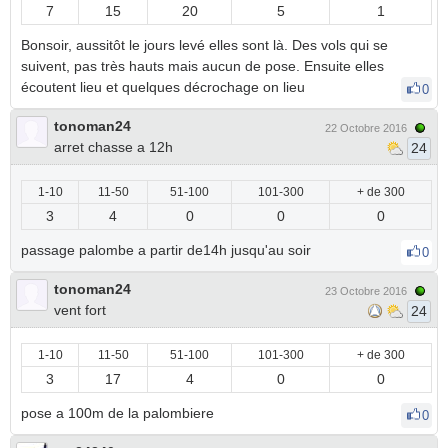
7
15
20
5
1
Bonsoir, aussitôt le jours levé elles sont là. Des vols qui se
suivent, pas très hauts mais aucun de pose. Ensuite elles
écoutent lieu et quelques décrochage on lieu
0
tonoman24
22 Octobre 2016
arret chasse a 12h
24
1-10
11-50
51-100
101-300
+ de 300
3
4
0
0
0
passage palombe a partir de14h jusqu'au soir
0
tonoman24
23 Octobre 2016
vent fort
24
1-10
11-50
51-100
101-300
+ de 300
3
17
4
0
0
pose a 100m de la palombiere
0