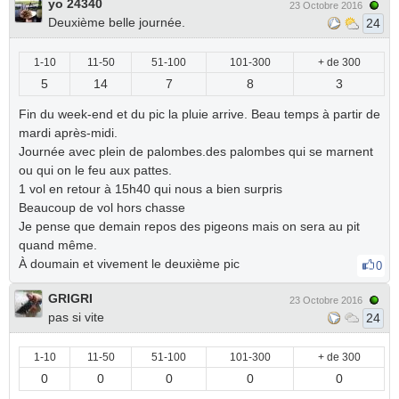
yo 24340
23 Octobre 2016
Deuxième belle journée.
24
1-10
11-50
51-100
101-300
+ de 300
5
14
7
8
3
Fin du week-end et du pic la pluie arrive. Beau temps à partir de
mardi après-midi.
Journée avec plein de palombes.des palombes qui se marnent
ou qui on le feu aux pattes.
1 vol en retour à 15h40 qui nous a bien surpris
Beaucoup de vol hors chasse
Je pense que demain repos des pigeons mais on sera au pit
quand même.
À doumain et vivement le deuxième pic
0
GRIGRI
23 Octobre 2016
pas si vite
24
1-10
11-50
51-100
101-300
+ de 300
0
0
0
0
0