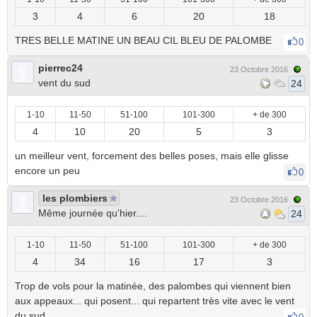
3
4
6
20
18
TRES BELLE MATINE UN BEAU CIL BLEU DE PALOMBE
0
pierrec24
23 Octobre 2016
vent du sud
24
1-10
11-50
51-100
101-300
+ de 300
4
10
20
5
3
un meilleur vent, forcement des belles poses, mais elle glisse
encore un peu
0
les plombiers
23 Octobre 2016
Même journée qu'hier....
24
1-10
11-50
51-100
101-300
+ de 300
4
34
16
17
3
Trop de vols pour la matinée, des palombes qui viennent bien
aux appeaux... qui posent... qui repartent très vite avec le vent
du sud.