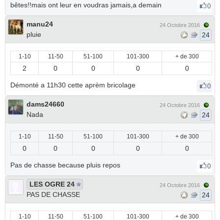
bêtes!!mais ont leur en voudras jamais,a demain
0
manu24
24 Octobre 2016
pluie
24
1-10
11-50
51-100
101-300
+ de 300
2
0
0
0
0
Démonté a 11h30 cette aprèm bricolage
0
dams24660
24 Octobre 2016
Nada
24
1-10
11-50
51-100
101-300
+ de 300
0
0
0
0
0
Pas de chasse because pluis repos
0
LES OGRE 24
24 Octobre 2016
PAS DE CHASSE
24
1-10
11-50
51-100
101-300
+ de 300