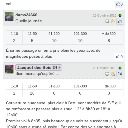
vol
0
dams24660
23 Octobre 2016
Quelle journée
24
1-10
11-50
51-100
101-300
+ de 300
2
5
10
10
8
Énorme passage on en a pris plein les yeux avec de
magnifiques poses à plus
0
Jacquot des Bois 24
23 Octobre 2016
Bien moins qu'espéré....
24
1-10
11-50
51-100
101-300
+ de 300
2
16
6
6
0
Couverture nuageuse, plus clair à l'est. Vent modéré de S/E qui
se renforcera et passera plus au sud. 12° à 8h30 et 18° à
12h00.
Premier vol à 8h35, puis beaucoup de vols se succèdent jusqu'à
10h00 sans aucune réussite ! Par contre des vols énormes à