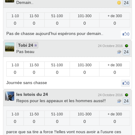
Demain..
24
1-10
11-50
51-100
101-300
+ de 300
0
0
0
0
0
Pas de chasse aujourd'hui espérons pour demain..
0
Tobi 24
24 Octobre 2016
Pas beau
24
1-10
11-50
51-100
101-300
+ de 300
0
0
0
0
0
Journée sans chasse
0
les lotois du 24
24 Octobre 2016
Repos pour les appeaux et les hommes aussi!!
24
1-10
11-50
51-100
101-300
+ de 300
0
0
0
0
0
parce que sa tire a force !!elles vont nous avoir a l'usure ces