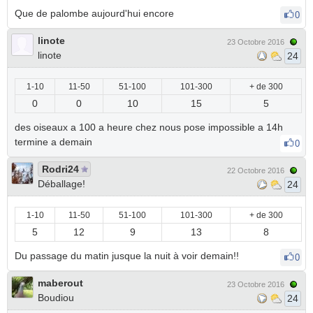
Que de palombe aujourd'hui encore
0
linote
23 Octobre 2016
linote
24
1-10
11-50
51-100
101-300
+ de 300
0
0
10
15
5
des oiseaux a 100 a heure chez nous pose impossible a 14h
termine a demain
0
Rodri24
22 Octobre 2016
Déballage!
24
1-10
11-50
51-100
101-300
+ de 300
5
12
9
13
8
Du passage du matin jusque la nuit à voir demain!!
0
maberout
23 Octobre 2016
Boudiou
24