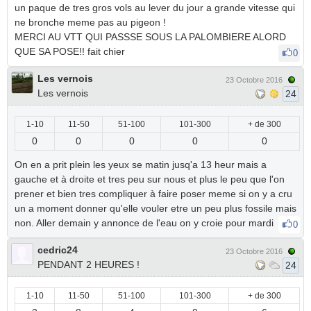
un paque de tres gros vols au lever du jour a grande vitesse qui
ne bronche meme pas au pigeon !
MERCI AU VTT QUI PASSSE SOUS LA PALOMBIERE ALORD
QUE SA POSE!! fait chier
0
Les vernois
23 Octobre 2016
Les vernois
24
1-10
11-50
51-100
101-300
+ de 300
0
0
0
0
0
On en a prit plein les yeux se matin jusq'a 13 heur mais a
gauche et à droite et tres peu sur nous et plus le peu que l'on
prener et bien tres compliquer à faire poser meme si on y a cru
un a moment donner qu'elle vouler etre un peu plus fossile mais
non. Aller demain y annonce de l'eau on y croie pour mardi
0
cedric24
23 Octobre 2016
PENDANT 2 HEURES !
24
1-10
11-50
51-100
101-300
+ de 300