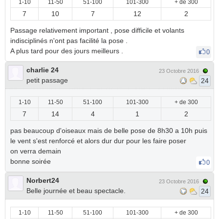
1-10
11-50
51-100
101-300
+ de 300
7
10
7
12
2
Passage relativement important , pose difficile et volants
indisciplinés n'ont pas facilité la pose .
A plus tard pour des jours meilleurs .
0
charlie 24
23 Octobre 2016
petit passage
24
1-10
11-50
51-100
101-300
+ de 300
7
14
4
1
2
pas beaucoup d'oiseaux mais de belle pose de 8h30 a 10h puis
le vent s'est renforcé et alors dur dur pour les faire poser
on verra demain
bonne soirée
0
Norbert24
23 Octobre 2016
Belle journée et beau spectacle.
24
1-10
11-50
51-100
101-300
+ de 300