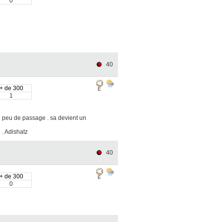
0
40
+ de 300
E
1
n peu de passage . sa devient un
 . Adishatz
40
+ de 300
E
0