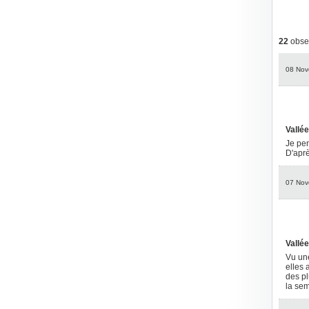
22
obser
08 Nov
Vallée
Je pen
D'aprè
07 Nov
Vallée
Vu une
elles 
des pl
la sem