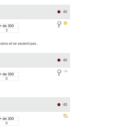
40
+ de 300
E
3
sens et ne veulent pas ,
40
+ de 300
E
0
40
+ de 300
0