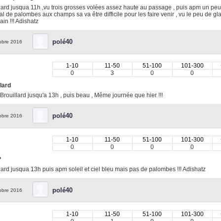
lard jusqua 11h ,vu trois grosses volées assez haute au passage , puis apm un peu 
l de palombes aux champs sa va être difficile pour les faire venir , vu le peu de g
in !!! Adishatz
polé40
obre 2016
1-10
11-50
51-100
101-300
0
3
0
0
lard
Brouillard jusqu'a 13h , puis beau , Même journée que hier !!!
polé40
obre 2016
1-10
11-50
51-100
101-300
0
0
0
0
?
lard jusqua 13h puis apm soleil et ciel bleu mais pas de palombes !!! Adishatz
polé40
obre 2016
1-10
11-50
51-100
101-300