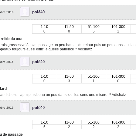
polé40
obre 2016
1-10
11-50
51-100
101-300
0
0
5
2
rrible du tout
trois grosses volées au passage un peu haute , du retour puis un peu dans tout les 
peaux toujours aussi difficile quelle patience ? Adishatz
polé40
obre 2016
1-10
11-50
51-100
101-300
0
3
1
0
lard
and chose , apm plus beau un peu dans tout les sens une misère !!! Adishatz
polé40
obre 2016
1-10
11-50
51-100
101-300
5
2
2
2
u de passage