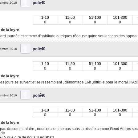
polé40
embre 2016
1-10
11-50
51-100
101-300
0
0
0
0
 de la leyre
lard journée et comme d'habitude quelques rôdeuse quine veulent pas des appeaux
polé40
embre 2016
1-10
11-50
51-100
101-300
0
0
0
0
 de la leyre
les jours se suivent et se ressemblent , démontage 16h ,difficile pour le moral !!! Ad
polé40
embre 2016
1-10
11-50
51-100
101-300
0
0
0
0
 de la leyre
pas de commentaire , nous ne somme pas sous la pissée comme Gend Arbres secte
 de
e 15 que dire de nous !!! Adishatz