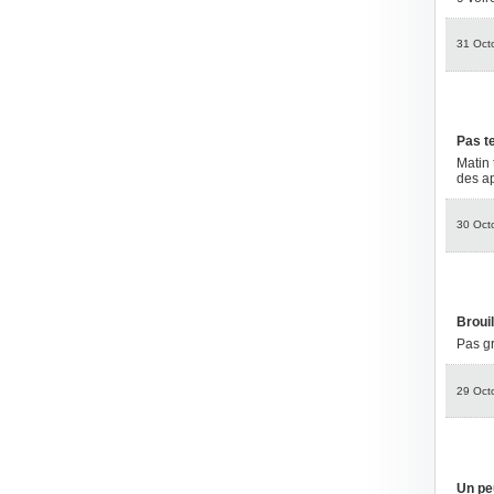
31 Oct
Pas te
Matin 
des ap
30 Oct
Brouil
Pas gr
29 Oct
Un pe