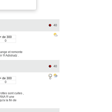
40
+ de 300
0
 mange et remonte
r !!! Adishatz .
40
+ de 300
O
0
ttes sont cuites ,
ANA !!! une
u'a la fin de