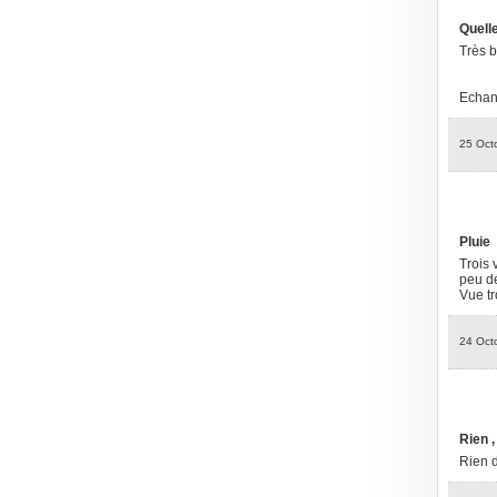
Quelle
Très b
Echang
25 Oct
Pluie
Trois 
peu dé
Vue tr
24 Oct
Rien ,
Rien d