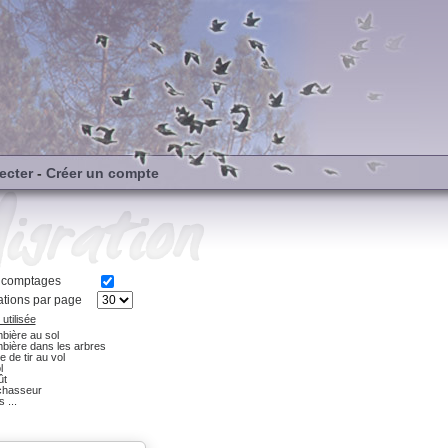
ecter
-
Créer un compte
s comptages
tions par page
utilisée
bière au sol
bière dans les arbres
e de tir au vol
l
ût
chasseur
 ...