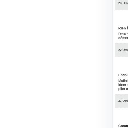
23 Oct
Rien à
Deux v
démon
22 Oct
Enfin
Matiné
idem a
plier 
21 Oct
Comme