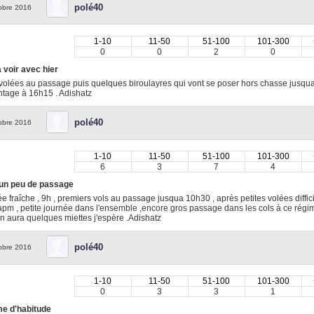
polé40
obre 2016
1-10
11-50
51-100
101-300
0
0
2
0
 voir avec hier
olées au passage puis quelques biroulayres qui vont se poser hors chasse jusqua
tage à 16h15 . Adishatz
polé40
obre 2016
1-10
11-50
51-100
101-300
6
3
7
4
 un peu de passage
e fraîche , 9h , premiers vols au passage jusqua 10h30 , après petites volées diffici
pm , petite journée dans l'ensemble ,encore gros passage dans les cols à ce régime
on aura quelques miettes j'espère .Adishatz
polé40
obre 2016
1-10
11-50
51-100
101-300
0
3
3
1
 d'habitude