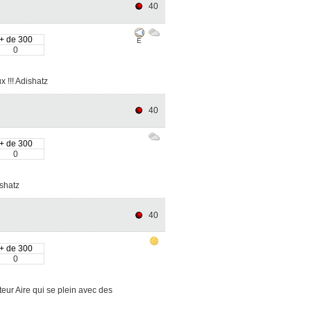
40
+ de 300
E
0
 !!! Adishatz
40
+ de 300
0
ishatz
40
+ de 300
0
ur Aire qui se plein avec des