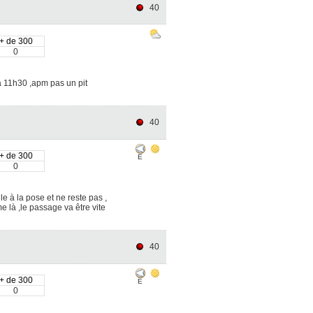
40
+ de 300
0
 11h30 ,apm pas un pit
40
+ de 300
E
0
le à la pose et ne reste pas ,
 là ,le passage va être vite
40
+ de 300
E
0