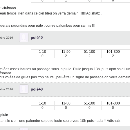
0
1
0
0
 tristesse
eau temps ,rien dans ce ciel bleu on verra demain !!!!!!! Adishatz .
erais ragondins pour pâté , contre palombes pour salmis !!!
polé40
obre 2016
1-10
11-50
51-100
101-300
0
2
2
2
volées assez hautes au passage sous la pluie .Pluie jusqua 13h ,puis apm soleil u
solant .
ois volées de grues pas trop haute , peu-être un signe de passage on verra demain
polé40
obre 2016
1-10
11-50
51-100
101-300
0
0
0
0
 pluie
ans le ciel , une palombe se pose toute seule vers 10h puis nada !!! Adishatz