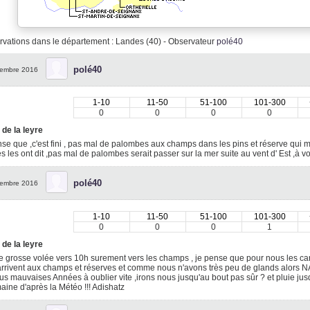
vations dans le département : Landes (40) - Observateur
polé40
polé40
embre 2016
1-10
11-50
51-100
101-300
0
0
0
0
 de la leyre
se que ,c'est fini , pas mal de palombes aux champs dans les pins et réserve qui
s les ont dit ,pas mal de palombes serait passer sur la mer suite au vent d' Est ,à voi
polé40
embre 2016
1-10
11-50
51-100
101-300
0
0
0
1
 de la leyre
 grosse volée vers 10h surement vers les champs , je pense que pour nous les caro
arrivent aux champs et réserves et comme nous n'avons très peu de glands alors N
us mauvaises Années à oublier vite ,irons nous jusqu'au bout pas sûr ? et pluie jusq
aine d'après la Météo !!! Adishatz