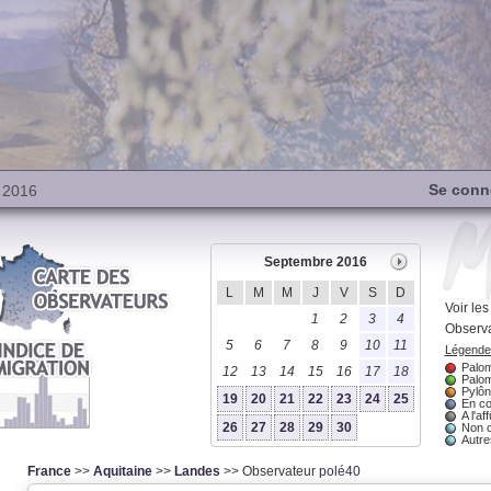
Se conn
 2016
Septembre 2016
L
M
M
J
V
S
D
Voir le
1
2
3
4
Observa
5
6
7
8
9
10
11
Légende 
Palom
12
13
14
15
16
17
18
Palom
Pylôn
19
20
21
22
23
24
25
En co
A l'aff
26
27
28
29
30
Non 
Autres
France
>>
Aquitaine
>>
Landes
>> Observateur
polé40