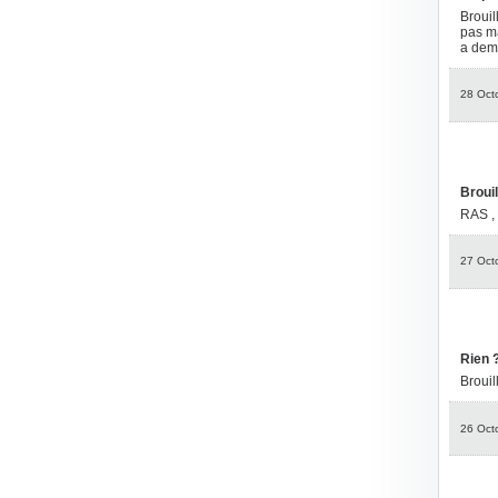
Brouil
pas ma
a dema
28 Oct
Brouil
RAS , 
27 Oct
Rien 
Brouil
26 Oct