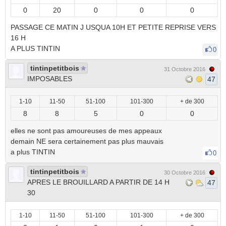
0
20
0
0
0
PASSAGE CE MATIN J USQUA 10H ET PETITE REPRISE VERS
16 H
A PLUS TINTIN
0
tintinpetitbois
31 Octobre 2016
IMPOSABLES
47
1-10
11-50
51-100
101-300
+ de 300
8
8
5
0
0
elles ne sont pas amoureuses de mes appeaux
demain NE sera certainement pas plus mauvais
a plus TINTIN
0
tintinpetitbois
30 Octobre 2016
APRES LE BROUILLARD A PARTIR DE 14 H
47
30
1-10
11-50
51-100
101-300
+ de 300