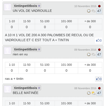
tintinpetitbois
10 Novembre 2016
UN VOL DE VADROUILLE
47
1-10
11-50
51-100
101-300
+ de 300
0
0
0
0
0
A 10 H 1 VOL DE 200 A 300 PALOMBES DE RECUL OU DE
VADROUILLE ET C EST TOUT A + TINTIN
0
tintinpetitbois
09 Novembre 2016
rien en vu
47
1-10
11-50
51-100
101-300
+ de 300
0
0
0
0
0
ras a + tintin
0
tintinpetitbois
08 Novembre 2016
BELLE MATINÉE
47
1-10
11-50
51-100
101-300
+ de 300