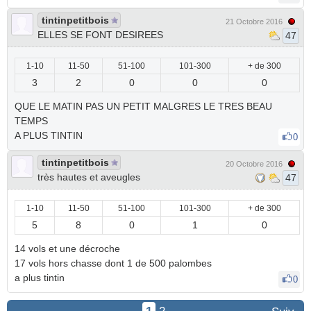
tintinpetitbois
21 Octobre 2016
ELLES SE FONT DESIREES
47
1-10
11-50
51-100
101-300
+ de 300
3
2
0
0
0
QUE LE MATIN PAS UN PETIT MALGRES LE TRES BEAU
TEMPS
A PLUS TINTIN
0
tintinpetitbois
20 Octobre 2016
très hautes et aveugles
47
1-10
11-50
51-100
101-300
+ de 300
5
8
0
1
0
14 vols et une décroche
17 vols hors chasse dont 1 de 500 palombes
a plus tintin
0