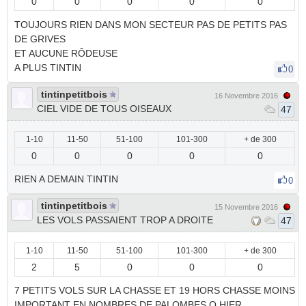
0
0
0
0
0
TOUJOURS RIEN DANS MON SECTEUR PAS DE PETITS PAS
DE GRIVES
ET AUCUNE RÔDEUSE
A PLUS TINTIN
0
tintinpetitbois
16 Novembre 2016
CIEL VIDE DE TOUS OISEAUX
47
1-10
11-50
51-100
101-300
+ de 300
0
0
0
0
0
RIEN A DEMAIN TINTIN
0
tintinpetitbois
15 Novembre 2016
LES VOLS PASSAIENT TROP A DROITE
47
1-10
11-50
51-100
101-300
+ de 300
2
5
0
0
0
7 PETITS VOLS SUR LA CHASSE ET 19 HORS CHASSE MOINS
IMPORTANT EN NOMBRES DE PALOMBES Q HIER