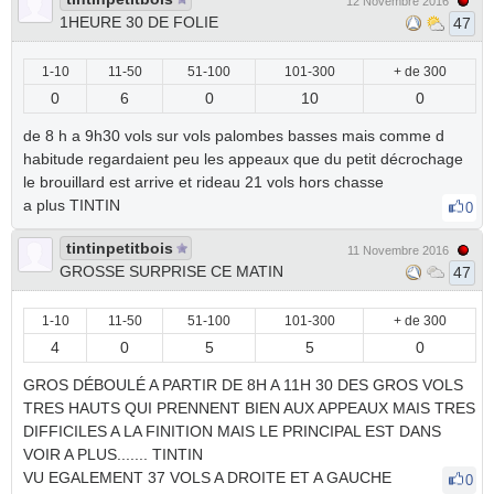
12 Novembre 2016
1HEURE 30 DE FOLIE
47
1-10
11-50
51-100
101-300
+ de 300
0
6
0
10
0
de 8 h a 9h30 vols sur vols palombes basses mais comme d
habitude regardaient peu les appeaux que du petit décrochage
le brouillard est arrive et rideau 21 vols hors chasse
a plus TINTIN
0
tintinpetitbois
11 Novembre 2016
GROSSE SURPRISE CE MATIN
47
1-10
11-50
51-100
101-300
+ de 300
4
0
5
5
0
GROS DÉBOULÉ A PARTIR DE 8H A 11H 30 DES GROS VOLS
TRES HAUTS QUI PRENNENT BIEN AUX APPEAUX MAIS TRES
DIFFICILES A LA FINITION MAIS LE PRINCIPAL EST DANS
VOIR A PLUS....... TINTIN
VU EGALEMENT 37 VOLS A DROITE ET A GAUCHE
0