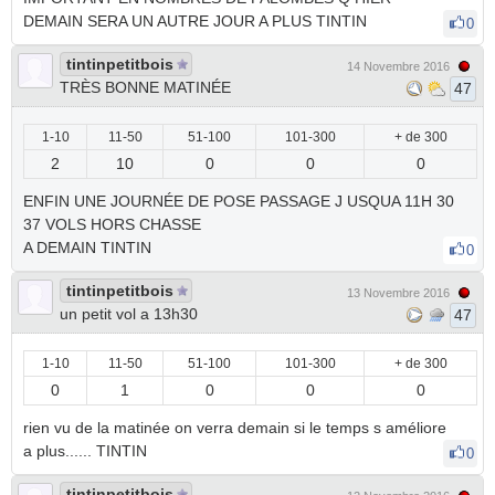
DEMAIN SERA UN AUTRE JOUR A PLUS TINTIN
0
tintinpetitbois
14 Novembre 2016
TRÈS BONNE MATINÉE
47
1-10
11-50
51-100
101-300
+ de 300
2
10
0
0
0
ENFIN UNE JOURNÉE DE POSE PASSAGE J USQUA 11H 30
37 VOLS HORS CHASSE
A DEMAIN TINTIN
0
tintinpetitbois
13 Novembre 2016
un petit vol a 13h30
47
1-10
11-50
51-100
101-300
+ de 300
0
1
0
0
0
rien vu de la matinée on verra demain si le temps s améliore
a plus...... TINTIN
0
tintinpetitbois