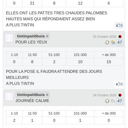
0
21
8
12
6
ELLES ONT LES PATTES TRES CHAUDES PALOMBES
HAUTES MAIS QUI RÉPONDAIENT ASSEZ BIEN
A PLUS TINTIN
0
tintinpetitbois
25 Octobre 2016
POUR LES YEUX
47
1-10
11-50
51-100
101-300
+ de 300
0
8
2
10
15
POUR LA POSE IL FAUDRA ATTENDRE DES JOURS
MEILLEURS
A PLUS TINTIN
0
tintinpetitbois
24 Octobre 2016
JOURNÉE CALME
47
1-10
11-50
51-100
101-300
+ de 300
2
1
0
1
0