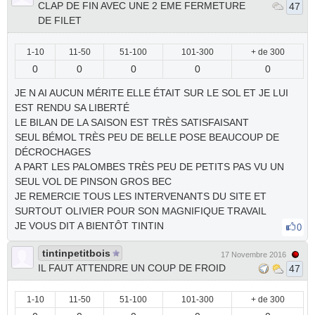
CLAP DE FIN AVEC UNE 2 EME FERMETURE
47
DE FILET
1-10
11-50
51-100
101-300
+ de 300
0
0
0
0
0
JE N AI AUCUN MÉRITE ELLE ÉTAIT SUR LE SOL ET JE LUI
EST RENDU SA LIBERTÉ
LE BILAN DE LA SAISON EST TRÈS SATISFAISANT
SEUL BÉMOL TRÈS PEU DE BELLE POSE BEAUCOUP DE
DÉCROCHAGES
A PART LES PALOMBES TRÈS PEU DE PETITS PAS VU UN
SEUL VOL DE PINSON GROS BEC
JE REMERCIE TOUS LES INTERVENANTS DU SITE ET
SURTOUT OLIVIER POUR SON MAGNIFIQUE TRAVAIL
JE VOUS DIT A BIENTÔT TINTIN
0
tintinpetitbois
17 Novembre 2016
IL FAUT ATTENDRE UN COUP DE FROID
47
1-10
11-50
51-100
101-300
+ de 300