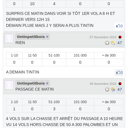
0
10
4
0
0
SURPRIS CE MATIN DANS VOIR SI TÔT 1ER VOL A 8 H ET
DERNIER VERS 12H 15
DEMAIN PLUIE MAIS J Y SERAI A PLUS TINTIN
0
tintinpetitbois
07 Novembre 2016
RIEN
47
1-10
11-50
51-100
101-300
+ de 300
0
0
0
0
0
A DEMAIN TINTIN
0
tintinpetitbois
06 Novembre 2016
PASSAGE CE MATIN
47
1-10
11-50
51-100
101-300
+ de 300
1
0
3
0
0
4 VOLS SUR LA CHASSE ET ARRÊT DU PASSAGE A 10 HEURE
VU 14 VOLS HORS CHASSE DE 50 A 300 PALOMBES ET UN