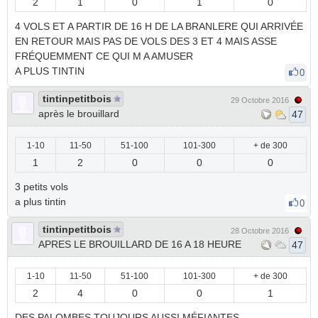
2
1
0
1
0
4 VOLS ET A PARTIR DE 16 H DE LA BRANLERE QUI ARRIVÉE
EN RETOUR MAIS PAS DE VOLS DES 3 ET 4 MAIS ASSE
FRÉQUEMMENT CE QUI M A AMUSER
A PLUS TINTIN
0
tintinpetitbois
29 Octobre 2016
après le brouillard
47
1-10
11-50
51-100
101-300
+ de 300
1
2
0
0
0
3 petits vols
a plus tintin
0
tintinpetitbois
28 Octobre 2016
APRES LE BROUILLARD DE 16 A 18 HEURE
47
1-10
11-50
51-100
101-300
+ de 300
2
4
0
0
1
DES PALOMBES TOUJOURS AUSSI MÉFIANTES