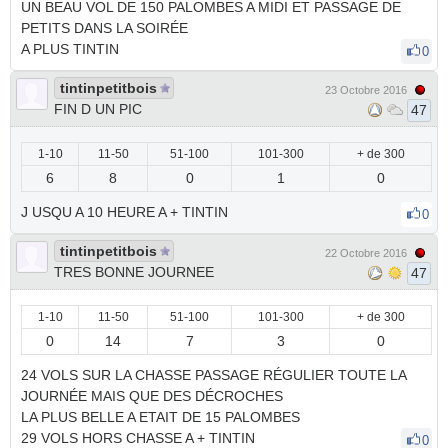
UN BEAU VOL DE 150 PALOMBES A MIDI ET PASSAGE DE
PETITS DANS LA SOIRÉE
A PLUS TINTIN
0
tintinpetitbois
23 Octobre 2016
FIN D UN PIC
47
1-10
11-50
51-100
101-300
+ de 300
6
8
0
1
0
J USQU A 10 HEURE A + TINTIN
0
tintinpetitbois
22 Octobre 2016
TRES BONNE JOURNEE
47
1-10
11-50
51-100
101-300
+ de 300
0
14
7
3
0
24 VOLS SUR LA CHASSE PASSAGE RÉGULIER TOUTE LA
JOURNÉE MAIS QUE DES DÉCROCHES
LA PLUS BELLE A ETAIT DE 15 PALOMBES
29 VOLS HORS CHASSE A + TINTIN
0