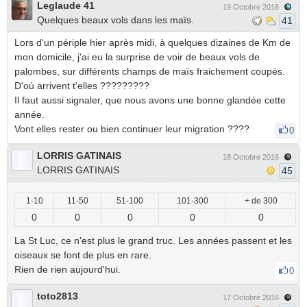
Leglaude 41
19 Octobre 2016
Quelques beaux vols dans les maïs.
41
Lors d'un périple hier après midi, à quelques dizaines de Km de
mon domicile, j'ai eu la surprise de voir de beaux vols de
palombes, sur différents champs de maïs fraichement coupés.
D'où arrivent t'elles ?????????
Il faut aussi signaler, que nous avons une bonne glandée cette
année.
Vont elles rester ou bien continuer leur migration ????
0
LORRIS GATINAIS
18 Octobre 2016
LORRIS GATINAIS
45
1-10
11-50
51-100
101-300
+ de 300
0
0
0
0
0
La St Luc, ce n'est plus le grand truc. Les années passent et les
oiseaux se font de plus en rare.
Rien de rien aujourd'hui.
0
toto2813
17 Octobre 2016