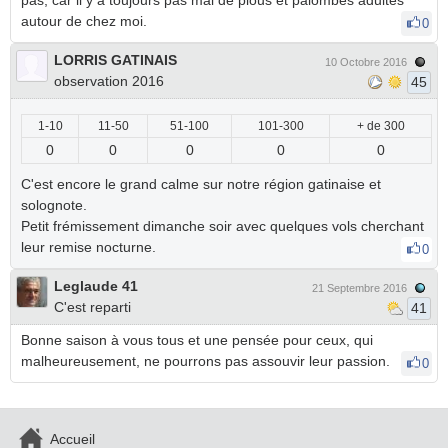
pas, car il y a toujours pas mal de pious et palombes adultes
autour de chez moi.
0
LORRIS GATINAIS
10 Octobre 2016
observation 2016
45
1-10
11-50
51-100
101-300
+ de 300
0
0
0
0
0
C'est encore le grand calme sur notre région gatinaise et
solognote.
Petit frémissement dimanche soir avec quelques vols cherchant
leur remise nocturne.
0
Leglaude 41
21 Septembre 2016
C'est reparti
41
Bonne saison à vous tous et une pensée pour ceux, qui
malheureusement, ne pourrons pas assouvir leur passion.
0
Accueil