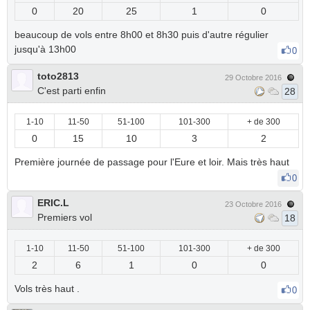
0
20
25
1
0
beaucoup de vols entre 8h00 et 8h30 puis d'autre régulier
jusqu'à 13h00
0
toto2813
29 Octobre 2016
C'est parti enfin
28
1-10
11-50
51-100
101-300
+ de 300
0
15
10
3
2
Première journée de passage pour l'Eure et loir. Mais très haut
0
ERIC.L
23 Octobre 2016
Premiers vol
18
1-10
11-50
51-100
101-300
+ de 300
2
6
1
0
0
Vols très haut .
0