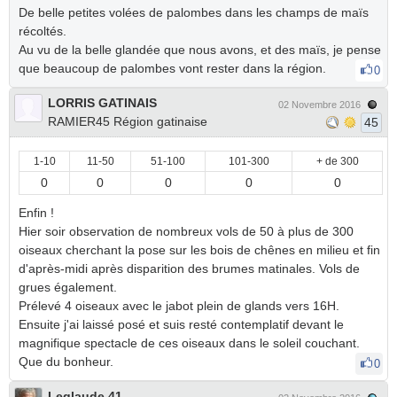
De belle petites volées de palombes dans les champs de maïs
récoltés.
Au vu de la belle glandée que nous avons, et des maïs, je pense
que beaucoup de palombes vont rester dans la région.
0
LORRIS GATINAIS
02 Novembre 2016
RAMIER45 Région gatinaise
45
1-10
11-50
51-100
101-300
+ de 300
0
0
0
0
0
Enfin !
Hier soir observation de nombreux vols de 50 à plus de 300
oiseaux cherchant la pose sur les bois de chênes en milieu et fin
d'après-midi après disparition des brumes matinales. Vols de
grues également.
Prélevé 4 oiseaux avec le jabot plein de glands vers 16H.
Ensuite j'ai laissé posé et suis resté contemplatif devant le
magnifique spectacle de ces oiseaux dans le soleil couchant.
Que du bonheur.
0
Leglaude 41