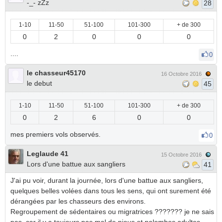
-_- zZz
28
1-10
11-50
51-100
101-300
+ de 300
0
2
0
0
0
....
0
le chasseur45170
16 Octobre 2016
le debut
45
1-10
11-50
51-100
101-300
+ de 300
0
2
6
0
0
mes premiers vols observés.
0
Leglaude 41
15 Octobre 2016
Lors d'une battue aux sangliers
41
J'ai pu voir, durant la journée, lors d'une battue aux sangliers,
quelques belles volées dans tous les sens, qui ont surement été
dérangées par les chasseurs des environs.
Regroupement de sédentaires ou migratrices ??????? je ne sais