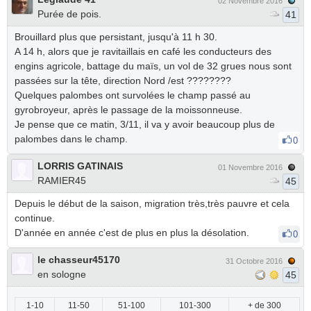
02 Novembre 2016
Purée de pois.
41
Brouillard plus que persistant, jusqu'à 11 h 30.
A 14 h, alors que je ravitaillais en café les conducteurs des
engins agricole, battage du maïs, un vol de 32 grues nous sont
passées sur la tête, direction Nord /est ????????
Quelques palombes ont survolées le champ passé au
gyrobroyeur, après le passage de la moissonneuse.
Je pense que ce matin, 3/11, il va y avoir beaucoup plus de
palombes dans le champ.
0
LORRIS GATINAIS
01 Novembre 2016
RAMIER45
45
Depuis le début de la saison, migration très,très pauvre et cela
continue.
D'année en année c'est de plus en plus la désolation.
0
le chasseur45170
31 Octobre 2016
en sologne
45
1-10
11-50
51-100
101-300
+ de 300