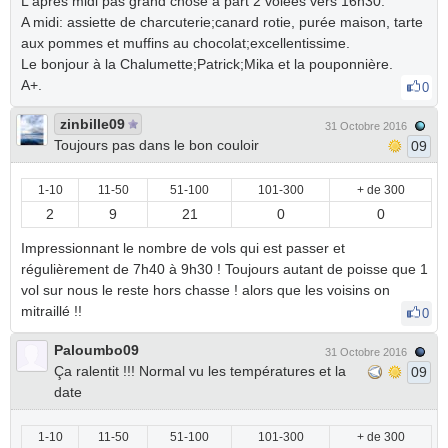
L'aprés midi pas grand chose à part 2 volées vers 16h30.
A midi: assiette de charcuterie;canard rotie, purée maison, tarte
aux pommes et muffins au chocolat;excellentissime.
Le bonjour à la Chalumette;Patrick;Mika et la pouponnière.
A+.
0
zinbille09
31 Octobre 2016
Toujours pas dans le bon couloir
09
1-10
11-50
51-100
101-300
+ de 300
2
9
21
0
0
Impressionnant le nombre de vols qui est passer et
régulièrement de 7h40 à 9h30 ! Toujours autant de poisse que 1
vol sur nous le reste hors chasse ! alors que les voisins on
mitraillé !!
0
Paloumbo09
31 Octobre 2016
Ça ralentit !!! Normal vu les températures et la
09
date
1-10
11-50
51-100
101-300
+ de 300