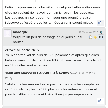
Enfin une journée sans brouillard, quelques belles volées mais
elles ne veulent rien savoir demain je repeint les appeaux.
Les pauvres n'y sont pour rien, pour une première saison
j'observe et j'espère que les années a venir seront mieux.
0
macaque
31 Octobre 2016
toujours un peu de passage et toujours aussi
09
hautes...
Arrivée au poste 7h15
7h16 enorme vol de plus de 500 palombes et après quelques
belles volées qui filent à 50 ou 60 km/h avec le vent dans le cul
en 1h30 elles sont a Tarbes.
salut ami chasseur PASSBLEU à Reims
(Ajouté le 31-10-2016 à
21:35)
Salut ami chasseur ne t'es tu pas trompé dans tes comptages
car 100 vols de plus de 300 plus tous les autres annoncerait
pour la vallée du rhone et l'hérault un joli passage a venir
0