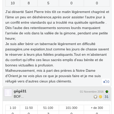
10
8
5
0
0
J'ai déserté Saint Pierre très tôt ce matin légèrement chagriné et
l’âme un peu en déshérence,après avoir assister l'autre jour à
un conflit entre viandards qui a troublé ma quiétude spirituelle .
Dés l'aube des retentissements sonores lourds marquaient
l'arrivée de vols dans la vallée de la gimone, pendant une petite
heure;
Je suis aller bénir un tabernacle légèrement en difficulté
passagère,une expiation,tout comme les jours de chasse savent
le réserver à leurs plus fidèles pratiquants.Tout en m’abstenant
du confort qu'offre ces lieux sacrés emplis d'eau bénite et de
bonnes victuailles à profusion.
Malheureusement, mis à part des prières à Notre Dame
d'Orient,je ne vois plus ce que je pouvais faire et je me suis
réfugié vers d'autres cieux plus cléments.
0
gégé31
01 Novembre 2016
BOF...
31
1-10
11-50
51-100
101-300
+ de 300