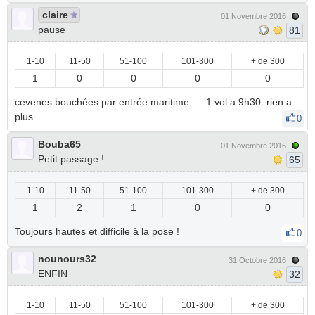
claire
01 Novembre 2016
pause
81
1-10
11-50
51-100
101-300
+ de 300
1
0
0
0
0
cevenes bouchées par entrée maritime .....1 vol a 9h30..rien a
plus
0
Bouba65
01 Novembre 2016
Petit passage !
65
1-10
11-50
51-100
101-300
+ de 300
1
2
1
0
0
Toujours hautes et difficile à la pose !
0
nounours32
31 Octobre 2016
ENFIN
32
1-10
11-50
51-100
101-300
+ de 300