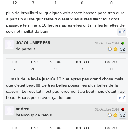
12
3
1
0
0
plus de brouillard vu quelques vols assez basses pose tres dure
a part un d une quinzaine d oiseaux les autres filent tout droit
passage termine a 10 heures apres elles ont mis les lunettes de
soleil et maillot de bain
0
JOJOLUMIERE65
31 Octobre 2016
de partout...
32
1-10
11-50
51-100
101-300
+ de 300
2
20
9
3
0
....mais de la levée jusqu'à 10 h et apres pas grand chose mais
que c'était beau!!!! De tres belles poses, les plus belles de la
saison . Le résultat n'est pas forcément au bout mais c'était trop
beau. Prions pour revoir ça demain....
0
andrea
31 Octobre 2016
beaucoup de retour
32
1-10
11-50
51-100
101-300
+ de 300