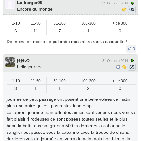
Le berger09
31 Octobre 2016
Encore du monde
09
1-10
11-50
51-100
101-300
+ de 300
6
11
7
1
0
De moins en moins de palombe mais alors ras la casquette !
0
jeje65
31 Octobre 2016
belle journée
65
1-10
11-50
51-100
101-300
+ de 300
3
1
1
2
0
journée de petit passage ont posent une belle volées ce matin
plus une autre qui est pas restez longtemp.
cet aprem journée tranquille des amies sont venues nous voir sa
fait plaisir 4 rodeuses ce sont posées toutes seules.et le plus
beau la battu aux sangliers à 500 m derrieres la cabanne le
sanglier est passez sous la cabanne avec la troupe de chiens
derrieres.voila la journée ont verra demain mais bon bientot la