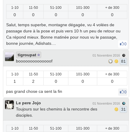
1-10
11-50
51-100
101-300
+ de 300
0
0
0
0
0
Salut, temps superbe, montagne dégagée, vu 4 volées de
passage dure à la pose et puis vers 10 h un peu de retour ou
Ca répond mieux. Bonne matinée pour nous vu le passage,
bonne journée, Adishats....
0
tigroupat
01 Novembre 2016
boooooooooooooof
81
1-10
11-50
51-100
101-300
+ de 300
1
2
0
0
0
pas grand chose ca sent la fin
0
Le pere Jojo
01 Novembre 2016
Toujours sur les chemins à la rencontre des
31
disciples.
1-10
11-50
51-100
101-300
+ de 300