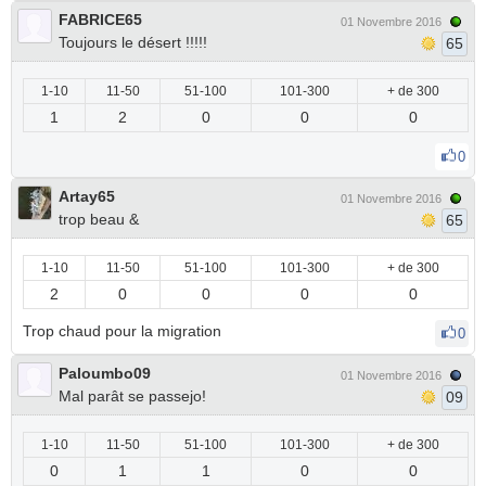
FABRICE65
01 Novembre 2016
Toujours le désert !!!!!
65
1-10
11-50
51-100
101-300
+ de 300
1
2
0
0
0
0
Artay65
01 Novembre 2016
trop beau &
65
1-10
11-50
51-100
101-300
+ de 300
2
0
0
0
0
Trop chaud pour la migration
0
Paloumbo09
01 Novembre 2016
Mal parât se passejo!
09
1-10
11-50
51-100
101-300
+ de 300
0
1
1
0
0