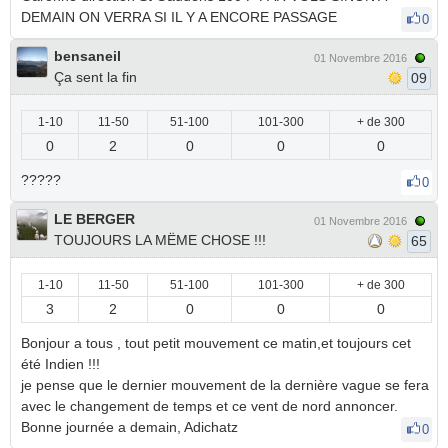
DEMAIN ON VERRA SI IL Y A ENCORE PASSAGE
0
bensaneil
01 Novembre 2016
Ça sent la fin
09
1-10
11-50
51-100
101-300
+ de 300
0
2
0
0
0
?????
0
LE BERGER
01 Novembre 2016
TOUJOURS LA MËME CHOSE !!!
65
1-10
11-50
51-100
101-300
+ de 300
3
2
0
0
0
Bonjour a tous , tout petit mouvement ce matin,et toujours cet
été Indien !!!
je pense que le dernier mouvement de la dernière vague se fera
avec le changement de temps et ce vent de nord annoncer.
Bonne journée a demain, Adichatz
0