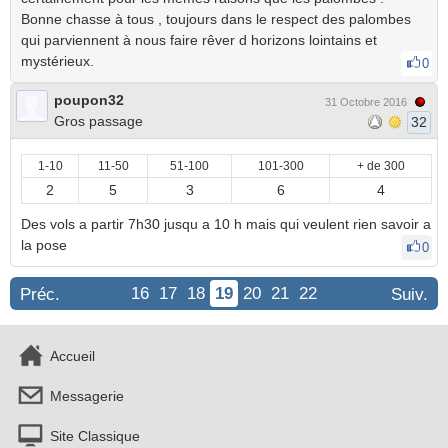
Bonne chasse à tous , toujours dans le respect des palombes
qui parviennent à nous faire rêver d horizons lointains et
mystérieux.
0
poupon32
31 Octobre 2016
Gros passage
32
1-10
11-50
51-100
101-300
+ de 300
2
5
3
6
4
Des vols a partir 7h30 jusqu a 10 h mais qui veulent rien savoir a
la pose
0
16
17
18
19
20
21
22
Préc.
Suiv.
Accueil
Messagerie
Site Classique