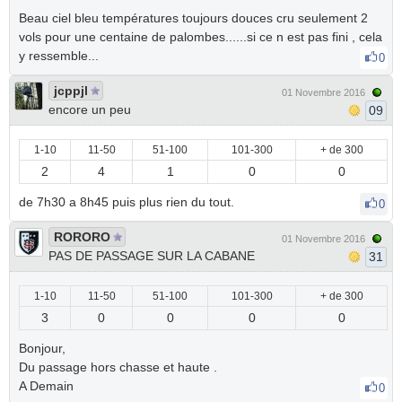
Beau ciel bleu températures toujours douces cru seulement 2
vols pour une centaine de palombes......si ce n est pas fini , cela
y ressemble...
0
jcppjl
01 Novembre 2016
encore un peu
09
1-10
11-50
51-100
101-300
+ de 300
2
4
1
0
0
de 7h30 a 8h45 puis plus rien du tout.
0
RORORO
01 Novembre 2016
PAS DE PASSAGE SUR LA CABANE
31
1-10
11-50
51-100
101-300
+ de 300
3
0
0
0
0
Bonjour,
Du passage hors chasse et haute .
A Demain
0