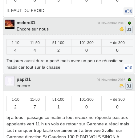
0
0
3
0
0
IL FAUT DU FROID...
0
melere31
01 Novembre 2016
Encore sur nous
31
1-10
11-50
51-100
101-300
+ de 300
4
4
2
0
0
Toujours aussi dure a posé mais avec un peu de réussite se
matin car tout sur la chasse
0
papi31
01 Novembre 2016
encore
31
1-10
11-50
51-100
101-300
+ de 300
2
7
1
0
0
bj a tous , passage ce matin a tout nivaux ne réponde pas aux
appelants vert 11 h un vols de retour sur Garonne a réagi mais
tout manquer trop facile certainement a tirer vue 2voller sur
Garonne direction St Gaudens 100 P PAR VOLS SINON A