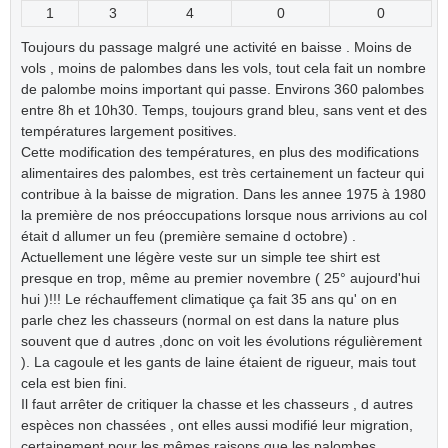
1
3
4
0
0
Toujours du passage malgré une activité en baisse . Moins de
vols , moins de palombes dans les vols, tout cela fait un nombre
de palombe moins important qui passe. Environs 360 palombes
entre 8h et 10h30. Temps, toujours grand bleu, sans vent et des
températures largement positives.
Cette modification des températures, en plus des modifications
alimentaires des palombes, est très certainement un facteur qui
contribue à la baisse de migration. Dans les annee 1975 à 1980
la première de nos préoccupations lorsque nous arrivions au col
était d allumer un feu (première semaine d octobre) .
Actuellement une légère veste sur un simple tee shirt est
presque en trop, même au premier novembre ( 25° aujourd'hui
hui )!!! Le réchauffement climatique ça fait 35 ans qu' on en
parle chez les chasseurs (normal on est dans la nature plus
souvent que d autres ,donc on voit les évolutions régulièrement
). La cagoule et les gants de laine étaient de rigueur, mais tout
cela est bien fini.
Il faut arrêter de critiquer la chasse et les chasseurs , d autres
espèces non chassées , ont elles aussi modifié leur migration,
certainement pour les mêmes raisons que les palombes .