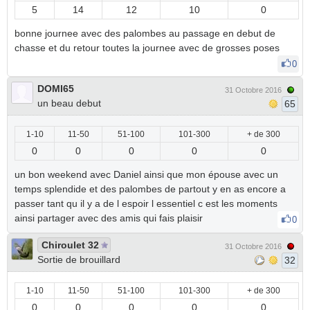
5
14
12
10
0
bonne journee avec des palombes au passage en debut de
chasse et du retour toutes la journee avec de grosses poses
0
DOMI65
31 Octobre 2016
un beau debut
65
1-10
11-50
51-100
101-300
+ de 300
0
0
0
0
0
un bon weekend avec Daniel ainsi que mon épouse avec un
temps splendide et des palombes de partout y en as encore a
passer tant qu il y a de l espoir l essentiel c est les moments
ainsi partager avec des amis qui fais plaisir
0
Chiroulet 32
31 Octobre 2016
Sortie de brouillard
32
1-10
11-50
51-100
101-300
+ de 300
0
0
0
0
0