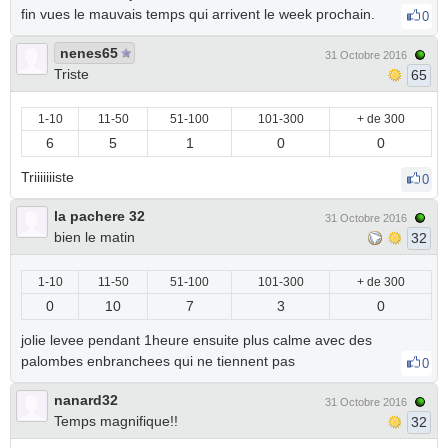
fin vues le mauvais temps qui arrivent le week prochain.
0
nenes65
31 Octobre 2016
Triste
65
1-10
11-50
51-100
101-300
+ de 300
6
5
1
0
0
Triiiiiiiste
0
la pachere 32
31 Octobre 2016
bien le matin
32
1-10
11-50
51-100
101-300
+ de 300
0
10
7
3
0
jolie levee pendant 1heure ensuite plus calme avec des
palombes enbranchees qui ne tiennent pas
0
nanard32
31 Octobre 2016
Temps magnifique!!
32