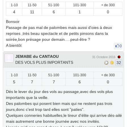
1-10
11-50
51-100
101-300
+ de 300
4
11
6
1
0
Bonsoir
Passage de pas mal de palombes mais aussi d'oies à deux
reprises ,très beau spectacle et de petits pinsons dans la
soirée,bon présage pour demain.....peut-être ?
A bientôt
0
JEMABE du CANTAOU
31 Octobre 2016
DES VOLS PLUS IMPORTANTS
32
1-10
11-50
51-100
101-300
+ de 300
5
7
7
6
0
Dés le lever du jour des vols au passage,avec des vols plus
importants que la veille.
Des palombes qui posent bien mais qui ne restent pas trois
jours,donc c'est trop tard elles sont "paties".
Quelques conneries habituelles,le tireur d'élite qui arrive dés-ailé
mais autrement une bonne journée avec nos invités.